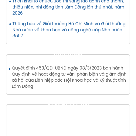
Triển khai tổ chứcCuộc thi sáng tạo dành cho thanh,
thiếu niên, nhi đồng tỉnh Lâm Đồng lần thứ nhất, năm
2026
Thông báo về Giải thưởng Hồ Chí Minh và Giải thưởng
Nhà nước về khoa học và công nghệ cấp Nhà nước
đợt 7
VĂN BẢN MỚI
Quyết định 453/QĐ-UBND ngày 08/3/2023 ban hành
Quy định về hoạt động tư vấn, phản biện và giám định
xã hội của Liên hiệp các Hội Khoa học và Kỹ thuật tỉnh
Lâm Đồng
THƯ VIỆN HÌNH ẢNH