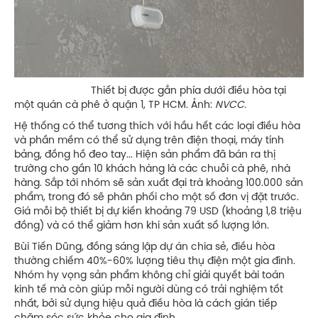
Thiết bị được gắn phía dưới điều hòa tại
một quán cà phê ở quận 1, TP HCM. Ảnh:
NVCC.
Hệ thống có thể tương thích với hầu hết các loại điều hòa
và phần mềm có thể sử dụng trên điện thoại, máy tính
bảng, đồng hồ đeo tay... Hiện sản phẩm đã bán ra thị
trường cho gần 10 khách hàng là các chuỗi cà phê, nhà
hàng. Sắp tới nhóm sẽ sản xuất đại trà khoảng 100.000 sản
phẩm, trong đó sẽ phân phối cho một số đơn vị đặt trước.
Giá mỗi bộ thiết bị dự kiến khoảng 79 USD (khoảng 1,8 triệu
đồng) và có thể giảm hơn khi sản xuất số lượng lớn.
Bùi Tiến Dũng, đồng sáng lập dự án chia sẻ, điều hòa
thường chiếm 40%-60% lượng tiêu thụ điện một gia đình.
Nhóm hy vọng sản phẩm không chỉ giải quyết bài toán
kinh tế mà còn giúp mỗi người dùng có trải nghiệm tốt
nhất, bởi sử dụng hiệu quả điều hòa là cách gián tiếp