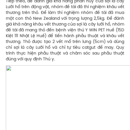
Tiếp theo, để đánh giá khả năng phân hủy của sợi lá cây
Lưỡi hổ trên động vật, nhóm đề tài đã thí nghiệm khâu vết
thương trên thỏ. Để làm thí nghiệm nhóm đề tài đã mua
một con thỏ New Zealand với trọng lượng 2,5kg. Để đánh
giá khả năng khâu vết thương của sợi lá cây lưỡi hổ, nhóm
đề tài đã mang thỏ đến bệnh viện thú Y WIN PET Huế (15D
Kiệt 111 Nhật Lệ Huế) để tiến hành phẫu thuật và khâu vết
thương. Thỏ được tạo 2 vết mổ trên lưng (5cm) và dùng
chỉ sợi lá cây Lưỡi hổ và chỉ tự tiêu catgut để may. Quy
trình thực hiện phẫu thuật và chăm sóc sau phẫu thuật
đúng với quy định Thú y.