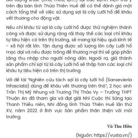
đối tượng khác (chó, mèo, lợn…) tại các bệnh viện thú y
trên địa bàn tỉnh Thừa Thiên Huế để có thể đánh giá một
cách tổng thể về việc sử dụng sợi lá cây Lưỡi hổ để khâu
vết thương cho động vật.
Nếu chỉ khâu từ sợi lá cây Lưỡi hổ được thử nghiệm thành
công và được sử dụng rộng rãi thay thế các loại chỉ khâu
tự tiêu hiện có trên thị trường, sẽ mang lại hiệu quả kinh tế
- xã hội rất lớn. Tận dụng được số lượng lớn cây Lưỡi hổ
mọc dại và nếu được trồng để thương mại thì sẽ góp phần
tăng thu nhập cho người nông dân. Ngoài ra, giá thành
sản phẩm chỉ sợi từ lá cây Lưỡi hổ sẽ thấp hơn các loại chỉ
khâu tự tiêu hiện có trên thị trường.
Với đề tài “Nghiên cứu tách sợi lá cây lưỡi hổ (Sansevieria
trifasciata) dùng để khâu vết thương trên thỏ”, 2 học sinh
Trần Thị Mỹ Nhung và Trương Thị Thảo Vy – Trường THPT
Thuận An đã tham gia và đạt giải Nhì Cuộc thi Sáng tạo
Thanh Thiếu niên, Nhi đồng tỉnh Thừa Thiên Huế lần thứ
XV, năm 2022 ở lĩnh vực Sản phẩm thân thiện với môi
trường.
Vũ Thu Hiền
(Nguồn: https://vusta.vn/)