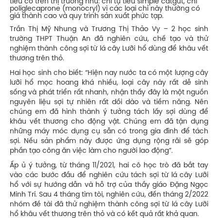
tiêu có trên thị trường như: chỉ tự tiêu simple catgut, chỉ
poliglecaprone (monocryl) vì các loại chỉ này thường có
giá thành cao và quy trình sản xuất phức tạp.
Trần Thị Mỹ Nhung và Trương Thị Thảo Vy – 2 học sinh
trường THPT Thuận An đã nghiên cứu, chế tạo và thử
nghiệm thành công sợi từ lá cây Lưỡi hổ dùng để khâu vết
thương trên thỏ.
Hai học sinh cho biết: “Hiện nay nước ta có một lượng cây
lưỡi hổ mọc hoang khá nhiều, loại cây này rất dễ sinh
sống và phát triển rất nhanh, nhận thấy đây là một nguồn
nguyên liệu sợi tự nhiên rất dồi dào và tiềm năng. Nên
chúng em đã hình thành ý tưởng tách lấy sợi dùng để
khâu vết thương cho động vật. Chúng em đã tận dụng
những máy móc dụng cụ sẵn có trong gia đình để tách
sợi. Nếu sản phẩm này được ứng dụng rộng rãi sẽ góp
phần tạo công ăn việc làm cho người lao động”.
Ấp ủ ý tưởng, từ tháng 11/2021, hai cô học trò đã bắt tay
vào các bước đầu để nghiên cứu tách sợi từ lá cây Lưỡi
hổ với sự hướng dẫn và hỗ trợ của thầy giáo Đặng Ngọc
Minh Trí. Sau 4 tháng tìm tòi, nghiên cứu, đến tháng 2/2022
nhóm đề tài đã thử nghiệm thành công sợi từ lá cây Lưỡi
hổ khâu vết thương trên thỏ và có kết quả rất khả quan.