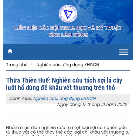
LIÊN HIỆP CÁC HỘI KHOA HỌC VÀ KỸ THUẬT
TỈNH LÂM ĐỒNG
Toggl
navig
Trang chủ
Nghiên cứu, ứng dụng KH&CN
Thừa Thiên Huế: Nghiên cứu tách sợi lá cây
lưỡi hổ dùng để khâu vết thương trên thỏ
Danh mục:
Nghiên cứu, ứng dụng KH&CN
Ngày đăng: 17 tháng 10 năm 2022
Nhằm mục đích nghiên cứu ra một loại sợi có nguồn gốc
từ thực vật có thể thay thế các loại chỉ khâu vết thương tự