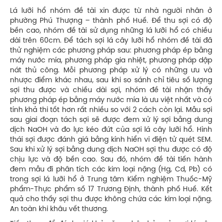
Lá lưỡi hổ nhóm đề tài xin được từ nhà người nhân ở
phường Phú Thượng – thành phố Huế. Để thu sợi có độ
bền cao, nhóm đề tài sử dụng những lá lưỡi hổ có chiều
dài trên 60cm. Để tách sợi lá cây lưỡi hổ nhóm đề tài đã
thử nghiệm các phương pháp sau: phương pháp ép bằng
máy nước mía, phương pháp gia nhiệt, phương pháp dập
nát thủ công. Mỗi phương pháp xử lý có những ưu và
nhược điểm khác nhau, sau khi so sánh chỉ tiêu số lượng
sợi thu được và chiều dài sợi, nhóm đề tài nhận thấy
phương pháp ép bằng máy nước mía là ưu việt nhất và có
tính khả thi tốt hơn rất nhiều so với 2 cách còn lại. Mẫu sợi
sau giai đoạn tách sợi sẽ được đem xử lý sợi bằng dung
dịch NaOH và đo lực kéo đứt của sợi lá cây lưỡi hổ. Hình
thái sợi được đánh giá bằng kính hiển vi điện tử quét SEM.
Sau khi xử lý sợi bằng dung dịch NaOH sợi thu được có độ
chịu lực và độ bền cao. Sau đó, nhóm đề tài tiến hành
đem mẫu đi phân tích các kim loại nặng (Hg, Cd, Pb) có
trong sợi lá lưỡi hổ ở Trung tâm Kiểm nghiệm Thuốc-Mỹ
phẩm-Thực phẩm số 17 Trương Định, thành phố Huế. Kết
quả cho thấy sợi thu được không chứa các kim loại nặng.
An toàn khi khâu vết thương.