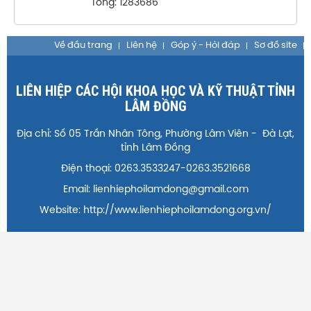
Tổng: 1283686
Về đầu trang
Liên hệ
Góp ý - Hỏi đáp
Sơ đồ site
LIÊN HIỆP CÁC HỘI KHOA HỌC VÀ KỸ THUẬT TỈNH
LÂM ĐỒNG
Địa chỉ: Số 05 Trần Nhân Tông, Phường Lâm Viên - Đà Lạt,
tỉnh Lâm Đồng
Điện thoại: 0263.3533247-0263.3521668
Email: lienhiephoilamdong@gmail.com
Website: http://www.lienhiephoilamdong.org.vn/