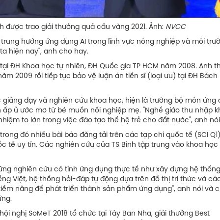
iải thưởng quả cầu vàng 2021. Ảnh:
NVCC
ập trung hướng ứng dụng AI trong lĩnh vực nông nghiệp và môi trư
 ta hiện nay", anh cho hay.
 tại ĐH Khoa học tự nhiên, ĐH Quốc gia TP HCM năm 2008. Anh t
ăm 2009 rồi tiếp tục bảo vệ luận án tiến sĩ (loại ưu) tại ĐH Bách
ác giảng dạy và nghiên cứu khoa học, hiện là trưởng bộ môn ứng
hân ấp ủ ước mơ từ bé muốn nối nghiệp mẹ. "Nghề giáo thu nhập 
ệm to lớn trong việc đào tạo thế hệ trẻ cho đất nước", anh nói
rong đó nhiều bài báo đăng tải trên các tạp chí quốc tế (SCI Q1)
c tế uy tín. Các nghiên cứu của TS Bình tập trung vào khoa học 
ững nghiên cứu có tính ứng dụng thực tế như xây dựng hệ thốn
ng Việt, hệ thống hỏi-đáp tự động dựa trên đồ thị tri thức và cá
tiềm năng để phát triển thành sản phẩm ứng dụng", anh nói và c
ứng.
hội nghị SoMeT 2018 tổ chức tại Tây Ban Nha, giải thưởng Best