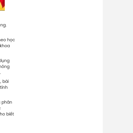
ờng.
heo học
 khoa
 dụng
không
.
, bài
tính
g phân
c
ho biết