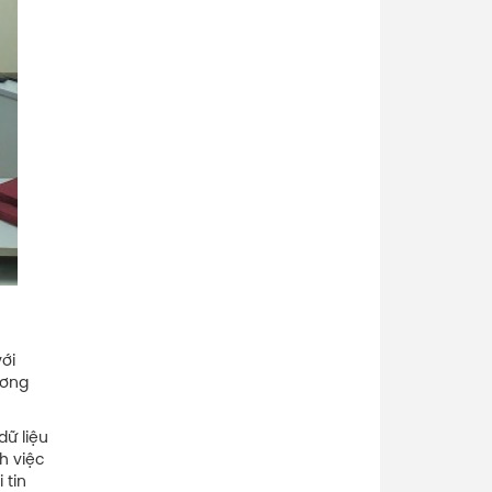
ới
ương
dữ liệu
h việc
 tin