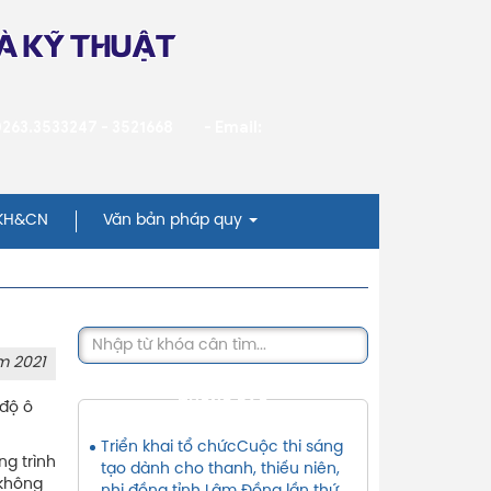
VÀ KỸ THUẬT
 0263.3533247 - 3521668
- Email:
 KH&CN
Văn bản pháp quy
m 2021
THÔNG BÁO
 độ ô
Triển khai tổ chứcCuộc thi sáng
g trình
tạo dành cho thanh, thiếu niên,
 không