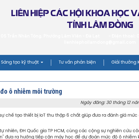
LIÊN HIỆP CÁC HỘI KHOA HỌC 
TỈNH LÂM ĐỒNG
 05 Trần Nhân Tông, Phường Lâm Viên - Đà Lạt
- Điện thoai:
lienhiephoilamdong@gmail.com
Sáng tạo kỹ thuật
Tư vấn phản biện
Giải thưởng
c đo ô nhiễm môi trường
Ngày đăng: 30 tháng 12 nă
 chế tạo thiết bị IoT thu thập 6 chất giúp đưa ra đánh giá mức
ự nhiên, ĐH Quốc gia TP HCM, cùng các cộng sự nghiên cứu côn
tion" đưa ra hướng tiếp cận máy học để dự đoán mức độ ô nhiễm