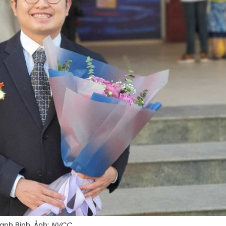
h. Ảnh:
NVCC