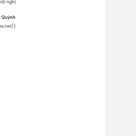
hội nghị
 Quỳnh
ss.net/)