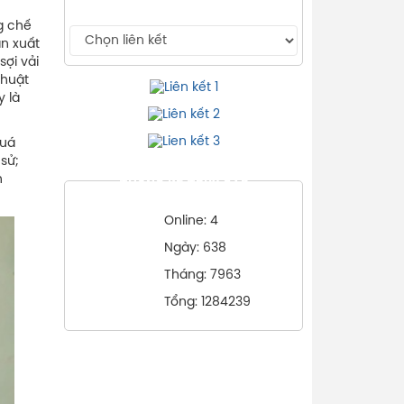
g chế
ản xuất
ợi vải
thuật
 là
quá
sử;
h
THỐNG KÊ TRUY CẬP
Online: 4
Ngày: 638
Tháng: 7963
Tổng: 1284239