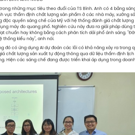
 trong những mục tiêu theo đuổi của TS Bình. Anh có 4 bằng sán
lĩnh vực thẩm định chất lượng sản phẩm ở các nhà máy, xưởng s
g độc quyền sáng chế của Mỹ với hệ thống đánh giá chất lượng s
dụng máy đo quang phổ. Nghiên cứu này đưa ra giải pháp dùng 
ạt chuẩn hay không bằng cách phân tích dải phổ ánh sáng. "Đây
ệ thống kiểu này", anh nói.
g đó có ứng dụng AI dự đoán các lỗi có khả năng xảy ra trong 
á chất lượng sản xuất tự động thông qua dữ liệu thẩm định lịch 
hàng. Hiện các sáng chế đang được triển khai áp dụng trong doan