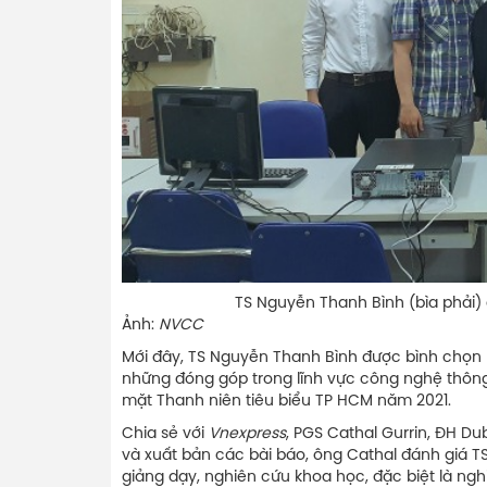
TS Nguyễn Thanh Bình (bìa phải) cùng n
Ảnh:
NVCC
Mới đây, TS Nguyễn Thanh Bình được bình chọn 
những đóng góp trong lĩnh vực công nghệ thông
mặt Thanh niên tiêu biểu TP HCM năm 2021.
Chia sẻ với
Vnexpress
, PGS Cathal Gurrin, ĐH Dub
và xuất bản các bài báo, ông Cathal đánh giá TS 
giảng dạy, nghiên cứu khoa học, đặc biệt là ngh