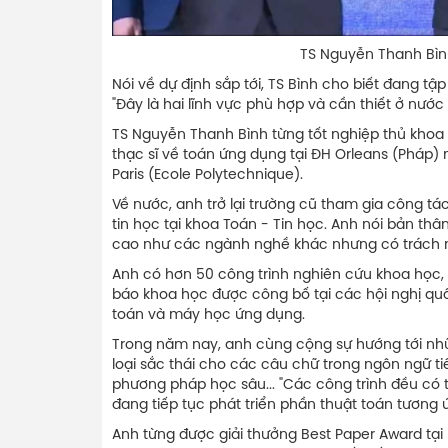
TS Nguyễn Thanh Bình được trao g
Nói về dự định sắp tới, TS Bình cho biết đang t
"Đây là hai lĩnh vực phù hợp và cần thiết ở nước
TS Nguyễn Thanh Bình từng tốt nghiệp thủ khoa
thạc sĩ về toán ứng dụng tại ĐH Orleans (Pháp) n
Paris (Ecole Polytechnique).
Về nước, anh trở lại trường cũ tham gia công t
tin học tại khoa Toán - Tin học. Anh nói bản t
cao như các ngành nghề khác nhưng có trách nhi
Anh có hơn 50 công trình nghiên cứu khoa học, t
báo khoa học được công bố tại các hội nghị quố
toán và máy học ứng dụng.
Trong năm nay, anh cùng cộng sự hướng tới nh
loại sắc thái cho các câu chữ trong ngôn ngữ tiế
phương pháp học sâu... "Các công trình đều có 
đang tiếp tục phát triển phần thuật toán tương 
Anh từng được giải thưởng Best Paper Award tại 