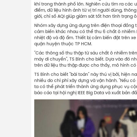
khí trong thành phố lớn. Nghiên cứu tìm ra các ư
điểm, dữ liệu hình ảnh từ vị trí người dùng, thôn
giới, chỉ số AQI giúp giám sát tốt hơn tình trạng
Nhóm xây dựng ứng dụng trên điện thoại đồng thờ
cảm biến khác nhau có thể thu 6 chất ô nhiễm P
nhiệt độ và độ ẩm. Thiết bị cảm biến đặt trên x
quận huyện thuộc TP HCM.
"Các thông số thu thập từ sáu chất ô nhiễm trên 
máy di chuyển", TS Bình cho biết. Dựa vào đó 
trên dữ liệu thu thập được cho thấy, mô hình có 
TS Bình cho biết "bài toán" này thú vị bởi, hiện
nhiều do chi phí xây dựng và vận hành. "Nếu có
ta có thể phát triển thành ứng dụng phục vụ cộ
báo cáo tại hội nghị IEEE Big Data và xuất bản 