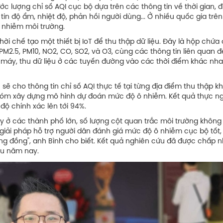
ớc lượng chỉ số AQI cục bộ dựa trên các thông tin về thời gian, đ
g tin độ ẩm, nhiệt độ, phản hồi người dùng... Ở nhiều quốc gia trên
 ô nhiễm môi trường.
i chế tạo một thiết bị IoT để thu thập dữ liệu. Đây là hộp chứa
M2.5, PM10, NO2, CO, SO2, và O3, cùng các thông tin liên quan 
e máy, thu dữ liệu ở các tuyến đường vào các thời điểm khác nha
sẽ cho thông tin chỉ số AQI thực tế tại từng địa điểm thu thập kh
nhóm xây dựng mô hình dự đoán mức độ ô nhiễm. Kết quả thực n
độ chính xác lên tới 94%.
 nay ở các thành phố lớn, số lượng cột quan trắc môi trường không
 giải pháp hỗ trợ người dân đánh giá mức độ ô nhiễm cục bộ tốt
ng đồng", anh Bình cho biết. Kết quả nghiên cứu đã được chấp 
đầu năm nay.