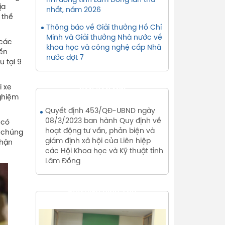
nhi đồng tỉnh Lâm Đồng lần thứ
ịa
nhất, năm 2026
 thế
Thông báo về Giải thưởng Hồ Chí
Minh và Giải thưởng Nhà nước về
 các
khoa học và công nghệ cấp Nhà
đến
nước đợt 7
u tại 9
i xe
VĂN BẢN MỚI
ghiệm
Quyết định 453/QĐ-UBND ngày
08/3/2023 ban hành Quy định về
 có
hoạt động tư vấn, phản biện và
, chúng
giám định xã hội của Liên hiệp
nhận
các Hội Khoa học và Kỹ thuật tỉnh
Lâm Đồng
THƯ VIỆN HÌNH ẢNH