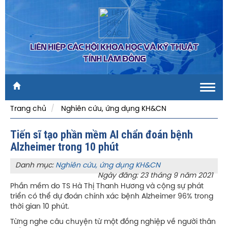
LIÊN HIỆP CÁC HỘI KHOA HỌC VÀ KỸ THUẬT
TỈNH LÂM ĐỒNG
Toggl
navig
Trang chủ
Nghiên cứu, ứng dụng KH&CN
Tiến sĩ tạo phần mềm AI chẩn đoán bệnh
Alzheimer trong 10 phút
Danh mục:
Nghiên cứu, ứng dụng KH&CN
Ngày đăng: 23 tháng 9 năm 2021
Phần mềm do TS Hà Thị Thanh Hương và cộng sự phát
triển có thể dự đoán chính xác bệnh Alzheimer 96% trong
thời gian 10 phút.
Từng nghe câu chuyện từ một đồng nghiệp về người thân