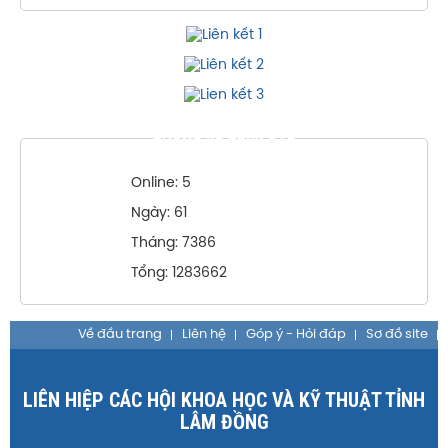
THỐNG KÊ TRUY CẬP
Online: 5
Ngày: 61
Tháng: 7386
Tổng: 1283662
Về đầu trang
Liên hệ
Góp ý - Hỏi đáp
Sơ đồ site
LIÊN HIỆP CÁC HỘI KHOA HỌC VÀ KỸ THUẬT TỈNH
LÂM ĐỒNG