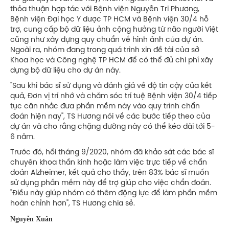
thỏa thuận hợp tác với Bệnh viện Nguyễn Tri Phương,
Bệnh viện Đại học Y dược TP HCM và Bệnh viện 30/4 hỗ
trợ, cung cấp bộ dữ liệu ảnh cộng hưởng từ não người Việt
cũng như xây dựng quy chuẩn về hình ảnh của dự án.
Ngoài ra, nhóm đang trong quá trình xin đề tài của sở
Khoa học và Công nghệ TP HCM để có thể đủ chi phí xây
dựng bộ dữ liệu cho dự án này.
"Sau khi bác sĩ sử dụng và đánh giá về độ tin cậy của kết
quả, Đơn vị trí nhớ và chăm sóc trí tuệ Bệnh viện 30/4 tiếp
tục cân nhắc đưa phần mềm này vào quy trình chẩn
đoán hiện nay", TS Hương nói về các bước tiếp theo của
dự án và cho rằng chặng đường này có thể kéo dài tới 5-
6 năm.
Trước đó, hồi tháng 9/2020, nhóm đã khảo sát các bác sĩ
chuyên khoa thần kinh hoặc làm việc trực tiếp về chẩn
đoán Alzheimer, kết quả cho thấy, trên 83% bác sĩ muốn
sử dụng phần mềm này để trợ giúp cho việc chẩn đoán.
"Điều này giúp nhóm có thêm động lực để làm phần mềm
hoàn chỉnh hơn", TS Hương chia sẻ.
Nguyễn Xuân