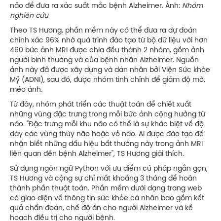
não để đưa ra xác suất mắc bệnh Alzheimer. Ảnh:
Nhóm
nghiên cứu
Theo TS Hương, phần mềm này có thể đưa ra dự đoán
chính xác 96% nhờ quá trình đào tạo từ bộ dữ liệu với hơn
460 bức ảnh MRI được chia đều thành 2 nhóm, gồm ảnh
người bình thường và của bệnh nhân Alzheimer. Nguồn
ảnh này đã được xây dựng và dán nhãn bởi Viện Sức khỏe
Mỹ (ADNI), sau đó, được nhóm tinh chỉnh để giảm độ mờ,
méo ảnh.
Từ đây, nhóm phát triển các thuật toán để chiết xuất
những vùng đặc trưng trong mỗi bức ảnh cộng hưởng từ
não. "Đặc trưng mỗi khu não có thể là sự khác biệt về độ
dày các vùng thùy não hoặc vỏ não. AI được đào tạo để
nhận biết những dấu hiệu bất thường này trong ảnh MRI
liên quan đến bệnh Alzheimer", TS Hương giải thích.
Sử dụng ngôn ngữ Python với ưu điểm cú pháp ngắn gọn,
TS Hương và cộng sự chỉ mất khoảng 3 tháng để hoàn
thành phần thuật toán. Phần mềm dưới dạng trang web
có giao diện về thông tin sức khỏe cá nhân bao gồm kết
quả chẩn đoán, chế độ ăn cho người Alzheimer và kế
hoạch điều trị cho người bệnh.