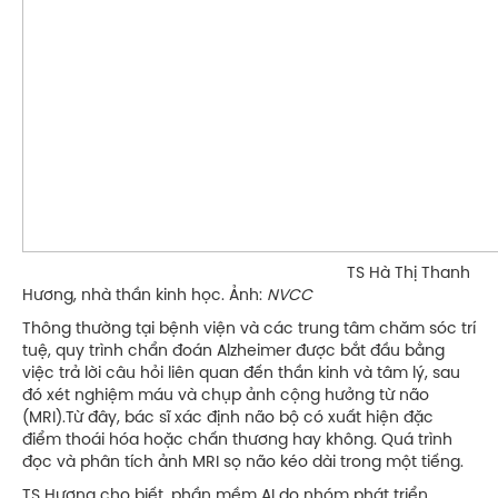
TS Hà Thị Thanh
Hương, nhà thần kinh học. Ảnh:
NVCC
Thông thường tại bệnh viện và các trung tâm chăm sóc trí
tuệ, quy trình chẩn đoán Alzheimer được bắt đầu bằng
việc trả lời câu hỏi liên quan đến thần kinh và tâm lý, sau
đó xét nghiệm máu và chụp ảnh cộng hưởng từ não
(MRI).Từ đây, bác sĩ xác định não bộ có xuất hiện đặc
điểm thoái hóa hoặc chấn thương hay không. Quá trình
đọc và phân tích ảnh MRI sọ não kéo dài trong một tiếng.
TS Hương cho biết, phần mềm AI do nhóm phát triển,