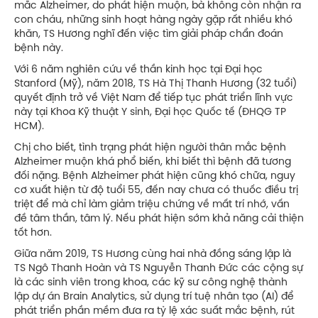
mắc Alzheimer, do phát hiện muộn, bà không còn nhận ra
con cháu, những sinh hoạt hàng ngày gặp rất nhiều khó
khăn, TS Hương nghĩ đến việc tìm giải pháp chẩn đoán
bệnh này.
Với 6 năm nghiên cứu về thần kinh học tại Đại học
Stanford (Mỹ), năm 2018, TS Hà Thị Thanh Hương (32 tuổi)
quyết định trở về Việt Nam để tiếp tục phát triển lĩnh vực
này tại Khoa Kỹ thuật Y sinh, Đại học Quốc tế (ĐHQG TP
HCM).
Chị cho biết, tình trạng phát hiện người thân mắc bệnh
Alzheimer muộn khá phổ biến, khi biết thì bệnh đã tương
đối nặng. Bệnh Alzheimer phát hiện cũng khó chữa, nguy
cơ xuất hiện từ độ tuổi 55, đến nay chưa có thuốc điều trị
triệt để mà chỉ làm giảm triệu chứng về mất trí nhớ, vấn
đề tâm thần, tâm lý. Nếu phát hiện sớm khả năng cải thiện
tốt hơn.
Giữa năm 2019, TS Hương cùng hai nhà đồng sáng lập là
TS Ngô Thanh Hoàn và TS Nguyễn Thanh Đức các cộng sự
là các sinh viên trong khoa, các kỹ sư công nghệ thành
lập dự án Brain Analytics, sử dụng trí tuệ nhân tạo (AI) để
phát triển phần mềm đưa ra tỷ lệ xác suất mắc bệnh, rút