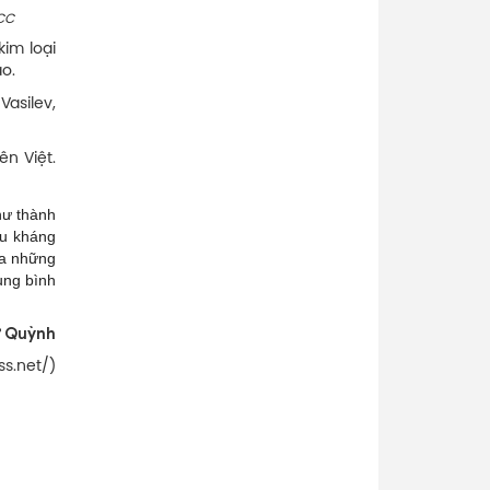
CC
im loại
o.
Vasilev,
n Việt.
hư thành
ệu kháng
ra những
ung bình
 Quỳnh
ss.net/)