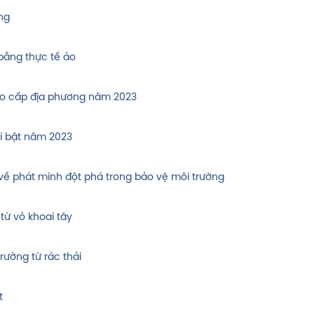
ng
ằng thực tế ảo
tạo cấp địa phương năm 2023
i bật năm 2023
c về phát minh đột phá trong bảo vệ môi trường
từ vỏ khoai tây
ường từ rác thải
t