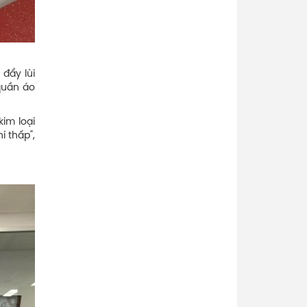
đẩy lùi
quần áo
kim loại
í thấp",