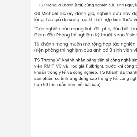
TS Trương Vĩ Khánh (trái) cùng nghiên cứu sinh Nguyễn 
GS Michael Dickey đánh giá, nghiên cứu này độ
lỏng. Tác giả đã sáng tạo khi kết hợp kiến thức
"Các nghiên cứu mang tính đột phá, đặc biệt tro
Giám đốc Phòng thí nghiệm Kỹ thuật Nano Y sinh
TS Khánh mong muốn mở rộng hợp tác nghiên cứu
Hiện phòng thí nghiệm của anh có 8 sinh viên Vi
TS Trương Vĩ Khánh nhận bằng tiến sĩ công nghệ sin
viên RMIT VC và Học giả Fulbright, trước khi công t
khuẩn trong y tế và công nghiệp, TS Khánh đã thành
sản phẩm có tính ứng dụng cao trong y tế, công ngh
hơn 60 trích dẫn trên mỗi bài báo).