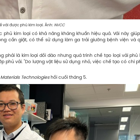
ợc phủ kim loại. Ảnh:
NVCC
 phủ kim loại có khả năng kháng khuẩn hiệu quả. Vải này giúp 
ng cần giặt, có thể sử dụng làm ga trải giường bệnh viện và 
 phải là kim loại dồi dào nhưng quá trình chế tạo loại vải phủ 
p phủ vải. "Do lượng vật liệu sử dụng nhỏ, việc chế tạo có chi ph
Materials Technologies
hồi cuối tháng 5.