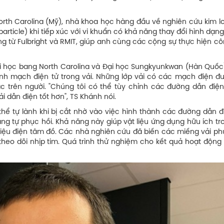
rth Carolina (Mỹ), nhà khoa học hàng đầu về nghiên cứu kim lo
particle) khi tiếp xúc với vi khuẩn có khả năng thay đổi hình dạng
g từ Fulbright và RMIT, giúp anh cùng các cộng sự thực hiện cô
 học bang North Carolina và Đại học Sungkyunkwan (Hàn Quốc)
ành mạch điện tử trong vải. Những lớp vải có các mạch điện đ
c trên người. "Chúng tôi có thể tùy chỉnh các đường dẫn điện
 dẫn điện tốt hơn", TS Khánh nói.
ể tự lành khi bị cắt nhờ vào việc hình thành các đường dẫn đ
ăng tự phục hồi. Khả năng này giúp vật liệu ứng dụng hữu ích t
 hiệu điện tâm đồ. Các nhà nghiên cứu đã biến các miếng vải p
heo dõi nhịp tim. Quá trình thử nghiệm cho kết quả hoạt động 