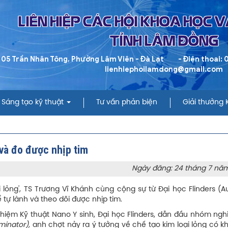
LIÊN HIỆP CÁC HỘI KHOA HỌC 
TỈNH LÂM ĐỒNG
 05 Trần Nhân Tông, Phường Lâm Viên - Đà Lạt
- Điện thoai:
lienhiephoilamdong@gmail.com
Sáng tạo kỹ thuật
Tư vấn phản biện
Giải thưởng
h và đo được nhịp tim
Ngày đăng: 24 tháng 7 nă
lỏng', TS Trương Vĩ Khánh cùng cộng sự từ Đại học Flinders (Au
 tự lành và theo dõi được nhịp tim.
hiệm Kỹ thuật Nano Y sinh, Đại học Flinders, dẫn đầu nhóm ngh
rminator),
anh chợt nảy ra ý tưởng về chế tạo kim loại lỏng có 