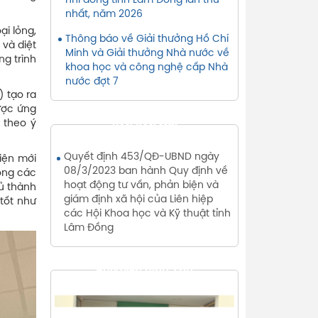
nhi đồng tỉnh Lâm Đồng lần thứ
nhất, năm 2026
ại lỏng,
Thông báo về Giải thưởng Hồ Chí
 và diệt
Minh và Giải thưởng Nhà nước về
ng trình
khoa học và công nghệ cấp Nhà
nước đợt 7
 tạo ra
ược ứng
 theo ý
VĂN BẢN MỚI
Quyết định 453/QĐ-UBND ngày
iện mới
08/3/2023 ban hành Quy định về
rong các
hoạt động tư vấn, phản biện và
hủ thành
giám định xã hội của Liên hiệp
tốt như
các Hội Khoa học và Kỹ thuật tỉnh
Lâm Đồng
THƯ VIỆN HÌNH ẢNH