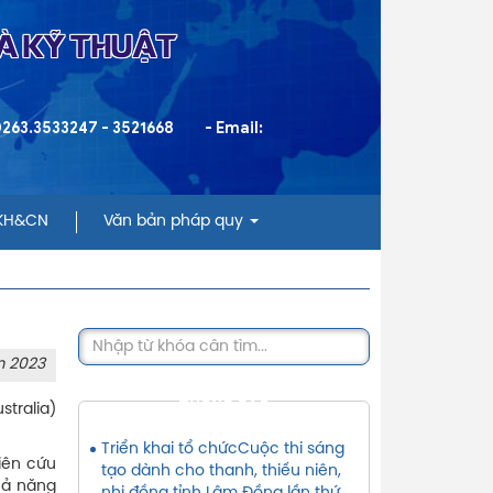
VÀ KỸ THUẬT
 0263.3533247 - 3521668
- Email:
 KH&CN
Văn bản pháp quy
m 2023
THÔNG BÁO
stralia)
Triển khai tổ chứcCuộc thi sáng
iên cứu
tạo dành cho thanh, thiếu niên,
khả năng