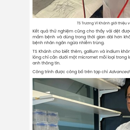
TS Trương Vĩ Khánh giới thiệu về vải đư
Kết quả thử nghiệm cũng cho thấy vải dệt được
mầm bệnh và dùng trong thời gian dài hơn khô
bệnh nhân ngăn ngừa nhiễm trùng.
TS Khánh cho biết thêm, gallium và indium không
lỏng chỉ cần dưới một micromet mỗi loại trong lớ
anh thông tin.
Công trình được công bố trên tạp chí
Advanced 