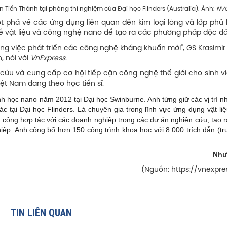
Tiến Thành tại phòng thí nghiệm của Đại học Flinders (Australia). Ảnh:
NV
t phá về các ứng dụng liên quan đến kim loại lỏng và lớp phủ k
 về vật liệu và công nghệ nano để tạo ra các phương pháp độc đá
ng việc phát triển các công nghệ kháng khuẩn mới", GS Krasimir 
, nói với
VnExpress
.
 và cung cấp cơ hội tiếp cận công nghệ thế giới cho sinh viê
ệt Nam đang theo học tiến sĩ.
h học nano năm 2012 tại Đại học Swinburne. Anh từng giữ các vị trí n
ác tại Đại học Flinders. Là chuyên gia trong lĩnh vực ứng dụng vật li
 công hợp tác với các doanh nghiệp trong các dự án nghiên cứu, tạo 
iệp. Anh công bố hơn 150 công trình khoa học với 8.000 trích dẫn (tr
Như
(Nguồn: https://vnexpre
TIN LIÊN QUAN