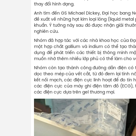
thay đổi hình dạng.
Anh tìm đến GS Michael Dickey, Đại học bang No
đề xuất về những hạt kim loại lỏng (liquid metal 
khuẩn. Ý tưởng này sau đó được nhận giải thưởn
nghiên cứu.
Nhóm đã hợp tác với các nhà khoa học của Đại
một hợp chất gallium và indium có thể tạo th
dụng để phát triển các thiết bị thông minh mặ
muốn nhờ thêm nhiều lớp phủ có thể làm cho vải
Nhóm còn tạo thành công đường dẫn điện có th
dọc theo mép của vết cắt, từ đó đem lại tính n
kết nối mạch, các điện cực linh hoạt để đo tín
các điện cực của máy ghi điện tâm đồ (ECG), t
các điện cực dựa trên gel thương mại.