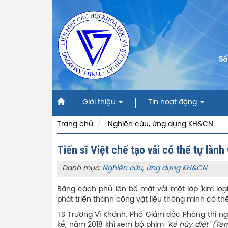
Số
Giới thiệu
Tin hoạt động
Trang chủ
Nghiên cứu, ứng dụng KH&CN
Tiến sĩ Việt chế tạo vải có thể tự làn
Danh mục:
Nghiên cứu, ứng dụng KH&CN
Bằng cách phủ lên bề mặt vải một lớp 'kim loại 
phát triển thành công vật liệu thông minh có thể
TS Trương Vĩ Khánh, Phó Giám đốc Phòng thí ng
kể, năm 2018 khi xem bộ phim
"Kẻ hủy diệt" (Te