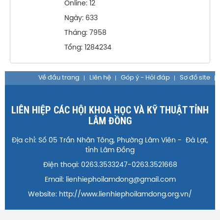
Online: 12
Ngày: 633
Tháng: 7958
Tổng: 1284234
Về đầu trang
Liên hệ
Góp ý - Hỏi đáp
Sơ đồ site
LIÊN HIỆP CÁC HỘI KHOA HỌC VÀ KỸ THUẬT TỈNH
LÂM ĐỒNG
Địa chỉ: Số 05 Trần Nhân Tông, Phường Lâm Viên - Đà Lạt,
tỉnh Lâm Đồng
Điện thoại: 0263.3533247-0263.3521668
Email: lienhiephoilamdong@gmail.com
Website: http://www.lienhiephoilamdong.org.vn/