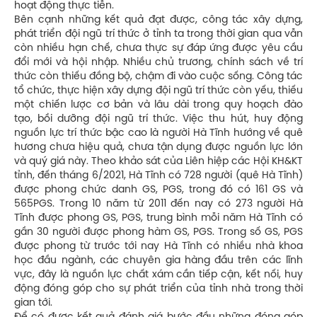
hoạt động thực tiễn.
Bên cạnh những kết quả đạt được, công tác xây dựng,
phát triển đội ngũ trí thức ở tỉnh ta trong thời gian qua vẫn
còn nhiều hạn chế, chưa thực sự đáp ứng được yêu cầu
đổi mới và hội nhập. Nhiều chủ trương, chính sách về trí
thức còn thiếu đồng bộ, chậm đi vào cuộc sống. Công tác
tổ chức, thực hiện xây dựng đội ngũ trí thức còn yếu, thiếu
một chiến lược cơ bản và lâu dài trong quy hoạch đào
tạo, bồi dưỡng đội ngũ trí thức. Việc thu hút, huy động
nguồn lực trí thức bậc cao là người Hà Tĩnh hướng về quê
hương chưa hiệu quả, chưa tận dụng được nguồn lực lớn
và quý giá này. Theo khảo sát của Liên hiệp các Hội KH&KT
tỉnh, đến tháng 6/2021, Hà Tĩnh có 728 người (quê Hà Tĩnh)
được phong chức danh GS, PGS, trong đó có 161 GS và
565PGS. Trong 10 năm từ 2011 đến nay có 273 người Hà
Tĩnh được phong GS, PGS, trung bình mỗi năm Hà Tĩnh có
gần 30 người được phong hàm GS, PGS. Trong số GS, PGS
được phong từ trước tới nay Hà Tĩnh có nhiều nhà khoa
học đầu ngành, các chuyên gia hàng đầu trên các lĩnh
vực, đây là nguồn lực chất xám cần tiếp cận, kết nối, huy
động đóng góp cho sự phát triển của tỉnh nhà trong thời
gian tới.