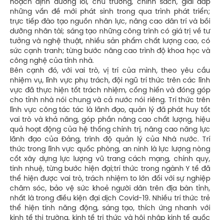
hoạch định đường lối, chủ trương, chính sách, giải đáp
những vấn đề mới phát sinh trong qua trình phát triển;
trực tiếp đào tạo nguồn nhân lực, nâng cao dân trí và bồi
dưỡng nhân tài; sáng tạo những công trình có giá trị về tư
tưởng và nghệ thuật, nhiều sản phẩm chất lượng cao, có
sức cạnh tranh; từng bước nâng cao trình độ khoa học và
công nghệ của tỉnh nhà.
Bên cạnh đó, với vai trò, vị trí của mình, theo yêu cầu
nhiệm vụ, lĩnh vực phụ trách, đội ngũ trí thức trên các lĩnh
vực đã thực hiện tốt trách nhiệm, cống hiến và đóng góp
cho tỉnh nhà nói chung và cả nước nói riêng. Trí thức trên
lĩnh vực công tác tác là lãnh đạo, quản lý đã phát huy tốt
vai trò và khả năng, góp phần nâng cao chất lượng, hiệu
quả hoạt động của hệ thống chính trị, nâng cao năng lực
lãnh đạo của Ðảng, trình độ quản lý của Nhà nước. Trí
thức trong lĩnh vực quốc phòng, an ninh là lực lượng nòng
cốt xây dựng lực lượng vũ trang cách mạng, chính quy,
tinh nhuệ, từng bước hiện đại;trí thức trong ngành Y tế đã
thể hiện được vai trò, trách nhiệm to lớn đối với sự nghiệp
chăm sóc, bảo vệ sức khoẻ người dân trên địa bàn tỉnh,
nhất là trong điều kiện đại dịch Covid-19. Nhiều trí thức trẻ
thể hiện tính năng động, sáng tạo, thích ứng nhanh với
kinh tế thị trường, kinh tế tri thức và hội nhập kinh tế quốc