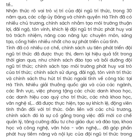
tế…
Nhận thức rõ vai trò vị trí của đội ngũ trí thức, trong 30
năm qua, các cấp ủy Đảng và chính quyền Hà Tĩnh đã có
nhiều chủ trương, chính sách nhằm tạo môi trường thuận
lợi, đãi ngộ, tôn vinh, khích lệ đội ngũ trí thức phát huy vai
trò trách nhiệm, nâng cao năng lực chuyên môn, sáng
tạo, cống hiến nhiều nhất cho sự phát triển của tỉnh.
Tỉnh đã có nhiều cơ chế, chính sách ưu tiên phát triển đội
ngũ trí thức đã được thực thi, đem lại hiệu quả tốt trong
thời gian qua, như chính sách đào tạo và bồi dưỡng đội
ngũ trí thức; chính sách tạo môi trường phát huy vai trò
của trí thức; chính sách sử dụng, đãi ngộ, tôn vinh trí thức
và chính sách thu hút trí thức ngoài tỉnh về công tác tại
Hà Tĩnh. Nhiều giải thưởng quốc gia và của các ngành,
các lĩnh vực, việc phong tặng các chức danh khoa học,
các danh hiệu cao quý cho trí thức, các nhà khoa học,
văn nghệ sĩ,... đã được thực hiện, tạo sự khích lệ, động viên
tinh thần đối với trí thức. Gắn liền với các chủ trương,
chính sách đó là sự cố gắng trong việc đổi mới cơ chế
quản lý, tăng cường đầu tư cho giáo dục và đào tạo, khoa
học và công nghệ, văn hóa - văn nghệ,... đã góp phần
phát huy tiềm năng và nội lực của đội ngũ trí thức trong