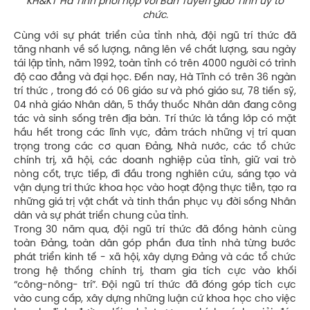
KH&KT Hà Tĩnh phối hợp với Ban Tuyên giáo Tỉnh ủy tổ
chức.
Cùng với sự phát triển của tỉnh nhà, đội ngũ trí thức đã
tăng nhanh về số lượng, nâng lên về chất lượng, sau ngày
tái lập tỉnh, năm 1992, toàn tỉnh có trên 4000 người có trình
độ cao đẳng và đại học. Đến nay, Hà Tĩnh có trên 36 ngàn
trí thức , trong đó có 06 giáo sư và phó giáo sư, 78 tiến sỹ,
04 nhà giáo Nhân dân, 5 thầy thuốc Nhân dân đang công
tác và sinh sống trên địa bàn. Trí thức là tầng lớp có mặt
hầu hết trong các lĩnh vực, đảm trách những vị trí quan
trọng trong các cơ quan Đảng, Nhà nước, các tổ chức
chính trị, xã hội, các doanh nghiệp của tỉnh, giữ vai trò
nòng cốt, trực tiếp, đi đầu trong nghiên cứu, sáng tạo và
vận dụng tri thức khoa học vào hoạt động thực tiễn, tạo ra
những giá trị vật chất và tinh thần phục vụ đời sống Nhân
dân và sự phát triển chung của tỉnh.
Trong 30 năm qua, đội ngũ trí thức đã đồng hành cùng
toàn Đảng, toàn dân góp phần đưa tỉnh nhà từng bước
phát triển kinh tế - xã hội, xây dựng Đảng và các tổ chức
trong hệ thống chính trị, tham gia tích cực vào khối
“công-nông- trí”. Ðội ngũ trí thức đã đóng góp tích cực
vào cung cấp, xây dựng những luận cứ khoa học cho việc