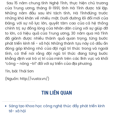
Sau 15 năm chung tỉnh Nghệ Tĩnh, thực hiện chủ trương
của Trung ương, tháng 8-1991, tỉnh Hà Tĩnh được tái lập.
Những năm đầu sau khi tách tỉnh, Hà Tĩnhđứng trước
những khó khăn về nhiều mặt. Dưới đường lối đổi mới của
Ðảng, với sự nỗ lực lớn, quyết tâm cao của cả hệ thống
chính trị; sự đồng lòng của Nhân dân cùng với sự giúp đỡ
to lớn, có hiệu quả của Trung ương, 30 năm qua Hà Tĩnh
đã giành được nhiều thành quả quan trọng, từng bước
phát triển kinh tế - xã hội. Những thành tựu này có dấu ấn
đóng góp không nhỏ của đội ngũ trí thức trong và ngoài
tỉnh, có thể nói rằng đội ngũ trí thức đang từng bước
khẳng định vai trò vị trí của mình trên các lĩnh vực và khối
“công – nông –trí” đối với sự triển của địa phương.
Tin, bài: Thái Sơn
(Nguồn:
http://vusta.vn/)
TIN LIÊN QUAN
Sáng tạo Khoa học công nghệ thúc đẩy phát triển kinh
tế- xã hội