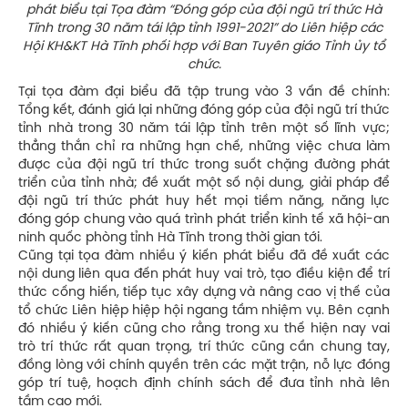
phát biểu tại Tọa đàm “Đóng góp của đội ngũ trí thức Hà
Tĩnh trong 30 năm tái lập tỉnh 1991-2021” do Liên hiệp các
Hội KH&KT Hà Tĩnh phối hợp với Ban Tuyên giáo Tỉnh ủy tổ
chức.
Tại tọa đàm đại biểu đã tập trung vào 3 vấn đề chính:
Tổng kết, đánh giá lại những đóng góp của đội ngũ trí thức
tỉnh nhà trong 30 năm tái lập tỉnh trên một số lĩnh vực;
thẳng thắn chỉ ra những hạn chế, những việc chưa làm
được của đội ngũ trí thức trong suốt chặng đường phát
triển của tỉnh nhà; đề xuất một số nội dung, giải pháp để
đội ngũ trí thức phát huy hết mọi tiềm năng, năng lực
đóng góp chung vào quá trình phát triển kinh tế xã hội-an
ninh quốc phòng tỉnh Hà Tĩnh trong thời gian tới.
Cũng tại tọa đàm nhiều ý kiến phát biểu đã đề xuất các
nội dung liên qua đến phát huy vai trò, tạo điều kiện để trí
thức cống hiến, tiếp tục xây dựng và nâng cao vị thế của
tổ chức Liên hiệp hiệp hội ngang tầm nhiệm vụ. Bên cạnh
đó nhiều ý kiến cũng cho rằng trong xu thế hiện nay vai
trò trí thức rất quan trọng, trí thức cũng cần chung tay,
đồng lòng với chính quyền trên các mặt trận, nỗ lực đóng
góp trí tuệ, hoạch định chính sách để đưa tỉnh nhà lên
tầm cao mới.