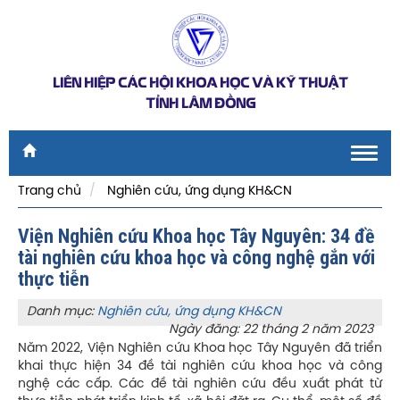
LIÊN HIỆP CÁC HỘI KHOA HỌC VÀ KỸ THUẬT
TỈNH LÂM ĐỒNG
Toggl
navig
Trang chủ
Nghiên cứu, ứng dụng KH&CN
Viện Nghiên cứu Khoa học Tây Nguyên: 34 đề
tài nghiên cứu khoa học và công nghệ gắn với
thực tiễn
Danh mục:
Nghiên cứu, ứng dụng KH&CN
Ngày đăng: 22 tháng 2 năm 2023
Năm 2022, Viện Nghiên cứu Khoa học Tây Nguyên đã triển
khai thực hiện 34 đề tài nghiên cứu khoa học và công
nghệ các cấp. Các đề tài nghiên cứu đều xuất phát từ