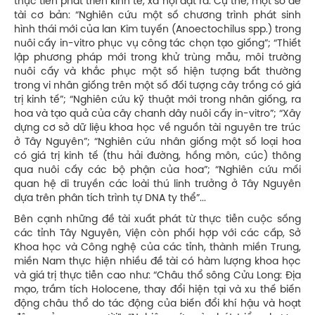
thực tiễn phát triển kinh tế, xã hội đặt ra. Cụ thể, một số đề
tài cơ bản: “Nghiên cứu một số chương trình phát sinh
hình thái mới của lan Kim tuyến (Anoectochilus spp.) trong
nuôi cấy in-vitro phục vụ công tác chọn tạo giống”; “Thiết
lập phương pháp mới trong khử trùng mẫu, môi trường
nuôi cấy và khắc phục một số hiện tượng bất thường
trong vi nhân giống trên một số đối tượng cây trồng có giá
trị kinh tế”; “Nghiên cứu kỹ thuật mới trong nhân giống, ra
hoa và tạo quả của cây chanh dây nuôi cấy in-vitro”; “Xây
dựng cơ sở dữ liệu khoa học về nguồn tài nguyên tre trúc
ở Tây Nguyên”; “Nghiên cứu nhân giống một số loại hoa
có giá trị kinh tế (thu hải đường, hồng môn, cúc) thông
qua nuôi cấy các bộ phận của hoa”; “Nghiên cứu mối
quan hệ di truyền các loài thú linh trưởng ở Tây Nguyên
dựa trên phân tích trình tự DNA ty thể”...
Bên cạnh những đề tài xuất phát từ thực tiễn cuộc sống
các tỉnh Tây Nguyên, Viện còn phối hợp với các cấp, Sở
Khoa học và Công nghệ của các tỉnh, thành miền Trung,
miền Nam thực hiện nhiều đề tài có hàm lượng khoa học
và giá trị thực tiễn cao như: “Châu thổ sông Cửu Long: Địa
mạo, trầm tích Holocene, thay đổi hiện tại và xu thế biến
động châu thổ do tác động của biến đổi khí hậu và hoạt