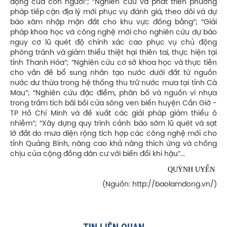
động của con người”; “Nghiên cứu và phát triển phương
pháp tiếp cận địa lý mới phục vụ đánh giá, theo dõi và dự
báo xâm nhập mặn đất cho khu vực đồng bằng”; “Giải
pháp khoa học và công nghệ mới cho nghiên cứu dự báo
nguy cơ lũ quét độ chính xác cao phục vụ chủ động
phòng tránh và giảm thiểu thiệt hại thiên tai, thực hiện tại
tỉnh Thanh Hóa”; “Nghiên cứu cơ sở khoa học và thực tiễn
cho vấn đề bổ sung nhân tạo nước dưới đất từ nguồn
nước dư thừa trong hệ thống thu trữ nước mưa tại tỉnh Cà
Mau”; “Nghiên cứu đặc điểm, phân bố và nguồn vi nhựa
trong trầm tích bãi bồi cửa sông ven biển huyện Cần Giờ -
TP Hồ Chí Minh và đề xuất các giải pháp giảm thiểu ô
nhiễm”; “Xây dựng quy trình cảnh báo sớm lũ quét và sạt
lở đất do mưa diện rộng tích hợp các công nghệ mới cho
tỉnh Quảng Bình, nâng cao khả năng thích ứng và chống
chịu của cộng đồng dân cư với biến đổi khí hậu”...
QUỲNH UYỂN
(Nguồn: http://baolamdong.vn/)