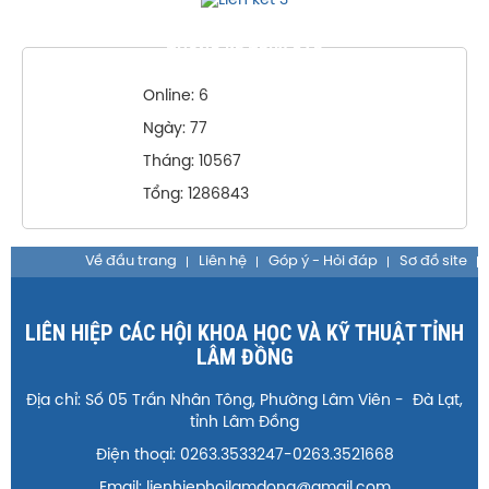
THỐNG KÊ TRUY CẬP
Online: 6
Ngày: 77
Tháng: 10567
Tổng: 1286843
Về đầu trang
Liên hệ
Góp ý - Hỏi đáp
Sơ đồ site
LIÊN HIỆP CÁC HỘI KHOA HỌC VÀ KỸ THUẬT TỈNH
LÂM ĐỒNG
Địa chỉ: Số 05 Trần Nhân Tông, Phường Lâm Viên - Đà Lạt,
tỉnh Lâm Đồng
Điện thoại: 0263.3533247-0263.3521668
Email: lienhiephoilamdong@gmail.com