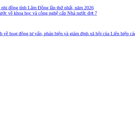
ên, nhi đồng tỉnh Lâm Đồng lần thứ nhất, năm 2026
ước về khoa học và công nghệ cấp Nhà nước đợt 7
ề hoạt động tư vấn, phản biện và giám định xã hội của Liên hiệp c