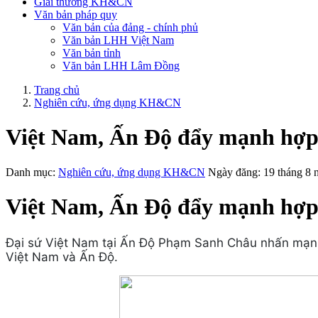
Giải thưởng KH&CN
Văn bản pháp quy
Văn bản của đảng - chính phủ
Văn bản LHH Việt Nam
Văn bản tỉnh
Văn bản LHH Lâm Đồng
Trang chủ
Nghiên cứu, ứng dụng KH&CN
Việt Nam, Ấn Độ đẩy mạnh hợp t
Danh mục:
Nghiên cứu, ứng dụng KH&CN
Ngày đăng: 19 tháng 8
Việt Nam, Ấn Độ đẩy mạnh hợp t
Đại sứ Việt Nam tại Ấn Độ Phạm Sanh Châu nhấn mạnh k
Việt Nam và Ấn Độ.