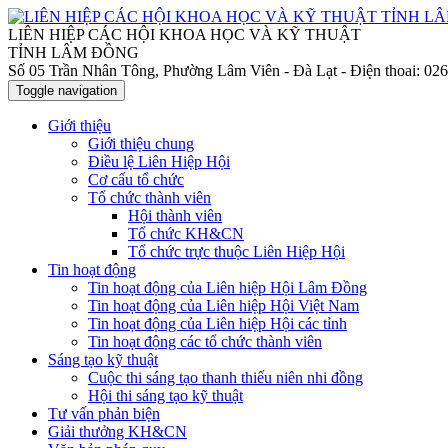
LIÊN HIỆP CÁC HỘI KHOA HỌC VÀ KỸ THUẬT
TỈNH LÂM ĐỒNG
Số 05 Trần Nhân Tông, Phường Lâm Viên - Đà Lạt
- Điện thoai: 0
Toggle navigation
Giới thiệu
Giới thiệu chung
Điều lệ Liên Hiệp Hội
Cơ cấu tổ chức
Tổ chức thành viên
Hội thành viên
Tổ chức KH&CN
Tổ chức trực thuộc Liên Hiệp Hội
Tin hoạt động
Tin hoạt động của Liên hiệp Hội Lâm Đồng
Tin hoạt động của Liên hiệp Hội Việt Nam
Tin hoạt động của Liên hiệp Hội các tỉnh
Tin hoạt động các tổ chức thành viên
Sáng tạo kỹ thuật
Cuộc thi sáng tạo thanh thiếu niên nhi đồng
Hội thi sáng tạo kỹ thuật
Tư vấn phản biện
Giải thưởng KH&CN