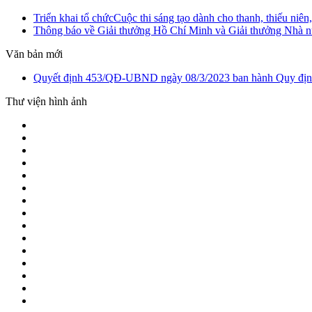
Triển khai tổ chứcCuộc thi sáng tạo dành cho thanh, thiếu ni
Thông báo về Giải thưởng Hồ Chí Minh và Giải thưởng Nhà n
Văn bản mới
Quyết định 453/QĐ-UBND ngày 08/3/2023 ban hành Quy định v
Thư viện hình ảnh