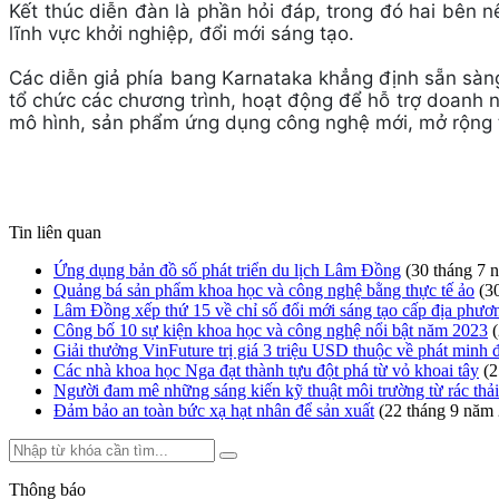
Kết thúc diễn đàn là phần hỏi đáp, trong đó hai bên n
lĩnh vực khởi nghiệp, đổi mới sáng tạo.
Các diễn giả phía bang Karnataka khẳng định sẵn sàng 
tổ chức các chương trình, hoạt động để hỗ trợ doanh ng
mô hình, sản phẩm ứng dụng công nghệ mới, mở rộng t
Tin liên quan
Ứng dụng bản đồ số phát triển du lịch Lâm Đồng
(30 tháng 7 
Quảng bá sản phẩm khoa học và công nghệ bằng thực tế ảo
(3
Lâm Đồng xếp thứ 15 về chỉ số đổi mới sáng tạo cấp địa phư
Công bố 10 sự kiện khoa học và công nghệ nổi bật năm 2023
Giải thưởng VinFuture trị giá 3 triệu USD thuộc về phát minh 
Các nhà khoa học Nga đạt thành tựu đột phá từ vỏ khoai tây
(2
Người đam mê những sáng kiến kỹ thuật môi trường từ rác thải
Đảm bảo an toàn bức xạ hạt nhân để sản xuất
(22 tháng 9 năm
Thông báo