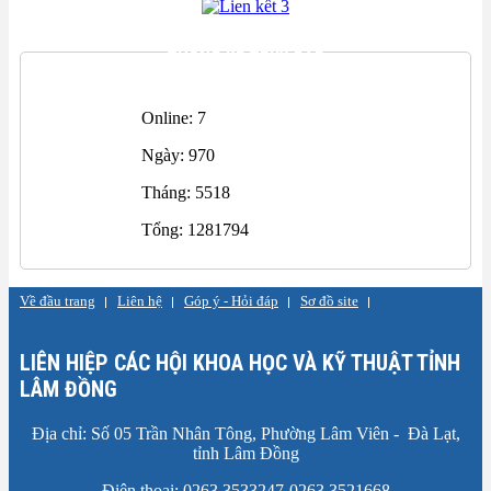
THỐNG KÊ TRUY CẬP
Online: 7
Ngày: 970
Tháng: 5518
Tổng: 1281794
Về đầu trang
Liên hệ
Góp ý - Hỏi đáp
Sơ đồ site
LIÊN HIỆP CÁC HỘI KHOA HỌC VÀ KỸ THUẬT TỈNH
LÂM ĐỒNG
Địa chỉ: Số 05 Trần Nhân Tông, Phường Lâm Viên - Đà Lạt,
tỉnh Lâm Đồng
Điện thoại: 0263.3533247-0263.3521668