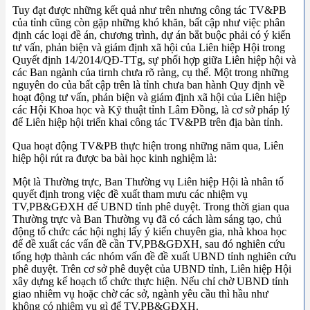
Tuy đạt được những kết quả như trên nhưng công tác TV&PB
của tỉnh cũng còn gặp những khó khăn, bất cập như việc phân
định các loại đề án, chương trình, dự án bắt buộc phải có ý kiến
tư vấn, phản biện và giám định xã hội của Liên hiệp Hội trong
Quyết định 14/2014/QĐ-TTg, sự phối hợp giữa Liên hiệp hội và
các Ban ngành của tirnh chưa rõ ràng, cụ thể. Một trong những
nguyên do của bất cập trên là tỉnh chưa ban hành Quy định về
hoạt động tư vấn, phản biện và giám định xã hội của Liên hiệp
các Hội Khoa học và Kỹ thuật tỉnh Lâm Đồng, là cơ sở pháp lý
để Liên hiệp hội triển khai công tác TV&PB trên địa bàn tỉnh.
Qua hoạt động TV&PB thực hiện trong những năm qua, Liên
hiệp hội rút ra được ba bài học kinh nghiệm là:
Một là Thường trực, Ban Thường vụ Liên hiệp Hội là nhân tố
quyết định trong việc đề xuất tham mưu các nhiệm vụ
TV,PB&GĐXH để UBND tỉnh phê duyệt. Trong thời gian qua
Thường trực và Ban Thường vụ đã có cách làm sáng tạo, chủ
động tổ chức các hội nghị lấy ý kiến chuyên gia, nhà khoa học
để đề xuất các vấn đề cần TV,PB&GĐXH, sau đó nghiên cứu
tổng hợp thành các nhóm vấn đề đề xuất UBND tỉnh nghiên cứu
phê duyệt. Trên cơ sở phê duyệt của UBND tỉnh, Liên hiệp Hội
xây dựng kế hoạch tổ chức thực hiện. Nếu chỉ chờ UBND tỉnh
giao nhiêm vụ hoặc chờ các sở, ngành yêu cầu thì hầu như
không có nhiệm vụ gì để TV,PB&GĐXH.