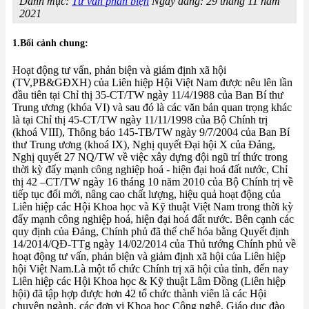
Danh mục:
Tư vấn phản biện
Ngày đăng: 29 tháng 11 năm
2021
1.Bối cảnh chung:
Hoạt động tư vấn, phản biện và giám định xã hội
(TV,PB&GĐXH) của Liên hiệp Hội Việt Nam được nêu lên lần
đầu tiên tại Chỉ thị 35-CT/TW ngày 11/4/1988 của Ban Bí thư
Trung ương (khóa VI) và sau đó là các văn bản quan trọng khác
là tại Chỉ thị 45-CT/TW ngày 11/11/1998 của Bộ Chính trị
(khoá VIII), Thông báo 145-TB/TW ngày 9/7/2004 của Ban Bí
thư Trung ương (khoá IX), Nghị quyết Đại hội X của Đảng,
Nghị quyết 27 NQ/TW về việc xây dựng đội ngũ trí thức trong
thời kỳ đẩy mạnh công nghiệp hoá - hiện đại hoá đất nước, Chỉ
thị 42 –CT/TW ngày 16 tháng 10 năm 2010 của Bộ Chính trị về
tiếp tục đổi mới, nâng cao chất lượng, hiệu quả hoạt động của
Liên hiệp các Hội Khoa học và Kỹ thuật Việt Nam trong thời kỳ
đẩy mạnh công nghiệp hoá, hiện đại hoá đất nước. Bên cạnh các
quy định của Đảng, Chính phủ đã thể chế hóa bằng Quyết định
14/2014/QĐ-TTg ngày 14/02/2014 của Thủ tướng Chính phủ về
hoạt động tư vấn, phản biện và giảm định xã hội của Liên hiệp
hội Việt Nam.Là một tổ chức Chính trị xã hội của tỉnh, đến nay
Liên hiệp các Hội Khoa học & Kỹ thuật Lâm Đồng (Liên hiệp
hội) đã tập hợp được hơn 42 tổ chức thành viên là các Hội
chuyên ngành, các đơn vị Khoa học Công nghệ, Giáo dục đào