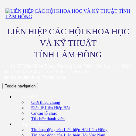
LIÊN HIỆP CÁC HỘI KHOA HỌC
VÀ KỸ THUẬT
TỈNH LÂM ĐỒNG
Số 05 Trần Nhân Tông, Phường Lâm Viên - Đà Lạt
- Điện
thoai: 0263.3533247 - 3521668
- Email:
lienhiephoilamdong@gmail.com
Toggle navigation
Giới thiệu
Giới thiệu chung
Điều lệ Liên Hiệp Hội
Cơ cấu tổ chức
Tổ chức thành viên
Tin hoạt động
Tin hoạt động của Liên hiệp Hội Lâm Đồng
Tin hoạt động của Liên hiệp Hội Việt Nam