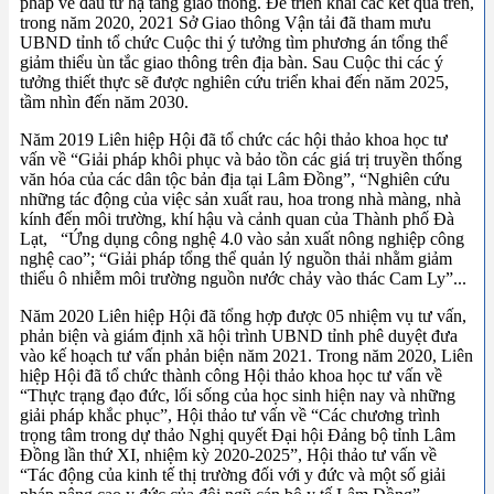
pháp về đầu tư hạ tầng giao thông. Để triển khai các kết quả trên,
trong năm 2020, 2021 Sở Giao thông Vận tải đã tham mưu
UBND tỉnh tổ chức Cuộc thi ý tưởng tìm phương án tổng thể
giảm thiểu ùn tắc giao thông trên địa bàn. Sau Cuộc thi các ý
tưởng thiết thực sẽ được nghiên cứu triển khai đến năm 2025,
tầm nhìn đến năm 2030.
Năm 2019 Liên hiệp Hội đã tổ chức các hội thảo khoa học tư
vấn về “Giải pháp khôi phục và bảo tồn các giá trị truyền thống
văn hóa của các dân tộc bản địa tại Lâm Đồng”, “Nghiên cứu
những tác động của việc sản xuất rau, hoa trong nhà màng, nhà
kính đến môi trường, khí hậu và cảnh quan của Thành phố Đà
Lạt, “Ứng dụng công nghệ 4.0 vào sản xuất nông nghiệp công
nghệ cao”; “Giải pháp tổng thể quản lý nguồn thải nhằm giảm
thiểu ô nhiễm môi trường nguồn nước chảy vào thác Cam Ly”...
Năm 2020 Liên hiệp Hội đã tổng hợp được 05 nhiệm vụ tư vấn,
phản biện và giám định xã hội trình UBND tỉnh phê duyệt đưa
vào kế hoạch tư vấn phản biện năm 2021. Trong năm 2020, Liên
hiệp Hội đã tổ chức thành công Hội thảo khoa học tư vấn về
“Thực trạng đạo đức, lối sống của học sinh hiện nay và những
giải pháp khắc phục”, Hội thảo tư vấn về “Các chương trình
trọng tâm trong dự thảo Nghị quyết Đại hội Đảng bộ tỉnh Lâm
Đồng lần thứ XI, nhiệm kỳ 2020-2025”, Hội thảo tư vấn về
“Tác động của kinh tế thị trường đối với y đức và một số giải