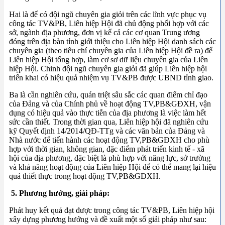
Hai là để có đội ngũ chuyên gia giỏi trên các lĩnh vực phục vụ
công tác TV&PB, Liên hiệp Hội đã chủ động phối hợp với các
sở, ngành địa phương, đơn vị kể cả các cơ quan Trung ương
đóng trên địa bàn tỉnh giới thiệu cho Liên hiệp Hội danh sách các
chuyên gia (theo tiêu chí chuyên gia của Liên hiệp Hội đề ra) để
Liên hiệp Hội tổng hợp, làm cơ sơ dữ liệu chuyên gia của Liên
hiệp Hội. Chinh đội ngũ chuyên gia giỏi đã giúp Liên hiệp hội
triển khai có hiệu quả nhiệm vụ TV&PB được UBND tỉnh giao.
Ba là cần nghiên cứu, quán triệt sâu sắc các quan điểm chỉ đạo
của Đảng và của Chính phủ về hoạt động TV,PB&GĐXH, vận
dụng có hiệu quả vào thực tiễn của địa phương là việc làm hết
sức cần thiết. Trong thời gian qua, Liên hiệp hội đã nghiên cứu
kỹ Quyết định 14/2014/QĐ-TTg và các văn bản của Đảng và
Nhà nước để tiến hành các hoạt động TV,PB&GĐXH cho phù
hợp với thời gian, không gian, đặc điểm phát triển kinh tế - xã
hội của địa phương, đặc biệt là phù hợp với năng lực, sở trường
và khả năng hoạt động của Liên hiệp Hội để có thể mang lại hiệu
quả thiết thực trong hoạt động TV,PB&GĐXH.
5. Phương hướng, giải pháp:
Phát huy kết quả đạt được trong công tác TV&PB, Liên hiệp hội
xây dựng phương hướng và đề xuất một số giải pháp như sau: