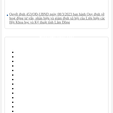
VĂN BẢN MỚI
Quyết định 453/QĐ-UBND ngày 08/3/2023 ban hành Quy định về
hoạt động tư vấn, phản biện và giám định xã hội của Liên hiệp các
Hội Khoa học và Kỹ thuật tỉnh Lâm Đồng
THƯ VIỆN HÌNH ẢNH