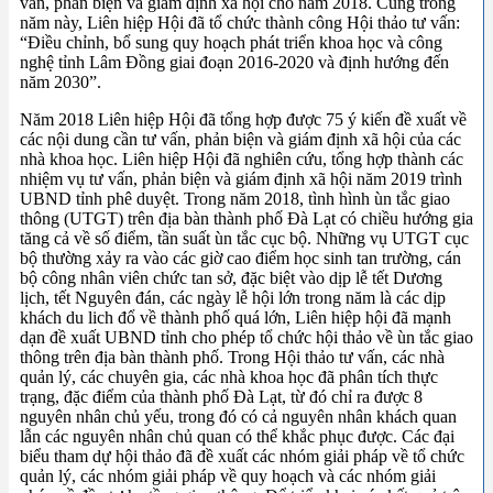
vấn, phản biện và giám định xã hội cho năm 2018. Cũng trong
năm này, Liên hiệp Hội đã tổ chức thành công Hội thảo tư vấn:
“Điều chỉnh, bổ sung quy hoạch phát triển khoa học và công
nghệ tỉnh Lâm Đồng giai đoạn 2016-2020 và định hướng đến
năm 2030”.
Năm 2018 Liên hiệp Hội đã tổng hợp được 75 ý kiến đề xuất về
các nội dung cần tư vấn, phản biện và giám định xã hội của các
nhà khoa học. Liên hiệp Hội đã nghiên cứu, tổng hợp thành các
nhiệm vụ tư vấn, phản biện và giám định xã hội năm 2019 trình
UBND tỉnh phê duyệt. Trong năm 2018, tình hình ùn tắc giao
thông (UTGT) trên địa bàn thành phố Đà Lạt có chiều hướng gia
tăng cả về số điểm, tần suất ùn tắc cục bộ. Những vụ UTGT cục
bộ thường xảy ra vào các giờ cao điểm học sinh tan trường, cán
bộ công nhân viên chức tan sở, đặc biệt vào dịp lễ tết Dương
lịch, tết Nguyên đán, các ngày lễ hội lớn trong năm là các dịp
khách du lich đổ về thành phố quá lớn, Liên hiệp hội đã mạnh
dạn đề xuất UBND tỉnh cho phép tổ chức hội thảo về ùn tắc giao
thông trên địa bàn thành phố. Trong Hội thảo tư vấn, các nhà
quản lý, các chuyên gia, các nhà khoa học đã phân tích thực
trạng, đặc điểm của thành phố Đà Lạt, từ đó chỉ ra được 8
nguyên nhân chủ yếu, trong đó có cả nguyên nhân khách quan
lẫn các nguyên nhân chủ quan có thể khắc phục được. Các đại
biểu tham dự hội thảo đã đề xuất các nhóm giải pháp về tổ chức
quản lý, các nhóm giải pháp về quy hoạch và các nhóm giải