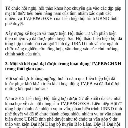
Tổ chức hội nghị, hội thảo khoa học chuyên gia vào các dịp gặp
mặt trí thức tiêu biểu hàng năm của tỉnh nhằm xác định các
nhiệm vụ TV,PB&GĐXH của Liên hiệp hội trình UBND tỉnh
phê duyệt.
Xây dựng kế hoạch và thuực hiện Hội thảo Tư vấn phản biện
theo nhiệm vụ đã được phê duyệt. Sau Hội thảo Liên hiệp hội đã
tổng hợp thành báo cáo gởi Tỉnh ủy, UBND tỉnh và các ngành
chức năng nghiên cứu tổng hợp, vận dụng vào các chủ trương
chính sách của tỉnh.
3. Một số kết quả đạt được trong hoạt động TV,PB&GĐXH
trong thời gian qua.
Với sự nỗ lực không ngừng, hơn 5 năm qua Liên hiệp hội đã
khắc phục khó khăn triển khai hoạt động TV,PB và đã đat được
những kết quả như sau:
Năm 2015 Liên hiệp Hội tổng hợp được 57 đề xuất của các nhà
khoa học về các nội dung cần TV,PB&GĐXH. Liên hiệp Hội đã
tổng hợp thành các nhiệm vụ tư vấn, phản biện trình UBND tỉnh
phê duyệt và đã tổ chức thành công nhiều nhiệm vụ tư vấn phản
biện được UBND tỉnh phê duyệt như tổ chức tư vấn góp ý dự
thảo văn kiện Đại hội Đảng bộ huyện Bảo Lâm. Đây là Đại hội