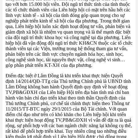
tạo với hơn 15.000 hội viên. Đội ngũ trí thức tỉnh của tỉnh thuộc
các tổ chức thành viên của Liên hiệp hội có mặt trên hầu hết các
lĩnh vực kinh tế - xã hội của tỉnh đóng góp quan trọng cho sự
nghiệp phát triên kinh tế xã hội của địa phương. Trong thời gian
qua, Liên hiệp hội luôn xác định hoạt động tư vấn, phản biện và
giám định xã hội là nhiệm vụ quan trọng và là thế mạnh đặc biệt
của đội ngũ trí thức khoa học và công nghệ tại địa phương. Liên
hiệp hội đã vận động đội ngũ trí thức KH&CN thuộc các tổ chức
thành viên tại các Viện, trường trong hệ thống tham gia tư vấn,
phản biện trên các lĩnh vực chuyên ngành hóa học, sinh học,
công nghệ sinh học, tài nguyên thực vật, công nghệ vi sinh…
góp phần phát triển KT-XH của địa phương.
Điểm đặc biệt ở Lâm Đồng là khi triển khai thực hiện Quyết
định 14/2014/QĐ-TTg của Thủ tướng Chính phủ là UBND tỉnh
Lâm Đồng không ban hành Quyết định quy định về hoạt động
TV,PB&GĐXH của Liên hiệp Hội trên địa bàn tỉnh mà chỉ ban
hành văn bản chỉ đạo triển khai theo tinh thần Quyết định của
Thủ tướng Chính phủ, cơ chế tài chính thực hiện theo Thông tư
11/2015/TT-BTC ngày 29/1/2015 của Bộ Tài chính. Với quan
điểm chỉ đạo như trên có khó khăn cho Liên hiệp hội khi triển
khai thực hiện hoạt động TV,PB&GĐXH vì vấn đề đặt ra là quá
rộng, sự phối hợp với các ban ngành chức năng lại không cụ thể,
rất khó để phối hợp triển khai. Tuy nhiên cũng tao những điều
kiện thuận lợi nhất định vì Liên hiệp Hội được chủ động trong