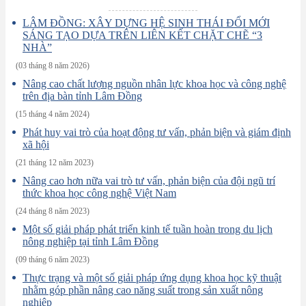
LÂM ĐỒNG: XÂY DỰNG HỆ SINH THÁI ĐỔI MỚI
SÁNG TẠO DỰA TRÊN LIÊN KẾT CHẶT CHẼ “3
NHÀ”
(03 tháng 8 năm 2026)
Nâng cao chất lượng nguồn nhân lực khoa học và công nghệ
trên địa bàn tỉnh Lâm Đồng
(15 tháng 4 năm 2024)
Phát huy vai trò của hoạt động tư vấn, phản biện và giám định
xã hội
(21 tháng 12 năm 2023)
Nâng cao hơn nữa vai trò tư vấn, phản biện của đội ngũ trí
thức khoa học công nghệ Việt Nam
(24 tháng 8 năm 2023)
Một số giải pháp phát triển kinh tế tuần hoàn trong du lịch
nông nghiệp tại tỉnh Lâm Đồng
(09 tháng 6 năm 2023)
Thực trạng và một số giải pháp ứng dụng khoa học kỹ thuật
nhằm góp phần nâng cao năng suất trong sản xuất nông
nghiệp