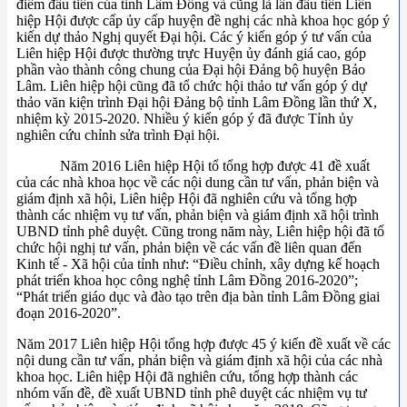
điểm đầu tiên của tỉnh Lâm Đồng và cũng là lần đầu tiên Liên
hiệp Hội được cấp ủy cấp huyện đề nghị các nhà khoa học góp ý
kiến dự thảo Nghị quyết Đại hội. Các ý kiến góp ý tư vấn của
Liên hiệp Hội được thường trực Huyện ủy đánh giá cao, góp
phần vào thành công chung của Đại hội Đảng bộ huyện Bảo
Lâm. Liên hiệp hội cũng đã tổ chức hội thảo tư vấn góp ý dự
thảo văn kiện trình Đại hội Đảng bộ tỉnh Lâm Đồng lần thứ X,
nhiệm kỳ 2015-2020. Nhiều ý kiến góp ý đã được Tỉnh ủy
nghiên cứu chỉnh sửa trình Đại hội.
Năm 2016 Liên hiệp Hội tổ tổng hợp được 41 đề xuất
của các nhà khoa học về các nội dung cần tư vấn, phản biện và
giám định xã hội, Liên hiệp Hội đã nghiên cứu và tổng hợp
thành các nhiệm vụ tư vấn, phản biện và giám định xã hội trình
UBND tỉnh phê duyệt. Cũng trong năm này, Liên hiệp hội đã tổ
chức hội nghị tư vấn, phản biện về các vấn đề liên quan đến
Kinh tế - Xã hội của tỉnh như: “Điều chỉnh, xây dựng kế hoạch
phát triển khoa học công nghệ tỉnh Lâm Đồng 2016-2020”;
“Phát triển giáo dục và đào tạo trên địa bàn tỉnh Lâm Đồng giai
đoạn 2016-2020”.
Năm 2017 Liên hiệp Hội tổng hợp được 45 ý kiến đề xuất về các
nội dung cần tư vấn, phản biện và giám định xã hội của các nhà
khoa học. Liên hiệp Hội đã nghiên cứu, tổng hợp thành các
nhóm vấn đề, đề xuất UBND tỉnh phê duyệt các nhiệm vụ tư