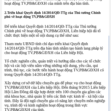
hoạt động TV,PB&GĐXH của mình trên địa bàn tỉnh.
2.Triển khai Quyết định 14/2014/QĐ-TTg của Thủ tướng Chính
phủ về hoạt động TV,PB&GĐXH
Để triển khai Quyết định 14/2014/QĐ-TTg của Thủ tướng
Chính phủ về hoạt động TV,PB&GĐXH, Liên hiệp hội đã tổ
chức thực hiện một số nội dung cụ thể như sau:
Tham mưu UBND tỉnh chỉ đạo triển khai Quyết định
14/2014/QĐ-TTg trên địa bàn tỉnh nhằm tạo hành lang pháp lý
cho hoạt động TV,PB&GĐXH của Liên hiệp Hội.
Tổ chức nghiên cứu, quán triệt và hướng dẫn cho các tổ chức
hội và các hội viên nắm vững những nội dung, yêu cầu, qui
trình, thủ tục, các bước tiến hành hoạt động TV,PB&GĐXH có
trong Quyết định 14/2014/QĐ-TTg.
Xây dựng cơ sở dữ liệu chuyên gia để phục vụ cho hoạt động
TV,PB&GĐXH của Liên hiệp Hội. Đến tháng 9/2015 Liên hiệp
Hội Lâm Đồng đã tập hợp được trên 100 chuyên gia gồm các
nhà khoa học, nhà quản lý trên các lĩnh vực kinh tế - xã hội của
tỉnh. Đây là đội ngũ chuyên gia có năng lực chuyên môn nghiệp
vụ, trình độ và kinh nghiệm hoạt động trong lĩnh vực
TV,PB&GĐXH của tỉnh.