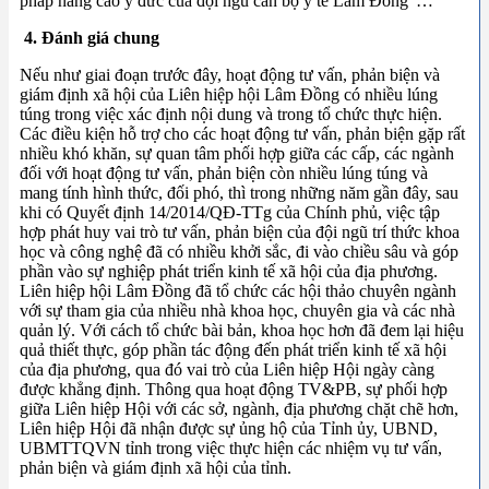
pháp nâng cao y đức của đội ngũ cán bộ y tế Lâm Đồng”…
4. Đánh giá chung
Nếu như giai đoạn trước đây, hoạt động tư vấn, phản biện và
giám định xã hội của Liên hiệp hội Lâm Đồng có nhiều lúng
túng trong việc xác định nội dung và trong tổ chức thực hiện.
Các điều kiện hỗ trợ cho các hoạt động tư vấn, phản biện gặp rất
nhiều khó khăn, sự quan tâm phối hợp giữa các cấp, các ngành
đối với hoạt động tư vấn, phản biện còn nhiều lúng túng và
mang tính hình thức, đối phó, thì trong những năm gần đây, sau
khi có Quyết định 14/2014/QĐ-TTg của Chính phủ, việc tập
hợp phát huy vai trò tư vấn, phản biện của đội ngũ trí thức khoa
học và công nghệ đã có nhiều khởi sắc, đi vào chiều sâu và góp
phần vào sự nghiệp phát triển kinh tế xã hội của địa phương.
Liên hiệp hội Lâm Đồng đã tổ chức các hội thảo chuyên ngành
với sự tham gia của nhiều nhà khoa học, chuyên gia và các nhà
quản lý. Với cách tổ chức bài bản, khoa học hơn đã đem lại hiệu
quả thiết thực, góp phần tác động đến phát triển kinh tế xã hội
của địa phương, qua đó vai trò của Liên hiệp Hội ngày càng
được khẳng định. Thông qua hoạt động TV&PB, sự phối hợp
giữa Liên hiệp Hội với các sở, ngành, địa phương chặt chẽ hơn,
Liên hiệp Hội đã nhận được sự ủng hộ của Tỉnh ủy, UBND,
UBMTTQVN tỉnh trong việc thực hiện các nhiệm vụ tư vấn,
phản biện và giám định xã hội của tỉnh.