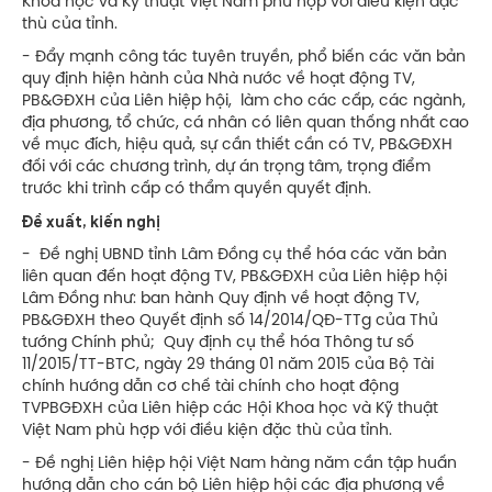
Khoa học và Kỹ thuật Việt Nam phù hợp với điều kiện đặc
thù của tỉnh.
- Đẩy mạnh công tác tuyên truyền, phổ biến các văn bản
quy định hiện hành của Nhà nước về hoạt động TV,
PB&GĐXH của Liên hiệp hội, làm cho các cấp, các ngành,
địa phương, tổ chức, cá nhân có liên quan thống nhất cao
về mục đích, hiệu quả, sự cần thiết cần có TV, PB&GĐXH
đối với các chương trình, dự án trọng tâm, trọng điểm
trước khi trình cấp có thẩm quyền quyết định.
Đề xuất, kiến nghị
- Đề nghị UBND tỉnh Lâm Đồng cụ thể hóa các văn bản
liên quan đến hoạt động TV, PB&GĐXH của Liên hiệp hội
Lâm Đồng như: ban hành Quy định về hoạt động TV,
PB&GĐXH theo Quyết định số 14/2014/QĐ-TTg của Thủ
tướng Chính phủ; Quy định cụ thể hóa Thông tư số
11/2015/TT-BTC, ngày 29 tháng 01 năm 2015 của Bộ Tài
chính hướng dẫn cơ chế tài chính cho hoạt động
TVPBGĐXH của Liên hiệp các Hội Khoa học và Kỹ thuật
Việt Nam phù hợp với điều kiện đặc thù của tỉnh.
- Đề nghị Liên hiệp hội Việt Nam hàng năm cần tập huấn
hướng dẫn cho cán bộ Liên hiệp hội các địa phương về