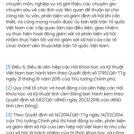
chuyên môn, nghiệp vụ và giới thiệu các chuyên gia
chuyên sâu về các lĩnh vực liên quan để thuận lợi cho
công tác tư vấn, phản biện và giám định xã hội khi cần
thiết, và cũng mong muốn được Ủy ban Mặt trận Tổ quốc
Việt Nam các cấp quan tâm tạo điều kiện, giao nhiệm
vụ thực hiện hoạt động giám sát và phản biện xã hội
nhằm thực hiện tốt vai trò giám sát xã hội của các tổ
chức thành viên thuộcMặt trận Tổ quốc Việt Nam.
[1]
Điều 6, Điều lệ Liên hiệp các Hội Khoa học và Kỹ thuật
Việt Nam ban hành kèm theo Quyết định số 1795/QĐ-TTg
ngày 21 tháng 10 năm 2015 của Thủ tướng Chính phủ.
[2]
Quy chế tổ chức và hoạt động của Liên hiệp các Hội
Khoa học và Kỹ thuật tỉnh Lâm Đồng ban hành kèm theo
Quyết định số 582/QĐ-UBND ngày 20/3/2018 của UBND
tỉnh Lâm Đồng).
[3]
Theo Quyết định số 14/2014/QĐ-TTg ngày 14/02/2014
của Thủ tướng Chính phủ thì hoạt động tư vấn, phản biện
và giám định xã hội của Liên hiệp Hội Việt Nam là nhu cầu
của xã hội, là trách nhiệm của trí thức khoa học và công