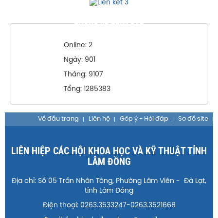
THỐNG KÊ TRUY CẬP
Online: 2
Ngày: 901
Tháng: 9107
Tổng: 1285383
Về đầu trang
Liên hệ
Góp ý - Hỏi đáp
Sơ đồ site
LIÊN HIỆP CÁC HỘI KHOA HỌC VÀ KỸ THUẬT TỈNH
LÂM ĐỒNG
Địa chỉ: Số 05 Trần Nhân Tông, Phường Lâm Viên - Đà Lạt,
tỉnh Lâm Đồng
Điện thoại: 0263.3533247-0263.3521668