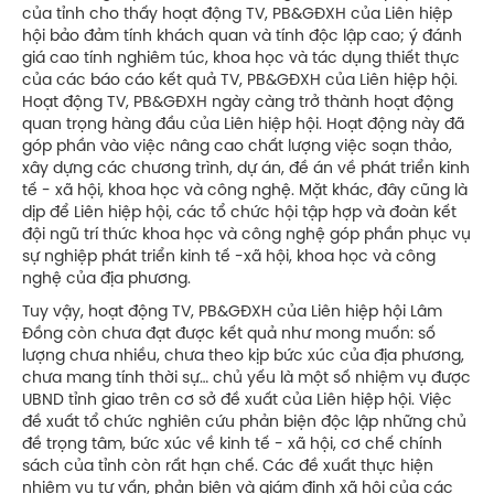
của tỉnh cho thấy hoạt động TV, PB&GĐXH của Liên hiệp
hội bảo đảm tính khách quan và tính độc lập cao; ý đánh
giá cao tính nghiêm túc, khoa học và tác dụng thiết thực
của các báo cáo kết quả TV, PB&GĐXH của Liên hiệp hội.
Hoạt động TV, PB&GĐXH ngày càng trở thành hoạt động
quan trọng hàng đầu của Liên hiệp hội. Hoạt động này đã
góp phần vào việc nâng cao chất lượng việc soạn thảo,
xây dựng các chương trình, dự án, đề án về phát triển kinh
tế - xã hội, khoa học và công nghệ. Mặt khác, đây cũng là
dịp để Liên hiệp hội, các tổ chức hội tập hợp và đoàn kết
đội ngũ trí thức khoa học và công nghệ góp phần phục vụ
sự nghiệp phát triển kinh tế -xã hội, khoa học và công
nghệ của địa phương.
Tuy vậy, hoạt động TV, PB&GĐXH của Liên hiệp hội Lâm
Đồng còn chưa đạt được kết quả như mong muốn: số
lượng chưa nhiều, chưa theo kịp bức xúc của địa phương,
chưa mang tính thời sự… chủ yếu là một số nhiệm vụ được
UBND tỉnh giao trên cơ sở đề xuất của Liên hiệp hội. Việc
đề xuất tổ chức nghiên cứu phản biện độc lập những chủ
đề trọng tâm, bức xúc về kinh tế - xã hội, cơ chế chính
sách của tỉnh còn rất hạn chế. Các đề xuất thực hiện
nhiệm vụ tư vấn, phản biện và giám định xã hội của các