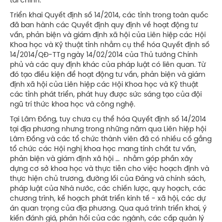
tài chính.
Triển khai Quyết định số 14/2014, các tỉnh trong toàn quốc
đã ban hành các Quyềt định quy định về hoạt động tư
vấn, phản biện và giám định xã hội của Liên hiệp các Hội
Khoa học và Kỹ thuật tỉnh nhằm cụ thể hóa Quyết định số
14/2014/QĐ-TTg ngày 14/02/2014 của Thủ tướng Chính
phủ và các quy định khác của pháp luật có liên quan. Từ
đó tạo điều kiện để hoạt động tư vấn, phản biện và giám
định xã hội của Liên hiệp các Hội Khoa học và Kỹ thuật
các tỉnh phát triển, phát huy được sức sáng tạo của đội
ngũ trí thức khoa học và công nghệ.
Tại Lâm Đồng, tuy chưa cụ thể hóa Quyết định số 14/2014
tại địa phương nhưng trong những năm qua Liên hiệp hội
Lâm Đồng và các tổ chức thành viên đã có nhiều cố gắng
tổ chức các Hội nghị khoa học mang tính chất tư vấn,
phản biện và giám định xã hội … nhằm góp phần xây
dựng cơ sở khoa học và thực tiễn cho việc hoạch định và
thực hiện chủ trương, đường lối của Đảng và chính sách,
pháp luật của Nhà nước, các chiến lược, quy hoạch, các
chương trình, kế hoạch phát triển kinh tế - xã hội, các dự
án quan trọng của địa phương. Qua quá trình triển khai, ý
kiến đánh giá, phản hồi của các ngành, các cấp quản lý