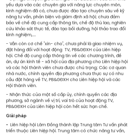
yếu dựa vào các chuyên gia với năng lực chuyên môn,
kinh nghiệm đã có, chưa được đào tạo chuyên sâu về kỹ
năng tư vấn, phản biện và giám định xã hội; chưa đảm
bảo về chế độ cung cấp thông tin, chế độ thù lao, nghiên
cứu khảo sát thực tế, đào tạo bồi dưỡng, hội thảo trao đổi
kinh nghiệm,....
- Vẫn còn cơ chế "xin- cho", chưa phải là giao nhiệm vụ,
đặt hàng đối với hoạt động TV, PB&GĐXH của Liên hiệp
hội. Chế độ cung cấp thông tin về các chương trình, đề
án, dự án kinh tế - xã hội của địa phương cho Liên hiệp hội
và các hội thành viên chưa được chú trọng; Các cơ quan
nhà nước, chính quyền địa phương chưa thực sự có nhu
cầu đặt hàng về TV, PB&GĐXH cho Liên hiệp hội và các
Hội thành viên.
- Nhận thức của một số cấp ủy, chính quyền các địa
phương, sở ngành về vị trí, vai trò của hoạt động TV,
PB&GĐXH của Liên hiệp hội còn hết sức hạn chế.
Giải pháp
-
Liên hiệp hội Lâm Đồng thành lập Trung tâm Tư vấn phát
triển thuộc Liên hiệp hội. Trung tâm có chức năng tư vấn,