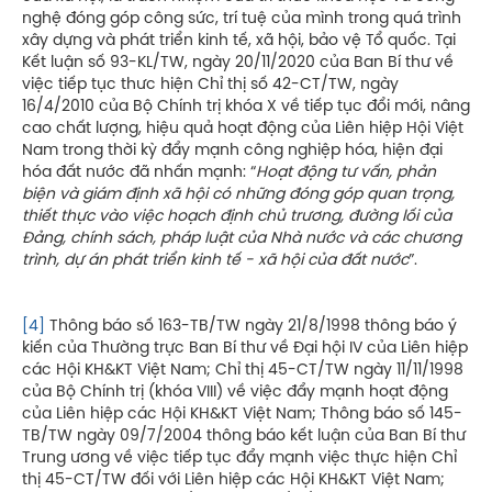
nghệ đóng góp công sức, trí tuệ của mình trong quá trình
xây dựng và phát triển kinh tế, xã hội, bảo vệ Tổ quốc. Tại
Kết luận số 93-KL/TW, ngày 20/11/2020 của Ban Bí thư về
việc tiếp tục thưc hiện Chỉ thị số 42-CT/TW, ngày
16/4/2010 của Bộ Chính trị khóa X về tiếp tục đổi mới, nâng
cao chất lượng, hiệu quả hoạt động của Liên hiệp Hội Việt
Nam trong thời kỳ đẩy mạnh công nghiệp hóa, hiện đại
hóa đất nước đã nhấn mạnh: “
Hoạt động tư vấn, phản
biện và giám định xã hội có những đóng góp quan trọng,
thiết thực vào việc hoạch định chủ trương, đường lối của
Đảng, chính sách, pháp luật của Nhà nước và các chương
trình, dự án phát triển kinh tế - xã hội của đất nước
”.
[4]
Thông báo số 163-TB/TW ngày 21/8/1998 thông báo ý
kiến của Thường trực Ban Bí thư về Đại hội IV của Liên hiệp
các Hội KH&KT Việt Nam; Chỉ thị 45-CT/TW ngày 11/11/1998
của Bộ Chính trị (khóa VIII) về việc đẩy mạnh hoạt động
của Liên hiệp các Hội KH&KT Việt Nam; Thông báo số 145-
TB/TW ngày 09/7/2004 thông báo kết luận của Ban Bí thư
Trung ương về việc tiếp tục đẩy mạnh việc thực hiện Chỉ
thị 45-CT/TW đối với Liên hiệp các Hội KH&KT Việt Nam;