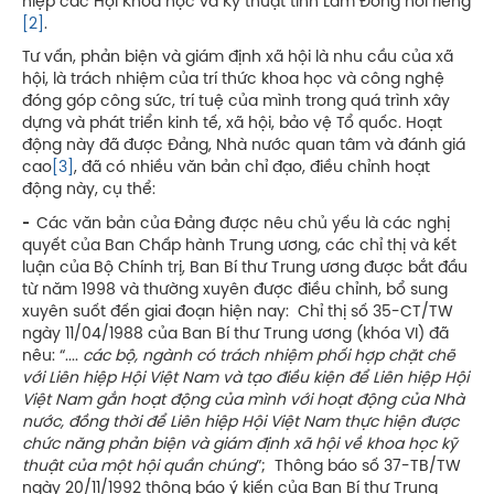
hiệp các Hội Khoa học và Kỹ thuật tỉnh Lâm Đồng nói riêng
[2]
.
Tư vấn, phản biện và giám định xã hội là nhu cầu của xã
hội, là trách nhiệm của trí thức khoa học và công nghệ
đóng góp công sức, trí tuệ của mình trong quá trình xây
dựng và phát triển kinh tế, xã hội, bảo vệ Tổ quốc. Hoạt
động này đã được Đảng, Nhà nước quan tâm và đánh giá
cao
[3]
, đã có nhiều văn bản chỉ đạo, điều chỉnh hoạt
động này, cụ thể:
-
Các văn bản của Đảng được nêu chủ yếu là các nghị
quyết của Ban Chấp hành Trung ương, các chỉ thị và kết
luận của Bộ Chính trị, Ban Bí thư Trung ương được bắt đầu
từ năm 1998 và thường xuyên được điều chỉnh, bổ sung
xuyên suốt đến giai đoạn hiện nay: Chỉ thị số 35-CT/TW
ngày 11/04/1988 của Ban Bí thư Trung ương (khóa VI) đã
nêu: “....
các bộ, ngành có trách nhiệm phối hợp chặt chẽ
với Liên hiệp Hội Việt Nam và tạo điều kiện để Liên hiệp Hội
Việt Nam gắn hoạt động của mình với hoạt động của Nhà
nước, đồng thời để Liên hiệp Hội Việt Nam thực hiện được
chức năng phản biện và giám định xã hội về khoa học kỹ
thuật của một hội quần chúng
”; Thông báo số 37-TB/TW
ngày 20/11/1992 thông báo ý kiến của Ban Bí thư Trung