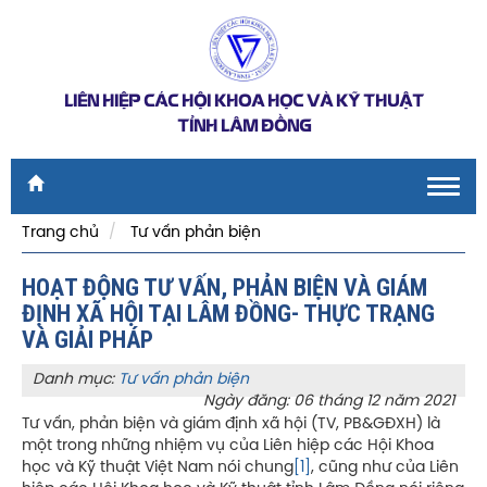
LIÊN HIỆP CÁC HỘI KHOA HỌC VÀ KỸ THUẬT
TỈNH LÂM ĐỒNG
Toggl
navig
Trang chủ
Tư vấn phản biện
HOẠT ĐỘNG TƯ VẤN, PHẢN BIỆN VÀ GIÁM
ĐỊNH XÃ HỘI TẠI LÂM ĐỒNG- THỰC TRẠNG
VÀ GIẢI PHÁP
Danh mục:
Tư vấn phản biện
Ngày đăng: 06 tháng 12 năm 2021
Tư vấn, phản biện và giám định xã hội (TV, PB&GĐXH) là
một trong những nhiệm vụ của Liên hiệp các Hội Khoa
học và Kỹ thuật Việt Nam nói chung
[1]
, cũng như của Liên