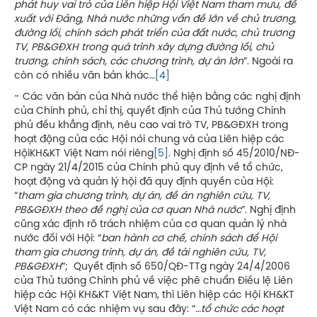
phát huy vai trò của Liên hiệp Hội Việt Nam tham mưu, đề
xuất với Đảng, Nhà nước những vấn đề lớn về chủ trương,
đường lối, chính sách phát triển của đất nước, chủ trương
TV, PB&GĐXH trong quá trình xây dựng đường lối, chủ
trương, chính sách, các chương trình, dự án lớn
”. Ngoài ra
còn có nhiều văn bản khác…
[4]
- Các văn bản của Nhà nước thể hiện bằng các nghị định
của Chính phủ, chỉ thị, quyết định của Thủ tướng Chính
phủ đều khẳng định, nêu cao vai trò TV, PB&GĐXH trong
hoạt động của các Hội nói chung và của Liên hiệp các
HộiKH&KT Việt Nam nói riêng
[5]
. Nghị định số 45/2010/NĐ-
CP ngày 21/4/2015 của Chính phủ quy định về tổ chức,
hoạt động và quản lý hội đã quy định quyền của Hội:
“
tham gia chương trình, dự án, đề án nghiên cứu, TV,
PB&GĐXH theo đề nghị của cơ quan Nhà nước
”. Nghị định
cũng xác định rõ trách nhiệm của cơ quan quản lý nhà
nước đối với Hội: “
ban hành cơ chế, chính sách để Hội
tham gia chương trình, dự án, đề tài nghiên cứu, TV,
PB&GĐXH
”; Quyết định số 650/QĐ-TTg ngày 24/4/2006
của Thủ tướng Chính phủ về việc phê chuẩn Điều lệ Liên
hiệp các Hội KH&KT Việt Nam, thì Liên hiệp các Hội KH&KT
Việt Nam có các nhiệm vụ sau đây: “…
tổ chức các hoạt