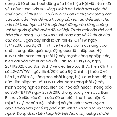
ương về tổ chức, hoạt động của Liên hiệp Hội Việt Nam đã
yêu cầu: “
Ban Cán sự Đảng Chính phủ lãnh đạo việc thể
chế hóa Chỉ thị số 35-CT/TW của Ban Bí thư, xây dựng các
văn bản cần thiết để vừa hướng dẫn và tạo điều kiện cho
các hội khoa học và kỹ thuật hoạt động, vừa tăng cường
vai trò quản lý Nhà nước đối với hội. Trước mắt cần thể chế
hóa chức năng TV,PB&GĐXH về khoa học và kỹ thuật của
các hội
... ”, gần đây nhất là Chỉ thị 42-CT/TW ngày
16/4/2010 của Bộ Chính trị về tiếp tục đổi mới, nâng cao
chất lượng, hiệu quả hoạt động của Liên hiệp các Hội
KH&KT Việt Nam trong thời kỳ đẩy mạnh công nghiệp hóa,
hiện đại hóa đất nước và Kết luận số 93-KL/TW, ngày
20/11/2020 của Ban Bí thư về việc tiếp tục thực hiện Chỉ thị
số 42-CT/TW, ngày 16/4/2010 của Bộ Chính trị khóa X về
tiếp tục đổi mới, nâng cao chất lượng, hiệu quả hoạt động
của Liên hiệpcác Hội KH&KT Việt Nam trong thời kỳ đẩy
mạnh công nghiệp hóa, hiện đại hóa đất nước; Thông báo
số 353-TB/TW ngày 25/6/2010 thông báo ý kiến của Ban
Bí thư về việc xác định các đề án triển khai thực hiện Chỉ
thị 42-CT/TW của Bộ Chính trị đã yêu cầu: “
Ban Tuyên
giáo Trung ương chủ trì, phối hợp với Bộ Khoa học và Công
nghệ, Đảng đoàn Liên hiệp Hội Việt Nam xây dựng cơ chế