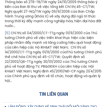
Thông báo số 278-TB/TW ngày 24/10/2009 thông báo ý
kiến của Ban Bí thư về việc tổng kết Chỉ thị 45-CT/TW;
Nghị quyết 27-NQ/TW ngày 06/8/2008 của Ban Chấp
hành Trung ương (khóa X) về xây dựng đội ngũ trí thức
trong thời kỳ đẩy mạnh công nghiệp hóa, hiện đại hóa đất
nước…
[5]
Chỉ thị số 04/2000/CT-TTg ngày 01/8/2000 của Thủ
tướng Chính phủ về việc triển khai thực hiện các biện
pháp nhằm đẩy mạnh và tăng cường hiệu quả hoạt động
của Liên hiệp các Hộ iKH&KT Việt Nam; Chỉ thị số
14/2000/CT-TTg ngày 01/8/2000 củaThủ tướng Chính phủ
thể chế hóa Chỉ thị số 45-CT/TW; Quyết định số
22/2002/QĐ-TTg ngày 30/01/2002 của Thủ tướng Chính
phủ về hoạt động TV, PB&GĐXH của Liên hiệp các Hội
KH&KT Việt Nam; Nghị định 45/2010/NĐ-CP ngày 21/4/2015
của Chính phủ quy định về tổ chức, hoạt động và quản lý
hội…
TIN LIÊN QUAN
LÂM ĐỒNG: XÂY DỰNG HỆ SINH THÁI ĐỔI MỚI SÁNG TẠO