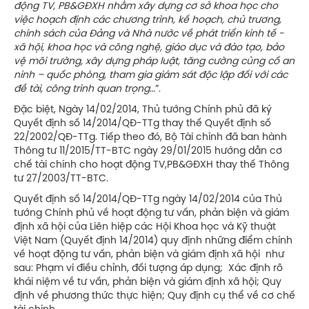
động TV, PB&GĐXH nhằm xây dựng cơ sở khoa học cho
việc hoạch định các chương trình, kế hoạch, chủ trương,
chính sách của Đảng và Nhà nước về phát triển kinh tế -
xã hội, khoa học và công nghệ, giáo dục và đào tạo, bảo
vệ môi trường, xây dựng pháp luật, tăng cường củng cố an
ninh – quốc phòng, tham gia giám sát độc lập đối với các
đề tài, công trình quan trọng
…”.
Đặc biệt, Ngày 14/02/2014, Thủ tướng Chính phủ đã ký
Quyết định số 14/2014/QĐ-TTg thay thế Quyết định số
22/2002/QĐ-TTg. Tiếp theo đó, Bộ Tài chính đã ban hành
Thông tư 11/2015/TT-BTC ngày 29/01/2015 hướng dẫn cơ
chế tài chính cho hoạt động TV,PB&GĐXH thay thế Thông
tư 27/2003/TT-BTC.
Quyết định số 14/2014/QĐ-TTg ngày 14/02/2014 của Thủ
tướng Chính phủ về hoạt động tư vấn, phản biện và giám
định xã hội của Liên hiệp các Hội Khoa học và Kỹ thuật
Việt Nam (Quyết định 14/2014) quy định những điểm chính
về hoạt động tư vấn, phản biện và giám định xã hội như
sau: Phạm vi điều chỉnh, đối tượng áp dụng; Xác định rõ
khái niệm về tư vấn, phản biện và giám định xã hội; Quy
định về phương thức thực hiện; Quy định cụ thể về cơ chế