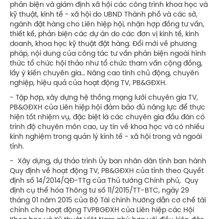
phản biện và giám định xã hội các công trình khoa học và
kỹ thuật, kinh tế - xã hội do UBND Thành phố và các sở,
ngành đặt hàng cho Liên hiệp hội, nhận hợp đồng tư vấn,
thiết kế, phản biện các dự án do các đơn vị kinh tế, kinh
doanh, khoa học kỹ thuật đặt hàng. Đổi mới về phương
pháp, nội dung của công tác tư vấn phản biện ngoài hình
thức tổ chức hội thảo như tổ chức tham vấn cộng đồng,
lấy ý kiến chuyên gia… Nâng cao tính chủ động, chuyên
nghiệp, hiệu quả của hoạt động TV, PB&GĐXH.
- Tập hợp, xây dựng hệ thống mạng lưới chuyên gia TV,
PB&GĐXH của Liên hiệp hội đảm bảo đủ năng lực để thực
hiện tốt nhiệm vụ, đặc biệt là các chuyên gia đầu đàn có
trình độ chuyên môn cao, uy tín về khoa học và có nhiều
kinh nghiệm trong quản lý kinh tế - xã hội trong và ngoài
tỉnh.
- Xây dựng, dự thảo trình Ủy ban nhân dân tỉnh ban hành
Quy định về hoạt động TV, PB&GĐXH của tỉnh theo Quyết
định số 14/2014/QĐ-TTg của Thủ tướng Chính phủ, Quy
định cụ thể hóa Thông tư số 11/2015/TT-BTC, ngày 29
tháng 01 năm 2015 của Bộ Tài chính hướng dẫn cơ chế tài
chính cho hoạt động TVPBGĐXH của Liên hiệp các Hội