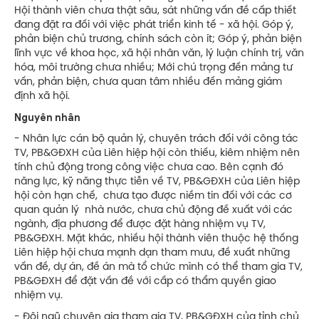
Hội thành viên chưa thật sâu, sát những vấn đề cấp thiết
đang đặt ra đối với việc phát triển kinh tế - xã hội. Góp ý,
phản biện chủ trương, chính sách còn ít; Góp ý, phản biện
lĩnh vực về khoa học, xã hội nhân văn, lý luận chính trị, văn
hóa, môi trường chưa nhiều; Mới chú trọng đến mảng tư
vấn, phản biện, chưa quan tâm nhiều đến mảng giám
định xã hội.
Nguyên nhân
- Nhân lực cán bộ quản lý, chuyên trách đối với công tác
TV, PB&GĐXH của Liên hiệp hội còn thiếu, kiêm nhiệm nên
tính chủ động trong công việc chưa cao. Bên cạnh đó
năng lực, kỹ năng thực tiễn về TV, PB&GĐXH của Liên hiệp
hội còn hạn chế, chưa tạo được niềm tin đối với các cơ
quan quản lý nhà nước, chưa chủ động đề xuất với các
ngành, địa phương để được đặt hàng nhiệm vụ TV,
PB&GĐXH. Mặt khác, nhiều hội thành viên thuộc hệ thống
Liên hiệp hội chưa mạnh dạn tham mưu, đề xuất những
vấn đề, dự án, đề án mà tổ chức mình có thể tham gia TV,
PB&GĐXH để đặt vấn đề với cấp có thẩm quyền giao
nhiệm vụ.
- Đội ngũ chuyên gia tham gia TV, PB&GĐXH của tỉnh chủ