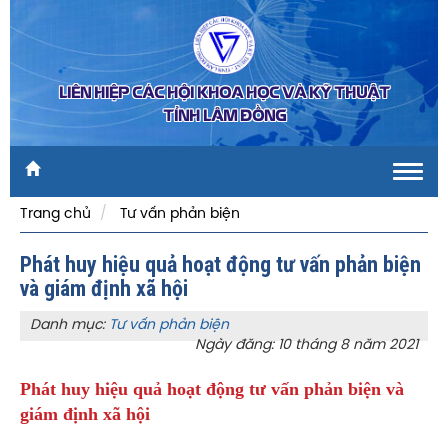
LIÊN HIỆP CÁC HỘI KHOA HỌC VÀ KỸ THUẬT
TỈNH LÂM ĐỒNG
Toggl
navig
Trang chủ
Tư vấn phản biện
Phát huy hiệu quả hoạt động tư vấn phản biện
và giám định xã hội
Danh mục:
Tư vấn phản biện
Ngày đăng: 10 tháng 8 năm 2021
Phát huy hiệu quả hoạt động tư vấn phản biện và
giám định xã hội