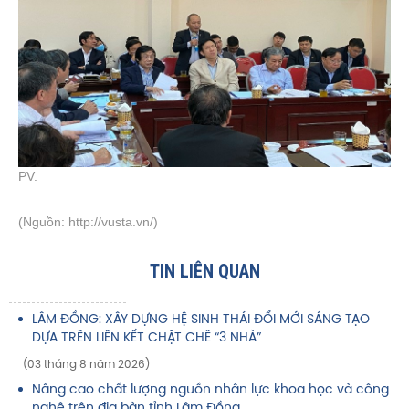
PV.
(Nguồn:
http://vusta.vn/)
TIN LIÊN QUAN
LÂM ĐỒNG: XÂY DỰNG HỆ SINH THÁI ĐỔI MỚI SÁNG TẠO
DỰA TRÊN LIÊN KẾT CHẶT CHẼ “3 NHÀ”
(03 tháng 8 năm 2026)
Nâng cao chất lượng nguồn nhân lực khoa học và công
nghệ trên địa bàn tỉnh Lâm Đồng