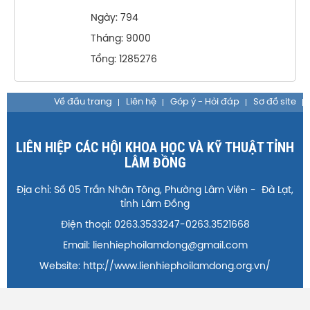
Ngày: 794
Tháng: 9000
Tổng: 1285276
Về đầu trang
Liên hệ
Góp ý - Hỏi đáp
Sơ đồ site
LIÊN HIỆP CÁC HỘI KHOA HỌC VÀ KỸ THUẬT TỈNH
LÂM ĐỒNG
Địa chỉ: Số 05 Trần Nhân Tông, Phường Lâm Viên - Đà Lạt,
tỉnh Lâm Đồng
Điện thoại: 0263.3533247-0263.3521668
Email: lienhiephoilamdong@gmail.com
Website: http://www.lienhiephoilamdong.org.vn/