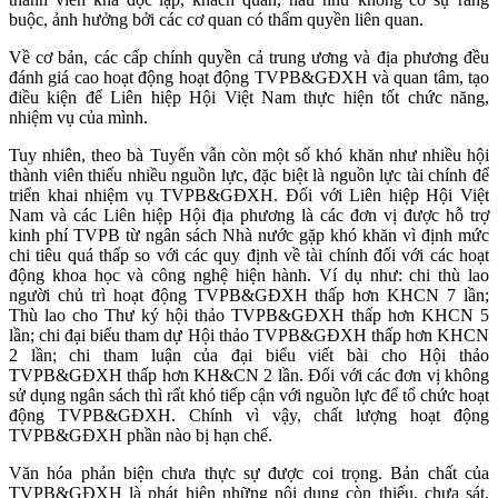
buộc, ảnh hưởng bởi các cơ quan có thẩm quyền liên quan.
Về cơ bản, các cấp chính quyền cả trung ương và địa phương đều
đánh giá cao hoạt động hoạt động TVPB&GĐXH và quan tâm, tạo
điều kiện để Liên hiệp Hội Việt Nam thực hiện tốt chức năng,
nhiệm vụ của mình.
Tuy nhiên, theo bà Tuyến vẫn còn một số khó khăn như nhiều hội
thành viên thiếu nhiều nguồn lực, đặc biệt là nguồn lực tài chính để
triển khai nhiệm vụ TVPB&GĐXH. Đối với Liên hiệp Hội Việt
Nam và các Liên hiệp Hội địa phương là các đơn vị được hỗ trợ
kinh phí TVPB từ ngân sách Nhà nước gặp khó khăn vì định mức
chi tiêu quá thấp so với các quy định về tài chính đối với các hoạt
động khoa học và công nghệ hiện hành. Ví dụ như: chi thù lao
người chủ trì hoạt động TVPB&GĐXH thấp hơn KHCN 7 lần;
Thù lao cho Thư ký hội thảo TVPB&GĐXH thấp hơn KHCN 5
lần; chi đại biểu tham dự Hội thảo TVPB&GĐXH thấp hơn KHCN
2 lần; chi tham luận của đại biểu viết bài cho Hội thảo
TVPB&GĐXH thấp hơn KH&CN 2 lần. Đối với các đơn vị không
sử dụng ngân sách thì rất khó tiếp cận với nguồn lực để tổ chức hoạt
động TVPB&GĐXH. Chính vì vậy, chất lượng hoạt động
TVPB&GĐXH phần nào bị hạn chế.
Văn hóa phản biện chưa thực sự được coi trọng. Bản chất của
TVPB&GĐXH là phát hiện những nội dung còn thiếu, chưa sát,