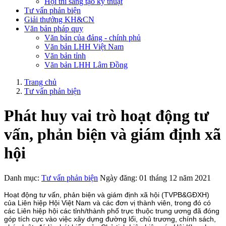
Hội thi sáng tạo kỹ thuật
Tư vấn phản biện
Giải thưởng KH&CN
Văn bản pháp quy
Văn bản của đảng - chính phủ
Văn bản LHH Việt Nam
Văn bản tỉnh
Văn bản LHH Lâm Đồng
Trang chủ
Tư vấn phản biện
Phát huy vai trò hoạt động tư
vấn, phản biện và giám định xã
hội
Danh mục:
Tư vấn phản biện
Ngày đăng: 01 tháng 12 năm 2021
Hoạt động tư vấn, phản biện và giám định xã hội (TVPB&GĐXH)
của Liên hiệp Hội Việt Nam và các đơn vị thành viên, trong đó có
các Liên hiệp hội các tỉnh/thành phố trực thuộc trung ương đã đóng
góp tích cực vào việc xây dựng đường lối, chủ trương, chính sách,