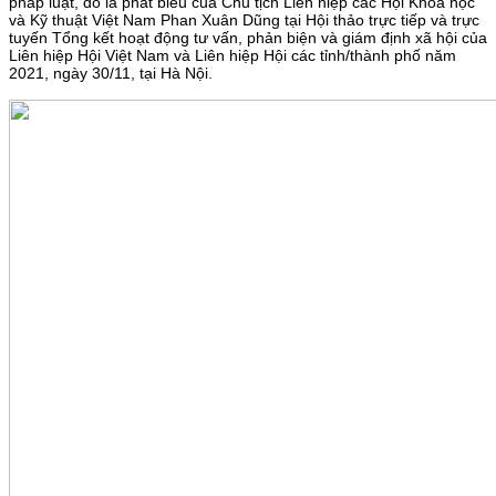
pháp luật, đó là phát biểu của Chủ tịch Liên hiệp các Hội Khoa học
và Kỹ thuật Việt Nam Phan Xuân Dũng tại Hội thảo trực tiếp và trực
tuyến Tổng kết hoạt động tư vấn, phản biện và giám định xã hội của
Liên hiệp Hội Việt Nam và Liên hiệp Hội các tỉnh/thành phố năm
2021, ngày 30/11, tại Hà Nội.