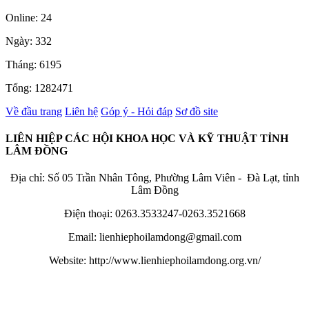
Online: 24
Ngày: 332
Tháng: 6195
Tổng: 1282471
Về đầu trang
Liên hệ
Góp ý - Hỏi đáp
Sơ đồ site
LIÊN HIỆP CÁC HỘI KHOA HỌC VÀ KỸ THUẬT TỈNH
LÂM ĐỒNG
Địa chỉ: Số 05 Trần Nhân Tông, Phường Lâm Viên - Đà Lạt, tỉnh
Lâm Đồng
Điện thoại: 0263.3533247-0263.3521668
Email: lienhiephoilamdong@gmail.com
Website: http://www.lienhiephoilamdong.org.vn/