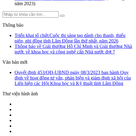
năm 2023)
Thông báo
Triển khai tổ chứcCuộc thi sáng tạo dành cho thanh, thiếu
niên, nhi đồng tỉnh Lâm Đồng lần thứ nhất, năm 2026
Thông báo về Giải thưởng Hồ Chí Minh và Giải thưởng Nhà
nước về khoa học và công nghệ cấp Nhà nước đợt 7
Văn bản mới
Quyết định 453/QĐ-UBND ngày 08/3/2023 ban hành Quy
định về hoạt động tư vấn, phản biện và giám định xã hội của
Liên hiệp các Hội Khoa học và Kỹ thuật tỉnh Lâm Đồng
Thư viện hình ảnh