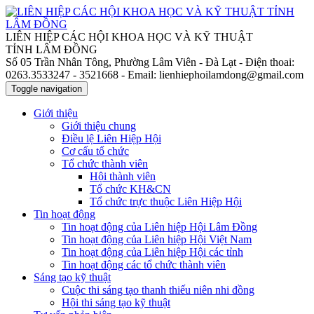
LIÊN HIỆP CÁC HỘI KHOA HỌC VÀ KỸ THUẬT
TỈNH LÂM ĐỒNG
Số 05 Trần Nhân Tông, Phường Lâm Viên - Đà Lạt
- Điện thoai:
0263.3533247 - 3521668
- Email: lienhiephoilamdong@gmail.com
Toggle navigation
Giới thiệu
Giới thiệu chung
Điều lệ Liên Hiệp Hội
Cơ cấu tổ chức
Tổ chức thành viên
Hội thành viên
Tổ chức KH&CN
Tổ chức trực thuộc Liên Hiệp Hội
Tin hoạt động
Tin hoạt động của Liên hiệp Hội Lâm Đồng
Tin hoạt động của Liên hiệp Hội Việt Nam
Tin hoạt động của Liên hiệp Hội các tỉnh
Tin hoạt động các tổ chức thành viên
Sáng tạo kỹ thuật
Cuộc thi sáng tạo thanh thiếu niên nhi đồng
Hội thi sáng tạo kỹ thuật