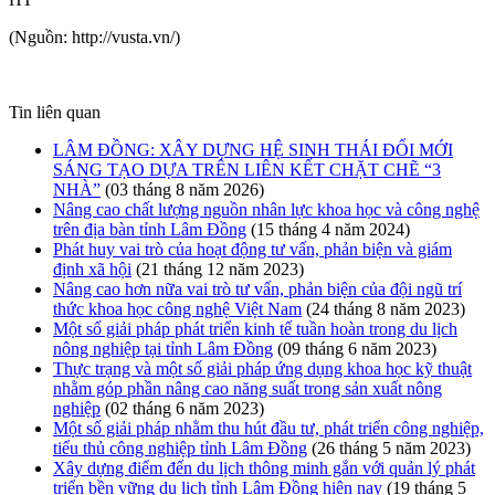
(Nguồn:
http://vusta.vn/)
Tin liên quan
LÂM ĐỒNG: XÂY DỰNG HỆ SINH THÁI ĐỔI MỚI
SÁNG TẠO DỰA TRÊN LIÊN KẾT CHẶT CHẼ “3
NHÀ”
(03 tháng 8 năm 2026)
Nâng cao chất lượng nguồn nhân lực khoa học và công nghệ
trên địa bàn tỉnh Lâm Đồng
(15 tháng 4 năm 2024)
Phát huy vai trò của hoạt động tư vấn, phản biện và giám
định xã hội
(21 tháng 12 năm 2023)
Nâng cao hơn nữa vai trò tư vấn, phản biện của đội ngũ trí
thức khoa học công nghệ Việt Nam
(24 tháng 8 năm 2023)
Một số giải pháp phát triển kinh tế tuần hoàn trong du lịch
nông nghiệp tại tỉnh Lâm Đồng
(09 tháng 6 năm 2023)
Thực trạng và một số giải pháp ứng dụng khoa học kỹ thuật
nhằm góp phần nâng cao năng suất trong sản xuất nông
nghiệp
(02 tháng 6 năm 2023)
Một số giải pháp nhằm thu hút đầu tư, phát triển công nghiệp,
tiểu thủ công nghiệp tỉnh Lâm Đồng
(26 tháng 5 năm 2023)
Xây dựng điểm đến du lịch thông minh gắn với quản lý phát
triển bền vững du lịch tỉnh Lâm Đồng hiện nay
(19 tháng 5