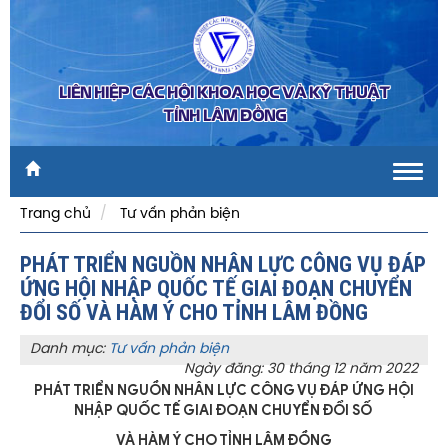
LIÊN HIỆP CÁC HỘI KHOA HỌC VÀ KỸ THUẬT
TỈNH LÂM ĐỒNG
Toggl
navig
Trang chủ
Tư vấn phản biện
PHÁT TRIỂN NGUỒN NHÂN LỰC CÔNG VỤ ĐÁP
ỨNG HỘI NHẬP QUỐC TẾ GIAI ĐOẠN CHUYỂN
ĐỔI SỐ VÀ HÀM Ý CHO TỈNH LÂM ĐỒNG
Danh mục:
Tư vấn phản biện
Ngày đăng: 30 tháng 12 năm 2022
PHÁT TRIỂN NGUỒN NHÂN LỰC CÔNG VỤ ĐÁP ỨNG
HỘI
NHẬP QUỐC TẾ GIAI ĐOẠN CHUYỂN ĐỔI SỐ
VÀ HÀM Ý CHO TỈNH LÂM ĐỒNG