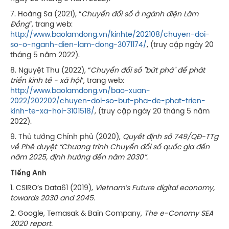
7. Hoàng Sa (2021), “
Chuyển đổi số ở ngành điện Lâm
Đồng
”, trang web:
http://www.baolamdong.vn/kinhte/202108/chuyen-doi-
so-o-nganh-dien-lam-dong-3071174/
, (truy cập ngày 20
tháng 5 năm 2022).
8. Nguyệt Thu (2022), “
Chuyển đổi số ''bứt phá'' để phát
triển kinh tế - xã hội
”, trang web:
http://www.baolamdong.vn/bao-xuan-
2022/202202/chuyen-doi-so-but-pha-de-phat-trien-
kinh-te-xa-hoi-3101518/
, (truy cập ngày 20 tháng 5 năm
2022).
9. Thủ tướng Chính phủ (2020),
Quyết định số 749/QĐ-TTg
về Phê duyệt “Chương trình Chuyển đổi số quốc gia đến
năm 2025, định hướng đến năm 2030”.
Tiếng Anh
1. CSIRO’s Data61 (2019),
Vietnam’s Future digital economy,
towards 2030 and 2045
.
2. Google, Temasak & Bain Company,
The e-Conomy SEA
2020 report
.