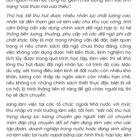
đối nguồn nhân lực công vụ, giảm chất lượng, lâm vào tình
.
trạng “vừa thừa mà vừa thiếu”
Thứ hai, Để thu hút được nhiều nhân lực chất lượng cao,
nhân tài đến tham gia và làm việc cho khu vực công, tỉnh
Lâm Đồng cần xây dựng chính sách đãi ngộ hợp lý, từ hệ
thống tiền lương, thưởng, phụ cấp và các đãi ngộ phi vật
chất khác
. Đây là một trong những vấn đề đặc biệt quan
trọng vì nếu chính sách đãi ngộ chưa thỏa đáng, công
việc không vận dụng được hết kiến thức, kinh nghiệm họ
tích lũy được trong quá trình học tập, làm việc thì sẽ khó
lòng thu hút được đội ngũ nhân lực có trình độ cao. Mặc
dù vậy, xét trong điều kiện kinh tế đất nước còn nhiều khó
khăn, lương còn thấp do ngân sách còn nhiều hạn chế,
nếu không có những chính sách thiết thực đặc biệt là về
cơ hội, lộ trình thăng tiến rõ ràng để giữ chân người tài, thì
họ sẽ dịch chuyển
sang làm việc tại các tổ chức ngoài Nhà nước với mức
thu nhập và môi trường làm việc tốt hơn. “
Kết nối, thu hút,
trọng dụng lực lượng chuyên gia người Việt có chuyên
môn đáp ứng chuyển đổi số hiện đang làm việc cho các
tập đoàn, doanh nghiệp trong nước hoặc đang sinh sống
và làm việc tại nước ngoài bằng các hình thức hợp tác, liên