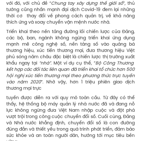
với đó, với chủ đề “
Chung tay xây dựng thế giới số
”, thủ
tướng cũng nhấn mạnh đại dịch Covid-19 đem lại những
thời cơ thay đổi về phong cách quản trị, về khả năng
thích ứng và xoay chuyển vận mệnh nước nhà.
Triển khai theo nền tảng đường lối chiến lược của Đảng,
các bộ, ban, ngành không ngừng triển khai ứng dụng
mạnh mẽ công nghệ số, nền tảng số vào quảng bá
thương hiệu, xúc tiến thương mại, đưa thương hiệu Việt
phủ sóng năm châu đặc biệt là chiến lược thị trường xuất
khẩu ngay tại
“nhà”
. Một ví dụ cụ thể, “
Bộ Công Thương
kết hợp các đối tác liên quan đã triển khai tổ chức hơn 500
hội nghị xúc tiến thương mại theo phương thức trực tuyến
vào năm 2020
”. Nhờ vậy, hơn 1 triệu phiên giao dịch
thương mại trực
tuyến được diễn ra với quy mô toàn cầu. Từ đây có thể
thấy, hệ thống bộ máy quản lý nhà nước đã và đang nỗ
lực không ngừng đưa Việt Nam nhập cuộc và đột phá
vượt trội trong công cuộc chuyển đổi số. Cuối cùng, Đảng
và Nhà nước khẳng định, chuyển đổi số là con đường
đúng đắn và thiết yếu trong quá trình phát triển, đảm bảo
sức khỏe và an toàn người dân, hướng tới mục tiêu bền