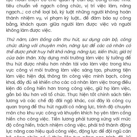
tục hoàn thiện cơ chế quản lý cán bộ, công chức như:
tiêu chuẩn về ngạch công chức, vị trí việc làm, nâng
ngạch…; cơ chế loại bỏ, kỷ luật những người không hoàn
thành nhiệm vụ, vi phạm kỷ luật… để đảm bảo sự công
bằng, khách quan giữa người làm được việc và người
không làm được việc.
Thứ năm, Lâm Đồng
cần thu hút, sư dụng cán bộ, công
chức đúng với chuyên môn, năng lực để các cá nhân có
thể được phát huy hết khả năng, năng lực, kiến thức, giá trị
của bản thân.
Xây dựng môi trường làm việc lý tưởng để
thu hút được nhiều hơn nhân tài vào làm việc trong khu
vực công vì môi trường làm việc sáng tạo, phương tiện
làm việc hiện đại, thông tin công việc minh bạch, công
khai, đầy đủ sẽ khiến cho các cá nhân làm việc trong điều
kiện đó cống hiến hơn trong công việc, giữ họ làm việc,
gắn bó lâu hơn với tổ chức. Thực hiện tốt chính sách tiền
lương và các chế độ đãi ngộ khác, coi đây là công cụ
quan trọng để thu hút người có năng lực, trình độ chuyên
môn cho khu vực công và khuyến khích họ yên tâm cống
hiến cho công việc. Tiền lương phải tương xứng với mức
độ cống hiến, trách nhiệm công việc, phải trở thành động
lực nâng cao hiệu quả công việc, động lực để đội ngũ cán