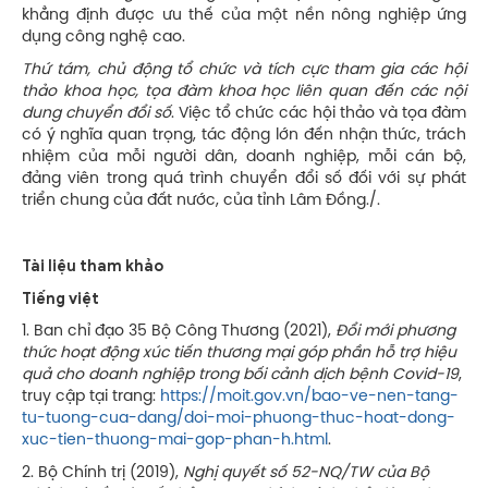
khẳng định được ưu thế của một nền nông nghiệp ứng
dụng công nghệ cao.
Thứ tám, chủ động tổ chức và tích cực tham gia các hội
thảo khoa học, tọa đàm khoa học liên quan đến các nội
dung chuyển đổi số
. Việc tổ chức các hội thảo và tọa đàm
có ý nghĩa quan trọng, tác động lớn đến nhận thức, trách
nhiệm của mỗi người dân, doanh nghiệp, mỗi cán bộ,
đảng viên trong quá trình chuyển đổi số đối với sự phát
triển chung của đất nước, của tỉnh Lâm Đồng./.
Tài liệu tham khảo
Tiếng việt
1. Ban chỉ đạo 35 Bộ Công Thương (2021),
Đổi mới phương
thức hoạt động xúc tiến thương mại góp phần hỗ trợ hiệu
quả cho doanh nghiệp trong bối cảnh dịch bệnh Covid-19
,
truy cập tại trang:
https://moit.gov.vn/bao-ve-nen-tang-
tu-tuong-cua-dang/doi-moi-phuong-thuc-hoat-dong-
xuc-tien-thuong-mai-gop-phan-h.html
.
2. Bộ Chính trị (2019),
Nghị quyết số 52-NQ/TW của Bộ