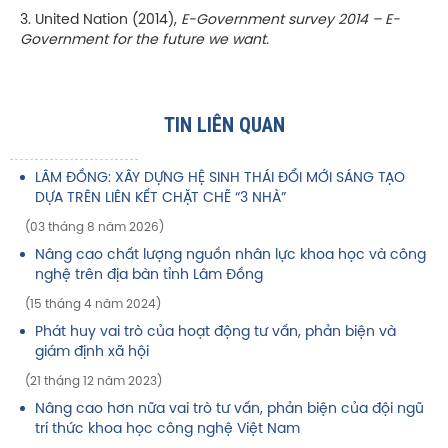
3. United Nation (2014),
E-Government survey 2014 – E-
Government for the future we want
.
TIN LIÊN QUAN
LÂM ĐỒNG: XÂY DỰNG HỆ SINH THÁI ĐỔI MỚI SÁNG TẠO
DỰA TRÊN LIÊN KẾT CHẶT CHẼ “3 NHÀ”
(03 tháng 8 năm 2026)
Nâng cao chất lượng nguồn nhân lực khoa học và công
nghệ trên địa bàn tỉnh Lâm Đồng
(15 tháng 4 năm 2024)
Phát huy vai trò của hoạt động tư vấn, phản biện và
giám định xã hội
(21 tháng 12 năm 2023)
Nâng cao hơn nữa vai trò tư vấn, phản biện của đội ngũ
trí thức khoa học công nghệ Việt Nam