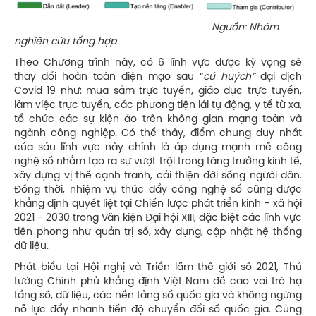
Nguồn: Nhóm
nghiên cứu tổng hợp
Theo Chương trình này, có 6 lĩnh vực được kỳ vọng sẽ
thay đổi hoàn toàn diện mạo sau “
cú huých”
đại dịch
Covid 19 như: mua sắm trực tuyến, giáo dục trực tuyến,
làm việc trực tuyến, các phương tiện lái tự động, y tế từ xa,
tổ chức các sự kiện ảo trên không gian mạng toàn và
ngành công nghiệp. Có thể thấy, điểm chung duy nhất
của sáu lĩnh vực này chính là áp dụng mạnh mẽ công
nghệ số nhằm tạo ra sự vượt trội trong tăng trưởng kinh tế,
xây dựng vị thế cạnh tranh, cải thiện đời sống người dân.
Đồng thời, nhiệm vụ thúc đẩy công nghệ số cũng được
khẳng định quyết liệt tại Chiến lược phát triển kinh - xã hội
2021 - 2030 trong Văn kiện Đại hội XIII, đặc biệt các lĩnh vực
tiên phong như quản trị số, xây dựng, cập nhật hệ thống
dữ liệu.
Phát biểu tại Hội nghị và Triển lãm thế giới số 2021, Thủ
tướng Chính phủ khẳng định Việt Nam đề cao vai trò hạ
tầng số, dữ liệu, các nền tảng số quốc gia và không ngừng
nỗ lực đẩy nhanh tiến độ chuyển đổi số quốc gia. Cùng