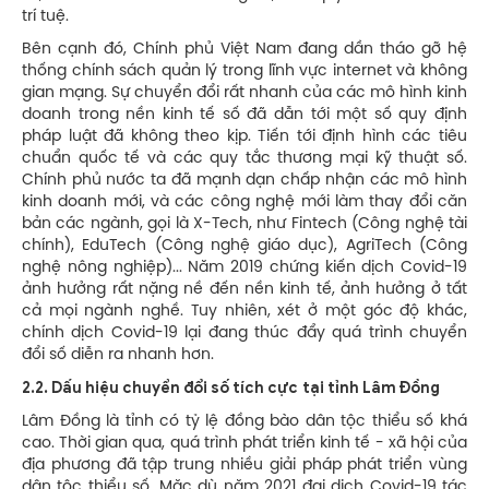
trí tuệ.
Bên cạnh đó, Chính phủ Việt Nam đang dần tháo gỡ hệ
thống chính sách quản lý trong lĩnh vực internet và không
gian mạng. Sự chuyển đổi rất nhanh của các mô hình kinh
doanh trong nền kinh tế số đã dẫn tới một số quy định
pháp luật đã không theo kịp. Tiến tới định hình các tiêu
chuẩn quốc tế và các quy tắc thương mại kỹ thuật số.
Chính phủ nước ta đã mạnh dạn chấp nhận các mô hình
kinh doanh mới, và các công nghệ mới làm thay đổi căn
bản các ngành, gọi là X-Tech, như Fintech (Công nghệ tài
chính), EduTech (Công nghệ giáo dục), AgriTech (Công
nghệ nông nghiệp)... Năm 2019 chứng kiến dịch Covid-19
ảnh hưởng rất nặng nề đến nền kinh tế, ảnh hưởng ở tất
cả mọi ngành nghề. Tuy nhiên, xét ở một góc độ khác,
chính dịch Covid-19 lại đang thúc đẩy quá trình chuyển
đổi số diễn ra nhanh hơn.
2.2. Dấu hiệu chuyển đổi số tích cực
tại tỉnh Lâm Đồng
Lâm Đồng là tỉnh có tỷ lệ đồng bào dân tộc thiểu số khá
cao. Thời gian qua, quá trình phát triển kinh tế - xã hội của
địa phương đã tập trung nhiều giải pháp phát triển vùng
dân tộc thiểu số. Mặc dù năm 2021 đại dịch Covid-19 tác