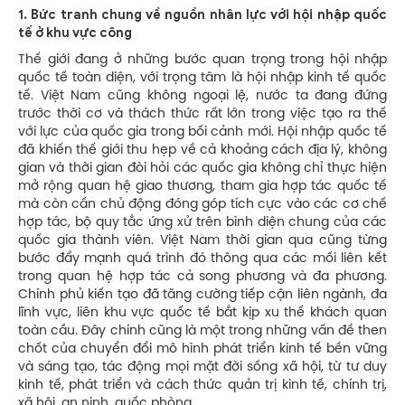
1.
Bức tranh chung về nguồn nhân lực với hội nhập quốc
tế ở khu vực công
Thế giới đang ở những bước quan trọng trong hội nhập
quốc tế toàn diện, với trọng tâm là hội nhập kinh tế quốc
tế. Việt Nam cũng không ngoại lệ, nước ta đang đứng
trước thời cơ và thách thức rất lớn trong việc tạo ra thế
với lực của quốc gia trong bối cảnh mới. Hội nhập quốc tế
đã khiến thế giới thu hẹp về cả khoảng cách địa lý, không
gian và thời gian đòi hỏi các quốc gia không chỉ thực hiện
mở rộng quan hệ giao thương, tham gia hợp tác quốc tế
mà còn cần chủ động đóng góp tích cực vào các cơ chế
hợp tác, bộ quy tắc ứng xử trên bình diện chung của các
quốc gia thành viên. Việt Nam thời gian qua cũng từng
bước đẩy mạnh quá trình đó thông qua các mối liên kết
trong quan hệ hợp tác cả song phương và đa phương.
Chính phủ kiến tạo đã tăng cường tiếp cận liên ngành, đa
lĩnh vực, liên khu vực quốc tế bắt kịp xu thế khách quan
toàn cầu. Đây chính cũng là một trong những vấn đề then
chốt của chuyển đổi mô hình phát triển kinh tế bền vững
và sáng tạo, tác động mọi mặt đời sống xã hội, từ tư duy
kinh tế, phát triển và cách thức quản trị kinh tế, chính trị,
xã hội, an ninh, quốc phòng…