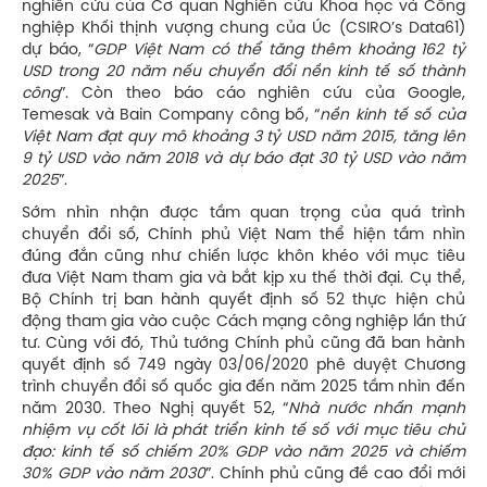
nghiên cứu của Cơ quan Nghiên cứu Khoa học và Công
nghiệp Khối thịnh vượng chung của Úc (CSIRO’s Data61)
dự báo, “
GDP Việt Nam có thể tăng thêm khoảng 162 tỷ
USD trong 20 năm nếu chuyển đổi nền kinh tế số thành
công
”. Còn theo báo cáo nghiên cứu của Google,
Temesak và Bain Company công bố, “
nền kinh tế số của
Việt Nam đạt quy mô khoảng 3 tỷ USD năm 2015, tăng lên
9 tỷ USD vào năm 2018 và dự báo đạt 30 tỷ USD vào năm
2025
”.
Sớm nhìn nhận được tầm quan trọng của quá trình
chuyển đổi số, Chính phủ Việt Nam thể hiện tầm nhìn
đúng đắn cũng như chiến lược khôn khéo với mục tiêu
đưa Việt Nam tham gia và bắt kịp xu thế thời đại. Cụ thể,
Bộ Chính trị ban hành quyết định số 52 thực hiện chủ
động tham gia vào cuộc Cách mạng công nghiệp lần thứ
tư. Cùng với đó, Thủ tướng Chính phủ cũng đã ban hành
quyết định số 749 ngày 03/06/2020 phê duyệt Chương
trình chuyển đổi số quốc gia đến năm 2025 tầm nhìn đến
năm 2030. Theo Nghị quyết 52, “
Nhà nước nhấn mạnh
nhiệm vụ cốt lõi là phát triển kinh tế số với mục tiêu chủ
đạo: kinh tế số chiếm 20% GDP vào năm 2025 và chiếm
30% GDP vào năm 2030
”. Chính phủ cũng đề cao đổi mới