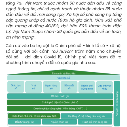
tăng 7%, Việt Nam thuộc nhóm 50 nước dẫn đầu về công
nghệ thông tin, chỉ số cạnh tranh và thuộc nhóm 35 nước
dẫn đầu về đổi mới sáng tạo; Xã hội số phủ sóng hạ tầng
cáp quang khắp cả nước (80% hộ gia đình, 100% xã), phổ
cập mạng di động 4G/5G, đạt trên 50% thanh toán điện
tử, Việt Nam thuộc nhóm 30 quốc gia dẫn đầu về an toàn,
an ninh mạng
”.
Căn cứ vào ba trụ cột là Chính phủ số - kinh tế số - xã hội
số cùng với bối cảnh
“cú huých”
trăm năm cho chuyển
đổi số - đại dịch Covid-19, Chính phủ Việt Nam đề ra
chương trình chuyển đổi số quốc gia như sau: