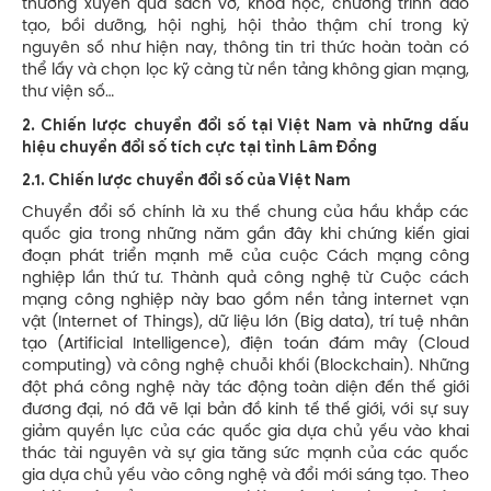
thường xuyên qua sách vở, khóa học, chương trình đào
tạo, bồi dưỡng, hội nghị, hội thảo thậm chí trong kỷ
nguyên số như hiện nay, thông tin tri thức hoàn toàn có
thể lấy và chọn lọc kỹ càng từ nền tảng không gian mạng,
thư viện số…
2.
Chiến lược chuyển đổi số tại Việt Nam và những dấu
hiệu chuyển đổi số tích cực tại tỉnh Lâm Đồng
2.1. Chiến lược chuyển đổi số của Việt Nam
Chuyển đổi số chính là xu thế chung của hầu khắp các
quốc gia trong những năm gần đây khi chứng kiến giai
đoạn phát triển mạnh mẽ của cuộc Cách mạng công
nghiệp lần thứ tư. Thành quả công nghệ từ Cuộc cách
mạng công nghiệp này bao gồm nền tảng internet vạn
vật (Internet of Things), dữ liệu lớn (Big data), trí tuệ nhân
tạo (Artificial Intelligence), điện toán đám mây (Cloud
computing) và công nghệ chuỗi khối (Blockchain). Những
đột phá công nghệ này tác động toàn diện đến thế giới
đương đại, nó đã vẽ lại bản đồ kinh tế thế giới, với sự suy
giảm quyền lực của các quốc gia dựa chủ yếu vào khai
thác tài nguyên và sự gia tăng sức mạnh của các quốc
gia dựa chủ yếu vào công nghệ và đổi mới sáng tạo. Theo