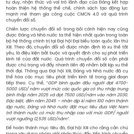
tư duy, nhận thức và vai trò lãnh đạo của Đảng kết hợp
hoàn thiện hệ thống thể chế, chính sách tạo động lực
mạnh mẽ tham gia công cuộc CMCN 4.0 và quá trình
chuyển đổi số.
Chiến lược chuyển đổi số trong bối cảnh hiện nay cũng
được Đảng và Nhà nước ta thể hiện nhất quán trong toàn
bộ hệ thống chính trị tại Đại hội Đại biểu toàn quốc lần thứ
XIII. Theo đó, chuyển đổi số được nhận định là xu thế tất
yếu, là điệu kiện bắt buộc và quyết định cho sự phát triển
kinh tế của đất nước. Quá trình chuyển đổi số cần phải
được chú trọng và đẩy nhanh tiến độ nhằm bắt kịp xu thế
thời đại. Thông qua Đại hội XIII, Đảng và Nhà nước đã cụ
thể hóa các mục tiêu phát triển kinh tế trong giai đoạn
tiếp theo. Cụ thể, “
GDP bình quân đầu người đạt 4700-
5000 USD/ năm vượt mức các quốc gia có thu nhập trung
bình thấp năm 2025 và đạt 7500 USD/năm vào năm 2030.
Đặc biệt, đến năm 2045 – nhân dịp kỉ niệm 100 năm thành
lập nước, Đảng và Nhà nước đặt mục tiêu đưa Việt Nam
trở thành nước có mức thu nhập cao với mức GDP/ người
vượt ngưỡng 12,535 USD/năm”.
Để hoàn thành mục tiêu đó, Đại hội XIII cho rằng cần chú