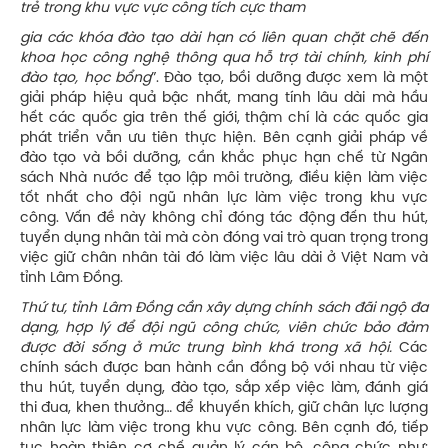
trẻ trong khu vực vực công tích cực tham
gia các khóa đào tạo dài hạn có liên quan chặt chẽ đến
khoa học công nghệ thông qua hỗ trợ tài chính, kinh phí
đào tạo, học bổng
”. Đào tạo, bồi dưỡng được xem là một
giải pháp hiệu quả bậc nhất, mang tính lâu dài mà hầu
hết các quốc gia trên thế giới, thậm chí là các quốc gia
phát triển vẫn ưu tiên thực hiện. Bên cạnh giải pháp về
đào tạo và bồi dưỡng, cần khắc phục hạn chế từ Ngân
sách Nhà nước để tạo lập môi trường, điều kiện làm việc
tốt nhất cho đội ngũ nhân lực làm việc trong khu vực
công. Vấn đề này không chỉ đóng tác động đến thu hút,
tuyển dụng nhân tài mà còn đóng vai trò quan trọng trong
việc giữ chân nhân tài đó làm việc lâu dài ở Việt Nam và
tỉnh Lâm Đồng.
Thứ tư,
tỉnh Lâm Đồng cần xây dựng chính sách đãi ngộ đa
dạng, hợp lý để đội ngũ công chức, viên chức bảo đảm
được đời sống ở mức trung bình khá trong xã hội.
Các
chính sách được ban hành cần đồng bộ với nhau từ việc
thu hút, tuyển dụng, đào tạo, sắp xếp việc làm, đánh giá
thi đua, khen thưởng… để khuyến khích, giữ chân lực lượng
nhân lực làm việc trong khu vực công. Bên cạnh đó, tiếp