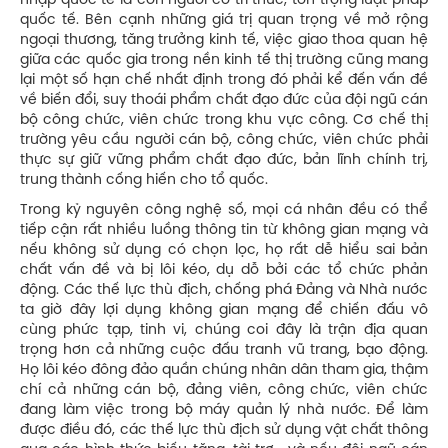
nhập quốc tế là con người có tri thức, tôn trọng luật pháp
quốc tế. Bên cạnh những giá trị quan trọng về mở rộng
ngoại thương, tăng trưởng kinh tế, việc giao thoa quan hệ
giữa các quốc gia trong nền kinh tế thị trường cũng mang
lại một số hạn chế nhất định trong đó phải kể đến vấn đề
về biến đổi, suy thoái phẩm chất đạo đức của đội ngũ cán
bộ công chức, viên chức trong khu vực công. Cơ chế thị
trường yêu cầu người cán bộ, công chức, viên chức phải
thực sự giữ vững phẩm chất đạo đức, bản lĩnh chính trị,
trung thành cống hiến cho tổ quốc.
Trong kỷ nguyên công nghệ số, mọi cá nhân đều có thể
tiếp cận rất nhiều luồng thông tin từ không gian mạng và
nếu không sử dụng có chọn lọc, họ rất dễ hiểu sai bản
chất vấn đề và bị lôi kéo, dụ dỗ bởi các tổ chức phản
động. Các thế lực thù địch, chống phá Đảng và Nhà nước
ta giờ đây lợi dụng không gian mạng để chiến đấu vô
cùng phức tạp, tinh vi, chúng coi đây là trận địa quan
trọng hơn cả những cuộc đấu tranh vũ trang, bạo động.
Họ lôi kéo đông đảo quần chúng nhân dân tham gia, thậm
chí cả những cán bộ, đảng viên, công chức, viên chức
đang làm việc trong bộ máy quản lý nhà nước. Để làm
được điều đó, các thế lực thù địch sử dụng vật chất thông