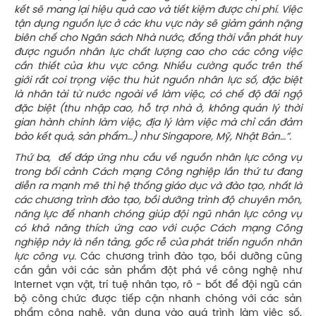
kết sẽ mang lại hiệu quả cao và tiết kiệm được chi phí. Việc
tận dụng nguồn lực ở các khu vực này sẽ giảm gánh nặng
biên chế cho Ngân sách Nhà nước, đồng thời vẫn phát huy
được nguồn nhân lực chất lượng cao cho các công việc
cần thiết của khu vực công. Nhiều cường quốc trên thế
giới rất coi trọng việc thu hút nguồn nhân lực số, đặc biệt
là nhân tài từ nước ngoài về làm việc, có chế độ đãi ngộ
đặc biệt (thu nhập cao, hỗ trợ nhà ở, không quản lý thời
gian hành chính làm việc, địa lý làm việc mà chỉ cần đảm
bảo kết quả, sản phẩm…) như Singapore, Mỹ, Nhật Bản…”
.
Thứ ba, để đáp ứng nhu cầu về nguồn nhân lực công vụ
trong bối cảnh Cách mạng Công nghiệp lần thứ tư đang
diễn ra mạnh mẽ thì hệ thống giáo dục và đào tạo, nhất là
các chương trình đào tạo, bồi dưỡng trình độ chuyên môn,
năng lực để nhanh chóng giúp đội ngũ nhân lực công vụ
có khả năng thích ứng cao với cuộc Cách mạng Công
nghiệp này là nền tảng, gốc rễ của phát triển nguồn nhân
lực công vụ.
Các chương trình đào tạo, bồi dưỡng cũng
cần gắn với các sản phẩm đột phá về công nghệ như
Internet vạn vật, trí tuệ nhân tạo, rô - bốt để đội ngũ cán
bộ công chức được tiếp cận nhanh chóng với các sản
phẩm công nghệ, vận dụng vào quá trình làm việc số,