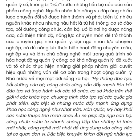
quản lý số, không bị
“sốc”
trước những tiến bộ của các sản
phẩm công nghệ. Nguồn nhân lực công vụ đáp ứng chiến
lược chuyển đổi số được hình thành và phát triển từ nhiều
nguồn khác nhau nhưng hầu hết là từ hệ thống, cơ sở đào
tạo, bồi dưỡng công chức, cán bộ. Đó là nơi họ được nâng
cao, cải thiện trình độ, năng lực chuyên môn để trở thành
các chuyên gia, nhà quản lý, đội ngũ nhân lực chuyên
nghiệp, có đủ năng lực thực hiện hoạt động chuyên môn,
nghiệp vụ và làm chủ công nghệ mới trong quá trình số
hóa hoạt động quản lý công; có khả năng quản lý, đề xuất
và tổ chức thực hiện những giải pháp nhằm giải quyết
hiệu quả những vấn đề cơ bản trong hoạt động quản lý
Nhà nước về mọi mặt đời sống xã hội.
“Hệ thống đào tạo,
bồi dưỡng cán bộ, công chức cũng cần đẩy mạnh liên kết
đào tạo và thực hành với các tổ chức, cơ sở khác trên thế
giới vì các khóa học, chương trình đào tạo tại các quốc gia
phát triển, đặc biệt là những nước đẩy mạnh ứng dụng
khoa học công nghệ như Nhật Bản, Hàn Quốc, Mỹ hay khối
các nước thuộc liên minh châu Âu sẽ giúp đội ngũ cán bộ,
công chức nước ta nhanh chóng tiếp thu những tri thức
mới nhất, công nghệ mới nhất để ứng dụng vào công việc
tại cơ quan đơn vị. Đặc biệt, khuyến khích đội ngũ nhân lực