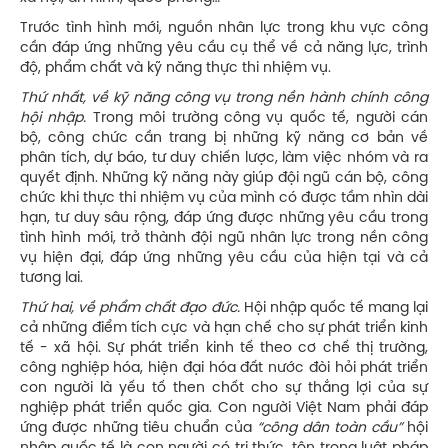
Trước tình hình mới, nguồn nhân lực trong khu vực công
cần đáp ứng những yêu cầu cụ thể về cả năng lực, trình
độ, phẩm chất và kỹ năng thực thi nhiệm vụ.
Thứ nhất, về kỹ năng công vụ trong nền hành chính công
hội nhập.
Trong môi trường công vụ quốc tế, người cán
bộ, công chức cần trang bị những kỹ năng cơ bản về
phân tích, dự báo, tư duy chiến lược, làm việc nhóm và ra
quyết định. Những kỹ năng này giúp đội ngũ cán bộ, công
chức khi thực thi nhiệm vụ của mình có được tầm nhìn dài
hạn, tư duy sâu rộng, đáp ứng được những yêu cầu trong
tình hình mới, trở thành đội ngũ nhân lực trong nền công
vụ hiện đại, đáp ứng những yêu cầu của hiện tại và cả
tương lai.
Thứ hai, về phẩm chất đạo đức.
Hội nhập quốc tế mang lại
cả những điểm tích cực và hạn chế cho sự phát triển kinh
tế - xã hội. Sự phát triển kinh tế theo cơ chế thị trường,
công nghiệp hóa, hiện đại hóa đất nước đòi hỏi phát triển
con người là yếu tố then chốt cho sự thắng lợi của sự
nghiệp phát triển quốc gia. Con người Việt Nam phải đáp
ứng được những tiêu chuẩn của
“công dân toàn cầu”
hội