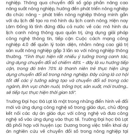
nghiệp. Thông qua chuyển đổi số góp phần nâng cao
năng suất nông nghiệp, hướng đến phát triển nông nghiệp
đa chức năng - phát triển nông nghiệp thông minh gắn
với du lịch để tạo ra mô hình du lịch canh nông. Hiện nay
Lâm Đồng là tỉnh đứng đầu cả nước về các mô hình du
lịch canh nông thông qua quản trị, ứng dụng giải pháp
công nghệ thông tin, tiếp cận Cuộc cách mạng công
nghiệp 4.0 để quản lý toàn diện, nhằm nâng cao giá trị
sản xuất nông nghiệp gấp 3 lần so với nông nghiệp thông
thường.
“Tỉnh thực hiện rất nhiều ý tưởng trong canh tác,
ứng dụng chuyển đổi số chiếm 48% - đây là xu hướng tiếp
cận, trong đó trên 70% là thanh niên trẻ thực hiện ứng
dụng chuyển đổi số trong nông nghiệp. Đây cũng là cơ hội
tốt để các ý tưởng sáng tạo và chuyển đổi số trong các
ngành, lĩnh vực chăn nuôi, trồng trọt, sản xuất, môi trường…
sẽ tiếp tục thực hiện thời gian tới”.
Trường Đại học Đà Lạt là một trong những điển hình về đổi
mới và ứng dụng công nghệ số trong giáo dục, chủ động
kết nối các dự án giáo dục với công nghệ và đưa công
nghệ số vào ứng dụng vào thực tế. Trường Đại học Đà Lạt
đã phối hợp với huyện Lạc Dương trong việc triển khai dự
án nghiên cứu về chuyển đổi số trong nông nghiệp tại