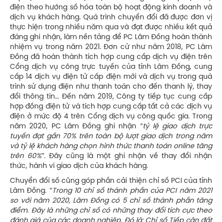
điện theo hướng số hóa toàn bộ hoạt động kinh doanh và
dịch vụ khách hàng. Quá trình chuyển đổi đã được đơn vị
thực hiện trong nhiều năm qua và đạt được nhiều kết quả
đáng ghi nhận, làm nền tảng để PC Lâm Đồng hoàn thành
nhiệm vụ trong năm 2021. Đơn cử như năm 2018, PC Lâm
Đồng đã hoàn thành tích hợp cung cấp dịch vụ điện trên
Cổng dịch vụ công trực tuyến của tỉnh Lâm Đồng, cung
cấp 14 dịch vụ điện tử cấp điện mới và dịch vụ trong quá
trình sử dụng điện như thanh toán cho đến thanh lý, thay
đổi thông tin… Đến năm 2019, Công ty tiếp tục cung cấp
hợp đồng điện tử và tích hợp cung cấp tất cả các dịch vụ
điện ở mức độ 4 trên Cổng dịch vụ công quốc gia. Trong
năm 2020, PC Lâm Đồng ghi nhận “
tỷ lệ giao dịch trực
tuyến đạt gần 70% trên toàn bộ lượt giao dịch trong năm
và tỷ lệ khách hàng chọn hình thức thanh toán online tăng
trên 60%
”. Đây cũng là một ghi nhận về thay đổi nhận
thức, hành vi giao dịch của khách hàng.
Chuyển đổi số cũng góp phần cải thiện chỉ số PCI của tỉnh
Lâm Đồng. “
Trong 10 chỉ số thành phần của PCI năm 2021
so với năm 2020, Lâm Đồng có 5 chỉ số thành phần tăng
điểm. Đây là những chỉ số có những thay đổi tích cực theo
đánh giá của các doanh nghiệp. Đó là: Chỉ số Tiếp cận đất