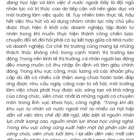
đang học tập và làm việc ở nước ngoài.
Đây là đội ngũ
nhân lực có tri thức cao do tiếp cận với nền giáo dục và
môi trường làm việc quốc tế. Tuy nhiên trên thực tế, hầu
hết việc thu hút và sử dụng nhóm nhân lực này chủ yếu
được thực hiện ở khối các doanh nghiệp, tập đoàn tư
nhân trong khi muốn thực hiện thành công chiến lược
chuyển đổi số đòi hỏi phải có sự kết hợp giữa cả Nhà nước
và doanh nghiệp. Cơ chế thị trường cũng mang lại những
thách thức không nhỏ trong cạnh tranh thị trường lao
động. Trong nền kinh tế thị trường, cá nhân người lao động
đều mong muốn có thu nhập ổn định và làm giàu chính
đáng. Trong khu vực công, mức lương và các khoản phụ
cấp dù đã có nhiều cải thiện song chưa hoàn toàn đáp
ứng được nhu cầu ngày càng cao từ xã hội; môi trường
làm việc chưa phát huy được sức sáng tạo và khả năng
của công chức, viên chức nhất là những người có chuyên
môn trong lĩnh vực khoa học, công nghệ.
“Trong khi đó,
khu vực tư nhân và nước ngoài mở ra nhiều cơ hội hấp
dẫn về việc làm, chế độ đãi ngộ, đặc biệt là nguồn nhân
lực chất lượng cao, nguồn nhân lực khoa học công nghệ.
Trong khu vực công cũng xuất hiện một bộ phận cán bộ
công chức, viên chức lười làm, ỉ lại dẫn đến việc mất cân