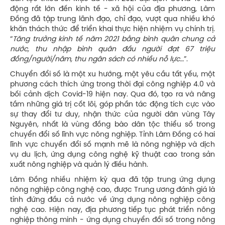
động rất lớn đến kinh tế - xã hội của địa phương, Lâm
Đồng đã tập trung lãnh đạo, chỉ đạo, vượt qua nhiều khó
khăn thách thức để triển khai thực hiện nhiệm vụ chính trị.
“
Tăng trưởng kinh tế năm 2021 bằng bình quân chung cả
nước, thu nhập bình quân đầu người đạt 67 triệu
đồng/người/năm, thu ngân sách có nhiều nỗ lực…
”.
Chuyển đổi số là một xu hướng, một yêu cầu tất yếu, một
phương cách thích ứng trong thời đại công nghiệp 4.0 và
bối cảnh dịch Covid-19 hiện nay. Qua đó, tạo ra và nâng
tầm những giá trị cốt lõi, góp phần tác động tích cực vào
sự thay đổi tư duy, nhận thức của người dân vùng Tây
Nguyên, nhất là vùng đồng bào dân tộc thiểu số trong
chuyển đổi số lĩnh vực nông nghiệp. Tỉnh Lâm Đồng có hai
lĩnh vực chuyển đổi số mạnh mẽ là nông nghiệp và dịch
vụ du lịch, ứng dụng công nghệ kỹ thuật cao trong sản
xuất nông nghiệp và quản lý điều hành.
Lâm Đồng nhiều nhiệm kỳ qua đã tập trung ứng dụng
nông nghiệp công nghệ cao, được Trung ương đánh giá là
tỉnh đứng đầu cả nước về ứng dụng nông nghiệp công
nghệ cao. Hiện nay, địa phương tiếp tục phát triển nông
nghiệp thông minh - ứng dụng chuyển đổi số trong nông