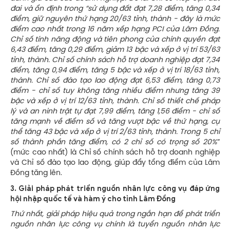
đai và ổn định trong “sử dụng đất đạt 7,28 điểm, tăng 0,34
điểm, giữ nguyên thứ hạng 20/63 tỉnh, thành - đây là mức
điểm cao nhất trong 16 năm xếp hạng PCI của Lâm Đồng.
Chỉ số tính năng động và tiên phong của chính quyền đạt
6,43 điểm, tăng 0,29 điểm, giảm 13 bậc và xếp ở vị trí 53/63
tỉnh, thành. Chỉ số chính sách hỗ trợ doanh nghiệp đạt 7,34
điểm, tăng 0,94 điểm, tăng 5 bậc và xếp ở vị trí 18/63 tỉnh,
thành. Chỉ số đào tạo lao động đạt 6,53 điểm, tăng 0,73
điểm - chỉ số tuy không tăng nhiều điểm nhưng tăng 39
bậc và xếp ở vị trí 12/63 tỉnh, thành. Chỉ số thiết chế pháp
lý và an ninh trật tự đạt 7,99 điểm,
tăng 1,56 điểm - chỉ số
tăng mạnh về điểm số và tăng vượt bậc về thứ hạng, cụ
thể tăng 43 bậc và xếp ở vị trí 2/63 tỉnh, thành. Trong 5 chỉ
số thành phần tăng điểm, có 2 chỉ số có trọng số 20%
”
(mức cao nhất) là Chỉ số chính sách hỗ trợ doanh nghiệp
và Chỉ số đào tạo lao động, giúp đẩy tổng điểm của Lâm
Đồng tăng lên.
3.
Giải pháp phát triển nguồn nhân lực công vụ đáp ứng
hội nhập quốc tế và hàm ý cho tỉnh Lâm Đồng
Thứ nhất, giải pháp hiệu quả trong ngắn hạn để phát triển
nguồn nhân lực công vụ chính là tuyển nguồn nhân lực