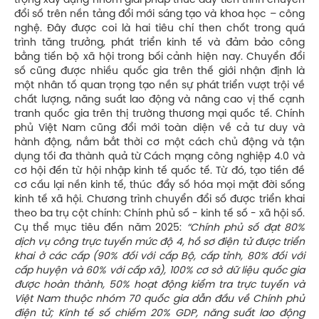
trọng xây dựng nhóm giải pháp thúc đẩy tiến trình chuyển
đổi số trên nền tảng đổi mới sáng tạo và khoa học – công
nghệ. Đây được coi là hai tiêu chí then chốt trong quá
trình tăng trưởng, phát triển kinh tế và đảm bảo công
bằng tiến bộ xã hội trong bối cảnh hiện nay. Chuyển đổi
số cũng được nhiều quốc gia trên thế giới nhận định là
một nhân tố quan trọng tạo nền sự phát triển vượt trội về
chất lượng, năng suất lao động và nâng cao vị thế cạnh
tranh quốc gia trên thị trường thương mại quốc tế. Chính
phủ Việt Nam cũng đổi mới toàn diện về cả tư duy và
hành động, nắm bắt thời cơ một cách chủ động và tận
dụng tối đa thành quả từ Cách mạng công nghiệp 4.0 và
cơ hội đến từ hội nhập kinh tế quốc tế. Từ đó, tạo tiền đề
cơ cấu lại nền kinh tế, thúc đẩy số hóa mọi mặt đời sống
kinh tế xã hội. Chương trình chuyển đổi số được triển khai
theo ba trụ cột chính: Chính phủ số - kinh tế số - xã hội số.
Cụ thể mục tiêu đến năm 2025:
“Chính phủ số đạt 80%
dịch vụ công trực tuyến mức độ 4, hồ sơ điện tử được triển
khai ở các cấp (90% đối với cấp Bộ, cấp tỉnh, 80% đối với
cấp huyện và 60% với cấp xã), 100% cơ sở dữ liệu quốc gia
được hoàn thành, 50% hoạt động kiểm tra trực tuyến và
Việt Nam thuộc nhóm 70 quốc gia dẫn đầu về Chính phủ
điện tử; Kinh tế số chiếm 20% GDP, năng suất lao động