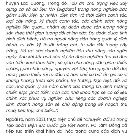
huyện Lạc Dương. Trong đó, “
dự án chú trọng việc xây
dựng cơ sở dữ liệu lớn (Bigdata) trong nông nghiệp bao
gồm: Điều kiện tự nhiên, diện tích và thời điểm canh tác,
loại cây trồng, kỹ thuật canh tác, các chính sách nông
nghiệp liên quan… nhằm dự đoán được sản lượng nông
sản theo thời gian tương đối chính xác; Dự đoán được tình
hình dịch bệnh; Hỗ trợ người nông dân trong quản lý dịch
bệnh, tư vấn kỹ
thuật trồng trọt, tư vấn đối tượng cây
trồng; Hỗ trợ các doanh nghiệp tiêu thụ nông sản ngắn
ngày. Sau khi kết quả của dự án được nghiệm thu và đưa
vào triển khai thực hiện, sẽ giúp cho nông dân giảm thiểu
sự lãng phí nhân công, nguyên vật liệu, tài nguyên đất đai,
nước; giảm thiểu rủi ro đầu tư, hạn chế sự bất ổn giá cả vì
khủng hoảng thừa sản phẩm, thị trường. Đặc biệt, đối với
các nhà quản lý sẽ nắm chính xác thông tin, định hướng
chiến lược phát triển; còn các nhà khoa học sẽ có số liệu
chính xác phục vụ nghiên cứu; riêng các doanh nghiệp
kinh doanh nông sản sẽ chủ động trong kế hoạch thu
.
mua, tiêu thụ, chế biến…”
Ngoài ra, năm 2021, thực hiện chủ đề “
Chuyển đổi số trong
Tập đoàn Điện lực Quốc gia Việt Nam
”, PC Lâm Đồng đã
tiếp tục triển khai hiện đại hóa trong cung cấp dịch vụ