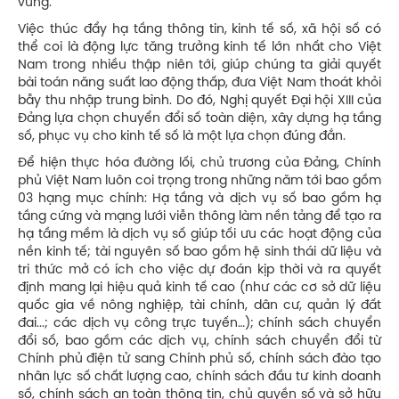
vững.
Việc thúc đẩy hạ tầng thông tin, kinh tế số, xã hội số có
thể coi là động lực tăng trưởng kinh tế lớn nhất cho Việt
Nam trong nhiều thập niên tới, giúp chúng ta giải quyết
bài toán năng suất lao động thấp, đưa Việt Nam thoát khỏi
bẫy thu nhập trung bình. Do đó, Nghị quyết Đại hội XIII của
Đảng lựa chọn chuyển đổi số toàn diện, xây dựng hạ tầng
số, phục vụ cho kinh tế số là một lựa chọn đúng đắn.
Để hiện thực hóa đường lối, chủ trương của Đảng, Chính
phủ Việt Nam luôn coi trọng trong những năm tới bao gồm
03 hạng mục chính: Hạ tầng và dịch vụ số bao gồm hạ
tầng cứng và mạng lưới viễn thông làm nền tảng để tạo ra
hạ tầng mềm là dịch vụ số giúp tối ưu các hoạt động của
nền kinh tế; tài nguyên số bao gồm hệ sinh thái dữ liệu và
tri thức mở có ích cho việc dự đoán kịp thời và ra quyết
định mang lại hiệu quả kinh tế cao (như các cơ sở dữ liệu
quốc gia về nông nghiệp, tài chính, dân cư, quản lý đất
đai...; các dịch vụ công trực tuyến…); chính sách chuyển
đổi số, bao gồm các dịch vụ, chính sách chuyển đổi từ
Chính phủ điện tử sang Chính phủ số, chính sách đào tạo
nhân lực số chất lượng cao, chính sách đầu tư kinh doanh
số, chính sách an toàn thông tin, chủ quyền số và sở hữu