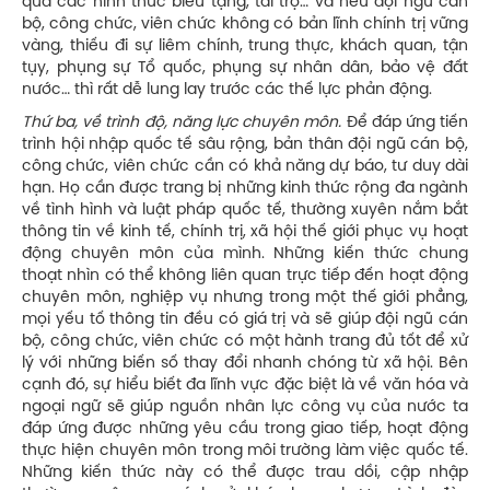
qua các hình thức biếu tặng, tài trợ… và nếu đội ngũ cán
bộ, công chức, viên chức không có bản lĩnh chính trị vững
vàng, thiếu đi sự liêm chính, trung thực, khách quan, tận
tụy, phụng sự Tổ quốc, phụng sự nhân dân, bảo vệ đất
nước… thì rất dễ lung lay trước các thế lực phản động.
Thứ ba, về trình độ, năng lực chuyên môn.
Để đáp ứng tiến
trình hội nhập quốc tế sâu rộng, bản thân đội ngũ cán bộ,
công chức, viên chức cần có khả năng dự báo, tư duy dài
hạn. Họ cần được trang bị những kinh thức rộng đa ngành
về tình hình và luật pháp quốc tế, thường xuyên nắm bắt
thông tin về kinh tế, chính trị, xã hội thế giới phục vụ hoạt
động chuyên môn của mình. Những kiến thức chung
thoạt nhìn có thể không liên quan trực tiếp đến hoạt động
chuyên môn, nghiệp vụ nhưng trong một thế giới phẳng,
mọi yếu tố thông tin đều có giá trị và sẽ giúp đội ngũ cán
bộ, công chức, viên chức có một hành trang đủ tốt để xử
lý với những biến số thay đổi nhanh chóng từ xã hội. Bên
cạnh đó, sự hiểu biết đa lĩnh vực đặc biệt là về văn hóa và
ngoại ngữ sẽ giúp nguồn nhân lực công vụ của nước ta
đáp ứng được những yêu cầu trong giao tiếp, hoạt động
thực hiện chuyên môn trong môi trường làm việc quốc tế.
Những kiến thức này có thể được trau dồi, cập nhập