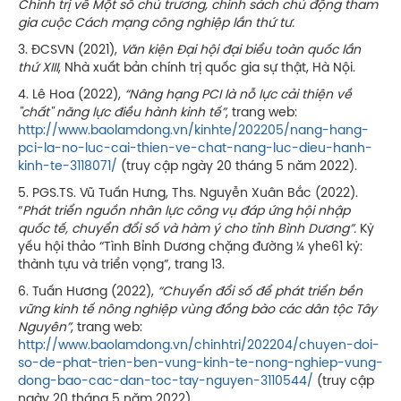
Chính trị về Một số chủ trương, chính sách chủ động tham
gia cuộc Cách mạng công nghiệp lần thứ tư
.
3. ĐCSVN (2021),
Văn kiện Đại hội đại biểu toàn quốc lần
thứ XIII
, Nhà xuất bản chính trị quốc gia sự thật, Hà Nội.
4. Lê Hoa (2022),
“
Nâng hạng PCI là nỗ lực cải thiện về
''chất'' năng lực điều hành kinh tế”
, trang web:
http://www.baolamdong.vn/kinhte/202205/nang-hang-
pci-la-no-luc-cai-thien-ve-chat-nang-luc-dieu-hanh-
kinh-te-3118071/
(truy cập ngày 20 tháng 5 năm 2022).
5. PGS.TS. Vũ Tuấn Hưng, Ths. Nguyễn Xuân Bắc (2022).
“
Phát triển nguồn nhân lực công vụ đáp ứng hội nhập
quốc tế, chuyển đổi số và hàm ý cho tỉnh Bình Dương”.
Kỷ
yếu hội thảo “Tình Bỉnh Dương chặng đường ¼ yhe61 kỷ:
thành tựu và triển vọng”, trang 13.
6. Tuấn Hương (2022),
“
Chuyển đổi số để phát triển bền
vững kinh tế nông nghiệp vùng đồng bào các dân tộc Tây
Nguyên”
, trang web:
http://www.baolamdong.vn/chinhtri/202204/chuyen-doi-
so-de-phat-trien-ben-vung-kinh-te-nong-nghiep-vung-
dong-bao-cac-dan-toc-tay-nguyen-3110544/
(truy cập
ngày 20 tháng 5 năm 2022).