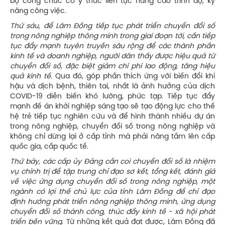
bộ công chức có ý thức liên tục nâng cao trình độ, kỹ
năng công việc.
Thứ sáu, để Lâm Đồng tiếp tục phát triển chuyển đổi số
trong nông nghiệp thông minh trong giai đoạn tới, cần tiếp
tục đẩy mạnh tuyên truyền sâu rộng để các thành phần
kinh tế và doanh nghiệp, người dân thấy được hiệu quả từ
chuyển đổi số, đặc biệt giảm chi phí lao động, tăng hiệu
quả kinh tế
. Qua đó, góp phần thích ứng với biến đổi khí
hậu và dịch bệnh, thiên tai, nhất là ảnh hưởng của dịch
COVID-19 diễn biến khó lường, phức tạp. Tiếp tục đẩy
mạnh đề án khởi nghiệp sáng tạo sẽ tạo động lực cho thế
hệ trẻ tiếp tục nghiên cứu và để hình thành nhiều dự án
trong nông nghiệp, chuyển đổi số trong nông nghiệp và
không chỉ dừng lại ở cấp tỉnh mà phải nâng tầm lên cấp
quốc gia, cấp quốc tế.
Thứ bảy, các cấp ủy
Đ
ảng cần coi chuyển đổi số là nhiệm
vụ chính trị để tập trung chỉ đạo sơ kết, tổng kết, đánh giá
về việc ứng dụng chuyển đổi số trong nông nghiệp, một
ngành có lợi thế chủ lực của tỉnh Lâm Đồng để chỉ đạo
định hướng phát triển nông nghiệp thông minh, ứng dụng
chuyển đổi số thành công, thúc đẩy kinh tế - xã hội phát
triển bền vững
. Từ những kết quả đạt được, Lâm Đồng đã