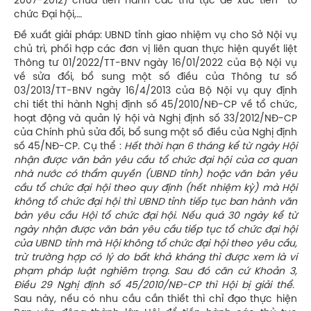
2007-2012) chưa tiến hành các thủ tục để xúc tiến tổ
chức Đại hội,…
Đề xuất giải pháp: UBND tỉnh giao nhiệm vụ cho Sở Nội vụ
chủ trì, phối hợp các đơn vị liên quan thực hiện quyết liệt
Thông tư 01/2022/TT-BNV ngày 16/01/2022 của Bộ Nội vụ
về sửa đổi, bổ sung một số điều của Thông tư số
03/2013/TT-BNV ngày 16/4/2013 của Bộ Nội vụ quy định
chi tiết thi hành Nghị định số 45/2010/NĐ-CP về tổ chức,
hoạt động và quản lý hội và Nghị định số 33/2012/NĐ-CP
của Chính phủ sửa đổi, bổ sung một số điều của Nghị định
số 45/NĐ-CP. Cụ thể :
Hết thời hạn 6 tháng kể từ ngày Hội
nhận được văn bản yêu cầu tổ chức đại hội của cơ quan
nhà nước có thẩm quyền (UBND tỉnh) hoặc văn bản yêu
cầu tổ chức đại hội theo quy định (hết nhiệm kỳ) mà Hội
không tổ chức đại hội thì UBND tỉnh tiếp tục ban hành văn
bản yêu cầu Hội tổ chức đại hội. Nếu quá 30 ngày kể từ
ngày nhận được văn bản yêu cầu tiếp tục tổ chức đại hội
của UBND tỉnh mà Hội không tổ chức đại hội theo yêu cầu,
trừ trường hợp có lý do bất khả kháng thì được xem là vi
phạm pháp luật nghiêm trọng. Sau đó căn cứ Khoản 3,
Điều 29 Nghị định số 45/2010/NĐ-CP thì Hội bị giải thể.
Sau này, nếu có nhu cầu cần thiết thì chỉ đạo thực hiện