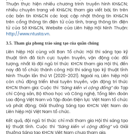
Thuận thực hiện nhiều chương trình truyền hình KH&CN;
nhiều chuyên trang về KH&CN; tham gia viết bài, tin trên
các bản tin KH&CN các loại; cập nhật thông tin KH&CN
trên cổng thông tin điện tử của tỉnh, trang thông tin điện
tử của Sở KH&CN, Website của Liên hiệp Hội Ninh Thuận:
http://www.ntusta.vn
.
3.5. Tham gia phong trào sáng tạo của quần chúng
Liên hiệp Hội cùng với Ban Tổ chức Hội thi sáng tạo kỹ
thuật tỉnh đã tích cực tuyên truyền, vận động các đối
tượng, nhất là đội ngũ trí thức KHCN tham gia Hội thi, đến
nay đã tổ chức thành công Hội thi sáng tạo kỹ thuật tỉnh
Ninh Thuận lần thứ VI (2020-2021). Ngoài ra, Liên hiệp Hội
còn chủ động triển khai tuyên truyền, vận động trí thức
KHCN tham gia: Cuộc thi
“Sáng kiến vì cộng đồng”
do Tạp
chí Cộng sản, Bộ Khoa học và Công nghệ, Tổng liên đoàn
Lao động Việt Nam và Tập đoàn Điện lực Việt Nam tổ chức
và phát động; Giải thưởng Sáng tạo KHCN Việt Nam do
Liên hiệp Hội Việt Nam tổ chức.
Kết quả, đội ngũ trí thức chỉ mới tham gia Hội thi sáng tạo
kỹ thuật tỉnh. Cuộc thi
“Sáng kiến vì cộng đồng”
và Giải
thưởng Sáng tạo KHCN Việt Nam chưa tham gia.