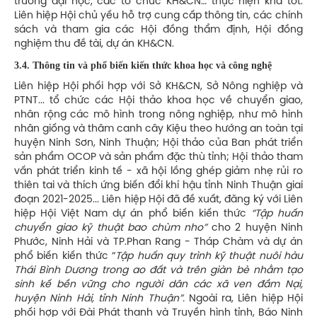
trường đại học, các tổ chức KH&CN… thực hiện khá tốt.
Liên hiệp Hội chủ yếu hỗ trợ cung cấp thông tin, các chính
sách và tham gia các Hội đồng thẩm định, Hội đồng
nghiệm thu đề tài, dự án KH&CN.
3.4. Thông tin và phổ biến kiến thức khoa học và công nghệ
Liên hiệp Hội phối hợp với Sở KH&CN, Sở Nông nghiệp và
PTNT... tổ chức các Hội thảo khoa học về chuyển giao,
nhân rộng các mô hình trong nông nghiệp, như mô hình
nhân giống và thâm canh cây Kiệu theo hướng an toàn tại
huyện Ninh Sơn, Ninh Thuận; Hội thảo của Ban phát triển
sản phẩm OCOP và sản phẩm đặc thù tỉnh; Hội thảo tham
vấn phát triển kinh tế - xã hội lồng ghép giảm nhẹ rủi ro
thiên tai và thích ứng biến đổi khí hậu tỉnh Ninh Thuận giai
đoạn 2021-2025... Liên hiệp Hội đã đề xuất, đăng ký với Liên
hiệp Hội Việt Nam dự án phổ biến kiến thức
“Tập huấn
chuyển giao kỹ thuật bao chùm nho”
cho 2 huyện Ninh
Phước, Ninh Hải và TP.Phan Rang - Tháp Chàm và dự án
phổ biến kiến thức “
Tập huấn quy trình kỹ thuật nuôi hàu
Thái Bình Dương trong ao đất và trên giàn bè nhằm tạo
sinh kế bền vững cho người dân các xã ven đầm Nại,
huyện Ninh Hải, tỉnh Ninh Thuận”.
Ngoài ra, Liên hiệp Hội
phối hợp với Đài Phát thanh và Truyền hình tỉnh, Báo Ninh