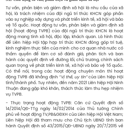
Tư vấn, phản biện và giám định xã hội là nhu cầu của xã
hội, là trách nhiệm của đội ngũ trí thức KHCN góp phần
vào sự nghiệp xây dựng và phát triển kinh tế, xã hội và bảo
vệ Tổ quốc. Hoạt động tư vấn, phản biện và giám định xã
hội (hoạt động TVPB) của đội ngũ trí thức KHCN là hoạt
động mang tính xã hội, độc lập, khách quan. Là hình thức
để Liên hiệp Hội tập hợp trí thức KHCN đóng góp trí tuệ,
kinh nghiệm thực tiễn của mình cho cơ quan nhà nước có
thầm quyền để làm cơ sở đánh giá, phân tích và ban
hành các quyết định về đường lối, chủ trương, chính sách
quan trọng về phát triển kinh tế, xã hội và bảo vệ Tổ quốc.
Có thể nói, trong các hoạt động chuyên môn thì hoạt
động TVPB đã khẳng định “
Vị thế, uy tín”
của Liên hiệp Hội
tỉnh/thành phố. Tuy nhiên, đến năm 2021 Liên hiệp Hội Ninh
Thuận đang gặp khó khăn, thách thức làm thu hẹp nhiệm
vụ TVPB.
- Thực trạng hoạt động TVPB: Căn cứ Quyết định số
14/2014/QĐ-TTg ngày 14/02/2014 của Thủ tướng Chính
phủ về hoạt động TV,PB&GĐXH của Liên hiệp Hội Việt Nam;
Liên hiệp Hội đã tham mưu cho Chủ tịch UBND tỉnh ban
hành Quyết định số 43/2015/QĐ-UBND ngày 20/7/2015 về