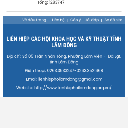
Tổng: 1283747
Về đầu trang
Liên hệ
Góp ý - Hỏi đáp
Sơ đồ site
LIÊN HIỆP CÁC HỘI KHOA HỌC VÀ KỸ THUẬT TỈNH
LÂM ĐỒNG
Địa chỉ: Số 05 Trần Nhân Tông, Phường Lâm Viên - Đà Lạt,
tỉnh Lâm Đồng
Điện thoại: 0263.3533247-0263.3521668
Email: lienhiephoilamdong@gmail.com
Website: http://www.lienhiephoilamdong.org.vn/