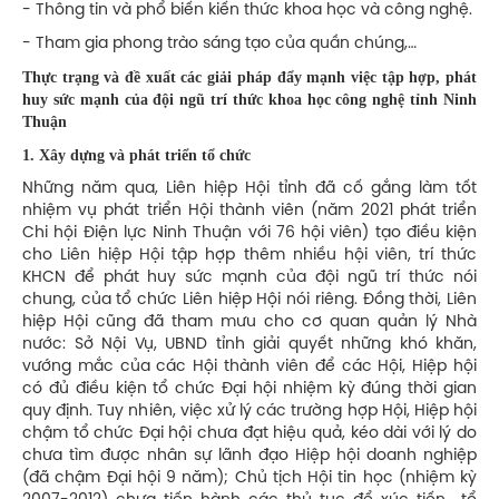
- Thông tin và phổ biến kiến thức khoa học và công nghệ.
- Tham gia phong trào sáng tạo của quần chúng,…
Thực trạng và đề xuất các giải pháp đẩy mạnh việc tập hợp, phát
huy sức mạnh của đội ngũ trí thức khoa học công nghệ tỉnh Ninh
Thuận
1. Xây dựng và phát triển tổ chức
Những năm qua, Liên hiệp Hội tỉnh đã cố gắng làm tốt
nhiệm vụ phát triển Hội thành viên (năm 2021 phát triển
Chi hội Điện lực Ninh Thuận với 76 hội viên) tạo điều kiện
cho Liên hiệp Hội tập hợp thêm nhiều hội viên, trí thức
KHCN để phát huy sức mạnh của đội ngũ trí thức nói
chung, của tổ chức Liên hiệp Hội nói riêng. Đồng thời, Liên
hiệp Hội cũng đã tham mưu cho cơ quan quản lý Nhà
nước: Sở Nội Vụ, UBND tỉnh giải quyết những khó khăn,
vướng mắc của các Hội thành viên để các Hội, Hiệp hội
có đủ điều kiện tổ chức Đại hội nhiệm kỳ đúng thời gian
quy định. Tuy nhiên, việc xử lý các trường hợp Hội, Hiệp hội
chậm tổ chức Đại hội chưa đạt hiệu quả, kéo dài với lý do
chưa tìm được nhân sự lãnh đạo Hiệp hội doanh nghiệp
(đã chậm Đại hội 9 năm); Chủ tịch Hội tin học (nhiệm kỳ