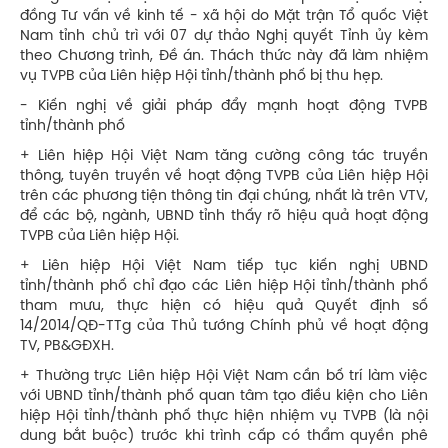
đồng Tư vấn về kinh tế - xã hội do Mặt trận Tổ quốc Việt
Nam tỉnh chủ trì với 07 dự thảo Nghị quyết Tỉnh ủy kèm
theo Chương trình, Đề án. Thách thức này đã làm nhiệm
vụ TVPB của Liên hiệp Hội tỉnh/thành phố bị thu hẹp.
- Kiến nghị về giải pháp đẩy mạnh hoạt động TVPB
tỉnh/thành phố
+ Liên hiệp Hội Việt Nam tăng cường công tác truyền
thông, tuyên truyền về hoạt động TVPB của Liên hiệp Hội
trên các phương tiện thông tin đại chúng, nhất là trên VTV,
để các bộ, ngành, UBND tỉnh thấy rõ hiệu quả hoạt động
TVPB của Liên hiệp Hội.
+ Liên hiệp Hội Việt Nam tiếp tục kiến nghị UBND
tỉnh/thành phố chỉ đạo các Liên hiệp Hội tỉnh/thành phố
tham mưu, thực hiện có hiệu quả Quyết định số
14/2014/QĐ-TTg của Thủ tướng Chính phủ về hoạt động
TV, PB&GĐXH.
+ Thường trực Liên hiệp Hội Việt Nam cần bố trí làm việc
với UBND tỉnh/thành phố quan tâm tạo điều kiện cho Liên
hiệp Hội tỉnh/thành phố thực hiện nhiệm vụ TVPB (là nội
dung bắt buộc) trước khi trình cấp có thẩm quyền phê