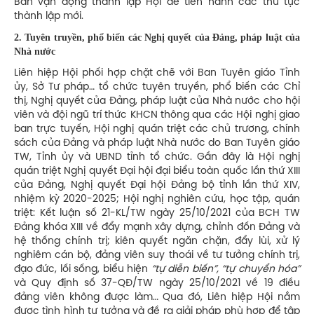
Ban vận động thành lập Hội để tiến hành các thủ tục
thành lập mới.
2. Tuyên truyền, phổ biến các Nghị quyết của Đảng, pháp luật của
Nhà nước
Liên hiệp Hội phối hợp chặt chẽ với Ban Tuyên giáo Tỉnh
ủy, Sở Tư pháp… tổ chức tuyên truyền, phổ biến các Chỉ
thị, Nghị quyết của Đảng, pháp luật của Nhà nước cho hội
viên và đội ngũ trí thức KHCN thông qua các Hội nghị giao
ban trực tuyến, Hội nghị quán triệt các chủ trương, chính
sách của Đảng và pháp luật Nhà nước do Ban Tuyên giáo
TW, Tỉnh ủy và UBND tỉnh tổ chức. Gần đây là Hội nghị
quán triệt Nghị quyết Đại hội đại biểu toàn quốc lần thứ XIII
của Đảng, Nghị quyết Đại hội Đảng bộ tỉnh lần thứ XIV,
nhiệm kỳ 2020-2025; Hội nghị nghiên cứu, học tập, quán
triệt: Kết luận số 21-KL/TW ngày 25/10/2021 của BCH TW
Đảng khóa XIII về đẩy mạnh xây dựng, chỉnh đốn Đảng và
hệ thống chính trị; kiên quyết ngăn chặn, đẩy lùi, xử lý
nghiêm cán bộ, đảng viên suy thoái về tư tưởng chính trị,
đạo đức, lối sống, biểu hiện
“tự diễn biến”, “tự chuyển hóa”
và Quy định số 37-QĐ/TW ngày 25/10/2021 về 19 điều
đảng viên không được làm… Qua đó, Liên hiệp Hội nắm
được tình hình tư tưởng và đề ra giải pháp phù hợp để tập