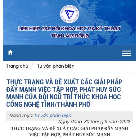
LIÊN HIỆP CÁC HỘI KHOA HỌC VÀ KỸ THUẬT
TỈNH LÂM ĐỒNG
Toggl
navig
Trang chủ
Tư vấn phản biện
THỰC TRẠNG VÀ ĐỀ XUẤT CÁC GIẢI PHÁP
ĐẨY MẠNH VIỆC TẬP HỢP, PHÁT HUY SỨC
MẠNH CỦA ĐỘI NGŨ TRÍ THỨC KHOA HỌC
CÔNG NGHỆ TỈNH/THÀNH PHỐ
Danh mục:
Tư vấn phản biện
Ngày đăng: 30 tháng 9 năm 2022
THỰC TRẠNG VÀ ĐỀ XUẤT CÁC GIẢI PHÁP ĐẨY MẠNH
VIỆC TẬP HỢP, PHÁT HUY SỨC MẠNH