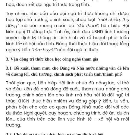
hợp, đoàn kết đội ngũ trí thức trong tỉnh.
Tuy nhiên, nhu cầu của đội ngũ trí thức không chỉ được
học tập chủ trương, chính sách, pháp luật
“một chiều, thụ
động”
mà còn mong muốn có
“đối thoại”
. Liên hiệp Hội
kiến nghị Thường trực Tỉnh ủy, lãnh đạo UBND tỉnh thường
xuyên, định kỳ thông tin tình hình và kế hoạch phát triển
kinh tế-xã hội của tỉnh. Đồng thời thực hiện đối thoại, lắng
nghe ý kiến
“tâm huyết”
của đội ngũ trí thức.
3. Vận động trí thức khoa học công nghệ tham gia
3.1. Đề xuất, tham mưu cho Đảng và Nhà nước những vấn đề lớn
về đường lối, chủ trương, chính sách phát triển tỉnh/thành phố
Thời gian qua, Liên hiệp Hội tỉnh chưa đủ năng lực, vị thế
và điều kiện để chủ động đề xuất, tham mưu những chủ
trương, chính sách lớn cho tỉnh mà hầu hết là đội ngũ trí
thức KHCN thực hiện nhiệm vụ đóng góp ý kiến, tư vấn,
phản biện cho các cơ quan Đảng, Nhà nước đối với các
dự thảo Nghị quyết, quy hoạch, chương trình, đề án, dự án
lớn… của tỉnh trên các lĩnh vực kinh tế - xã hội và môi
trường.
3.2. Chủ động tư vấn, phản biện và giám định xã hội