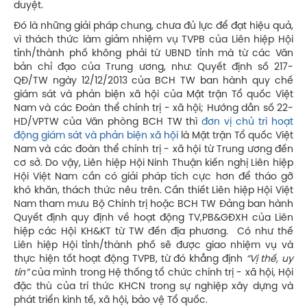
duyệt.
Đó là những giải pháp chung, chưa đủ lực để đạt hiệu quả,
vì thách thức làm giảm nhiệm vụ TVPB của Liên hiệp Hội
tỉnh/thành phố không phải từ UBND tỉnh mà từ các Văn
bản chỉ đạo của Trung ương, như: Quyết định số 217-
QĐ/TW ngày 12/12/2013 của BCH TW ban hành quy chế
giám sát và phản biện xã hội của Mặt trận Tổ quốc Việt
Nam và các Đoàn thể chính trị - xã hội; Hướng dẫn số 22-
HD/VPTW của Văn phòng BCH TW thì
đơn vị chủ trì hoạt
động giám sát và phản biện xã hội
là Mặt trận Tổ quốc Việt
Nam và các đoàn thể chính trị - xã hội từ Trung ương đến
cơ sở. Do vậy, Liên hiệp Hội Ninh Thuận kiến nghị Liên hiệp
Hội Việt Nam cần có giải pháp tích cực hơn để tháo gỡ
khó khăn, thách thức nêu trên. Cần thiết Liên hiệp Hội Việt
Nam tham mưu Bộ Chính trị hoặc BCH TW Đảng ban hành
Quyết định quy định về hoạt động TV,PB&GĐXH của Liên
hiệp các Hội KH&KT từ TW đến địa phương. Có như thế
Liên hiệp Hội tỉnh/thành phố sẽ được giao nhiệm vụ và
thực hiện tốt hoạt động TVPB, từ đó khẳng định
“Vị thế, uy
tín”
của mình trong Hệ thống tổ chức chính trị - xã hội, Hội
đặc thù của trí thức KHCN trong sự nghiệp xây dựng và
phát triển kinh tế, xã hội, bảo vệ Tổ quốc.