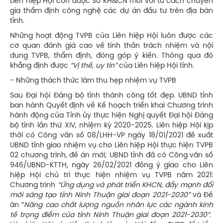
Liên hiệp Hội còn được Sở KH&CN mời với tư cách chuyên
gia thẩm định công nghệ các dự án đầu tư trên địa bàn
tỉnh.
Những hoạt động TVPB của Liên hiệp Hội luôn được các
cơ quan đánh giá cao về tinh thần trách nhiệm và nội
dung TVPB, thẩm định, đóng góp ý kiến. Thông qua đó
khẳng định được
“Vị thế, uy tín”
của Liên hiệp Hội tỉnh.
- Những thách thức làm thu hẹp nhiệm vụ TVPB
Sau Đại hội Đảng bộ tỉnh thành công tốt đẹp. UBND tỉnh
ban hành Quyết định về Kế hoạch triển khai Chương trình
hành động của Tỉnh ủy thực hiện Nghị quyết Đại hội Đảng
bộ tỉnh lần thứ XIV, nhiệm kỳ 2020-2025. Liên hiệp Hội kịp
thời có Công văn số 08/LHH-VP ngày 18/01/2021 đề xuất
UBND tỉnh giao nhiệm vụ cho Liên hiệp Hội thực hiện TVPB
02 chương trình, đề án mới; UBND tỉnh đã có Công văn số
946/UBND-KTTH, ngày 26/02/2021 đồng ý giao cho Liên
hiệp Hội chủ trì thực hiện nhiệm vụ TVPB năm 2021:
Chương trình
“Ứng dụng và phát triển
KHCN
, đẩy mạnh đổi
mới sáng tạo
tỉnh Ninh Thuận giai đoạn 2021-2030
”
và Đề
án “
Nâng cao chất lượng nguồn nhân lực các ngành kinh
tế trọng điểm của tỉnh
Ninh Thuận giai đoạn 2021-2030
”
.