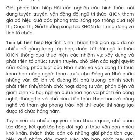
Giải pháp: Liên hiệp Hội cần nghiên cứu hình thức, nội
dung tuyên truyền, vận động đội ngũ trí thức KHCN tham
gia có hiệu quả các phong trào sáng tạo thông qua Hội
thi, Cuộc thi, Giải thưởng sáng tạo KHCN do Trung ương và
tỉnh tổ chức.
Tóm lại
: Liên hiệp Hội tỉnh Ninh Thuận thời gian qua đã có
nhiều cố gắng trong tập hợp, đoàn kết đội ngũ trí thức
KHCN thông qua thực hiện các nhiệm vụ: xây dựng và
phát triển tổ chức; tuyên truyền, phổ biến các Nghị quyết
của Đảng, pháp luật của Nhà nước và vận động trí thức
khoa học công nghệ: tham mưu cho Đảng và Nhà nước
những vấn đề lớn về đường lối, chủ trương, chính sách
phát triển tỉnh/thành phố; hoạt động tư vấn, phản biện và
giám định xã hội; nghiên cứu khoa học và phát triển công
nghệ; thông tin và phổ biến kiến thức khoa học và công
nghệ và tham gia phong trào, hội thi, cuộc thi sáng tạo
được tổ chức hằng năm.
Tuy nhiên do nhiều nguyên nhân khách quan, chủ quan
tác động, kết quả tập hợp đội ngũ trí thức vẫn còn nhiều
khó khăn, thách thức cần có những giải pháp tích cực,
hiệu quả nhằm đẩy mạnh việc tập hợp, phát huy sức