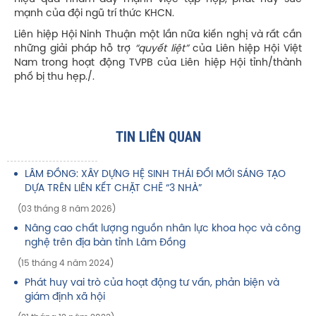
mạnh của đội ngũ trí thức KHCN.
Liên hiệp Hội Ninh Thuận một lần nữa kiến nghị và rất cần
những giải pháp hỗ trợ
“quyết liệt”
của Liên hiệp Hội Việt
Nam trong hoạt động TVPB của Liên hiệp Hội tỉnh/thành
phố bị thu hẹp./.
TIN LIÊN QUAN
LÂM ĐỒNG: XÂY DỰNG HỆ SINH THÁI ĐỔI MỚI SÁNG TẠO
DỰA TRÊN LIÊN KẾT CHẶT CHẼ “3 NHÀ”
(03 tháng 8 năm 2026)
Nâng cao chất lượng nguồn nhân lực khoa học và công
nghệ trên địa bàn tỉnh Lâm Đồng
(15 tháng 4 năm 2024)
Phát huy vai trò của hoạt động tư vấn, phản biện và
giám định xã hội