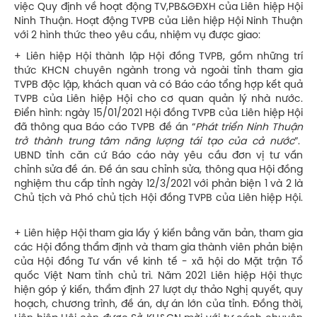
việc Quy định về hoạt động TV,PB&GĐXH của Liên hiệp Hội
Ninh Thuận. Hoạt động TVPB của Liên hiệp Hội Ninh Thuận
với 2 hình thức theo yêu cầu, nhiệm vụ được giao:
+ Liên hiệp Hội thành lập Hội đồng TVPB, gồm những trí
thức KHCN chuyên ngành trong và ngoài tỉnh tham gia
TVPB độc lập, khách quan và có Báo cáo tổng hợp kết quả
TVPB của Liên hiệp Hội cho cơ quan quản lý nhà nước.
Điển hình: ngày 15/01/2021 Hội đồng TVPB của Liên hiệp Hội
đã thông qua Báo cáo TVPB đề án “
Phát triển Ninh Thuận
trở thành trung tâm năng lượng tái tạo của cả nước
”.
UBND tỉnh căn cứ Báo cáo này yêu cầu đơn vị tư vấn
chỉnh sửa đề án. Đề án sau chỉnh sửa, thông qua Hội đồng
nghiệm thu cấp tỉnh ngày 12/3/2021 với phản biện 1 và 2 là
Chủ tịch và Phó chủ tịch Hội đồng TVPB của Liên hiệp Hội.
+ Liên hiệp Hội tham gia lấy ý kiến bằng văn bản, tham gia
các Hội đồng thẩm định và tham gia thành viên phản biện
của Hội đồng Tư vấn về kinh tế - xã hội do Mặt trận Tổ
quốc Việt Nam tỉnh chủ trì. Năm 2021 Liên hiệp Hội thực
hiện góp ý kiến, thẩm định 27 lượt dự thảo Nghị quyết, quy
hoạch, chương trình, đề án, dự án lớn của tỉnh. Đồng thời,