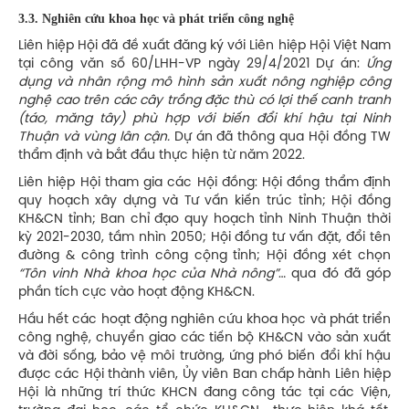
3.3. Nghiên cứu khoa học và phát triển công nghệ
Liên hiệp Hội đã đề xuất đăng ký với Liên hiệp Hội Việt Nam
tại công văn số 60/LHH-VP ngày 29/4/2021 Dự án:
Ứng
dụng và nhân rộng mô hình sản xuất nông nghiệp công
nghệ cao trên các cây trồng đặc thù có lợi thế canh tranh
(táo, măng tây)
phù hợp với biến đổi khí hậu tại
Ninh
Thuận và vùng lân cận.
Dự án đã thông qua Hội đồng TW
thẩm định và bắt đầu thực hiện từ năm 2022.
Liên hiệp Hội tham gia các Hội đồng: Hội đồng thẩm định
quy hoạch xây dựng và Tư vấn kiến trúc tỉnh; Hội đồng
KH&CN tỉnh; Ban chỉ đạo quy hoạch tỉnh Ninh Thuận thời
kỳ 2021-2030, tầm nhìn 2050; Hội đồng tư vấn đặt, đổi tên
đường & công trình công cộng tỉnh; Hội đồng xét chọn
“Tôn vinh Nhà khoa học của Nhà nông”
… qua đó đã góp
phần tích cực vào hoạt động KH&CN.
Hầu hết các hoạt động nghiên cứu khoa học và phát triển
công nghệ, chuyển giao các tiến bộ KH&CN vào sản xuất
và đời sống, bảo vệ môi trường, ứng phó biến đổi khí hậu
được các Hội thành viên, Ủy viên Ban chấp hành Liên hiệp
Hội là những trí thức KHCN đang công tác tại các Viện,