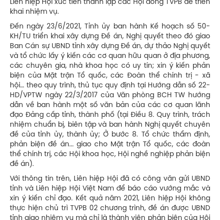
Liên hiệp Hội xúc tiến thành lập các Hội đồng TVPB để triển
khai nhiệm vụ.
Đến ngày 23/6/2021, Tỉnh ủy ban hành Kế hoạch số 50-
KH/TU triển khai xây dựng Đề án, Nghị quyết theo đó giao
Ban Cán sự UBND tỉnh xây dựng Đề án, dự thảo Nghị quyết
và tổ chức lấy ý kiến các cơ quan hữu quan ở địa phương,
các chuyên gia, nhà khoa học có uy tín; xin ý kiến phản
biện của Mặt trận Tổ quốc, các Đoàn thể chính trị - xã
hội… theo quy trình, thủ tục quy định tại Hướng dẫn số 22-
HD/VPTW ngày 22/3/2017 của Văn phòng BCH TW hướng
dẫn về ban hành một số văn bản của các cơ quan lãnh
đạo Đảng cấp tỉnh, thành phố (tại Điều 8. Quy trình, trách
nhiệm chuẩn bị, biên tập và ban hành Nghị quyết chuyên
đề của tỉnh ủy, thành ủy; Ở bước 8. Tổ chức thẩm định,
phản biện đề án... giao cho Mặt trận Tổ quốc, các đoàn
thể chính trị, các Hội khoa học, Hội nghề nghiệp phản biện
đề án).
Với thông tin trên, Liên hiệp Hội đã có công văn gửi UBND
tỉnh và Liên hiệp Hội Việt Nam để báo cáo vướng mắc và
xin ý kiến chỉ đạo. Kết quả năm 2021, Liên hiệp Hội không
thực hiện chủ trì TVPB 02 chương trình, đề án được UBND
tỉnh giao nhiệm vụ mà chỉ là thành viên phản biện của Hội