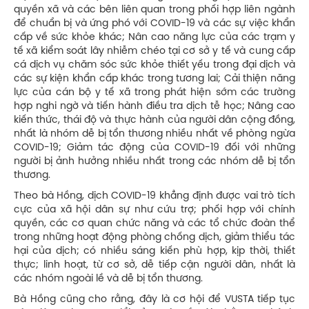
quyền xã và các bên liên quan trong phối hợp liên ngành
để chuẩn bị và ứng phó với COVID-19 và các sự việc khẩn
cấp về sức khỏe khác; Nân cao năng lực của các trạm y
tế xã kiểm soát lây nhiễm chéo tại cơ sở y tế và cung cấp
cá dịch vụ chăm sóc sức khỏe thiết yếu trong đại dịch và
các sự kiện khẩn cấp khác trong tương lai; Cải thiện năng
lực của cán bộ y tế xã trong phát hiện sớm các trường
hợp nghi ngờ và tiến hành điều tra dịch tễ học; Nâng cao
kiến thức, thái độ và thực hành của người dân cộng đồng,
nhất là nhóm dễ bị tổn thương nhiều nhất về phòng ngừa
COVID-19; Giảm tác động của COVID-19 đối với những
người bị ảnh hưởng nhiều nhất trong các nhóm dễ bị tổn
thương.
Theo bà Hồng, dịch COVID-19 khẳng định được vai trò tích
cực của xã hội dân sự như cứu trợ; phối hợp với chính
quyền, các cơ quan chức năng và các tổ chức đoàn thể
trong những hoạt động phòng chống dịch, giảm thiểu tác
hại của dịch; có nhiều sáng kiến phù hợp, kịp thời, thiết
thực; linh hoạt, từ cơ sở, dễ tiếp cận người dân, nhất là
các nhóm ngoài lề và dễ bị tổn thương.
Bà Hồng cũng cho rằng, đây là cơ hội để VUSTA tiếp tục