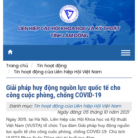
LIÊN HIỆP CÁC HỘI KHOA HỌC VÀ KỸ THUẬT
TỈNH LÂM ĐỒNG
Toggl
navig
Trang chủ
Tin hoạt động
Tin hoạt động của Liên hiệp Hội Việt Nam
Giải pháp huy động nguồn lực quốc tế cho
công cuộc phòng, chống COVID-19
Danh mục:
Tin hoạt động của Liên hiệp Hội Việt Nam
Ngày đăng: 05 tháng 10 năm 2021
Ngày 30/9, tại Hà Nội, Liên hiệp các Hội Khoa học và Kỹ thuật
Việt Nam (VUSTA) tổ chức Tọa đàm Giải pháp huy động nguồn
lực quốc tế cho công cuộc phòng, chống COVID-19. Chủ tịch
VUSTA Phan Xuân Dũng chủ trì buổi tọa đàm.