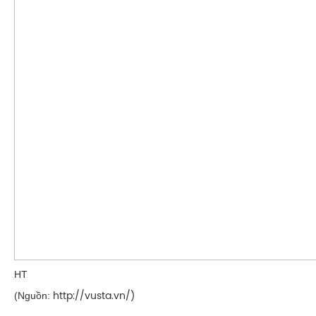
HT
(Nguồn:
http://vusta.vn/)