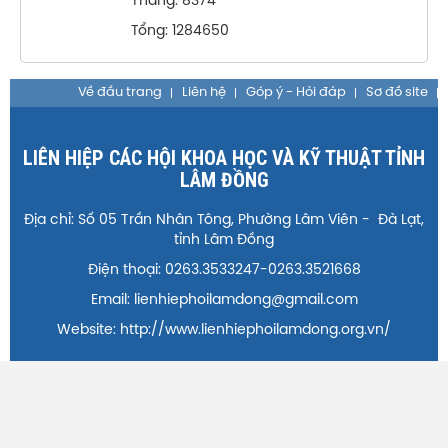
Tháng: 8374
Tổng: 1284650
Về đầu trang
Liên hệ
Góp ý - Hỏi đáp
Sơ đồ site
LIÊN HIỆP CÁC HỘI KHOA HỌC VÀ KỸ THUẬT TỈNH
LÂM ĐỒNG
Địa chỉ: Số 05 Trần Nhân Tông, Phường Lâm Viên - Đà Lạt,
tỉnh Lâm Đồng
Điện thoại: 0263.3533247-0263.3521668
Email: lienhiephoilamdong@gmail.com
Website: http://www.lienhiephoilamdong.org.vn/