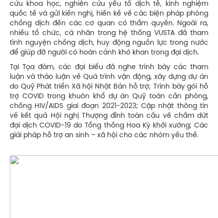
cứu khoa học, nghiên cứu yếu tố dịch tễ, kinh nghiệm
quốc tế và gửi kiến nghị, hiến kế về các biện pháp phòng
chống dịch đến các cơ quan có thẩm quyền. Ngoài ra,
nhiều tổ chức, cá nhân trong hệ thống VUSTA đã tham
tình nguyện chống dịch, huy động nguồn lực trong nước
để giúp đỡ người có hoàn cảnh khó khan trong đại dịch.
Tại Tọa đàm, các đại biểu đã nghe trình bày các tham
luận và thảo luận về Quá trình vận động, xây dựng dự án
do Quỹ Phát triển Xã hội Nhật Bản hỗ trợ; Trình bày gói hỗ
trợ COVID trong khuôn khổ dự án Quỹ toàn cần phòng,
chống HIV/AIDS giai đoạn 2021-2023; Cập nhật thông tin
về kết quả Hội nghị Thượng đỉnh toàn cầu về chấm dứt
đại dịch COVID-19 do Tổng thống Hoa Kỳ khởi xướng; Các
giái pháp hỗ trợ an sinh – xã hội cho các nhóm yếu thế.