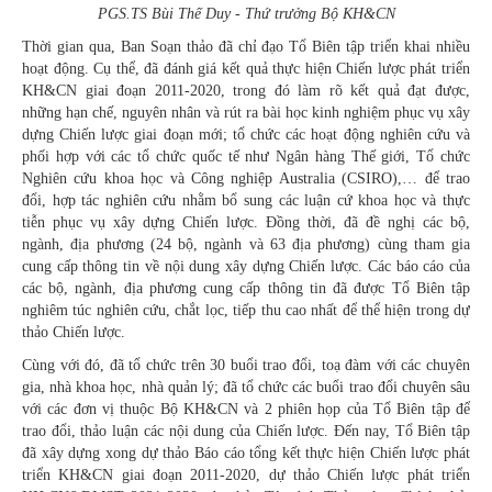
PGS.TS Bùi Thế Duy - Thứ trưởng Bộ KH&CN
Thời gian qua, Ban Soạn thảo đã chỉ đạo Tổ Biên tập triển khai nhiều
hoạt động. Cụ thể, đã đánh giá kết quả thực hiện Chiến lược phát triển
KH&CN giai đoạn 2011-2020, trong đó làm rõ kết quả đạt được,
những hạn chế, nguyên nhân và rút ra bài học kinh nghiệm phục vụ xây
dựng Chiến lược giai đoạn mới; tổ chức các hoạt động nghiên cứu và
phối hợp với các tổ chức quốc tế như Ngân hàng Thế giới, Tổ chức
Nghiên cứu khoa học và Công nghiệp Australia (CSIRO),… để trao
đổi, hợp tác nghiên cứu nhằm bổ sung các luận cứ khoa học và thực
tiễn phục vụ xây dựng Chiến lược. Đồng thời, đã đề nghị các bộ,
ngành, địa phương (24 bộ, ngành và 63 địa phương) cùng tham gia
cung cấp thông tin về nội dung xây dựng Chiến lược. Các báo cáo của
các bộ, ngành, địa phương cung cấp thông tin đã được Tổ Biên tập
nghiêm túc nghiên cứu, chắt lọc, tiếp thu cao nhất để thể hiện trong dự
thảo Chiến lược.
Cùng với đó, đã tổ chức trên 30 buổi trao đổi, toạ đàm với các chuyên
gia, nhà khoa học, nhà quản lý; đã tổ chức các buổi trao đổi chuyên sâu
với các đơn vị thuộc Bộ KH&CN và 2 phiên họp của Tổ Biên tập để
trao đổi, thảo luận các nội dung của Chiến lược. Đến nay, Tổ Biên tập
đã xây dựng xong dự thảo Báo cáo tổng kết thực hiện Chiến lược phát
triển KH&CN giai đoạn 2011-2020, dự thảo Chiến lược phát triển