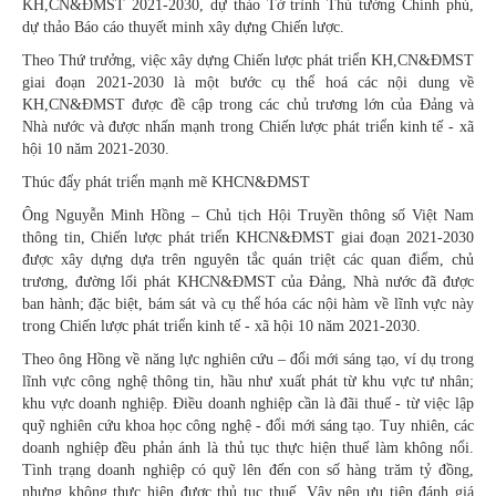
KH,CN&ĐMST 2021-2030, dự thảo Tờ trình Thủ tướng Chính phủ,
dự thảo Báo cáo thuyết minh xây dựng Chiến lược.
Theo Thứ trưởng, việc xây dựng Chiến lược phát triển KH,CN&ĐMST
giai đoạn 2021-2030 là một bước cụ thể hoá các nội dung về
KH,CN&ĐMST được đề cập trong các chủ trương lớn của Đảng và
Nhà nước và được nhấn mạnh trong Chiến lược phát triển kinh tế - xã
hội 10 năm 2021-2030.
Thúc đẩy phát triển mạnh mẽ KHCN&ĐMST
Ông Nguyễn Minh Hồng – Chủ tịch Hội Truyền thông số Việt Nam
thông tin, Chiến lược phát triển KHCN&ĐMST giai đoạn 2021-2030
được xây dựng dựa trên nguyên tắc quán triệt các quan điểm, chủ
trương, đường lối phát KHCN&ĐMST của Đảng, Nhà nước đã được
ban hành; đặc biệt, bám sát và cụ thể hóa các nội hàm về lĩnh vực này
trong Chiến lược phát triển kinh tế - xã hội 10 năm 2021-2030.
Theo ông Hồng về năng lực nghiên cứu – đổi mới sáng tạo, ví dụ trong
lĩnh vực công nghệ thông tin, hầu như xuất phát từ khu vực tư nhân;
khu vực doanh nghiệp. Điều doanh nghiệp cần là đãi thuế - từ việc lập
quỹ nghiên cứu khoa học công nghệ - đổi mới sáng tạo. Tuy nhiên, các
doanh nghiệp đều phản ánh là thủ tục thực hiện thuế làm không nổi.
Tình trạng doanh nghiệp có quỹ lên đến con số hàng trăm tỷ đồng,
nhưng không thực hiện được thủ tục thuế. Vậy nên ưu tiên đánh giá