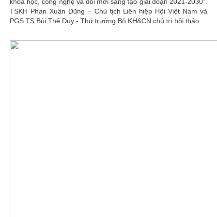
khoa học, công nghệ và đổi mới sáng tạo giai đoạn 2021-2030”.
TSKH Phan Xuân Dũng – Chủ tịch Liên hiệp Hội Việt Nam và
PGS.TS Bùi Thế Duy - Thứ trưởng Bộ KH&CN chủ trì hội thảo.