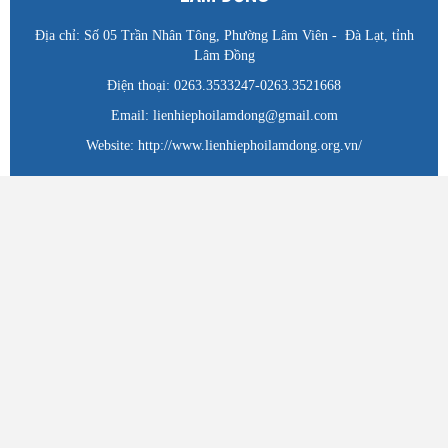
Địa chỉ: Số 05 Trần Nhân Tông, Phường Lâm Viên - Đà Lạt, tỉnh
Lâm Đồng
Điện thoại: 0263.3533247-0263.3521668
Email: lienhiephoilamdong@gmail.com
Website: http://www.lienhiephoilamdong.org.vn/