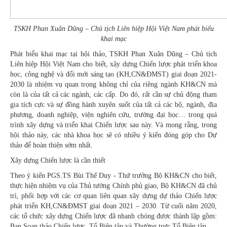
TSKH Phan Xuân Dũng – Chủ tịch Liên hiệp Hội Việt Nam phát biểu
khai mạc
Phát biểu khai mạc tại hội thảo, TSKH Phan Xuân Dũng – Chủ tịch
Liên hiệp Hội Việt Nam cho biết, xây dựng Chiến lược phát triển khoa
học, công nghệ và đổi mới sáng tạo (KH,CN&ĐMST) giai đoạn 2021-
2030 là nhiệm vụ quan trọng không chỉ của riêng ngành KH&CN mà
còn là của tất cả các ngành, các cấp. Do đó, rất cần sự chủ động tham
gia tích cực và sự đồng hành xuyên suốt của tất cả các bộ, ngành, địa
phương, doanh nghiệp, viện nghiên cứu, trường đại học… trong quá
trình xây dựng và triển khai Chiến lược sau này. Và mong rằng, trong
hội thảo này, các nhà khoa học sẽ có nhiều ý kiến đóng góp cho Dự
thảo để hoàn thiện sớm nhất.
Xây dựng Chiến lược là cần thiết
Theo ý kiến PGS.TS Bùi Thế Duy - Thứ trưởng Bộ KH&CN cho biết,
thực hiện nhiệm vụ của Thủ tướng Chính phủ giao, Bộ KH&CN đã chủ
trì, phối hợp với các cơ quan liên quan xây dựng dự thảo Chiến lược
phát triển KH,CN&ĐMST giai đoạn 2021 – 2030. Từ cuối năm 2020,
các tổ chức xây dựng Chiến lược đã nhanh chóng được thành lập gồm:
Ban Soạn thảo Chiến lược, Tổ Biên tập và Thường trực Tổ Biên tập.