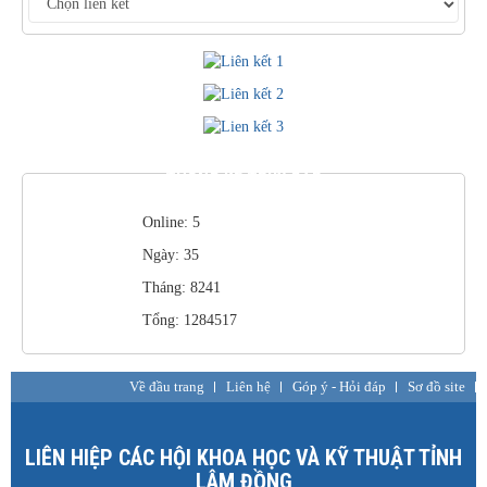
THỐNG KÊ TRUY CẬP
Online: 5
Ngày: 35
Tháng: 8241
Tổng: 1284517
Về đầu trang
Liên hệ
Góp ý - Hỏi đáp
Sơ đồ site
LIÊN HIỆP CÁC HỘI KHOA HỌC VÀ KỸ THUẬT TỈNH
LÂM ĐỒNG