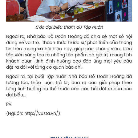
Các đại biểu tham dự Tập huấn
Ngoài ra, Nhà báo Đỗ Doãn Hoàng đã chia sẻ một số nội
dung về vai trò, thách thức trước sự phát triển của thông
tin trên mạng xã hội hiện nay, giúp các phóng viên, biên
tập viên sáng tạo ra những tác phẩm có giá trị, mang tính
khách quan, tính định hướng cao đáp ứng mọi yêu cầu
đặt ra đối với từng cơ quan báo chí.
Ngoài ra, tại buổi Tập huấn Nhà báo Đỗ Doãn Hoàng đã
tương tác, thảo luận, trả lời, đưa ra các giải pháp theo
từng tình huống cụ thể trước các câu hỏi đặt ra của các
đại biểu…
PV.
(Nguồn:
http://vusta.vn/)