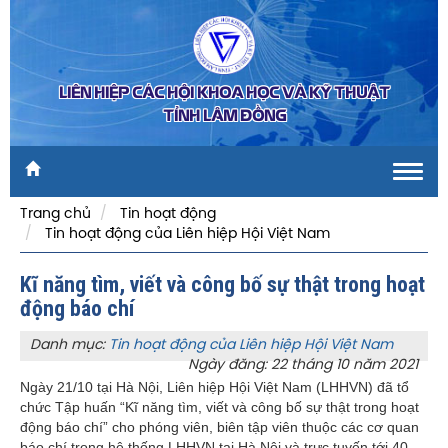
LIÊN HIỆP CÁC HỘI KHOA HỌC VÀ KỸ THUẬT
TỈNH LÂM ĐỒNG
Toggl
navig
Trang chủ
Tin hoạt động
Tin hoạt động của Liên hiệp Hội Việt Nam
Kĩ năng tìm, viết và công bố sự thật trong hoạt
động báo chí
Danh mục:
Tin hoạt động của Liên hiệp Hội Việt Nam
Ngày đăng: 22 tháng 10 năm 2021
Ngày 21/10 tại Hà Nội, Liên hiệp Hội Việt Nam (LHHVN) đã tổ
chức Tập huấn “Kĩ năng tìm, viết và công bố sự thật trong hoạt
động báo chí” cho phóng viên, biên tập viên thuộc các cơ quan
báo chí trong hệ thống LHHVN tại Hà Nội và trực tuyến tới 40