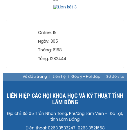
THỐNG KÊ TRUY CẬP
Online: 19
Ngày: 305
Tháng: 6168
Tổng: 1282444
Về đầu trang
Liên hệ
Góp ý - Hỏi đáp
Sơ đồ site
LIÊN HIỆP CÁC HỘI KHOA HỌC VÀ KỸ THUẬT TỈNH
LÂM ĐỒNG
Địa chỉ: Số 05 Trần Nhân Tông, Phường Lâm Viên - Đà Lạt,
tỉnh Lâm Đồng
Điện thoại: 0263.3533247-0263.3521668