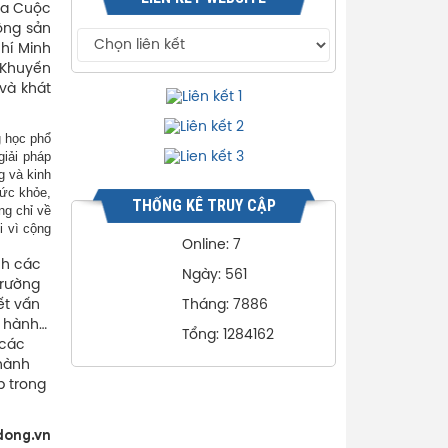
 Ba Cuộc
ộng sản
Chí Minh
i Khuyến
và khát
g học phổ
giải pháp
g và kinh
sức khỏe,
THỐNG KÊ TRUY CẬP
ng chỉ về
i vì cộng
Online: 7
nh các
Ngày: 561
trường
Tháng: 7886
ết vấn
c hành…
Tổng: 1284162
 các
thành
p trong
dong.vn