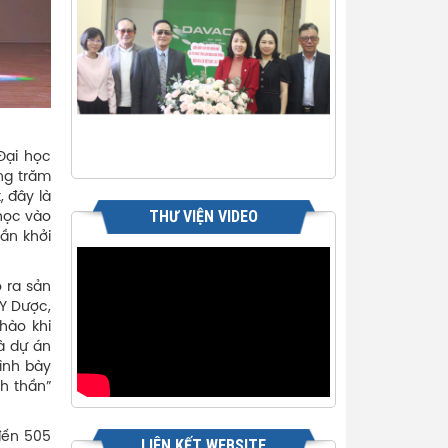
Đại học
àng trăm
, đây là
THƯ VIỆN VIDEO
 học vào
hần khởi
o ra sản
Y Dược,
hào khi
à dự án
ình bày
h thần”
 đến 505
LIÊN KẾT WEBSITE