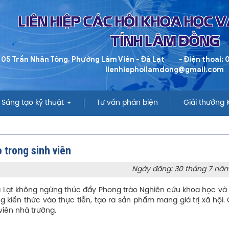
LIÊN HIỆP CÁC HỘI KHOA HỌC 
TỈNH LÂM ĐỒNG
 05 Trần Nhân Tông, Phường Lâm Viên - Đà Lạt
- Điện thoai:
lienhiephoilamdong@gmail.com
Sáng tạo kỹ thuật
Tư vấn phản biện
Giải thưởng
o trong sinh viên
Ngày đăng: 30 tháng 7 nă
 Lạt không ngừng thúc đẩy Phong trào Nghiên cứu khoa học và 
ng kiến thức vào thực tiễn, tạo ra sản phẩm mang giá trị xã hội.
 viên nhà trường.