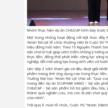
Nhóm thực hiện dự án CHILICAP trình bày trước
Một trong những hoạt động nổi bật thúc đẩy 
Yersin Đà Lạt tổ chức thường niên là Cuộc thi “
triệu đồng mỗi năm. Theo TS Nguyễn Thanh Sơn -
sân chơi trí tuệ giúp ươm mầm những ý tưởng sá
thực tiễn; đồng thời phát triển năng lực sáng 
nghiệp, đổi mới sáng tạo trong sinh viên và hướ
Liên tiếp 2 năm tham gia và đều đoạt giải Nhất 
phẩm mang tính ứng dụng cao trong thực tiễn, 
Trường Đại học Yersin Đà Lạt chia sẻ: “Qua c
mang đến dự án ECLIPHAIR NANO - bộ sản ph
CHILICAP - bộ sản phẩm hỗ trợ giảm đau hậu Zo
thành quả nghiên cứu, mà còn là sân chơi quý 
của mình”.
Trải qua 6 mùa tổ chức, Cuộc thi “Yersin Talent