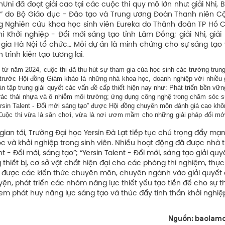
inUni đã đoạt giải cao tại các cuộc thi quy mô lớn như: giải Nhì,
hiệp” do Bộ Giáo dục - Đào tạo và Trung ương Đoàn Thanh niên C
ưởng Nghiên cứu khoa học sinh viên Eureka do Thành đoàn TP Hồ 
i Khởi nghiệp - Đổi mới sáng tạo tỉnh Lâm Đồng; giải Nhì, giả
 gia Hà Nội tổ chức… Mỗi dự án là minh chứng cho sự sáng tạo 
trình kiến tạo tương lai.
 từ năm 2024, cuộc thi đã thu hút sự tham gia của học sinh các trường trun
ng trước Hội đồng Giám khảo là những nhà khoa học, doanh nghiệp với nhiều 
 tập trung giải quyết các vấn đề cấp thiết hiện nay như: Phát triển bền vữn
u rác thải nhựa và ô nhiễm môi trường; ứng dụng công nghệ trong chăm sóc 
rsin Talent - Đổi mới sáng tạo” được Hội đồng chuyên môn đánh giá cao khô
 Cuộc thi vừa là sân chơi, vừa là nơi ươm mầm cho những giải pháp đổi mớ
ian tới, Trường Đại học Yersin Đà Lạt tiếp tục chú trọng đẩy mạ
c và khởi nghiệp trong sinh viên. Nhiều hoạt động đã được nhà 
t - Đổi mới, sáng tạo”; “Yersin Talent - Đổi mới, sáng tạo giải quy
g thiết bị, cơ sở vật chất hiện đại cho các phòng thí nghiệm, thự
g được các kiến thức chuyên môn, chuyên ngành vào giải quyết
luyện, phát triển các nhóm năng lực thiết yếu tạo tiền đề cho sự 
 em phát huy năng lực sáng tạo và thúc đẩy tinh thần khởi nghiệ
Nguồn: baolam