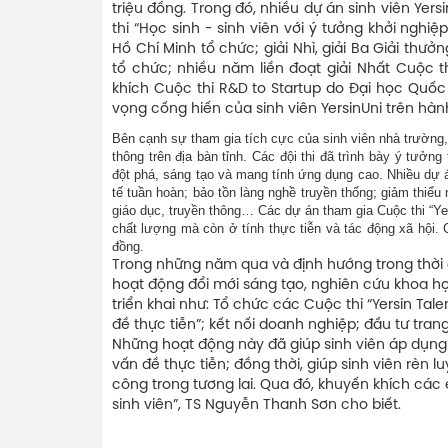
triệu đồng. Trong đó, nhiều dự án sinh viên Yers
thi “Học sinh - sinh viên với ý tưởng khởi ng
Hồ Chí Minh tổ chức; giải Nhì, giải Ba Giải th
tổ chức; nhiều năm liền đoạt giải Nhất Cuộc th
khích Cuộc thi R&D to Startup do Đại học Quốc
vọng cống hiến của sinh viên YersinUni trên hành 
Bên cạnh sự tham gia tích cực của sinh viên nhà trường,
thông trên địa bàn tỉnh. Các đội thi đã trình bày ý tưở
đột phá, sáng tạo và mang tính ứng dụng cao. Nhiều dự án
tế tuần hoàn; bảo tồn làng nghề truyền thống; giảm thiể
giáo dục, truyền thông… Các dự án tham gia Cuộc thi “Ye
chất lượng mà còn ở tính thực tiễn và tác động xã hội.
đồng.
Trong những năm qua và định hướng trong thời g
hoạt động đổi mới sáng tạo, nghiên cứu khoa họ
triển khai như: Tổ chức các Cuộc thi “Yersin Talen
đề thực tiễn”; kết nối doanh nghiệp; đầu tư tran
Những hoạt động này đã giúp sinh viên áp dụn
vấn đề thực tiễn; đồng thời, giúp sinh viên rèn 
công trong tương lai. Qua đó, khuyến khích các
sinh viên”, TS Nguyễn Thanh Sơn cho biết.