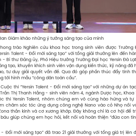
 Ban Giám khảo những ý tưởng sáng tạo của mình
Phong trào Nghiên cứu khoa học trong sinh viên được Trường 
Yersin Talent - Đổi mới sáng tạo” với tổng giải thưởng lên đến h
 Bí thư Đảng ủy, Phó Hiệu trưởng Trường Đại học Yersin Đà Lạt
ng tạo, khuyến khích sinh viên vận dụng kiến thức, kỹ năng đã
tạo, tư duy giải quyết vấn đề. Qua đó góp phần thúc đẩy tinh t
ng tới hình mẫu “công dân toàn cầu”.
Cuộc thi “Yersin Talent - Đổi mới sáng tạo” với những dự án tạ
Trần Thị Thanh Hằng - sinh viên năm 4, ngành Dược học, Khoa 
uộc thi Yersin Talent, nhóm chúng em vô cùng hào hứng và tự 
ẩm chăm sóc tóc ứng dụng công nghệ Nano vào cỏ Nhọ nồi v
na thần kinh và cơ xương khớp. Đây không chỉ là cơ hội để tr
báu giúp chúng em học hỏi, kết nối và hoàn thiện “đứa con tin
 - Đổi mới sáng tạo” đã trao 21 giải thưởng với tổng giá trị lên