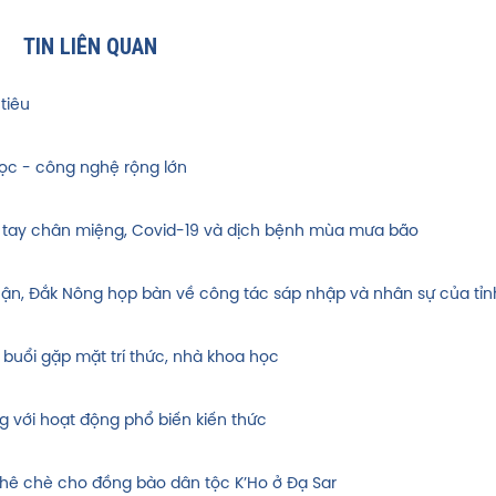
TIN LIÊN QUAN
tiêu
ọc - công nghệ rộng lớn
 tay chân miệng, Covid-19 và dịch bệnh mùa mưa bão
huận, Đắk Nông họp bàn về công tác sáp nhập và nhân sự của tỉn
 buổi gặp mặt trí thức, nhà khoa học
g với hoạt động phổ biến kiến thức
hê chè cho đồng bào dân tộc K’Ho ở Đạ Sar