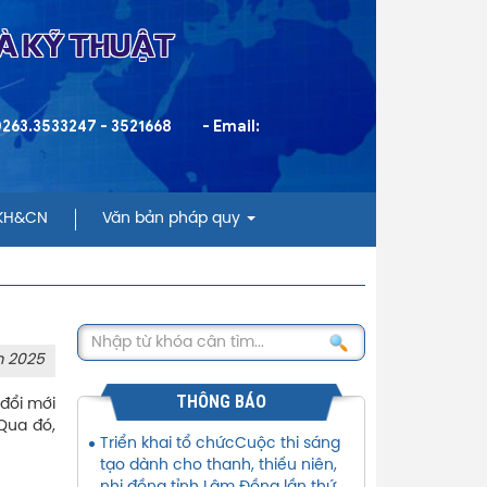
VÀ KỸ THUẬT
 0263.3533247 - 3521668
- Email:
 KH&CN
Văn bản pháp quy
m 2025
THÔNG BÁO
đổi mới
 Qua đó,
Triển khai tổ chứcCuộc thi sáng
tạo dành cho thanh, thiếu niên,