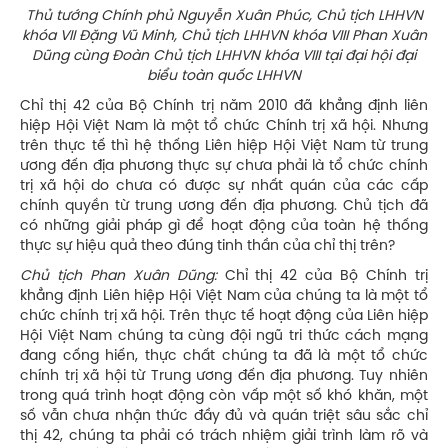
Thủ tướng Chính phủ Nguyễn Xuân Phúc, Chủ tịch LHHVN
khóa VII Đặng Vũ Minh, Chủ tịch LHHVN khóa VIII Phan Xuân
Dũng cùng Đoàn Chủ tịch LHHVN khóa VIII tại đại hội đại
biểu toàn quốc LHHVN
Chỉ thị 42 của Bộ Chính trị năm 2010 đã khẳng định liên
hiệp Hội Việt Nam là một tổ chức Chính trị xã hội. Nhưng
trên thực tế thì hệ thống Liên hiệp Hội Việt Nam từ trung
ương đến địa phương thực sự chưa phải là tổ chức chính
trị xã hội do chưa có được sự nhất quán của các cấp
chính quyền từ trung ương đến địa phương. Chủ tịch đã
có những giải pháp gì để hoạt động của toàn hệ thống
thực sự hiệu quả theo đúng tinh thần của chỉ thị trên?
Chủ tịch Phan Xuân Dũng:
Chỉ thị 42 của Bộ Chính trị
khẳng định Liên hiệp Hội Việt Nam của chúng ta là một tổ
chức chính trị xã hội. Trên thực tế hoạt động của Liên hiệp
Hội Việt Nam chúng ta cùng đội ngũ tri thức cách mạng
đang cống hiến, thực chất chúng ta đã là một tổ chức
chính trị xã hội từ Trung ương đến địa phương. Tuy nhiên
trong quá trình hoạt động còn vấp một số khó khăn, một
số vẫn chưa nhận thức đầy đủ và quán triệt sâu sắc chỉ
thị 42, chúng ta phải có trách nhiệm giải trình làm rõ và