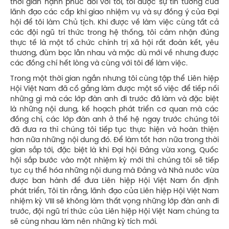
thời gian hạnh phúc đối với tôi, tôi được sự tin tưởng của
lãnh đạo các cấp khi giao nhiệm vụ và sự đồng ý của Đại
hội để tôi làm Chủ tịch. Khi được về làm việc cùng tất cả
các đội ngũ trí thức trong hệ thống, tôi cảm nhận đúng
thực tế là một tổ chức chính trị xã hội rất đoàn kết, yêu
thương, đùm bọc lẫn nhau và mặc dù mới về nhưng được
các đồng chí hết lòng và cùng với tôi để làm việc.
Trong một thời gian ngắn nhưng tôi cùng tập thể Liên hiệp
Hội Việt Nam đã cố gắng làm được một số việc để tiếp nối
những gì mà các lớp đàn anh đi trước đã làm và đặc biệt
là những nội dung, kế hoạch phát triển cơ quan mà các
đồng chí, các lớp đàn anh ở thế hệ ngay trước chúng tôi
đã đưa ra thì chúng tôi tiếp tục thực hiện và hoàn thiện
hơn nữa những nội dung đó. Để làm tốt hơn nữa trong thời
gian sắp tới, đặc biệt là khi Đại hội Đảng vừa xong, Quốc
hội sắp bước vào một nhiệm kỳ mới thì chúng tôi sẽ tiếp
tục cụ thể hóa những nội dung mà Đảng và Nhà nước vừa
được ban hành để đưa Liên hiệp Hội Việt Nam ổn định
phát triển, Tôi tin rằng, lãnh đạo của Liên hiệp Hội Việt Nam
nhiệm kỳ VIII sẽ không làm thất vọng những lớp đàn anh đi
trước, đội ngũ trí thức của Liên hiệp Hội Việt Nam chúng ta
sẽ cùng nhau làm nên những kỳ tích mới.