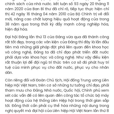
chính sách của nhà nước. kết luận số 93 ngày 20 tháng 11
năm 2020 của Ban Bí thư đã chỉ rõ, tiếp tục thực hiện chỉ
thị 42 ngày 16 tháng 04 năm 2010 của Bộ Chính trị về đổi
mới, nâng cao chất lượng hiệu quả hoạt động của trong
38 năm qua trong thời kỳ đẩy mạnh công nghiệp hóa,
hiện đại hóa.
Đại hội Đảng lần thứ 13 của Đảng vừa qua đã thành công
rất tốt đẹp, trong các văn kiện của Đảng thì đây là lần đầu
tiên mà những giải pháp đột phá liên quan đến khoa học
và công nghệ, Đảng ta đã chỉ đạo phát triển đất nước
phải dựa vào khoa học và công nghệ. Như vậy điều kiện
rất thuận lợi để đội ngũ trí thức trên cơ sở đó phát huy trí
tuệ của mình phục vụ cho đất nước, phục vụ cho nhân
dân.
Còn riêng đối với Đoàn Chủ tịch, Hội đồng Trung ương Liên
hiệp Hội Việt Nam, trên cơ sở những tư tưởng chỉ đạo, phải
tham mưu cho Đảng, Nhà nước, Quốc hội, Chính phủ xem
xét các vấn đề có liên quan đến công tác tổ chức bộ máy
hoạt động của hệ thống Liên Hiệp hội trong thời gian sắp
tới. Đồng thời cần phải cụ thể hóa những nội dung trong
nghị quyết mà đại hội của Liên hiệp Hội Việt Nam lần thứ 8