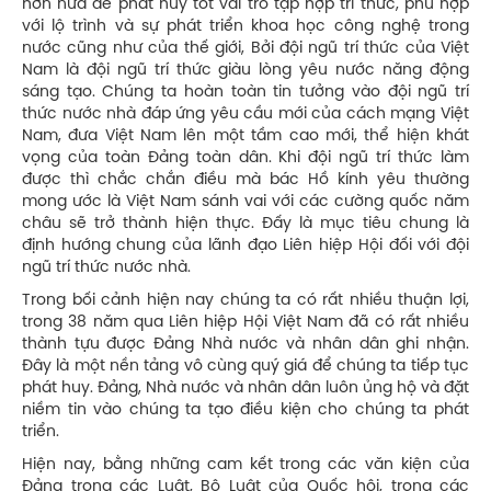
hơn nữa để phát huy tốt vai trò tập hợp trí thức, phù hợp
với lộ trình và sự phát triển khoa học công nghệ trong
nước cũng như của thế giới, Bởi đội ngũ trí thức của Việt
Nam là đội ngũ trí thức giàu lòng yêu nước năng động
sáng tạo. Chúng ta hoàn toàn tin tưởng vào đội ngũ trí
thức nước nhà đáp ứng yêu cầu mới của cách mạng Việt
Nam, đưa Việt Nam lên một tầm cao mới, thể hiện khát
vọng của toàn Đảng toàn dân. Khi đội ngũ trí thức làm
được thì chắc chắn điều mà bác Hồ kính yêu thường
mong ước là Việt Nam sánh vai với các cường quốc năm
châu sẽ trở thành hiện thực. Đấy là mục tiêu chung là
định hướng chung của lãnh đạo Liên hiệp Hội đối với đội
ngũ trí thức nước nhà.
Trong bối cảnh hiện nay chúng ta có rất nhiều thuận lợi,
trong 38 năm qua Liên hiệp Hội Việt Nam đã có rất nhiều
thành tựu được Đảng Nhà nước và nhân dân ghi nhận.
Đây là một nền tảng vô cùng quý giá để chúng ta tiếp tục
phát huy. Đảng, Nhà nước và nhân dân luôn ủng hộ và đặt
niềm tin vào chúng ta tạo điều kiện cho chúng ta phát
triển.
Hiện nay, bằng những cam kết trong các văn kiện của
Đảng trong các Luật, Bộ Luật của Quốc hội, trong các