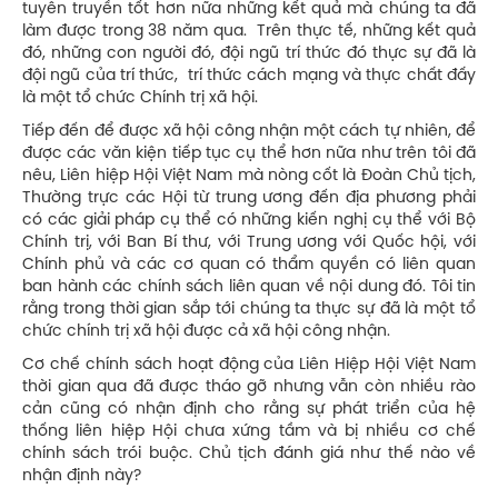
tuyên truyền tốt hơn nữa những kết quả mà chúng ta đã
làm được trong 38 năm qua. Trên thực tế, những kết quả
đó, những con người đó, đội ngũ trí thức đó thực sự đã là
đội ngũ của trí thức, trí thức cách mạng và thực chất đấy
là một tổ chức Chính trị xã hội.
Tiếp đến để được xã hội công nhận một cách tự nhiên, để
được các văn kiện tiếp tục cụ thể hơn nữa như trên tôi đã
nêu, Liên hiệp Hội Việt Nam mà nòng cốt là Đoàn Chủ tịch,
Thường trực các Hội từ trung ương đến địa phương phải
có các giải pháp cụ thể có những kiến nghị cụ thể với Bộ
Chính trị, với Ban Bí thư, với Trung ương với Quốc hội, với
Chính phủ và các cơ quan có thẩm quyền có liên quan
ban hành các chính sách liên quan về nội dung đó. Tôi tin
rằng trong thời gian sắp tới chúng ta thực sự đã là một tổ
chức chính trị xã hội được cả xã hội công nhận.
Cơ chế chính sách hoạt động của Liên Hiệp Hội Việt Nam
thời gian qua đã được tháo gỡ nhưng vẫn còn nhiều rào
cản cũng có nhận định cho rằng sự phát triển của hệ
thống liên hiệp Hội chưa xứng tầm và bị nhiều cơ chế
chính sách trói buộc. Chủ tịch đánh giá như thế nào về
nhận định này?