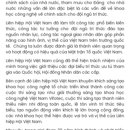
chính sách của nhà nước, tham mưu cho Đảng cho nhà
nước những vấn đề lớn đặc biệt là các vấn đề về khoa
học công nghệ về chính sách cho đội ngũ trí thức.
Liên hiệp Hội Việt Nam đã làm tốt công tác phổ biến kiến
thức, công tác tư tưởng cho đội ngũ trí thức đào tạo
nguồn nhân lực, công tác ngoại giao nhân dân góp phần
nâng cao hình ảnh, vị thế của Việt Nam trên trường quốc
tế. Chúng ta luôn được đánh giá là thành viên quan trọng
và hoạt động có hiệu quả của Mặt trận Tổ quốc Việt Nam.
Liên hiệp Hội Việt Nam cũng đã thể hiện trách nhiệm của
mình trong việc giới thiệu các đại biểu trí thức ưu tú tham
gia vào Quốc hội, Hội đồng Nhân dân các cấp.
Bên cạnh đó Liên hiệp Hội Việt Nam khuyến khích sáng tạo
khoa học công nghệ tổ chức triển khai thành công các
cuộc thi sáng tạo như giải thưởng sáng tạo khoa học
công nghệ Việt Nam Vifotec, cuộc thi sáng tạo thanh niên
thiếu niên nhi đồng toàn quốc, lễ tôn vinh trí thức tiêu
biểu, tạo nguồn động viên khích lệ lớn trong cộng đồng,
các nhà khoa học thể hiện được vai trò và vị thế của Liên
hiệp Hội Việt Nam.