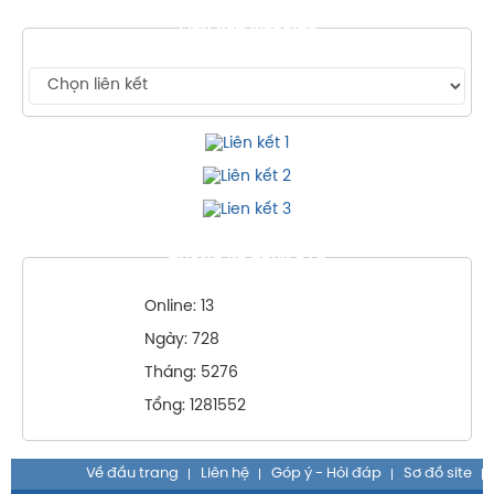
LIÊN KẾT WEBSITE
THỐNG KÊ TRUY CẬP
Online: 13
Ngày: 728
Tháng: 5276
Tổng: 1281552
Về đầu trang
Liên hệ
Góp ý - Hỏi đáp
Sơ đồ site