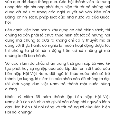
vừa qua đã được thông qua. Các hội thành viên từ trung
ương đến địa phương phải thực hiện tốt tất cả những nội
dung đã nêu ra trong các nghị quyết và văn kiện của
Đảng, chính sách, pháp luật của nhà nước và của Quốc
hội.
Bên cạnh việc ban hành, xây dựng cơ chế chính sách, thì
chúng ta cần phải tổ chức thực hiện tốt tất cả những nội
dung mà chúng ta đưa ra không chỉ có lý thuyết mà đi
cùng với thực hành, có nghĩa là muốn hoạt động được tốt
thì chúng ta phải hành động trên cơ sở những gì mà
chúng ta đã ban hành.
Với cách làm đó chắc chắn trong thời gian sắp tới việc kế
tục phát huy sự nghiệp của các lớp đàn anh đi trước của
Liên hiệp Hội Việt Nam, đội ngũ trí thức nước nhà sẽ trở
thành lực lượng, là niềm tin của nhân dân để chúng ta đạt
tới khát vọng đưa Việt Nam trở thành một nước hùng
cường.
Nhân kỷ niệm 38 năm thành lập Liên hiệp Hội Việt
Nam,Chủ tịch có chia sẻ gì với các đồng chí nguyên lãnh
đạo Liên hiệp Hội nói riêng và tất cả người của Liên hiệp
Hội nói chung?