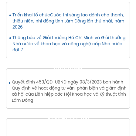
THÔNG BÁO
Triển khai tổ chứcCuộc thi sáng tạo dành cho thanh,
thiếu niên, nhi đồng tỉnh Lâm Đồng lần thứ nhất, năm
2026
Thông báo về Giải thưởng Hồ Chí Minh và Giải thưởng
Nhà nước về khoa học và công nghệ cấp Nhà nước
đợt 7
VĂN BẢN MỚI
Quyết định 453/QĐ-UBND ngày 08/3/2023 ban hành
Quy định về hoạt động tư vấn, phản biện và giám định
xã hội của Liên hiệp các Hội Khoa học và Kỹ thuật tỉnh
Lâm Đồng
THƯ VIỆN HÌNH ẢNH