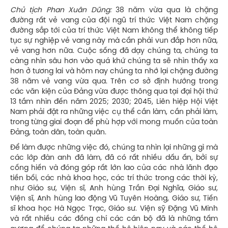
Chủ tịch Phan Xuân Dũng:
38 năm vừa qua là chặng
đường rất vẻ vang của đội ngũ trí thức Việt Nam chặng
đường sắp tới của trí thức Việt Nam không thể không tiếp
tục sự nghiệp vẻ vang này mà cần phải vun đắp hơn nữa,
vẻ vang hơn nữa. Cuộc sống đã dạy chúng ta, chúng ta
càng nhìn sâu hơn vào quá khứ chúng ta sẽ nhìn thấy xa
hơn ở tương lai và hôm nay chúng ta nhớ lại chặng đường
38 năm vẻ vang vừa qua. Trên cơ sở định hướng trong
các văn kiện của Đảng vừa được thông qua tại đại hội thứ
13 tầm nhìn đến năm 2025; 2030; 2045, Liên hiệp Hội Việt
Nam phải đặt ra những việc cụ thể cần làm, cần phải làm,
trong từng giai đoạn để phù hợp với mong muốn của toàn
Đảng, toàn dân, toàn quân.
Để làm được những việc đó, chúng ta nhìn lại những gì mà
các lớp đàn anh đã làm, đã có rất nhiều dấu ấn, bởi sự
cống hiến và đóng góp rất lớn lao của các nhà lãnh đạo
tiền bối, các nhà khoa học, các trí thức trong các thời kỳ,
như Giáo sư, Viện sĩ, Anh hùng Trần Đại Nghĩa, Giáo sư,
Viện sĩ, Anh hùng lao động Vũ Tuyên Hoàng, Giáo sư, Tiến
sĩ khoa học Hà Ngọc Trạc, Giáo sư. Viện sỹ Đặng Vũ Minh
và rất nhiều các đồng chí các cán bộ đã là những tấm