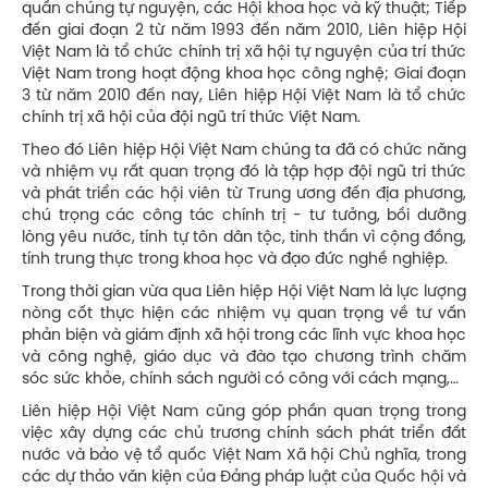
quần chúng tự nguyện, các Hội khoa học và kỹ thuật; Tiếp
đến giai đoạn 2 từ năm 1993 đến năm 2010, Liên hiệp Hội
Việt Nam là tổ chức chính trị xã hội tự nguyện của trí thức
Việt Nam trong hoạt động khoa học công nghệ; Giai đoạn
3 từ năm 2010 đến nay, Liên hiệp Hội Việt Nam là tổ chức
chính trị xã hội của đội ngũ trí thức Việt Nam.
Theo đó Liên hiệp Hội Việt Nam chúng ta đã có chức năng
và nhiệm vụ rất quan trọng đó là tập hợp đội ngũ tri thức
và phát triển các hội viên từ Trung ương đến địa phương,
chú trọng các công tác chính trị - tư tưởng, bồi dưỡng
lòng yêu nước, tính tự tôn dân tộc, tinh thần vì cộng đồng,
tính trung thực trong khoa học và đạo đức nghề nghiệp.
Trong thời gian vừa qua Liên hiệp Hội Việt Nam là lực lượng
nòng cốt thực hiện các nhiệm vụ quan trọng về tư vấn
phản biện và giám định xã hội trong các lĩnh vực khoa học
và công nghệ, giáo dục và đào tạo chương trình chăm
sóc sức khỏe, chính sách người có công với cách mạng,…
Liên hiệp Hội Việt Nam cũng góp phần quan trọng trong
việc xây dựng các chủ trương chính sách phát triển đất
nước và bảo vệ tổ quốc Việt Nam Xã hội Chủ nghĩa, trong
các dự thảo văn kiện của Đảng pháp luật của Quốc hội và