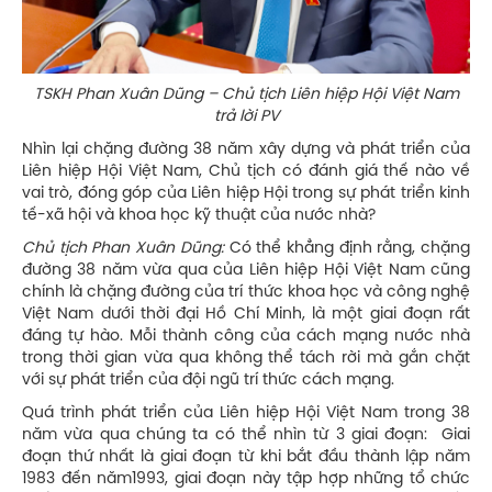
TSKH Phan Xuân Dũng – Chủ tịch Liên hiệp Hội Việt Nam
trả lời PV
Nhìn lại chặng đường 38 năm xây dựng và phát triển của
Liên hiệp Hội Việt Nam, Chủ tịch có đánh giá thế nào về
vai trò, đóng góp của Liên hiệp Hội trong sự phát triển kinh
tế-xã hội và khoa học kỹ thuật của nước nhà?
Chủ tịch Phan Xuân Dũng:
Có thể khẳng định rằng, chặng
đường 38 năm vừa qua của Liên hiệp Hội Việt Nam cũng
chính là chặng đường của trí thức khoa học và công nghệ
Việt Nam dưới thời đại Hồ Chí Minh, là một giai đoạn rất
đáng tự hào. Mỗi thành công của cách mạng nước nhà
trong thời gian vừa qua không thể tách rời mà gắn chặt
với sự phát triển của đội ngũ trí thức cách mạng.
Quá trình phát triển của Liên hiệp Hội Việt Nam trong 38
năm vừa qua chúng ta có thể nhìn từ 3 giai đoạn: Giai
đoạn thứ nhất là giai đoạn từ khi bắt đầu thành lập năm
1983 đến năm1993, giai đoạn này tập hợp những tổ chức