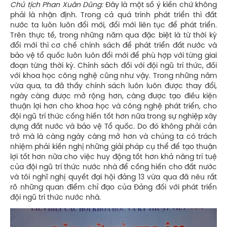
Chủ tịch Phan Xuân Dũng:
Đây là một số ý kiến chứ không
phải là nhận định. Trong cả quá trình phát triển thì đất
nước ta luôn luôn đổi mới, đổi mới liên tục để phát triển.
Trên thực tế, trong những năm qua đặc biệt là từ thời kỳ
đổi mới thì cơ chế chính sách để phát triển đất nước và
bảo vệ tổ quốc luôn luôn đổi mới để phù hợp với từng giai
đoạn từng thời kỳ. Chính sách đối với đội ngũ trí thức, đối
với khoa học công nghệ cũng như vậy. Trong những năm
vừa qua, ta đã thấy chính sách luôn luôn được thay đổi,
ngày càng được mở rộng hơn, càng được tạo điều kiện
thuận lợi hơn cho khoa học và công nghệ phát triển, cho
đội ngũ trí thức cống hiến tốt hơn nữa trong sự nghiệp xây
dựng đất nước và bảo vệ Tổ quốc. Do đó không phải cản
trở mà là càng ngày càng mở hơn và chúng ta có trách
nhiệm phải kiến nghị những giải pháp cụ thể để tạo thuận
lợi tốt hơn nữa cho việc huy động tốt hơn khả năng trí tuệ
của đội ngũ trí thức nước nhà để cống hiến cho đất nước
và tôi nghĩ nghị quyết đại hội đảng 13 vừa qua đã nêu rất
rõ những quan điểm chỉ đạo của Đảng đối với phát triển
đội ngũ trí thức nước nhà.