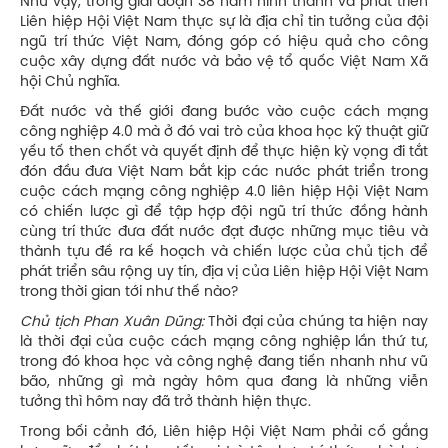
Như vậy, trong giai đoạn 38 năm hình thành và phát triển
Liên hiệp Hội Việt Nam thực sự là địa chỉ tin tưởng của đội
ngũ trí thức Việt Nam, đóng góp có hiệu quả cho công
cuộc xây dựng đất nước và bảo vệ tổ quốc Việt Nam Xã
hội Chủ nghĩa.
Đất nước và thế giới đang bước vào cuộc cách mạng
công nghiệp 4.0 mà ở đó vai trò của khoa học kỹ thuật giữ
yếu tố then chốt và quyết định để thực hiện kỳ vọng đi tắt
đón đầu đưa Việt Nam bắt kịp các nước phát triển trong
cuộc cách mạng công nghiệp 4.0 liên hiệp Hội Việt Nam
có chiến lược gì để tập hợp đội ngũ trí thức đồng hành
cùng trí thức đưa đất nước đạt được những mục tiêu và
thành tựu đề ra kế hoạch và chiến lược của chủ tịch để
phát triển sâu rộng uy tín, địa vị của Liên hiệp Hội Việt Nam
trong thời gian tới như thế nào?
Chủ tịch Phan Xuân Dũng:
Thời đại của chúng ta hiện nay
là thời đại của cuộc cách mạng công nghiệp lần thứ tư,
trong đó khoa học và công nghệ đang tiến nhanh như vũ
bão, những gì mà ngày hôm qua đang là những viễn
tưởng thì hôm nay đã trở thành hiện thực.
Trong bối cảnh đó, Liên hiệp Hội Việt Nam phải cố gắng