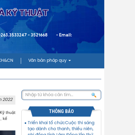
VÀ KỸ THUẬT
 0263.3533247 - 3521668
- Email:
 KH&CN
Văn bản pháp quy
m 2022
THÔNG BÁO
Kỹ thuật
, kế
Triển khai tổ chứcCuộc thi sáng
tạo dành cho thanh, thiếu niên,