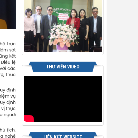
hệ trực
iám sát
ững kết
Điều lệ
THƯ VIỆN VIDEO
với các
ợ, thúc
quy định
nhiệm vụ
uy định
 vị thực
o người
ủ tịch,
ng nghệ
LIÊN KẾT WEBSITE