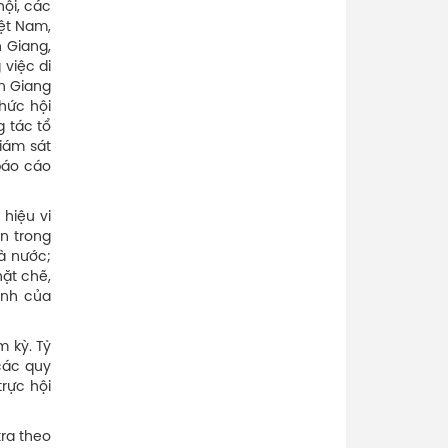
ội, các
iệt Nam,
n Giang,
 việc di
ền Giang
chức hội
 tác tổ
giám sát
báo cáo
hiệu vi
n trong
à nước;
̣t chẽ,
ịnh của
 kỳ. Tỷ
 các quy
trực hội
tra theo