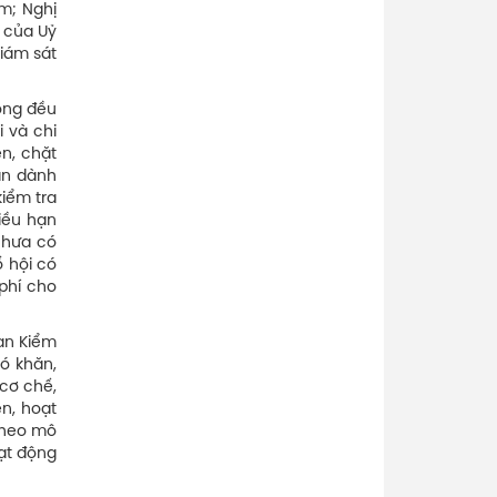
am; Nghị
1 của Uỷ
giám sát
ồng đều
i và chi
n, chặt
ian dành
kiểm tra
iều hạn
chưa có
 hội có
phí cho
an Kiểm
hó khăn,
 cơ chế,
n, hoạt
theo mô
oạt động