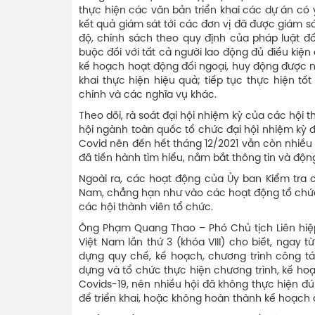
thực hiện các văn bản triển khai các dự án có
kết quả giám sát tới các đơn vị đã được giám sá
độ, chính sách theo quy định của pháp luật đố
buộc đối với tất cả người lao động đủ điều kiệ
kế hoạch hoạt động đối ngoại, huy động được nhi
khai thực hiện hiệu quả; tiếp tục thực hiện tốt
chính và các nghĩa vụ khác.
Theo dõi, rà soát đại hội nhiệm kỳ của các hội t
hội ngành toàn quốc tổ chức đại hội nhiệm kỳ đ
Covid nên đến hết tháng 12/2021 vẫn còn nhiều
đã tiến hành tìm hiểu, nắm bắt thông tin và động
Ngoài ra, các hoạt động của Ủy ban Kiểm tra 
Nam, chẳng hạn như vào các hoạt động tổ chức h
các hội thành viên tổ chức.
Ông Phạm Quang Thao – Phó Chủ tịch Liên hiệp 
Việt Nam lần thứ 3 (khóa VIII) cho biết, ngay
dựng quy chế, kế hoạch, chương trình công tá
dựng và tổ chức thực hiện chương trình, kế ho
Covids-19, nên nhiều hội đã không thực hiện đú
để triển khai, hoặc không hoàn thành kế hoạch 