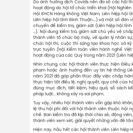
Do ảnh hưởng dịch Covids nên đa số các hội th
hoạt động do hội tổ chức triển khai (Hội Nghiên
Hội KHCN Hàng không Việt Nam, Liên hiệp hội tỉnh
Liên hiệp hội tỉnh Bình Thuận….) và một số đơn vị
chuyển để kiểm tra, giám sát (Liên hiệp hội tỉnh
…). Nội dung kiểm tra, giám sát chủ yếu về chấ
thành viên tổ chức bộ máy, về quản lý nhân s
chức hội thi, cuộc thi sáng tạo khoa học và kỹ
trực tuyến (Hội Kiểm toán viên hành nghề Việt
hoạt động của các Quý trong năm 2021 (Liên hiệp
Nhìn chung, các hội thành viên thực hiện Điều
phạm hoặc ảnh hưởng đến uy tín hệ thống Liên
năm 2021 đã góp phần thúc đẩy việc chấp hành 
thực hiện tốt điều lệ, nghị quyết, quy chế của hội
đúng mục đích, tiết kiệm, hiệu quả, sổ sách kế
pháp luật... không xảy ra sai phạm.
Tuy vậy, nhiều hội thành viên vẫn gặp khó khă
lệ thu hội phí đối với hội thành viên thuộc hộ
chế. Ban kiểm tra đã kịp thời chia sẻ, động viê
thành viên xem xét, giải quyết những vấn đề tồn
Hiện nay, hầu hết các hội thành viên Liên hiệp 