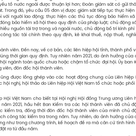
 yếu tố nước ngoài được thuận lợi hơn; Đoàn giám sát có gửi th
t. Trong đó, yêu cầu 05 đơn vị được giám sát tiếp tục thực hiện
i với người lao động; thực hiện các thủ tục đóng bảo hiểm xã 
n đóng bảo hiểm xã hội theo quy định của pháp luật; chủ động 
ều nguồn tài trợ trong và ngoài nước, chủ động bố trí kinh phí 
 công tác tài chính theo quy định, kê khai thuế, nộp thuế, nghĩ
hành viên. Đến nay, về cơ bản, các liên hiệp hội tỉnh, thành phố 
úng thời gian quy định. Tuy nhiên năm 2021, do ảnh hưởng của 
 hội ngành toàn quốc chưa hoặc chậm tổ chức đại hội. Ủy ban K
 viên, đôn đốc hội thành viên.
cũng được lồng ghép vào các hoạt động chung của Liên hiệp H
ội nghị, hội thảo do Liên hiệp Hội Việt Nam tổ chức hoặc phối
Hội Việt Nam cho biết tại Hội nghị Hội đồng Trung ương Liên h
 từ năm 2021, hầu hết Ban Kiểm tra các hội thành viên đã chủ đ
c kiểm tra, đồng thời đôn đốc hội thành viên của mình chủ đ
ạch công tác kiểm tra trong năm. Tuy nhiên, do ảnh hưởng của đ
ng như trong chương trình, kế hoạch đề ra mà căn cứ tình hình
đặt ra từ đầu năm.