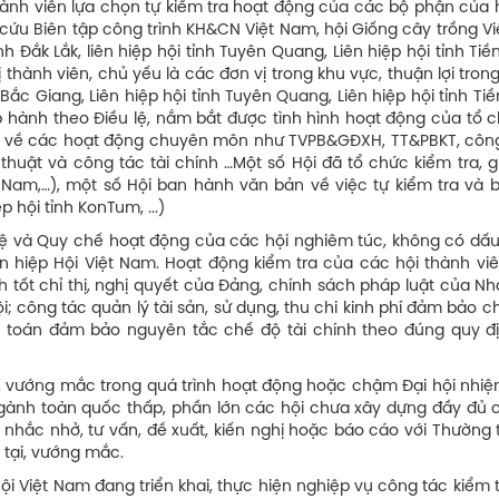
ành viên lựa chọn tự kiểm tra hoạt động của các bộ phận của h
 cứu Biên tập công trình KH&CN Việt Nam, hội Giống cây trồng V
 Đắk Lắk, liên hiệp hội tỉnh Tuyên Quang, Liên hiệp hội tỉnh Tiề
 thành viên, chủ yếu là các đơn vị trong khu vực, thuận lợi trong
 Bắc Giang, Liên hiệp hội tỉnh Tuyên Quang, Liên hiệp hội tỉnh Ti
p hành theo Điều lệ, nắm bắt được tình hình hoạt động của tổ 
ự, về các hoạt động chuyên môn như TVPB&GĐXH, TT&PBKT, công
 thuật và công tác tài chính …Một số Hội đã tổ chức kiểm tra, 
 Nam,…), một số Hội ban hành văn bản về việc tự kiểm tra và 
 hội tỉnh KonTum, ...)
 lệ và Quy chế hoạt động của các hội nghiêm túc, không có dấu 
 hiệp Hội Việt Nam. Hoạt động kiểm tra của các hội thành viê
tốt chỉ thị, nghị quyết của Đảng, chính sách pháp luật của Nh
; công tác quản lý tài sản, sử dụng, thu chi kinh phí đảm bảo chă
 toán đảm bảo nguyên tắc chế độ tài chính theo đúng quy đ
n, vướng mắc trong quá trình hoạt động hoặc chậm Đại hội nhiệm
i ngành toàn quốc thấp, phần lớn các hội chưa xây dựng đầy đủ
n, nhắc nhở, tư vấn, đề xuất, kiến nghị hoặc báo cáo với Thường 
 tại, vướng mắc.
Hội Việt Nam đang triển khai, thực hiện nghiệp vụ công tác kiểm 