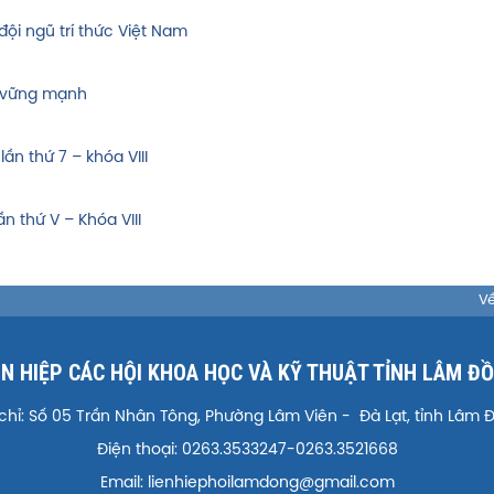
đội ngũ trí thức Việt Nam
m vững mạnh
ần thứ 7 – khóa VIII
n thứ V – Khóa VIII
Về
ÊN HIỆP CÁC HỘI KHOA HỌC VÀ KỸ THUẬT TỈNH LÂM Đ
 chỉ: Số 05 Trần Nhân Tông, Phường Lâm Viên - Đà Lạt, tỉnh Lâm 
Điện thoại: 0263.3533247-0263.3521668
Email: lienhiephoilamdong@gmail.com