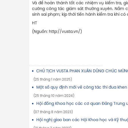
Và để hoàn thành tốt các nhiệm vụ kiểm tra, gi
cường công tác giám sát thường xuyên. Nắm chắ
sinh sai phạm; kịp thời tiến hành kiểm tra khi có
HT
(Nguồn:
http://vusta.vn/)
CHỦ TỊCH VUSTA PHAN XUÂN DŨNG CHÚC MỪNG
(25 tháng 1 năm 2025)
Một số quy định mới về công tác thi đua khen
(25 tháng 10 năm 2024)
Hội đồng Khoa học các cơ quan Đảng Trung ươ
(07 tháng 8 năm 2023)
Hội nghị giao ban các Hội Khoa học và Kỹ th