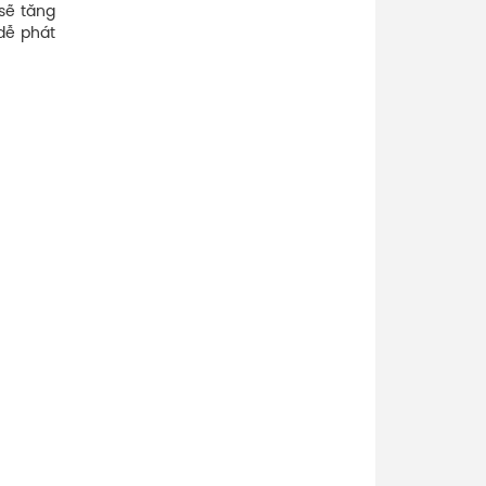
 sẽ tăng
dễ phát