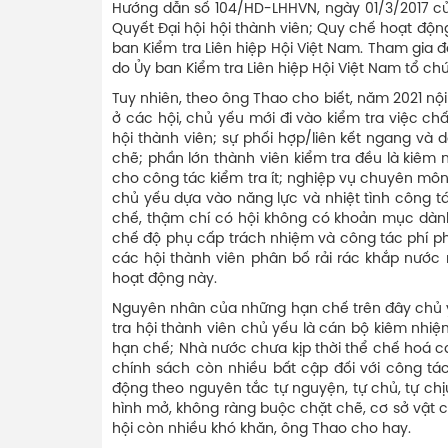
Hướng dẫn số 104/HD-LHHVN, ngày 01/3/2017 của 
Quyết Đại hội hội thành viên; Quy chế hoạt độn
ban Kiểm tra Liên hiệp Hội Việt Nam. Tham gia 
do Ủy ban Kiểm tra Liên hiệp Hội Việt Nam tổ ch
Tuy nhiên, theo ông Thao cho biết, năm 2021 n
ở các hội, chủ yếu mới đi vào kiểm tra việc ch
hội thành viên; sự phối hợp/liên kết ngang và
chẽ; phần lớn thành viên kiểm tra đều là kiêm 
cho công tác kiểm tra ít; nghiệp vụ chuyên môn
chủ yếu dựa vào năng lực và nhiệt tình công t
chế, thậm chí có hội không có khoản mục dành
chế độ phụ cấp trách nhiệm và công tác phí ph
các hội thành viên phân bố rải rác khắp nước 
hoạt động này.
Nguyên nhân của những hạn chế trên đây chủ yế
tra hội thành viên chủ yếu là cán bộ kiêm nhiệ
hạn chế; Nhà nước chưa kịp thời thể chế hoá cá
chính sách còn nhiều bất cập đối với công tác
động theo nguyên tắc tự nguyện, tự chủ, tự ch
hình mở, không ràng buộc chặt chẽ, cơ sở vật ch
hội còn nhiều khó khăn, ông Thao cho hay.