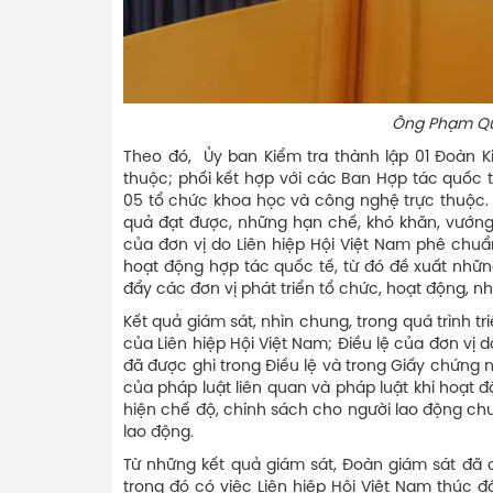
Ông Phạm Quang Thao – Phó Ch
Theo đó, Ủy ban Kiểm tra thành lập 01 Đoàn K
thuộc; phối kết hợp với các Ban Hợp tác quốc 
05 tổ chức khoa học và công nghệ trực thuộc. 
quả đạt được, những hạn chế, khó khăn, vướng 
của đơn vị do Liên hiệp Hội Việt Nam phê chuẩ
hoạt động hợp tác quốc tế, từ đó đề xuất nhữn
đẩy các đơn vị phát triển tổ chức, hoạt động, nh
Kết quả giám sát, nhìn chung, trong quá trình t
của Liên hiệp Hội Việt Nam; Điều lệ của đơn vị
đã được ghi trong Điều lệ và trong Giấy chứng
của pháp luật liên quan và pháp luật khi hoạt đ
hiện chế độ, chính sách cho người lao động ch
lao động.
Từ những kết quả giám sát, Đoàn giám sát đã c
trong đó có việc Liên hiệp Hội Việt Nam thú