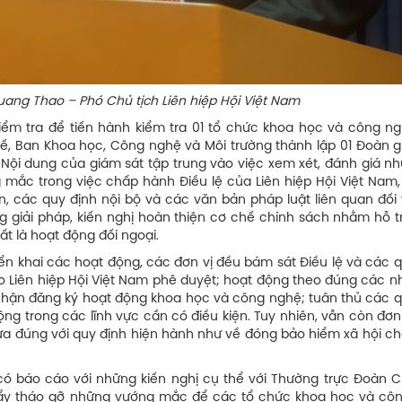
ủ tịch Liên hiệp Hội Việt Nam
iểm tra để tiến hành kiểm tra 01 tổ chức khoa học và công ng
tế, Ban Khoa học, Công nghệ và Môi trường thành lập 01 Đoàn g
Nội dung của giám sát tập trung vào việc xem xét, đánh giá nh
mắc trong việc chấp hành Điều lệ của Liên hiệp Hội Việt Nam, 
n, các quy định nội bộ và các văn bản pháp luật liên quan đối 
g giải pháp, kiến nghị hoàn thiện cơ chế chính sách nhằm hỗ tr
ất là hoạt động đối ngoại.
riển khai các hoạt động, các đơn vị đều bám sát Điều lệ và các 
 do Liên hiệp Hội Việt Nam phê duyệt; hoạt động theo đúng các 
 nhận đăng ký hoạt động khoa học và công nghệ; tuân thủ các q
ộng trong các lĩnh vực cần có điều kiện. Tuy nhiên, vẫn còn đơn
ưa đúng với quy định hiện hành như về đóng bảo hiểm xã hội ch
ó báo cáo với những kiến nghị cụ thể với Thường trực Đoàn Ch
c đẩy tháo gỡ những vướng mắc để các tổ chức khoa học và cô