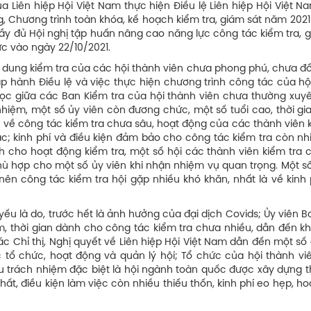
Liên hiệp Hội Việt Nam thực hiện Điều lệ Liên hiệp Hội Việt N
g, Chương trình toàn khóa, kế hoạch kiểm tra, giám sát năm 202
đầy đủ Hội nghị tập huấn nâng cao năng lực công tác kiểm tra, 
ức vào ngày 22/10/2021.
ội dung kiểm tra của các hội thành viên chưa phong phú, chưa đ
ấp hành Điều lệ và việc thực hiện chương trình công tác của hộ
 dọc giữa các Ban Kiểm tra của hội thành viên chưa thường xuyê
nhiệm, một số ủy viên còn đương chức, một số tuổi cao, thời g
 về công tác kiểm tra chưa sâu, hoạt động của các thành viên 
ác; kinh phí và điều kiện đảm bảo cho công tác kiểm tra còn nh
 cho hoạt động kiểm tra, một số hội các thành viên kiểm tra 
ù hợp cho một số ủy viên khi nhận nhiệm vụ quan trọng. Một số
nên công tác kiểm tra hội gặp nhiều khó khăn, nhất là về kinh 
u là do, trước hết là ảnh hưởng của đại dịch Covids; Ủy viên B
m, thời gian dành cho công tác kiểm tra chưa nhiều, dẫn đến k
c Chỉ thị, Nghị quyết về Liên hiệp Hội Việt Nam dẫn đến một số
 tổ chức, hoạt động và quản lý hội; Tổ chức của hội thành viê
ịu trách nhiệm đặc biệt là hội ngành toàn quốc được xây dựng 
ất, điều kiện làm việc còn nhiều thiếu thốn, kinh phí eo hẹp, h