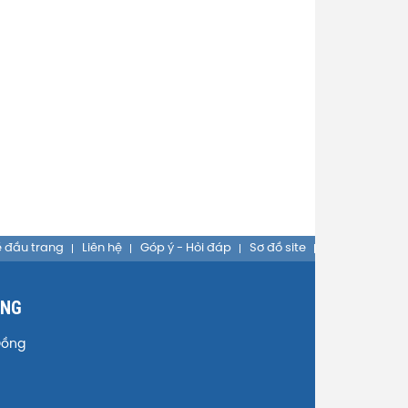
 đầu trang
Liên hệ
Góp ý - Hỏi đáp
Sơ đồ site
ỒNG
Đồng