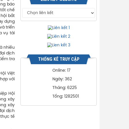
ông báo
 tốt chế
hội bắt
xây dựng
và triển
a vụ tài
và nhiều
đại dịch
THỐNG KÊ TRUY CẬP
iểm tra
Online: 17
ội Việt
 hợp với
Ngày: 362
Tháng: 6225
iệp Hội
Tổng: 1282501
ộng xây
ộng xây
ại dịch
 thực tế