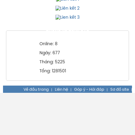
THỐNG KÊ TRUY CẬP
Online: 8
Ngày: 677
Tháng: 5225
Tổng: 1281501
Về đầu trang
Liên hệ
Góp ý - Hỏi đáp
Sơ đồ site
LIÊN HIỆP CÁC HỘI KHOA HỌC VÀ KỸ THUẬT TỈNH
LÂM ĐỒNG
Địa chỉ: Số 05 Trần Nhân Tông, Phường Lâm Viên - Đà Lạt,
tỉnh Lâm Đồng