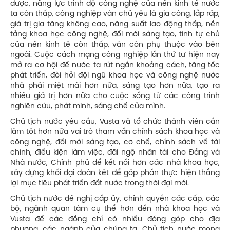
được, năng lực trình độ công nghệ của nền kinh tế nước
ta còn thấp, công nghiệp vẫn chủ yếu là gia công, lắp ráp,
giá trị gia tăng không cao, năng suất lao động thấp, nền
tảng khoa học công nghệ, đổi mới sáng tạo, tính tự chủ
của nền kinh tế còn thấp, vẫn còn phụ thuộc vào bên
ngoài. Cuộc cách mạng công nghiệp lần thứ tư hiện nay
mở ra cơ hội để nước ta rút ngắn khoảng cách, tăng tốc
phát triển, đòi hỏi đội ngũ khoa học và công nghệ nước
nhà phải miệt mài hơn nữa, sáng tạo hơn nữa, tạo ra
nhiều giá trị hơn nữa cho cuộc sống từ các công trình
nghiên cứu, phát minh, sáng chế của mình.
Chủ tịch nước yêu cầu, Vusta và tổ chức thành viên cần
làm tốt hơn nữa vai trò tham vấn chính sách khoa học và
công nghệ, đổi mới sáng tạo, cơ chế, chính sách về tài
chính, điều kiện làm việc, đãi ngộ nhân tài cho Đảng và
Nhà nước, Chính phủ để kết nối hơn các nhà khoa học,
xây dựng khối đại đoàn kết để góp phần thực hiện thắng
lợi mục tiêu phát triển đất nước trong thời đại mới.
Chủ tịch nước đề nghị cấp ủy, chính quyền các cấp, các
bộ, ngành quan tâm cụ thể hơn đến nhà khoa học và
Vusta để các đồng chí có nhiều đóng góp cho địa
phương, các ngành của chúng ta. Chủ tịch nước mong