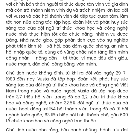
với chính bản thân người trí thức được tôn vinh và gia đình
mà còn trở thành niềm vinh dự và trách nhiệm lớn lao đối
với Vusta và các hội thành viên để tiếp tục quan tâm, làm
tốt hơn nữa công tác tập hợp, đoàn kết và phát huy sức
sáng tạo của đội ngũ trí thức khoa học và công nghệ
nước nhà, thực hiện tốt các chức năng, nhiệm vụ được
Đảng, Nhà nước giao, góp phần tích cực vào sự nghiệp
phát triển kinh tế - xã hội, bảo đảm quốc phòng, an ninh,
hội nhập quốc tế, củng cố vững chắc nền tảng liên minh
công nhân - nông dân - trí thức, vì mục tiêu dân giàu,
nước mạnh, dân chủ, công bằng, văn minh.
Chủ tịch nước khẳng định, từ khi ra đời vào ngày 29-7-
1983 đến nay, Vusta đã tập hợp, đoàn kết, phát huy sức
sáng tạo của đội ngũ trí thức khoa học và công nghệ Việt
Nam trong nước và nước ngoài. Vusta đã tập hợp được
trên 3,7 triệu hội viên, trong đó có 2,2 triệu trí thức khoa
học và công nghệ, chiếm 32,5% đội ngũ trí thức của cả
nước, hoạt động tại 154 hội thành viên, trong đó có 91 hội
ngành toàn quốc, 63 liên hiệp hội tỉnh, thành phố, gần 600
tổ chức khoa học và công nghệ trực thuộc.
Chủ tịch nước cho rằng, bên cạnh những thành tựu đạt