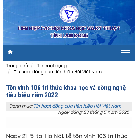
LIÊN HIỆP CÁC HỘI KHOA HỌC VÀ KỸ THUẬT
TỈNH LÂM ĐỒNG
Toggl
navig
Trang chủ
Tin hoạt động
Tin hoạt động của Liên hiệp Hội Việt Nam
Tôn vinh 106 trí thức khoa học và công nghệ
tiêu biểu năm 2022
Danh mục:
Tin hoạt động của Liên hiệp Hội Việt Nam
Ngày đăng: 23 tháng 5 năm 2022
Ngày 21-5, tại Hà Nội, Lễ tôn vinh 106 trí thức