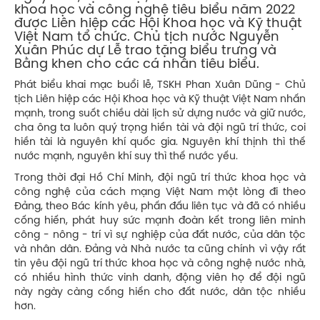
khoa học và công nghệ tiêu biểu năm 2022
được Liên hiệp các Hội Khoa học và Kỹ thuật
Việt Nam tổ chức. Chủ tịch nước Nguyễn
Xuân Phúc dự Lễ trao tặng biểu trưng và
Bằng khen cho các cá nhân tiêu biểu.
Phát biểu khai mạc buổi lễ, TSKH Phan Xuân Dũng - Chủ
tịch Liên hiệp các Hội Khoa học và Kỹ thuật Việt Nam nhấn
mạnh, trong suốt chiều dài lịch sử dựng nước và giữ nước,
cha ông ta luôn quý trọng hiền tài và đội ngũ trí thức, coi
hiền tài là nguyên khí quốc gia. Nguyên khí thịnh thì thế
nước mạnh, nguyên khí suy thì thế nước yếu.
Trong thời đại Hồ Chí Minh, đội ngũ trí thức khoa học và
công nghệ của cách mạng Việt Nam một lòng đi theo
Đảng, theo Bác kính yêu, phấn đấu liên tục và đã có nhiều
cống hiến, phát huy sức mạnh đoàn kết trong liên minh
công - nông - trí vì sự nghiệp của đất nước, của dân tộc
và nhân dân. Đảng và Nhà nước ta cũng chính vì vậy rất
tin yêu đội ngũ trí thức khoa học và công nghệ nước nhà,
có nhiều hình thức vinh danh, động viên họ để đội ngũ
này ngày càng cống hiến cho đất nước, dân tộc nhiều
hơn.