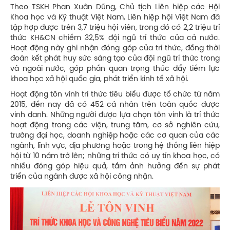
Theo TSKH Phan Xuân Dũng, Chủ tịch Liên hiệp các Hội
Khoa học và Kỹ thuật Việt Nam, Liên hiệp hội Việt Nam đã
tập hợp được trên 3,7 triệu hội viên, trong đó có 2,2 triệu trí
thức KH&CN chiếm 32,5% đội ngũ trí thức của cả nước.
Hoạt động này ghi nhận đóng góp của trí thức, đồng thời
đoàn kết phát huy sức sáng tạo của đội ngũ trí thức trong
và ngoài nước, góp phần quan trọng thúc đẩy tiềm lực
khoa học xã hội quốc gia, phát triển kinh tế xã hội.
Hoạt động tôn vinh trí thức tiêu biểu được tổ chức từ năm
2015, đến nay đã có 452 cá nhân trên toàn quốc được
vinh danh. Những người được lựa chọn tôn vinh là trí thức
hoạt động trong các viện, trung tâm, cơ sở nghiên cứu,
trường đại học, doanh nghiệp hoặc các cơ quan của các
ngành, lĩnh vực, địa phương hoặc trong hệ thống liên hiệp
hội từ 10 năm trở lên; những trí thức có uy tín khoa học, có
nhiều đóng góp hiệu quả, tầm ảnh hưởng đến sự phát
triển của ngành được xã hội công nhận.