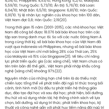
4,04/10; Philippines: 4,53/10; Hồng Kông: 5,2/10; Malaysia:
5,59/10; Trung Quốc: 5,73/10; Ấn Độ: 5,76/10; Đài Loan:
6,04/10; Nhật Bản: 6,5/10; Singapore: 6,81/10; Hàn Quốc:
6,91/10. Tỷ lệ nhân lực nghiên cứu khoa học trên 100 dân,
Việt Nam đạt 0,8; Hàn Quốc: 2,19(20).
Trong thời gian 15 năm (2001-2015), các nhà khoa học Việt
Nam đã công bố được 18.076 bài báo khoa học trên các
tập san trong danh mục ISI. So với các nước Đông Nam Á
trong cùng thời kỳ, số bài báo khoa học của Việt Nam đã
vượt qua Indonesia và Philippines, nhưng số bài báo khoa
học của Việt Nam chỉ mới bằng 28% của Thái Lan, 25%
của Malaysia và 15% của Singapore(21). Về tiêu chí năng
lực phát triển quốc gia (các sáng chế), Việt Nam chưa có
tên trên bản đồ thế giới... Việt Nam phải nhập khẩu công
nghệ (sáng chế) khoảng 97%(22).
Nguyên nhân của những hạn chế trên là do thiếu một
chiến lược tổng thể về phát triển đội ngũ trí thức trong bối
cảnh, tình hình mới (từ đầu tư phát triển hệ thống giáo
dục, đào tạo đại học và sau đại học; phát hiện, bồi dưỡng,
thu hút và sử dụng nhân tài; hệ thống chính sách về lựa
chọn, bồi dưỡng, sử dụng trí thức; phát triển khoa học, kỹ
thuật và công nghệ gắn với phát huy tiềm năng đội ngũ trí