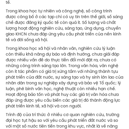
tế.
Trong khoa học tự nhiên và công nghệ, số công trình
được công bố ở các tạp chí có uy tín trên thế giới, số sáng
chế được đăng ký quốc tế còn quá ít. Số lượng và chất
lượng hoạt động nghiên cứu, sáng tạo, ứng dụng, chuyển
giao KHCN chưa đáp ứng yêu cầu phát triển của nền kinh
tế và đời sống xã hội.
Trong khoa học xã hội và nhân văn, nghiên cứu lý luận
còn thiếu khả năng dự báo và định hướng, chưa giải đáp
được nhiều vấn đề do thực tiễn đổi mới đặt ra, chưa có
những công trình sáng tạo lớn. Trong văn hóa, văn nghệ
còn ít tác phẩm có giá trị xứng tầm với những thành tựu
phát triển của đất nước, sự sáng tạo và hy sinh lớn lao của
nhân dân trong sự nghiệp xây dựng và bảo vệ Tổ quốc; lý
luận, phê bình văn học, nghệ thuật còn nhiều hạn chế.
Hoạt động bảo tồn và phát huy các giá trị văn hóa chưa
đáp ứng được yêu cầu biến các giá trị đó thành động lực
phát triển kinh tế, xã hội và con người.
Trình độ của trí thức ở nhiều cơ quan nghiên cứu, trường
đại học tụt hậu so với yêu cầu phát triển đất nước và so
với một số nước tiên tiến trong khu vực, nhất là về năng