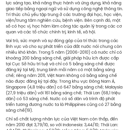
lực sáng tạo, khả năng thực hành và ứng dụng, khả năng
giao tiếp bằng ngoại ngữ và sử dụng công nghệ thông tin.
Trí thức chủ yếu tập trung ở các trường đại học, học viện,
viện/trung tâm nghiên cứu, bệnh viện. Bên cạnh đó, một
số có học vị, học hàm làm công tác quản lý trong các cơ
quan và các tổ chức chính trị, kinh tế, xã hội.
Vai trò, sức mạnh và sự đóng góp của trí thức trong các
lĩnh vực và cho sự phát triển của đất nước nói chung còn
nhiều khó khăn. Trong 5 năm (2006-2010) cả nước chỉ có
khoảng 200 bằng sáng chế, giải pháp hữu ích được cấp
tại Cục Sở hữu trí tuệ và chỉ có 5 bằng sáng chế được
đăng ký tại Mỹ, trung bình mỗi năm có một bằng sáng
chế; riêng năm 2011, Việt Nam không có bằng sáng chế
nào được đăng ký tại đây. Trong khu vực Đông Nam Á,
Singapore (4,8 triệu dân) có 647 bằng sáng chế; Malaysia
(27,9 triệu dân) với 161 bằng sáng chế; Thái Lan (68,1 triệu
dân) có 53 sáng chế. Nước có số dân và trình độ phát
triển tương đương nước ta là Philippines cũng có 27 bằng
sáng chế(19).
Chỉ số chất lượng nhân lực của Việt Nam còn thấp, đến
năm 2010 đạt 3,79/10, so với Indonesia: 3,44/10; Thái Lan: