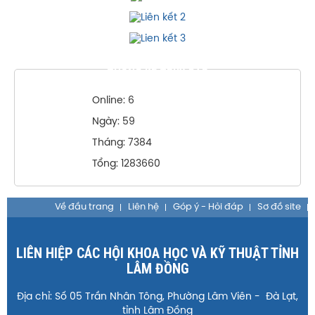
THỐNG KÊ TRUY CẬP
Online: 6
Ngày: 59
Tháng: 7384
Tổng: 1283660
Về đầu trang
Liên hệ
Góp ý - Hỏi đáp
Sơ đồ site
LIÊN HIỆP CÁC HỘI KHOA HỌC VÀ KỸ THUẬT TỈNH
LÂM ĐỒNG
Địa chỉ: Số 05 Trần Nhân Tông, Phường Lâm Viên - Đà Lạt,
tỉnh Lâm Đồng