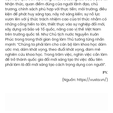
Nhận thức, quan điểm đúng của người lãnh đạo, chủ
trương, chính sách phù hợp với thực tiễn; môi trường, điều
kiện để phát huy sáng tạo, nảy nở sáng kiến; sự nỗ lực
vươn lên với ý thức trách nhiệm cao của trí thức nhằm có
những cống hiến to lớn, thiết thực vào sự nghiệp đổi mới,
xây dựng và bảo vệ Tổ quốc, nâng cao vị thế Việt Nam
trên trường quốc tế. Như Chủ tịch nước Nguyễn Xuân
Phúc trong trong thời gian ông làm Thủ tướng từng nhấn
mạnh: “Chúng ta phải làm cho cán bộ làm khoa học dám
ước mơ, dám khát vọng, theo đuổi khát vọng, đam mê
nghiên cứu khoa học. Trong trăm việc, nghìn việc cần làm
để trở thành quốc gia đổi mới sáng tạo thì việc đầu tiên
phải làm là đổi mới sáng tạo cách trọng dụng con người”.
PV.
(Nguồn: https://vusta.vn/)