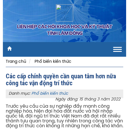
LIÊN HIỆP CÁC HỘI KHOA HỌC VÀ KỸ THUẬT
TỈNH LÂM ĐỒNG
Toggl
navig
Trang chủ
Phổ biến kiến thức
Các cấp chính quyền cần quan tâm hơn nữa
công tác vận động trí thức
Danh mục:
Phổ biến kiến thức
Ngày đăng: 15 tháng 3 năm 2022
Trước yêu cầu của sự nghiệp đẩy mạnh công
nghiệp hóa, hiện đại hóa đất nước và hội nhập
quốc tế, đội ngũ trí thức Việt Nam đã đạt rất nhiều
thành tựu quan trọng, tuy nhiên trong công tác vận
động trí thức còn không ít những hạn chế, khó khăn.