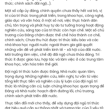
thức; chính sách đãi ngộ...).
Một số cấp ủy đảng, chính quyền chưa thấy hết vai trò, vị
trí của trí thức trong phát triển, trong khoa học, công nghệ,
giáo dục và văn hóa; ở một số nơi, việc thực hành dân
chủ, tôn trọng và phát huy tự do tư tưởng trong hoạt động
nghiên cứu, sáng tạo của trí thức còn hạn chế. Một số chủ
trương của Đảng chậm được thể chế hóa thành cơ chế,
chính sách; Chưa thu hút được trí thức kiều bào và các
nhà khoa học người nước ngoài tham gia giải quyết
những vấn đề về phát triển kinh tế - xã hội của đất nước.
Môi trường làm việc, chế độ đãi ngộ chưa thỏa đáng. Trí
thức ít được giao lưu, hợp tác và làm việc ở các trung tâm
khoa học, văn hóa trên thế giới.
Đội ngũ trí thức luôn được Đảng, Nhà nước quan tâm,
trọng dụng. Những nghiên cứu, kiến nghị, tư vấn từ việc
tổng kết thực tiễn và nghiên cứu lý luận của đội ngũ trí
thức là những căn cứ, luận chứng khoa học quan trọng để
Đảng và Nhà nước hoạch định đường lối, chủ trương,
chính sách phát triển đất nước.
Thực tiễn đổi mới cho thấy, để xây dựng đội ngũ trí thức
đạt hiệu quả cần sự thống nhất và tương tác của 3 yếu tố: