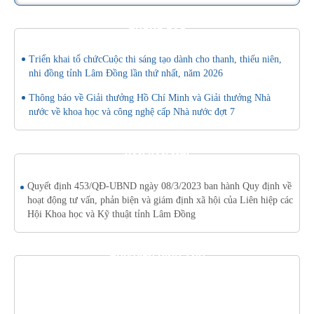
THÔNG BÁO
Triển khai tổ chứcCuộc thi sáng tạo dành cho thanh, thiếu niên,
nhi đồng tỉnh Lâm Đồng lần thứ nhất, năm 2026
Thông báo về Giải thưởng Hồ Chí Minh và Giải thưởng Nhà
nước về khoa học và công nghệ cấp Nhà nước đợt 7
VĂN BẢN MỚI
Quyết định 453/QĐ-UBND ngày 08/3/2023 ban hành Quy định về
hoạt động tư vấn, phản biện và giám định xã hội của Liên hiệp các
Hội Khoa học và Kỹ thuật tỉnh Lâm Đồng
THƯ VIỆN HÌNH ẢNH