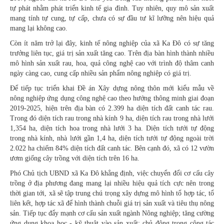
tự phát nhằm phát triển kinh tế gia đình. Tuy nhiên, quy mô sản xuất
mang tính tự cung, tự cấp, chưa có sự đầu tư kĩ lưỡng nên hiệu quả
mang lại không cao.
Còn ít năm trở lại đây, kinh tế nông nghiệp của xã Ka Đô có sự tăng
trưởng liên tục, giá trị sản xuất tăng cao. Trên địa bàn hình thành nhiều
mô hình sản xuất rau, hoa, quả công nghệ cao với trình độ thâm canh
ngày càng cao, cung cấp nhiều sản phẩm nông nghiệp có giá trị.
Để tiếp tục triển khai Đề án Xây dựng nông thôn mới kiểu mẫu về
nông nghiệp ứng dụng công nghệ cao theo hướng thông minh giai đoạn
2019-2025, hiện trên địa bàn có 2.399 ha diện tích đất canh tác rau.
Trong đó diện tích rau trong nhà kính 9 ha, diện tích rau trong nhà lưới
1,354 ha, diện tích hoa trong nhà lưới 3 ha. Diện tích tưới tự động
trong nhà kính, nhà lưới gần 1,4 ha, diện tích tưới tự động ngoài trời
2.022 ha chiếm 84% diện tích đất canh tác. Bên cạnh đó, xã có 12 vườn
ươm giống cây trồng với diện tích trên 16 ha.
Phó Chủ tịch UBND xã Ka Đô khẳng định, việc chuyển đổi cơ cấu cây
trồng ở địa phương đang mang lại nhiều hiệu quả tích cực nên trong
thời gian tới, xã sẽ tập trung chú trọng xây dựng mô hình tổ hợp tác, tổ
liên kết, hợp tác xã để hình thành chuỗi giá trị sản xuất và tiêu thụ nông
sản. Tiếp tục đẩy mạnh cơ cấu sản xuất ngành Nông nghiệp; tăng cường
ứng dụng khoa học - kỹ thuật vào sản xuất; chủ động trong công tác