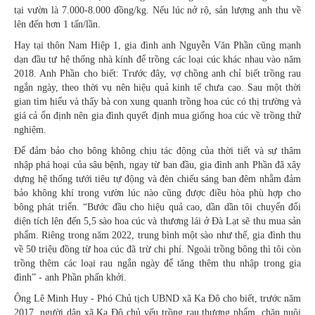
tại vườn là 7.000-8.000 đồng/kg. Nếu lúc nở rộ, sản lượng anh thu về
lên đến hơn 1 tấn/lần.
Hay tại thôn Nam Hiệp 1, gia đình anh Nguyễn Văn Phần cũng mạnh
dạn đầu tư hệ thống nhà kính để trồng các loại cúc khác nhau vào năm
2018. Anh Phần cho biết: Trước đây, vợ chồng anh chỉ biết trồng rau
ngắn ngày, theo thời vụ nên hiệu quả kinh tế chưa cao. Sau một thời
gian tìm hiểu và thấy bà con xung quanh trồng hoa cúc có thị trường và
giá cả ổn định nên gia đình quyết định mua giống hoa cúc về trồng thử
nghiệm.
Để đảm bảo cho bông không chịu tác động của thời tiết và sự thâm
nhập phá hoại của sâu bệnh, ngay từ ban đầu, gia đình anh Phần đã xây
dựng hệ thống tưới tiêu tự động và đèn chiếu sáng ban đêm nhằm đảm
bảo không khí trong vườn lúc nào cũng được điều hòa phù hợp cho
bông phát triển. “Bước đầu cho hiệu quả cao, dần dần tôi chuyển đổi
diện tích lên đến 5,5 sào hoa cúc và thương lái ở Đà Lạt sẽ thu mua sản
phẩm. Riêng trong năm 2022, trung bình một sào như thế, gia đình thu
về 50 triệu đồng từ hoa cúc đã trừ chi phí. Ngoài trồng bông thì tôi còn
trồng thêm các loại rau ngắn ngày để tăng thêm thu nhập trong gia
đình” - anh Phần phấn khởi.
Ông Lê Minh Huy - Phó Chủ tịch UBND xã Ka Đô cho biết, trước năm
2017, người dân xã Ka Đô chủ yếu trồng rau thương phẩm, chăn nuôi