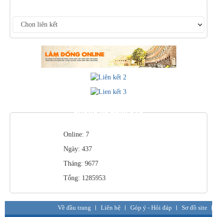
LIÊN KẾT WEBSITE
THỐNG KÊ TRUY CẬP
Online: 7
Ngày: 437
Tháng: 9677
Tổng: 1285953
Về đầu trang
Liên hệ
Góp ý - Hỏi đáp
Sơ đồ site