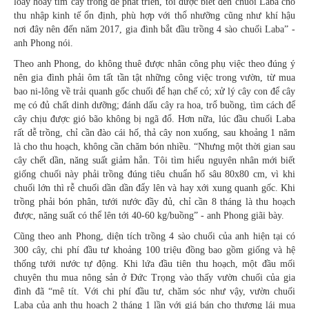
loay hoay tìm cây trồng để phát triển, tôi được biết đến chuối Laba cho
thu nhập kinh tế ổn định, phù hợp với thổ nhưỡng cũng như khí hậu
nơi đây nên đến năm 2017, gia đình bắt đầu trồng 4 sào chuối Laba” -
anh Phong nói.
Theo anh Phong, do không thuê được nhân công phụ việc theo đúng ý
nên gia đình phải ôm tất tần tật những công việc trong vườn, từ mua
bao ni-lông về trải quanh gốc chuối để hạn chế cỏ; xử lý cây con để cây
mẹ có đủ chất dinh dưỡng; đánh dấu cây ra hoa, trổ buồng, tìm cách để
cây chịu được gió bão không bị ngã đổ. Hơn nữa, lúc đầu chuối Laba
rất dễ trồng, chỉ cần đào cái hố, thả cây non xuống, sau khoảng 1 năm
là cho thu hoạch, không cần chăm bón nhiều. “Nhưng một thời gian sau
cây chết dần, năng suất giảm hẳn. Tôi tìm hiểu nguyên nhân mới biết
giống chuối này phải trồng đúng tiêu chuẩn hố sâu 80x80 cm, vì khi
chuối lớn thì rễ chuối dần dần đẩy lên và hay xới xung quanh gốc. Khi
trồng phải bón phân, tưới nước đầy đủ, chỉ cần 8 tháng là thu hoạch
được, năng suất có thể lên tới 40-60 kg/buồng” - anh Phong giãi bày.
Cũng theo anh Phong, diện tích trồng 4 sào chuối của anh hiện tại có
300 cây, chi phí đầu tư khoảng 100 triệu đồng bao gồm giống và hệ
thống tưới nước tự động. Khi lứa đầu tiên thu hoạch, một đầu mối
chuyên thu mua nông sản ở Đức Trọng vào thấy vườn chuối của gia
đình đã “mê tít. Với chi phí đầu tư, chăm sóc như vậy, vườn chuối
Laba của anh thu hoạch 2 tháng 1 lần với giá bán cho thương lái mua