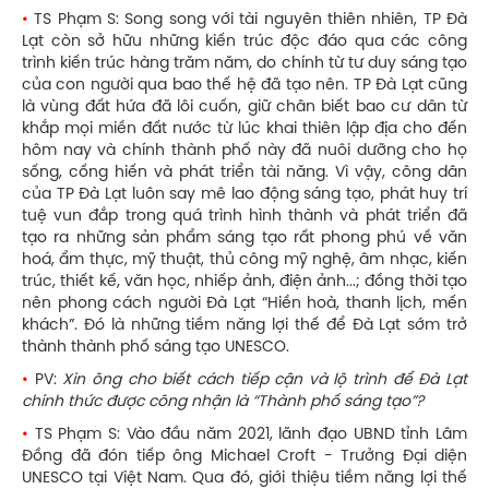
•
TS Phạm S: Song song với tài nguyên thiên nhiên, TP Đà
Lạt còn sở hữu những kiến trúc độc đáo qua các công
trình kiến trúc hàng trăm năm, do chính từ tư duy sáng tạo
của con người qua bao thế hệ đã tạo nên. TP Đà Lạt cũng
là vùng đất hứa đã lôi cuốn, giữ chân biết bao cư dân từ
khắp mọi miền đất nước từ lúc khai thiên lập địa cho đến
hôm nay và chính thành phố này đã nuôi dưỡng cho họ
sống, cống hiến và phát triển tài năng. Vì vậy, công dân
của TP Đà Lạt luôn say mê lao động sáng tạo, phát huy trí
tuệ vun đắp trong quá trình hình thành và phát triển đã
tạo ra những sản phẩm sáng tạo rất phong phú về văn
hoá, ẩm thực, mỹ thuật, thủ công mỹ nghệ, âm nhạc, kiến
trúc, thiết kế, văn học, nhiếp ảnh, điện ảnh...; đồng thời tạo
nên phong cách người Đà Lạt “Hiền hoà, thanh lịch, mến
khách”. Đó là những tiềm năng lợi thế để Đà Lạt sớm trở
thành thành phố sáng tạo UNESCO.
•
PV:
Xin ông cho biết cách tiếp cận và lộ trình để Đà Lạt
chính thức được công nhận là “Thành phố sáng tạo”?
•
TS Phạm S: Vào đầu năm 2021, lãnh đạo UBND tỉnh Lâm
Đồng đã đón tiếp ông Michael Croft - Trưởng Đại diện
UNESCO tại Việt Nam. Qua đó, giới thiệu tiềm năng lợi thế