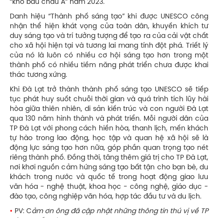
“kho báu châu Á” năm 2023.
Danh hiệu “Thành phố sáng tạo” khi được UNESCO công
nhận thể hiện khát vọng của toàn dân, khuyến khích tư
duy sáng tạo và trí tưởng tượng để tạo ra của cải vật chất
cho xã hội hiện tại và tương lai mang tính đột phá. Triết lý
của nó là luôn có nhiều cơ hội sáng tạo hơn trong một
thành phố có nhiều tiềm năng phát triển chưa được khai
thác tương xứng.
Khi Đà Lạt trở thành thành phố sáng tạo UNESCO sẽ tiếp
tục phát huy suốt chuỗi thời gian và quá trình tích lũy hài
hòa giữa thiên nhiên, di sản kiến trúc và con người Đà Lạt
qua 130 năm hình thành và phát triển. Mỗi người dân của
TP Đà Lạt với phong cách hiền hòa, thanh lịch, mến khách
tự hào trong lao động, học tập và quan hệ xã hội sẽ là
động lực sáng tạo hơn nữa, góp phần quan trọng tạo nét
riêng thành phố. Đồng thời, tăng thêm giá trị cho TP Đà Lạt,
nơi khơi nguồn cảm hứng sáng tạo bất tận cho bạn bè, du
khách trong nước và quốc tế trong hoạt động giao lưu
văn hóa - nghệ thuật, khoa học - công nghệ, giáo dục -
đào tạo, công nghiệp văn hóa, hợp tác đầu tư và du lịch.
•
PV: C
ảm ơn ông đã cập nhật những thông tin thú vị về TP