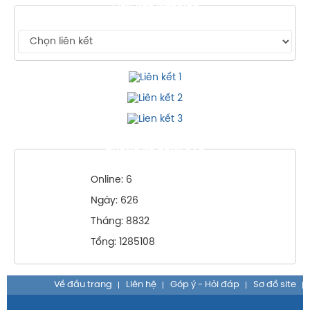
LIÊN KẾT WEBSITE
THỐNG KÊ TRUY CẬP
Online: 6
Ngày: 626
Tháng: 8832
Tổng: 1285108
Về đầu trang
Liên hệ
Góp ý - Hỏi đáp
Sơ đồ site