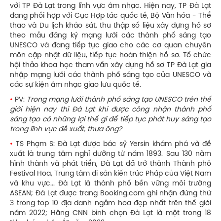
với TP Đà Lạt trong lĩnh vực âm nhạc. Hiện nay, TP Đà Lạt
đang phối hợp với Cục Hợp tác quốc tế, Bộ Văn hóa - Thể
thao và Du lịch khảo sát, thu thập số liệu xây dựng hồ sơ
theo mẫu đăng ký mạng lưới các thành phố sáng tạo
UNESCO và đang tiếp tục giao cho các cơ quan chuyên
môn cập nhật dữ liệu, tiếp tục hoàn thiện hồ sơ. Tổ chức
hội thảo khoa học tham vấn xây dựng hồ sơ TP Đà Lạt gia
nhập mạng lưới các thành phố sáng tạo của UNESCO và
các sự kiện âm nhạc giao lưu quốc tế.
•
PV:
Trong mạng lưới thành phố sáng tạo UNESCO trên thế
giới hiện nay thì Đà Lạt khi được công nhận thành phố
sáng tạo có những lợi thế gì để tiếp tục phát huy sáng tạo
trong lĩnh vực đề xuất, thưa ông?
•
TS Phạm S: Đà Lạt được bác sỹ Yersin khám phá và đề
xuất là trung tâm nghỉ dưỡng từ năm 1893. Sau 130 năm
hình thành và phát triển, Đà Lạt đã trở thành Thành phố
Festival Hoa, Trung tâm di sản kiến trúc Pháp của Việt Nam
và khu vực... Đà Lạt là thành phố bền vững môi trường
ASEAN; Đà Lạt được trang Booking.com ghi nhận đứng thứ
3 trong top 10 địa danh ngắm hoa đẹp nhất trên thế giới
năm 2022; Hãng CNN bình chọn Đà Lạt là một trong 18