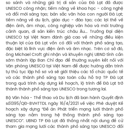
so sánh và những giá trị di sản của Đà Lạt đã được
UNESCO công nhận; tiềm năng về khoa học - công nghệ
và đổi mới sáng tạo; bản sắc văn hóa con người Đà Lạt;
tiềm năng về du lịch, giáo dục - đào tạo; các lợi thế về
điện ảnh, âm nhạc, công nghiệp văn hóa và môi trường
cảnh quan, di sản kiến trúc châu Âu... Trưởng Đại diện
UNESCO tại Việt Nam đánh giá cao về những điều kiện
thuận lợi của Đà Lạt vốn có đối với thành phố sáng tạo,
đặc biệt là lĩnh vực điện ảnh và âm nhạc. Trên cơ sở đó,
ông Michael Croft ghi nhận và khuyến nghị UBND tỉnh cần
sớm thành lập Ban Chỉ đạo để thường xuyên kết nối với
Văn phòng UNESCO tại Việt Nam để được hướng dẫn trình
tự thủ tục lập hồ sơ và sẽ giới thiệu các tổ chức quốc tế
và các thành phố sáng tạo toàn cầu hỗ trợ TP Đà Lạt
trong quá trình xây dựng kế hoạch, lộ trình để Đà Lạt trở
thành thành phố sáng tạo UNESCO trong tương lai.
Bộ Văn hóa - Thể thao và Du lịch đã ban hành Quyết định
số1395/QĐ-BVHTTDL ngày 16/4/2021 về việc Phê duyệt Kế
hoạch xây dựng “Đề án Phát triển mạng lưới thành phố
sáng tạo nằm trong hệ thống thành phố sáng tạo
UNESCO”. UBND TP Đà Lạt đã thống nhất nội dung đề cử
tham gia mạng lưới các thành phố sáng tạo UNESCO đối