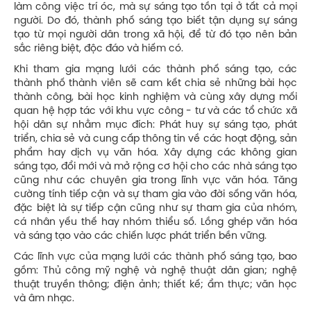
làm công việc trí óc, mà sự sáng tạo tồn tại ở tất cả mọi
người. Do đó, thành phố sáng tạo biết tận dụng sự sáng
tạo từ mọi người dân trong xã hội, để từ đó tạo nên bản
sắc riêng biệt, độc đáo và hiếm có.
Khi tham gia mạng lưới các thành phố sáng tạo, các
thành phố thành viên sẽ cam kết chia sẻ những bài học
thành công, bài học kinh nghiệm và cùng xây dựng mối
quan hệ hợp tác với khu vực công - tư và các tổ chức xã
hội dân sự nhằm mục đích: Phát huy sự sáng tạo, phát
triển, chia sẻ và cung cấp thông tin về các hoạt động, sản
phẩm hay dịch vụ văn hóa. Xây dựng các không gian
sáng tạo, đổi mới và mở rộng cơ hội cho các nhà sáng tạo
cũng như các chuyên gia trong lĩnh vực văn hóa. Tăng
cường tính tiếp cận và sự tham gia vào đời sống văn hóa,
đặc biệt là sự tiếp cận cũng như sự tham gia của nhóm,
cá nhân yếu thế hay nhóm thiểu số. Lồng ghép văn hóa
và sáng tạo vào các chiến lược phát triển bền vững.
Các lĩnh vực của mạng lưới các thành phố sáng tạo, bao
gồm: Thủ công mỹ nghệ và nghệ thuật dân gian; nghệ
thuật truyền thông; điện ảnh; thiết kế; ẩm thực; văn học
và âm nhạc.