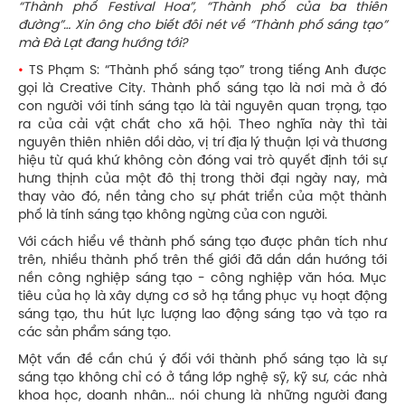
“Thành phố Festival Hoa”, “Thành phố của ba thiên
đường”… Xin ông cho biết đôi nét về “Thành phố sáng tạo”
mà Đà Lạt đang hướng tới?
•
TS Phạm S: “Thành phố sáng tạo” trong tiếng Anh được
gọi là Creative City. Thành phố sáng tạo là nơi mà ở đó
con người với tính sáng tạo là tài nguyên quan trọng, tạo
ra của cải vật chất cho xã hội. Theo nghĩa này thì tài
nguyên thiên nhiên dồi dào, vị trí địa lý thuận lợi và thương
hiệu từ quá khứ không còn đóng vai trò quyết định tới sự
hưng thịnh của một đô thị trong thời đại ngày nay, mà
thay vào đó, nền tảng cho sự phát triển của một thành
phố là tính sáng tạo không ngừng của con người.
Với cách hiểu về thành phố sáng tạo được phân tích như
trên, nhiều thành phố trên thế giới đã dần dần hướng tới
nền công nghiệp sáng tạo - công nghiệp văn hóa. Mục
tiêu của họ là xây dựng cơ sở hạ tầng phục vụ hoạt động
sáng tạo, thu hút lực lượng lao động sáng tạo và tạo ra
các sản phẩm sáng tạo.
Một vấn đề cần chú ý đối với thành phố sáng tạo là sự
sáng tạo không chỉ có ở tầng lớp nghệ sỹ, kỹ sư, các nhà
khoa học, doanh nhân... nói chung là những người đang