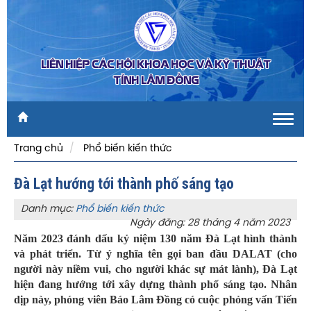
LIÊN HIỆP CÁC HỘI KHOA HỌC VÀ KỸ THUẬT
TỈNH LÂM ĐỒNG
Toggl
navig
Trang chủ
Phổ biến kiến thức
Đà Lạt hướng tới thành phố sáng tạo
Danh mục:
Phổ biến kiến thức
Ngày đăng: 28 tháng 4 năm 2023
Năm 2023 đánh dấu kỷ niệm 130 năm Đà Lạt hình thành
và phát triển. Từ ý nghĩa tên gọi ban đầu DALAT (cho
người này niềm vui, cho người khác sự mát lành), Đà Lạt
hiện đang hướng tới xây dựng thành phố sáng tạo. Nhân
dịp này, phóng viên Báo Lâm Đồng có cuộc phỏng vấn Tiến