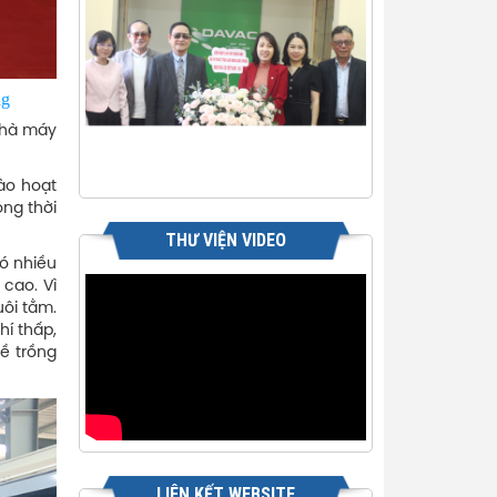
ng
Nhà máy
ào hoạt
ong thời
THƯ VIỆN VIDEO
ó nhiều
 cao. Vì
uôi tằm.
hí thấp,
ề trồng
LIÊN KẾT WEBSITE