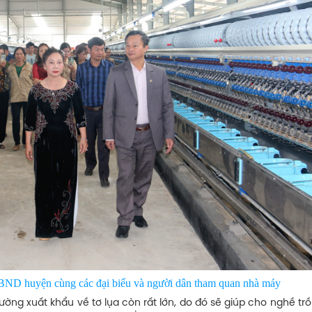
ND huyện cùng các đại biểu và người dân tham quan nhà máy
ờng xuất khẩu về tơ lụa còn rất lớn, do đó sẽ giúp cho nghề tr