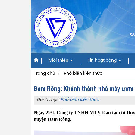
Số
Giới thiệu
Tin hoạt động
Trang chủ
Phổ biến kiến thức
Đam Rông: Khánh thành nhà máy ươm t
Danh mục:
Phổ biến kiến thức
Ngày 29/1, Công ty TNHH MTV Dâu tằm tơ Duy P
huyện Đam Rông.