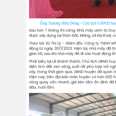
Ông Trương Hữu Đồng - Chủ tịch UBND hu
Sau hơn 7 tháng thi công, Nhà máy ươm tơ Du
được xây dựng tại thôn Đắc Măng, xã Đạ R'sal, có
Theo bà Vũ Thị Lý - Giám đốc Công ty TNHH M
động từ ngày 30/1/2023. Hiện tại, nhà máy đã th
gian tới, sau khi nhà máy đã đi vào hoạt động ổ
Phát biểu tại Lễ khánh thành, Chủ tịch UBND
diện tích đất ven sông, suối rất phù hợp với n
vậy, trong thời gian qua, UBND huyện đã quan tâ
Hiện nay, trên địa bàn toàn huyện có hơn 600 ha
vòng quay vốn nhanh, giá kén tằm ổn định đã t
dâu, nuôi tằm.