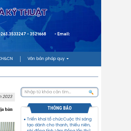
VÀ KỸ THUẬT
 0263.3533247 - 3521668
- Email:
 KH&CN
Văn bản pháp quy
m 2023
THÔNG BÁO
ịa bàn
Triển khai tổ chứcCuộc thi sáng
tạo dành cho thanh, thiếu niên,