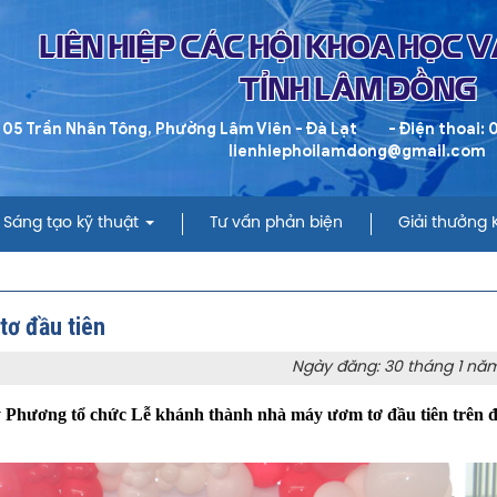
LIÊN HIỆP CÁC HỘI KHOA HỌC 
TỈNH LÂM ĐỒNG
 05 Trần Nhân Tông, Phường Lâm Viên - Đà Lạt
- Điện thoai:
lienhiephoilamdong@gmail.com
Sáng tạo kỹ thuật
Tư vấn phản biện
Giải thưởng
ơ đầu tiên
Ngày đăng: 30 tháng 1 nă
hương tổ chức Lễ khánh thành nhà máy ươm tơ đầu tiên trên đ