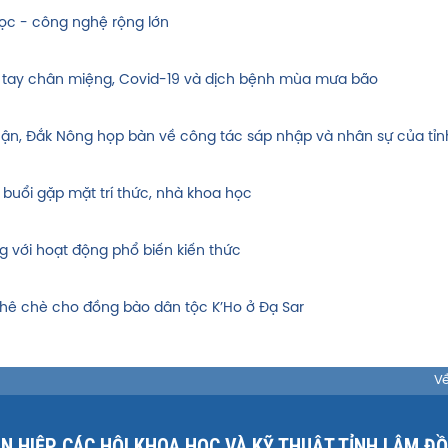
ọc - công nghệ rộng lớn
 tay chân miệng, Covid-19 và dịch bệnh mùa mưa bão
huận, Đắk Nông họp bàn về công tác sáp nhập và nhân sự của tỉn
 buổi gặp mặt trí thức, nhà khoa học
g với hoạt động phổ biến kiến thức
hê chè cho đồng bào dân tộc K’Ho ở Đạ Sar
Về
ÊN HIỆP CÁC HỘI KHOA HỌC VÀ KỸ THUẬT TỈNH LÂM Đ