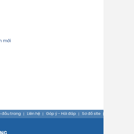
h mới
 đầu trang
Liên hệ
Góp ý - Hỏi đáp
Sơ đồ site
ỒNG