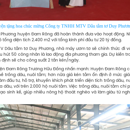
yện tặng hoa chúc mừng Công ty TNHH MTV Dâu tằm tơ Duy Phươ
y Phương huyện Đam Rông đã hoàn thành đưa vào hoạt động. 
 tổng diện tích 2.400 m2 với tổng kinh phí đầu tư 20 tỷ đồng.
TV Dâu tằm tơ Duy Phương, nhà máy ươm tơ sẽ chính thức đi v
u hút 50 công nhân là lao động địa phương tham gia. Dự kiến tr
n định sẽ cho công suất 2 tấn kén/ngày.
 huyện Đam Rông Trương Hữu Đồng nhấn mạnh: Huyện Đam Rông c
ghề trồng dâu, nuôi tằm; hơn nữa giá kén tằm ổn định ở mức giá
m đầu tư, hỗ trợ, khuyến khích phát triển diện tích trồng dâu, n
 dâu, với trên 2.000 hộ nuôi tằm. Việc trồng dâu, nuôi tằm chi p
ạo sinh kế, giúp nhiều nông hộ thoát nghèo và làm giàu từ ngh