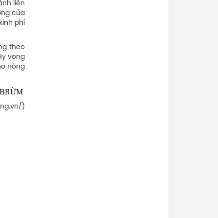
ành liên
ướng của
kinh phí
ng theo
Hy vọng
ho nông
 BRỪM
ng.vn/)