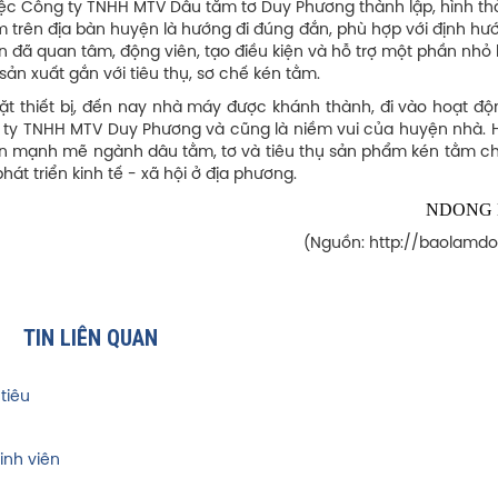
, việc Công ty TNHH MTV Dâu tằm tơ Duy Phương thành lập, hình th
ằm trên địa bàn huyện là hướng đi đúng đắn, phù hợp với định h
n đã quan tâm, động viên, tạo điều kiện và hỗ trợ một phần nhỏ 
sản xuất gắn với tiêu thụ, sơ chế kén tằm.
đặt thiết bị, đến nay nhà máy được khánh thành, đi vào hoạt độ
g ty TNHH MTV Duy Phương và cũng là niềm vui của huyện nhà. 
iển mạnh mẽ ngành dâu tằm, tơ và tiêu thụ sản phẩm kén tằm c
hát triển kinh tế - xã hội ở địa phương.
NDONG
(Nguồn: http://baolamdo
TIN LIÊN QUAN
tiêu
inh viên