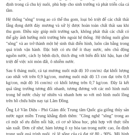
định trong cả chu kỳ nuôi, phù hợp cho sinh trưởng và phát triển của cá
tầm.
Hệ thống “sông” trong ao có thể thu gom, loại bỏ triệt để các chất thải
lắng đọng dưới đáy mương và xử lý được hoàn toàn chất thải sau khi
thu gom. Điều này giúp môi trường sạch, không phát thải các chất có
thể gây ảnh hưởng môi trường bên ngoài hệ thống. Hệ thống nuôi gồm
“sông” và ao trở thành một hệ sinh thái điển hình, luôn cân bằng trong
quá trình vận hành. Đặc biệt có ưu thế ít thay nước, nên chủ động
nguồn nước, cách ly bệnh dịch, thích ứng với biến đổi khí hậu, hạn chế
triệt để việc xói mòn đất, ô nhiễm nước.
Sau 6 tháng nuôi, cá tại mương nuôi mật độ 10 con/m
đạt khối lượng
2
cao nhất với trên 0,9 kg/con, mương nuôi mật độ 13 con đạt trên 0,8
kg/con, mật độ 16 con/m
có khối lượng trên 0,7 kg/con. Đây là kết
2
quả tăng trưởng tương đối nhanh, tương đương với các mô hình nuôi
trong bể nước chảy tự nhiên và nhanh hơn so với mô hình nuôi lồng
trên hồ chứa hiện nay tại Lâm Đồng.
Ông Lê Văn Diệu - Phó Giám đốc Trung tâm Quốc gia giống thủy sản
nước ngọt miền Trung khẳng định thêm: “Công nghệ “sông” trong ao
có một số ưu điểm nổi bật, có cơ sở khoa học, phù hợp với thực tiễn
sản xuất. Đơn cử như, hàm lượng ô xy hòa tan trong nước cao, ổn định
trong suốt quá trình nuôi, tỷ lệ sống của cá đạt từ 80 - 90%. Mô hình