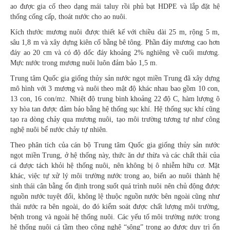
ao được gia cố theo dạng mái taluy rồi phủ bạt HDPE và lắp đặt hệ
thống cống cấp, thoát nước cho ao nuôi.
Kích thước mương nuôi được thiết kế với chiều dài 25 m, rộng 5 m,
sâu 1,8 m và xây dựng kiên cố bằng bê tông. Phần đáy mương cao hơn
đáy ao 20 cm và có độ dốc đáy khoảng 2% nghiêng về cuối mương.
Mực nước trong mương nuôi luôn đảm bảo 1,5 m.
Trung tâm Quốc gia giống thủy sản nước ngọt miền Trung đã xây dựng
mô hình với 3 mương và nuôi theo mật độ khác nhau bao gồm 10 con,
13 con, 16 con/m
. Nhiệt độ trung bình khoảng 22 độ C, hàm lượng ô
2
xy hòa tan được đảm bảo bằng hệ thống sục khí. Hệ thống sục khí cũng
tạo ra dòng chảy qua mương nuôi, tạo môi trường tương tự như công
nghệ nuôi bể nước chảy tự nhiên.
Theo phân tích của cán bộ Trung tâm Quốc gia giống thủy sản nước
ngọt miền Trung, ở hệ thống này, thức ăn dư thừa và các chất thải của
cá được tách khỏi hệ thống nuôi, nên không bị ô nhiễm hữu cơ. Mặt
khác, việc tự xử lý môi trường nước trong ao, biến ao nuôi thành hệ
sinh thái cân bằng ổn định trong suốt quá trình nuôi nên chủ động được
nguồn nước tuyệt đối, không lệ thuộc nguồn nước bên ngoài cũng như
thải nước ra bên ngoài, do đó kiểm soát được chất lượng môi trường,
bệnh trong và ngoài hệ thống nuôi. Các yếu tố môi trường nước trong
hệ thống nuôi cá tầm theo công nghệ “sông” trong ao được duy trì ổn