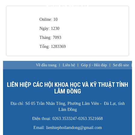
THỐNG KÊ TRUY CẬP
Online: 10
Ngày: 1230
Tháng: 7093
Tổng: 1283369
Về đầu trang
Liên hệ
Góp ý - Hỏi đáp
Sơ đồ site
LIÊN HIỆP CÁC HỘI KHOA HỌC VÀ KỸ THUẬT TỈNH
LÂM ĐỒNG
Địa chỉ: Số 05 Trần Nhân Tông, Phường Lâm Viên - Đà Lạt, tỉnh
Lâm Đồng
Điện thoại: 0263.3533247-0263.3521668
Email: lienhiephoilamdong@gmail.com