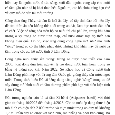
hiện nay là nguồn nước ở các sông, suối đầu nguồn cung cấp cho nuôi
cá tầm gần như đã bị khai thác hết. Ngoài ra, các hồ chứa cũng hạn chế
về quy mô do sức tải môi trường.
Cũng theo ông Thùy, cá tầm là loài ăn đáy, có tập tính đào bới nền đáy
để tìm thức ăn nên không thể nuôi trong ao đất, làm đục nước dẫn đến
cá chết. Việc bê tông hóa toàn bộ ao nuôi thì chi phí lớn, trong khi hàm
lượng ô xy trong ao nước tĩnh thấp, chỉ nuôi được mật độ thấp nên
không hiệu quả. Do đó, việc ứng dụng công nghệ mới như mô hình
“sông” trong ao có thể khắc phục được những khó khăn này để nuôi cá
tầm trong các ao, hồ nước tĩnh ở Lâm Đồng.
Công nghệ nuôi thủy sản “sông” trong ao được phát triển vào năm
2008, hoạt động dựa trên nguyên lý tạo dòng nước tuần hoàn trong ao
bằng hệ thống sục khí. Năm 2022, Sở Khoa học và Công nghệ tỉnh
Lâm Đồng phối hợp với Trung tâm Quốc gia giống thủy sản nước ngọt
miền Trung thực hiện Đề tài Ứng dụng công nghệ “sông” trong ao để
xây dựng mô hình nuôi cá tầm thương phẩm phù hợp với điều kiện tỉnh
Lâm Đồng.
Đối tượng nghiên cứu là cá tầm Xi-bê-ri (Acipenser baerii) với thời
gian từ tháng 10/2022 đến tháng 4/2023. Các ao nuôi áp dụng thực hiện
mô hình có diện tích 2.000 m
/ao và mực nước trong ao duy trì khoảng
2
1,7 m. Phần đáy ao được vét sạch bùn, san phẳng và phơi khô cứng. Bờ