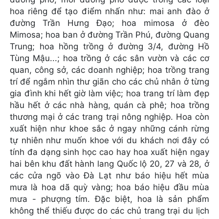
hoa riêng để tạo điểm nhấn như: mai anh đào ở
đường Trần Hưng Đạo; hoa mimosa ở đèo
Mimosa; hoa ban ở đường Trần Phú, đường Quang
Trung; hoa hồng trồng ở đường 3/4, đường Hồ
Tùng Mậu...; hoa trồng ở các sân vườn và các cơ
quan, công sở, các doanh nghiệp; hoa trồng trang
trí để ngắm nhìn thư giãn cho các chủ nhân ở từng
gia đình khi hết giờ làm việc; hoa trang trí làm đẹp
hầu hết ở các nhà hàng, quán cà phê; hoa trồng
thương mại ở các trang trại nông nghiệp. Hoa còn
xuất hiện như khoe sắc ở ngay những cánh rừng
tự nhiên như muốn khoe với du khách nơi đây có
tính đa dạng sinh học cao hay hoa xuất hiện ngay
hai bên khu đất hành lang Quốc lộ 20, 27 và 28, ở
các cửa ngõ vào Đà Lạt như báo hiệu hết mùa
mưa là hoa dã quỳ vàng; hoa báo hiệu đầu mùa
mưa - phượng tím. Đặc biệt, hoa là sản phẩm
không thể thiếu được do các chủ trang trại du lịch