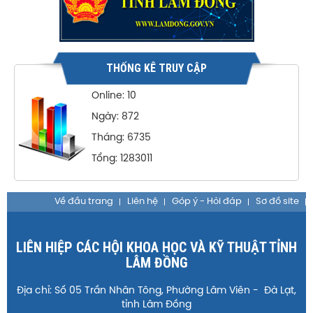
THỐNG KÊ TRUY CẬP
Online: 10
Ngày: 872
Tháng: 6735
Tổng: 1283011
Về đầu trang
Liên hệ
Góp ý - Hỏi đáp
Sơ đồ site
LIÊN HIỆP CÁC HỘI KHOA HỌC VÀ KỸ THUẬT TỈNH
LÂM ĐỒNG
Địa chỉ: Số 05 Trần Nhân Tông, Phường Lâm Viên - Đà Lạt,
tỉnh Lâm Đồng