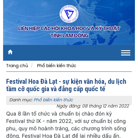
LIÊN HIỆP CÁC HỘI KHOA HỌC VÀ KỸ THUẬT
TỈNH LÂM ĐỒNG
Toggl
navig
Trang chủ
Phổ biến kiến thức
Festival Hoa Đà Lạt - sự kiện văn hóa, du lịch
tầm cỡ quốc gia và đẳng cấp quốc tế
Danh mục:
Phổ biến kiến thức
Ngày đăng: 08 tháng 12 năm 2022
Qua 8 lần tổ chức và chuẩn bị chào đón kỳ
Festival thứ IX - năm 2022, với sự chuẩn bị công
phu, quy mô hoành tráng, các chương trình sống
động, Festival Hoa Đà Lạt để lại nhiều dấu ấn,