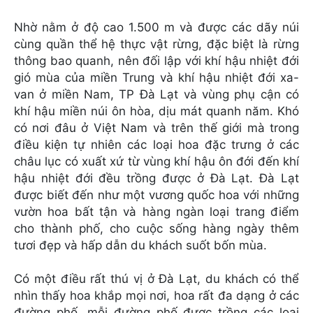
Nhờ nằm ở độ cao 1.500 m và được các dãy núi
cùng quần thể hệ thực vật rừng, đặc biệt là rừng
thông bao quanh, nên đối lập với khí hậu nhiệt đới
gió mùa của miền Trung và khí hậu nhiệt đới xa-
van ở miền Nam, TP Đà Lạt và vùng phụ cận có
khí hậu miền núi ôn hòa, dịu mát quanh năm. Khó
có nơi đâu ở Việt Nam và trên thế giới mà trong
điều kiện tự nhiên các loại hoa đặc trưng ở các
châu lục có xuất xứ từ vùng khí hậu ôn đới đến khí
hậu nhiệt đới đều trồng được ở Đà Lạt. Đà Lạt
được biết đến như một vương quốc hoa với những
vườn hoa bất tận và hàng ngàn loại trang điểm
cho thành phố, cho cuộc sống hàng ngày thêm
tươi đẹp và hấp dẫn du khách suốt bốn mùa.
Có một điều rất thú vị ở Đà Lạt, du khách có thể
nhìn thấy hoa khắp mọi nơi, hoa rất đa dạng ở các
đường phố, mỗi đường phố được trồng các loại