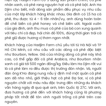
Hiện tại, Hadjim Farm có 3 dòng sản phẩm chính, cà phê
nhân xanh, cà phê rang nguyên hạt và cà phê bột. Anh Ha
Djim cho biết, mỗi dòng sản phẩm đều phục vụ nhu cầu
của một lớp khách hàng khác nhau. Gia đình có 1,5 ha cà
phê, thu được từ 4 - 6 tấn nhân/vụ, anh dùng hoàn toàn
để chế biến cà phê honey và chế biến ướt. Ngoài vườn
của gia đình, anh thu mua cà phê của bà con xung quanh
với tiêu chí cà đẹp, hái chín đỏ 100%, đúng thời gian trái cà
phê giữ được hương vị thơm ngon nhất.
Khách hàng của Hadjim Farm chủ yếu tới từ Hà Nội và TP
Hồ Chí Minh, có nhu cầu với các dòng cà phê đặc biệt
như Bourbon, Yellow. Giá của những dòng cà phê này khá
cao, có thể gấp đôi cà phê Arabica, như Bourbon nhân
xanh có giá tới 500 ngàn đồng/kg. Điều làm Ha Djim rất vui
là cà phê làm ra đều được thị trường đón nhận. Và, người
đàn ông K’Ho đang nung nấu ý định mở một quán cà phê
sơn dã nho nhỏ, giới thiệu hạt cà phê Đạ Sar, vị cà phê
nguyên chất với màu nâu đặc trưng đến những du khách
vẫn hàng ngày đi qua quê anh, trên Quốc lộ 27C. Với anh,
đưa hương cà phê đến với khách hàng cũng là phương
pháp tốt nhất để tôn vinh người trồng cà phê trên cao
nguyên.