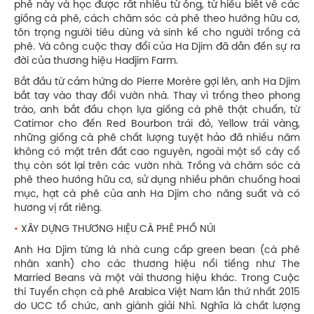
phê này và học được rất nhiều từ ông, từ hiểu biết về các
giống cà phê, cách chăm sóc cà phê theo hướng hữu cơ,
tôn trọng người tiêu dùng và sinh kế cho người trồng cà
phê. Và công cuộc thay đổi của Ha Djim đã dẫn đến sự ra
đời của thương hiệu Hadjim Farm.
Bắt đầu từ cảm hứng do Pierre Morère gợi lên, anh Ha Djim
bắt tay vào thay đổi vườn nhà. Thay vì trồng theo phong
trào, anh bắt đầu chọn lựa giống cà phê thật chuẩn, từ
Catimor cho đến Red Bourbon trái đỏ, Yellow trái vàng,
những giống cà phê chất lượng tuyệt hảo đã nhiều năm
không có mặt trên đất cao nguyên, ngoài một số cây cổ
thụ còn sót lại trên các vườn nhà. Trồng và chăm sóc cà
phê theo hướng hữu cơ, sử dụng nhiều phân chuồng hoai
mục, hạt cà phê của anh Ha Djim cho năng suất và có
hương vị rất riêng.
•
XÂY DỰNG THƯƠNG HIỆU CÀ PHÊ PHỐ NÚI
Anh Ha Djim từng là nhà cung cấp green bean (cà phê
nhân xanh) cho các thương hiệu nổi tiếng như The
Married Beans và một vài thương hiệu khác. Trong Cuộc
thi Tuyển chọn cà phê Arabica Việt Nam lần thứ nhất 2015
do UCC tổ chức, anh giành giải Nhì. Nghĩa là chất lượng