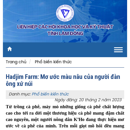
LIÊN HIỆP CÁC HỘI KHOA HỌC VÀ KỸ THUẬT
TỈNH LÂM ĐỒNG
Toggl
navig
Trang chủ
Phổ biến kiến thức
Hadjim Farm: Mơ ước màu nâu của người đàn
ông xứ núi
Danh mục:
Phổ biến kiến thức
Ngày đăng: 20 tháng 2 năm 2023
Từ trồng cà phê, mày mò những giống cà phê chất lượng
cao cho tới ra đời một thương hiệu cà phê mang đậm chất
cao nguyên, một người nông dân K’Ho đang thực hiện mơ
ước về cà phê của mình. Trên mỗi giọt mồ hôi đều mang