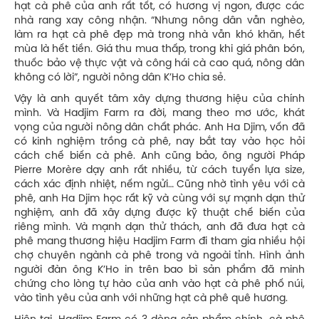
hạt cà phê của anh rất tốt, có hương vị ngon, được các
nhà rang xay công nhận. “Nhưng nông dân vẫn nghèo,
làm ra hạt cà phê đẹp mà trong nhà vẫn khó khăn, hết
mùa là hết tiền. Giá thu mua thấp, trong khi giá phân bón,
thuốc bảo vệ thực vật và công hái cà cao quá, nông dân
không có lời”, người nông dân K’Ho chia sẻ.
Vậy là anh quyết tâm xây dựng thương hiệu của chính
mình. Và Hadjim Farm ra đời, mang theo mơ ước, khát
vọng của người nông dân chất phác. Anh Ha Djim, vốn đã
có kinh nghiệm trồng cà phê, nay bắt tay vào học hỏi
cách chế biến cà phê. Anh cũng bảo, ông người Pháp
Pierre Morère dạy anh rất nhiều, từ cách tuyển lựa size,
cách xác định nhiệt, nếm ngửi… Cũng nhờ tình yêu với cà
phê, anh Ha Djim học rất kỹ và cùng với sự mạnh dạn thử
nghiệm, anh đã xây dựng được kỹ thuật chế biến của
riêng mình. Và mạnh dạn thử thách, anh đã đưa hạt cà
phê mang thương hiệu Hadjim Farm đi tham gia nhiều hội
chợ chuyên ngành cà phê trong và ngoài tỉnh. Hình ảnh
người đàn ông K’Ho in trên bao bì sản phẩm đã minh
chứng cho lòng tự hào của anh vào hạt cà phê phố núi,
vào tình yêu của anh với những hạt cà phê quê hương.