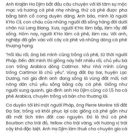
Anh Krajăn Ha Djim bắt đầu câu chuyện với lời tâm sự mộc
mạc và hương cà phê nhẹ nhàng, thứ cà phê được pha
bằng bình cổ cong duyên dáng. Anh bảo, mình là người
K’Ho Cil, con cháu của những người đã sống hàng đời dưới
chân núi Lang Biang. Xưa, người K’Ho làm bắp, làm rẫy để
sống. Hôm nay, người K’Ho làm cà phê, làm rau. Với anh,
nghiệp đã gắn vào với cây cà phê và những dòng cà phê
thượng hạng.
“Hồi lâu rồi, ông bà mình cũng trồng cà phê, từ thời người
Pháp. Đến đời mình thì giống này hết nhiều rồi, chủ yếu bà
con trồng Arabica dòng Catimor. Như nhà mình cũng
trồng Cartimor là chủ yếu”. Vùng đất Đạ Sar, huyện Lạc
Dương, nơi gia đình anh đang sống là vùng đất mới, nơi
nông dân chủ yếu sống bằng cây cà phê. Giống như
người xung quanh, gia đình anh Ha Djim cũng có 1,5 ha cà
phê Arabica, chuyên trồng và bán cho thương lái.
Cơ duyên tới khi một người Pháp, ông Pierre Morère tới đất
Đạ Sar, trồng và khôi phục lại các giống cà phê gần như
đã mất tích trên đất cao nguyên. Đó là thứ cà phê
Bourbon cho trái đỏ, Yellow cho trái vàng, với hương vị trái
cây khá đặc biệt. Anh Ha Djim làm thuê cho chuyên gia cà