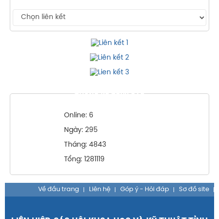
THỐNG KÊ TRUY CẬP
Online: 6
Ngày: 295
Tháng: 4843
Tổng: 1281119
Về đầu trang
Liên hệ
Góp ý - Hỏi đáp
Sơ đồ site