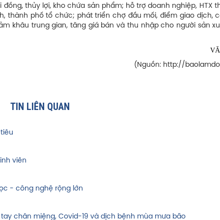
 đồng, thủy lợi, kho chứa sản phẩm; hỗ trợ doanh nghiệp, HTX 
, thành phố tổ chức; phát triển chợ đầu mối, điểm giao dịch, c
ảm khâu trung gian, tăng giá bán và thu nhập cho người sản xu
VĂ
(Nguồn: http://baolamdo
TIN LIÊN QUAN
tiêu
inh viên
ọc - công nghệ rộng lớn
 tay chân miệng, Covid-19 và dịch bệnh mùa mưa bão