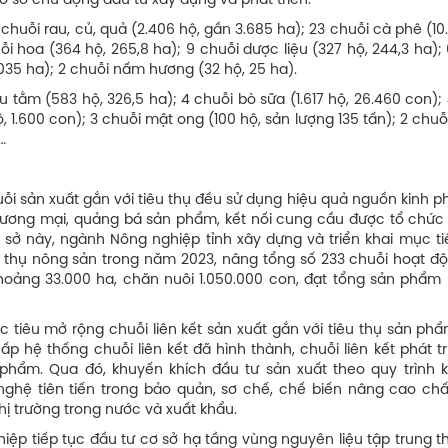
cơ sở chủ động đầu tư xây dựng và phát triển.
 chuỗi rau, củ, quả (2.406 hộ, gần 3.685 ha); 23 chuỗi cà phê (10
ỗi hoa (364 hộ, 265,8 ha); 9 chuỗi dược liệu (327 hộ, 244,3 ha);
.035 ha); 2 chuỗi nấm hương (32 hộ, 25 ha).
u tằm (583 hộ, 326,5 ha); 4 chuỗi bò sữa (1.617 hộ, 26.460 con);
ộ, 1.600 con); 3 chuỗi mật ong (100 hộ, sản lượng 135 tấn); 2 chuỗi
…
ỗi sản xuất gắn với tiêu thụ đều sử dụng hiệu quả nguồn kinh ph
thương mại, quảng bá sản phẩm, kết nối cung cầu được tổ chức
 sở này, ngành Nông nghiệp tỉnh xây dựng và triển khai mục ti
iêu thụ nông sản trong năm 2023, nâng tổng số 233 chuỗi hoạt đ
hoảng 33.000 ha, chăn nuôi 1.050.000 con, đạt tổng sản phẩm l
iêu mở rộng chuỗi liên kết sản xuất gắn với tiêu thụ sản phẩ
 hệ thống chuỗi liên kết đã hình thành, chuỗi liên kết phát t
phẩm. Qua đó, khuyến khích đầu tư sản xuất theo quy trình k
nghệ tiên tiến trong bảo quản, sơ chế, chế biến nâng cao chấ
hị trường trong nước và xuất khẩu.
iệp tiếp tục đầu tư cơ sở hạ tầng vùng nguyên liệu tập trung t