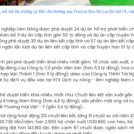
ối thị trường tại Hội chợ thương mại Festival Hoa Đà Lạt lần thứ IX, n
ghiệp Lâm Đồng được phệ duyệt 24 dự án hỗ trợ phát triển chu
 phân bổ 11 dự án cấp tỉnh gần 50 tỷ đồng và dự án cấp huyện h
ng phê duyệt 30 dự án liên kết cấp tỉnh và 57 dự án liên kết cấ
i ngân lần lượt dự án liên kết cấp tỉnh và cấp huyện hơn 51 tỷ
inh phí phê duyệt triển khai nhiều nhất gồm: Tổ chức sản xuất, 
cấp đông của Công ty Cổ phần Viên Sơn (hơn 11,3 tỷ đồng); hoa 
hợp Vạn Thành 1 (hơn 11 tỷ đồng); atiso của Công ty TNHH Trà 
vật tư, dịch vụ đầu vào tại HTX Dịch vụ nông - lâm nghiệp Nam 
 duyệt triển khai nhiều nhất như: Chuỗi liên kết sản xuất gắn 
 Đạ K’nàng, Đam Rông (hơn 4,6 tỷ đồng); sản phẩm mật ong và c
ất Thương mại Việt - Ý (gần 3,4 tỷ đồng)…
 rộng hoạt động 213 chuỗi liên kết, tăng 31 chuỗi so với năm 2
 480.738 tấn/năm; hơn 2.800 hộ chăn nuôi 1.030.860 con heo, bò
 lượng đạt hơn 143.180 tấn. Bên cạnh 87 chuỗi được ngân sách 