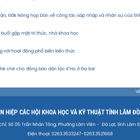
huận, Đắk Nông họp bàn về công tác sáp nhập và nhân sự của tỉn
 buổi gặp mặt trí thức, nhà khoa học
g với hoạt động phổ biến kiến thức
hê chè cho đồng bào dân tộc K’Ho ở Đạ Sar
Về
ÊN HIỆP CÁC HỘI KHOA HỌC VÀ KỸ THUẬT TỈNH LÂM Đ
 chỉ: Số 05 Trần Nhân Tông, Phường Lâm Viên - Đà Lạt, tỉnh Lâm 
Điện thoại: 0263.3533247-0263.3521668