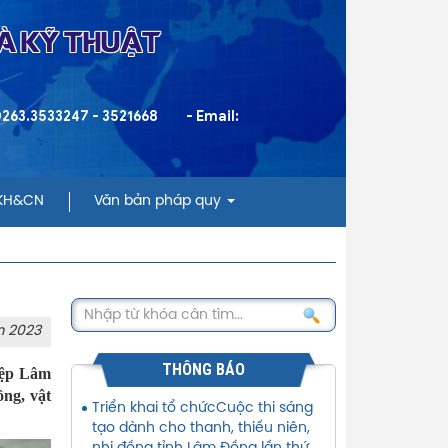
VÀ KỸ THUẬT
 0263.3533247 - 3521668
- Email:
 KH&CN
Văn bản pháp quy
m 2023
THÔNG BÁO
hiệp Lâm
ồng, vật
Triển khai tổ chứcCuộc thi sáng
tạo dành cho thanh, thiếu niên,