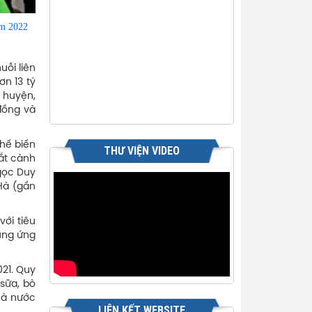
ăm 2022
ỗi liên
ơn 13 tỷ
p huyện,
 đồng và
chế biến
THƯ VIỆN VIDEO
cắt cành
Ngọc Duy
Hà (gần
với tiêu
ung ứng
021. Quy
 sữa, bò
nhà nước
LIÊN KẾT WEBSITE