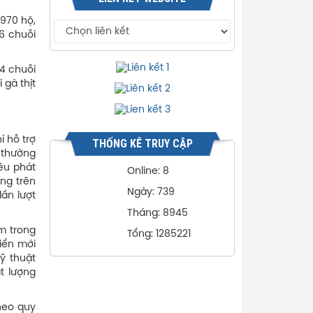
.970 hộ,
 6 chuỗi
 4 chuỗi
 gà thịt
í hỗ trợ
THỐNG KÊ TRUY CẬP
 thường
êu phát
Online: 8
ộng trên
Ngày: 739
ần lượt
Tháng: 8945
m trong
Tổng: 1285221
riển mới
ỹ thuật
t lượng
heo quy