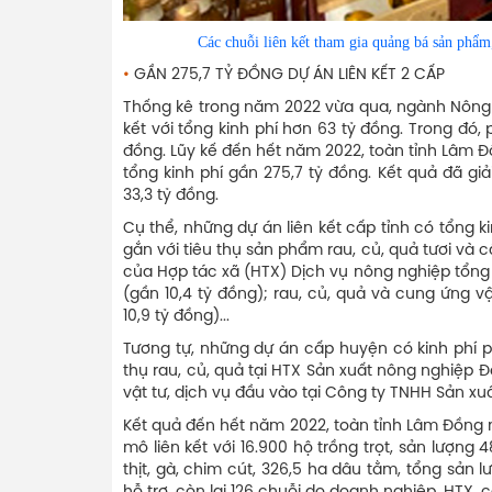
Các chuỗi liên kết tham gia quảng bá sản phẩm, kết n
•
GẦN 275,7 TỶ ĐỒNG DỰ ÁN LIÊN KẾT 2 CẤP
Thống kê trong năm 2022 vừa qua, ngành Nông n
kết với tổng kinh phí hơn 63 tỷ đồng. Trong đó,
đồng. Lũy kế đến hết năm 2022, toàn tỉnh Lâm Đồ
tổng kinh phí gần 275,7 tỷ đồng. Kết quả đã giả
33,3 tỷ đồng.
Cụ thể, những dự án liên kết cấp tỉnh có tổng k
gắn với tiêu thụ sản phẩm rau, củ, quả tươi và 
của Hợp tác xã (HTX) Dịch vụ nông nghiệp tổng 
(gần 10,4 tỷ đồng); rau, củ, quả và cung ứng 
10,9 tỷ đồng)...
Tương tự, những dự án cấp huyện có kinh phí phê
thụ rau, củ, quả tại HTX Sản xuất nông nghiệp
vật tư, dịch vụ đầu vào tại Công ty TNHH Sản xu
Kết quả đến hết năm 2022, toàn tỉnh Lâm Đồng mở
mô liên kết với 16.900 hộ trồng trọt, sản lượng
thịt, gà, chim cút, 326,5 ha dâu tằm, tổng sản