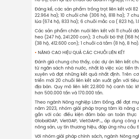
hỗ trợ, còn lại 126 chuỗi do doanh nghiệp, HTX, 
Đáng kể, các sản phẩm trồng trọt liên kết với 82
22.964 ha); 10 chuỗi chè (306 hộ, 818 ha); 7 chu
lúa (674 hộ, 833 ha); 6 chuỗi mắc ca ( 823 hộ, 1
Các sản phẩm chăn nuôi liên kết với 11 chuỗi dâ
heo (247 hộ, 241.200 con); 3 chuỗi bò thịt (168 h
(38 hộ, 412.600 con); 1 chuỗi cá tầm (8 hộ, 8 ha)
•
NÂNG CAO HIỆU QUẢ CÁC CHUỖI LIÊN KẾT
Đánh giá chung cho thấy, các dự án liên kết chu
từ ngân sách nhà nước, nhất là việc xúc tiến 
xuyên và đạt những kết quả nhất định. Trên cơ
triển mới 20 chuỗi liên kết sản xuất gắn với t
địa bàn. Quy mô liên kết 22.800 hộ canh tác k
hơn 500.000 tấn và 170.000 tấn.
Theo ngành Nông nghiệp Lâm Đồng, để đạt mục t
năm 2023, nhóm giải pháp trọng tâm là nâng cấp
gắn với các điều kiện đảm bảo an toàn thực 
GlobalGAP, VietGAP, VietGAHP…, áp dụng công 
nông sản, uy tín thương hiệu, đáp ứng nhu cầu t
Với nhóm giải pháp chính sách, ngành Nông ngh