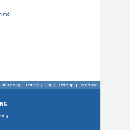
h mới
 đầu trang
Liên hệ
Góp ý - Hỏi đáp
Sơ đồ site
ỒNG
Đồng