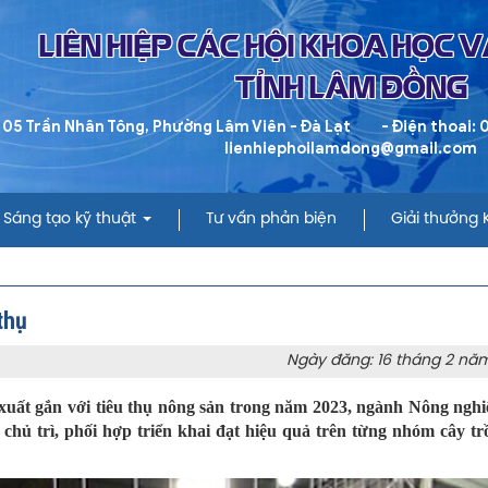
LIÊN HIỆP CÁC HỘI KHOA HỌC 
TỈNH LÂM ĐỒNG
 05 Trần Nhân Tông, Phường Lâm Viên - Đà Lạt
- Điện thoai:
lienhiephoilamdong@gmail.com
Sáng tạo kỹ thuật
Tư vấn phản biện
Giải thưởng
thụ
Ngày đăng: 16 tháng 2 nă
n xuất gắn với tiêu thụ nông sản trong năm 2023, ngành Nông ng
hủ trì, phối hợp triển khai đạt hiệu quả trên từng nhóm cây tr