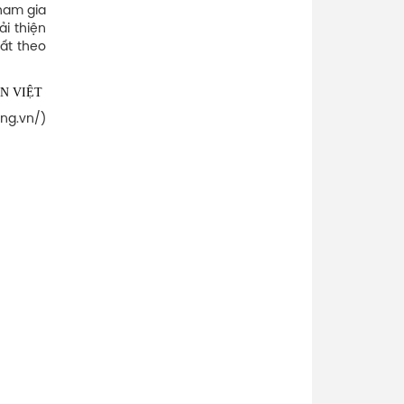
tham gia
ải thiện
ất theo
N VIỆT
ng.vn/)