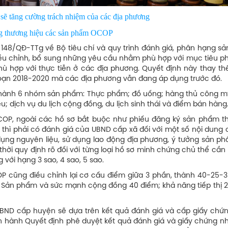
ng cường trách nhiệm của các địa phương
hiệu các sản phẩm OCOP
148/QĐ-TTg về Bộ tiêu chí và quy trình đánh giá, phân hạng s
ều chỉnh, bổ sung những yêu cầu nhằm phù hợp với mục tiêu phá
ù hợp với thực tiễn ở các địa phương. Quyết định này thay th
đoạn 2018-2020 mà các địa phương vẫn đang áp dụng trước đó.
thành 6 nhóm sản phẩm: Thực phẩm; đồ uống; hàng thủ công m
u; dịch vụ du lịch cộng đồng, du lịch sinh thái và điểm bán hàng
COP, ngoài các hồ sơ bắt buộc như phiếu đăng ký sản phẩm t
 thì phải có đánh giá của UBND cấp xã đối với một số nội dung 
ng nguyên liệu, sử dụng lao động địa phương, ý tưởng sản ph
ời quy định rõ đối với từng loại hồ sơ minh chứng chủ thể cần
ới hạng 3 sao, 4 sao, 5 sao.
 cũng điều chỉnh lại cơ cấu điểm giữa 3 phần, thành 40-25-3
ể: Sản phẩm và sức mạnh cộng đồng 40 điểm; khả năng tiếp thị 2
BND cấp huyện sẽ dựa trên kết quả đánh giá và cấp giấy chứ
n hành Quyết định phê duyệt kết quả đánh giá và giấy chứng n