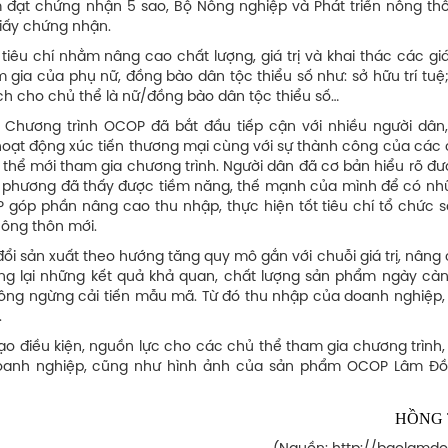
 đạt chứng nhận 5 sao, Bộ Nông nghiệp và Phát triển nông thô
giấy chứng nhận.
iêu chí nhằm nâng cao chất lượng, giá trị và khai thác các giá
a của phụ nữ, đồng bào dân tộc thiểu số như: sở hữu trí tuệ; 
h cho chủ thể là nữ/đồng bào dân tộc thiểu số…
, Chương trình OCOP đã bắt đầu tiếp cận với nhiều người dân
hoạt động xúc tiến thương mại cùng với sự thành công của các 
thể mới tham gia chương trình. Người dân đã cơ bản hiểu rõ đ
a phương đã thấy được tiềm năng, thế mạnh của mình để có nhữ
óp phần nâng cao thu nhập, thực hiện tốt tiêu chí tổ chức s
ông thôn mới.
 sản xuất theo hướng tăng quy mô gắn với chuỗi giá trị, nâng 
g lại những kết quả khả quan, chất lượng sản phẩm ngày cà
ng ngừng cải tiến mẫu mã. Từ đó thu nhập của doanh nghiệp,
.
o điều kiện, nguồn lực cho các chủ thể tham gia chương trình,
oanh nghiệp, cũng như hình ảnh của sản phẩm OCOP Lâm Đ
HỒNG