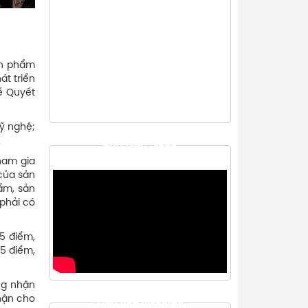
ản phẩm
t triển
ế Quyết
ỹ nghệ;
.
THƯ VIỆN VIDEO
ham gia
của sản
ẩm, sản
 phải có
5 điểm,
5 điểm,
ng nhận
hận cho
LIÊN KẾT WEBSITE