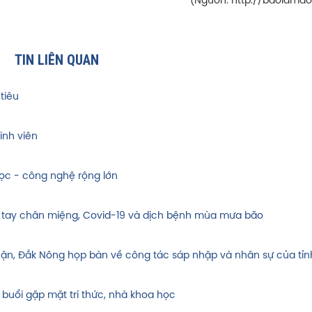
(Nguồn: http://baolamdo
TIN LIÊN QUAN
tiêu
inh viên
ọc - công nghệ rộng lớn
 tay chân miệng, Covid-19 và dịch bệnh mùa mưa bão
huận, Đắk Nông họp bàn về công tác sáp nhập và nhân sự của tỉn
 buổi gặp mặt trí thức, nhà khoa học