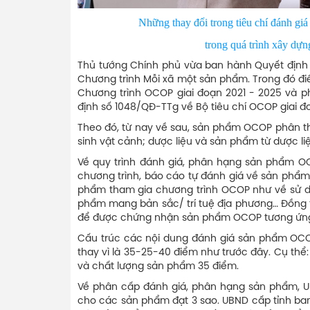
Những thay đổi trong tiêu chí đánh giá sẽ tă
trong quá trình xây dựng thương 
Thủ tướng Chính phủ vừa ban hành Quyết định 
Chương trình Mỗi xã một sản phẩm. Trong đó đi
Chương trình OCOP giai đoạn 2021 - 2025 và ph
định số 1048/QĐ-TTg về Bộ tiêu chí OCOP giai 
Theo đó, từ nay về sau, sản phẩm OCOP phân 
sinh vật cảnh; dược liệu và sản phẩm từ dược liệ
Về quy trình đánh giá, phân hạng sản phẩm O
chương trình, báo cáo tự đánh giá về sản phẩm
phẩm tham gia chương trình OCOP như về sử dụ
phẩm mang bản sắc/ trí tuệ địa phương… Đồng th
để được chứng nhận sản phẩm OCOP tương ứng v
Cấu trúc các nội dung đánh giá sản phẩm OCOP
thay vì là 35-25-40 điểm như trước đây. Cụ th
và chất lượng sản phẩm 35 điểm.
Về phân cấp đánh giá, phân hạng sản phẩm, U
cho các sản phẩm đạt 3 sao. UBND cấp tỉnh ba