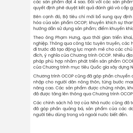
các sản phẩm đạt 4 sao. Đối với các sản phẩm
quyết định phê duyệt kết quả đánh giá và cấp 
Bên cạnh đó, Bộ tiêu chí mới bổ sung quy định t
hóa của sản phẩm OCOP; khuyến khích sự tham gi
hướng dẫn sử dụng sản phẩm; điểm khuyến khíc
Theo ông Phạm Hưng, qua thời gian triển khai
nghiệp. Thông qua công tác tuyên truyền, các 
đi trước đã tạo động lực mạnh mẽ cho các chủ 
đích, ý nghĩa của Chương trình OCOP. Nhiều đị
pháp phù hợp nhằm phát triển sản phẩm OCOP g
của Chương trình mục tiêu Quốc gia xây dựng N
Chương trình OCOP cũng đã góp phần chuyển đổi
nhập cho người dân nông thôn, từng bước man
nâng cao. Các sản phẩm được chứng nhận, khô
đã được tăng lên thông qua Chương trình OCOP
Các chính sách hỗ trợ của Nhà nước cũng đã tạ
đã góp phần quảng bá, sản phẩm của các d
người tiêu dùng trong và ngoài nước biết đến.