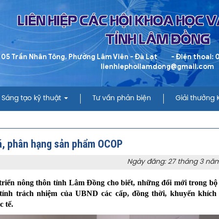
LIÊN HIỆP CÁC HỘI KHOA HỌC 
TỈNH LÂM ĐỒNG
 05 Trần Nhân Tông, Phường Lâm Viên - Đà Lạt
- Điện thoai:
lienhiephoilamdong@gmail.com
Sáng tạo kỹ thuật
Tư vấn phản biện
Giải thưởng
iá, phân hạng sản phẩm OCOP
Ngày đăng: 27 tháng 3 nă
iển nông thôn tỉnh Lâm Đồng cho biết, những đổi mới trong bộ 
ính trách nhiệm của UBND các cấp, đồng thời, khuyến khích 
 tế.