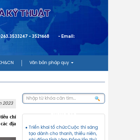
VÀ KỸ THUẬT
 0263.3533247 - 3521668
- Email:
 KH&CN
Văn bản pháp quy
m 2023
THÔNG BÁO
tiêu chí
các địa
Triển khai tổ chứcCuộc thi sáng
tạo dành cho thanh, thiếu niên,