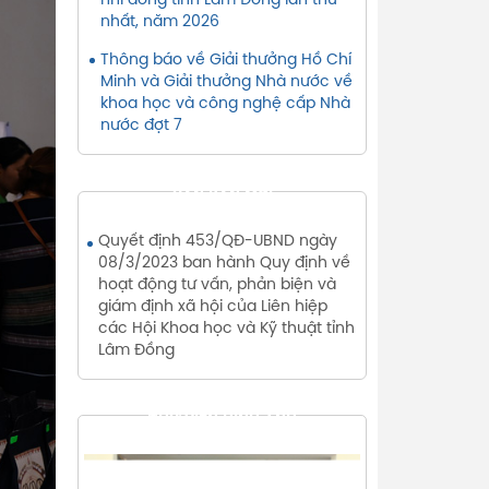
nhi đồng tỉnh Lâm Đồng lần thứ
nhất, năm 2026
Thông báo về Giải thưởng Hồ Chí
Minh và Giải thưởng Nhà nước về
khoa học và công nghệ cấp Nhà
nước đợt 7
VĂN BẢN MỚI
Quyết định 453/QĐ-UBND ngày
08/3/2023 ban hành Quy định về
hoạt động tư vấn, phản biện và
giám định xã hội của Liên hiệp
các Hội Khoa học và Kỹ thuật tỉnh
Lâm Đồng
THƯ VIỆN HÌNH ẢNH