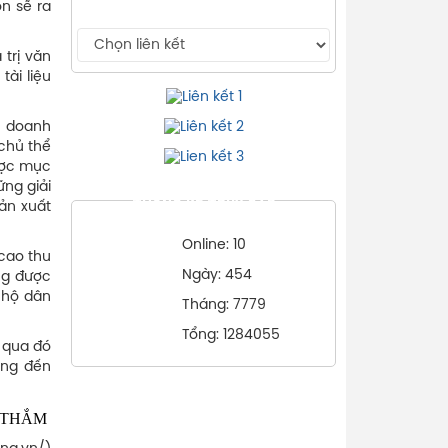
n sẽ ra
 trị văn
tài liệu
, doanh
chủ thể
ược mục
ng giải
THỐNG KÊ TRUY CẬP
ản xuất
Online: 10
cao thu
Ngày: 454
ng được
 hộ dân
Tháng: 7779
Tổng: 1284055
 qua đó
ồng đến
 THẮM