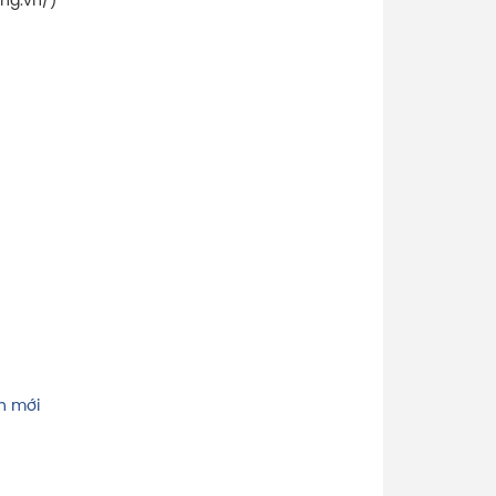
ng.vn/)
h mới