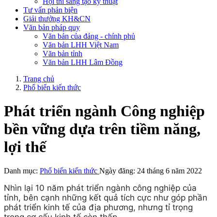
Hội thi sáng tạo kỹ thuật
Tư vấn phản biện
Giải thưởng KH&CN
Văn bản pháp quy
Văn bản của đảng - chính phủ
Văn bản LHH Việt Nam
Văn bản tỉnh
Văn bản LHH Lâm Đồng
Trang chủ
Phổ biến kiến thức
Phát triển ngành Công nghiệp
bền vững dựa trên tiềm năng,
lợi thế
Danh mục:
Phổ biến kiến thức
Ngày đăng: 24 tháng 6 năm 2022
Nhìn lại 10 năm phát triển ngành công nghiệp của
tỉnh, bên cạnh những kết quả tích cực như góp phần
phát triển kinh tế của địa phương, nhưng tỉ trọng
trong cơ cấu kinh tế còn thấp.