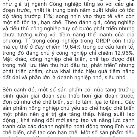
như giá trị ngành Công nghiệp tăng so với các giai
đoạn trước, nhất là trung bình năm xuất khẩu có tốc
độ tăng trưởng 11%; song nhìn vào thực tế vẫn còn
một số tồn tại, hạn chế. Theo đánh giá, công nghiệp
và tiểu thủ công nghiệp tuy có bước phát triển nhưng
chưa tương xứng với tiềm năng thế mạnh của địa
phương. Tỉ trọng công nghiệp trong GRDP còn thấp
mà cụ thể ở đây chiếm 19,64% trong cơ cấu kinh tế,
trong đó đáng chú ý công nghiệp chỉ chiếm 12,96%.
Mặt khác, công nghiệp chế biến, chế tạo được đặt
trong mối “ưu tiên thu hút đầu tư, phát triển” nhưng
phát triển chậm, chưa khai thác hiệu quả tiềm năng
đất đai và phần lớn là doanh nghiệp nhỏ, siêu nhỏ.
Bên cạnh đó, một số sản phẩm có mức tăng trưởng
bình quân giai đoạn sau thấp hơn giai đoạn trước,
đơn cử như chè chế biến, sợi tơ tằm, lụa tơ tằm… Các
sản phẩm nông nghiệp chủ yếu sơ chế hoặc chế biến
một phần nên giá trị gia tăng thấp. Năng suất lao
động , khả năng đổi mới sáng tạo và năng lực cạnh
tranh của các doanh nghiệp hoạt động trong lĩnh vực
chế biến, chế tạo còn hạn chế. Một số sản phẩm tiểu