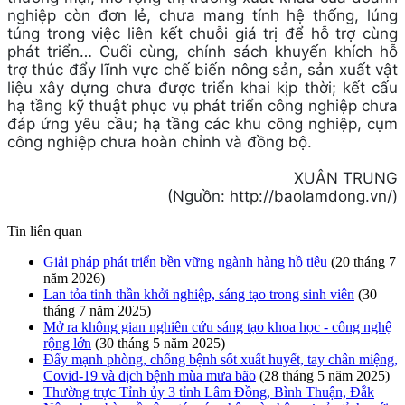
nghiệp còn đơn lẻ, chưa mang tính hệ thống, lúng
túng trong việc liên kết chuỗi giá trị để hỗ trợ cùng
phát triển… Cuối cùng, chính sách khuyến khích hỗ
trợ thúc đẩy lĩnh vực chế biến nông sản, sản xuất vật
liệu xây dựng chưa được triển khai kịp thời; kết cấu
hạ tầng kỹ thuật phục vụ phát triển công nghiệp chưa
đáp ứng yêu cầu; hạ tầng các khu công nghiệp, cụm
công nghiệp chưa hoàn chỉnh và đồng bộ.
XUÂN TRUNG
(Nguồn: http://baolamdong.vn/)
Tin liên quan
Giải pháp phát triển bền vững ngành hàng hồ tiêu
(20 tháng 7
năm 2026)
Lan tỏa tinh thần khởi nghiệp, sáng tạo trong sinh viên
(30
tháng 7 năm 2025)
Mở ra không gian nghiên cứu sáng tạo khoa học - công nghệ
rộng lớn
(30 tháng 5 năm 2025)
Đẩy mạnh phòng, chống bệnh sốt xuất huyết, tay chân miệng,
Covid-19 và dịch bệnh mùa mưa bão
(28 tháng 5 năm 2025)
Thường trực Tỉnh ủy 3 tỉnh Lâm Đồng, Bình Thuận, Đắk