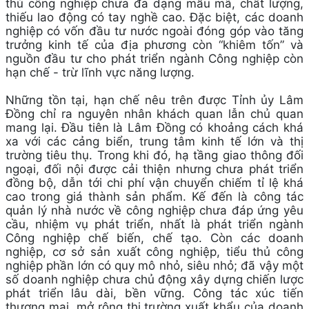
thủ công nghiệp chưa đa dạng mẫu mã, chất lượng,
thiếu lao động có tay nghề cao. Đặc biệt, các doanh
nghiệp có vốn đầu tư nước ngoài đóng góp vào tăng
trưởng kinh tế của địa phương còn “khiêm tốn” và
nguồn đầu tư cho phát triển ngành Công nghiệp còn
hạn chế - trừ lĩnh vực năng lượng.
Những tồn tại, hạn chế nêu trên được Tỉnh ủy Lâm
Đồng chỉ ra nguyên nhân khách quan lẫn chủ quan
mang lại. Đầu tiên là Lâm Đồng có khoảng cách khá
xa với các cảng biển, trung tâm kinh tế lớn và thị
trường tiêu thụ. Trong khi đó, hạ tầng giao thông đối
ngoại, đối nội được cải thiện nhưng chưa phát triển
đồng bộ, dẫn tới chi phí vận chuyển chiếm tỉ lệ khá
cao trong giá thành sản phẩm. Kế đến là công tác
quản lý nhà nước về công nghiệp chưa đáp ứng yêu
cầu, nhiệm vụ phát triển, nhất là phát triển ngành
Công nghiệp chế biến, chế tạo. Còn các doanh
nghiệp, cơ sở sản xuất công nghiệp, tiểu thủ công
nghiệp phần lớn có quy mô nhỏ, siêu nhỏ; đã vậy một
số doanh nghiệp chưa chủ động xây dựng chiến lược
phát triển lâu dài, bền vững. Công tác xúc tiến
thương mại, mở rộng thị trường xuất khẩu của doanh