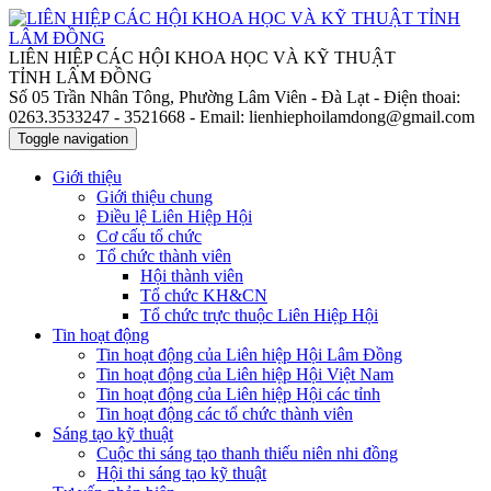
LIÊN HIỆP CÁC HỘI KHOA HỌC VÀ KỸ THUẬT
TỈNH LÂM ĐỒNG
Số 05 Trần Nhân Tông, Phường Lâm Viên - Đà Lạt
- Điện thoai:
0263.3533247 - 3521668
- Email: lienhiephoilamdong@gmail.com
Toggle navigation
Giới thiệu
Giới thiệu chung
Điều lệ Liên Hiệp Hội
Cơ cấu tổ chức
Tổ chức thành viên
Hội thành viên
Tổ chức KH&CN
Tổ chức trực thuộc Liên Hiệp Hội
Tin hoạt động
Tin hoạt động của Liên hiệp Hội Lâm Đồng
Tin hoạt động của Liên hiệp Hội Việt Nam
Tin hoạt động của Liên hiệp Hội các tỉnh
Tin hoạt động các tổ chức thành viên
Sáng tạo kỹ thuật
Cuộc thi sáng tạo thanh thiếu niên nhi đồng
Hội thi sáng tạo kỹ thuật