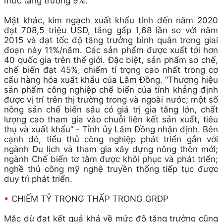
mức tăng trưởng 9%.
Mặt khác, kim ngạch xuất khẩu tính đến năm 2020
đạt 708,5 triệu USD, tăng gấp 1,68 lần so với năm
2015 và đạt tốc độ tăng trưởng bình quân trong giai
đoạn này 11%/năm. Các sản phẩm được xuất tới hơn
40 quốc gia trên thế giới. Đặc biệt, sản phẩm sơ chế,
chế biến đạt 45%, chiếm tỉ trọng cao nhất trong cơ
cấu hàng hóa xuất khẩu của Lâm Đồng. “Thương hiệu
sản phẩm công nghiệp chế biến của tỉnh khẳng định
được vị trí trên thị trường trong và ngoài nước; một số
nông sản chế biến sâu có giá trị gia tăng lớn, chất
lượng cao tham gia vào chuỗi liên kết sản xuất, tiêu
thụ và xuất khẩu” - Tỉnh ủy Lâm Đồng nhận định. Bên
cạnh đó, tiểu thủ công nghiệp phát triển gắn với
ngành Du lịch và tham gia xây dựng nông thôn mới;
ngành Chế biến tơ tằm được khôi phục và phát triển;
nghề thủ công mỹ nghệ truyền thống tiếp tục được
duy trì phát triển.
•
CHIẾM TỶ TRỌNG THẤP TRONG GRDP
Mặc dù đạt kết quả khá về mức độ tăng trưởng cũng