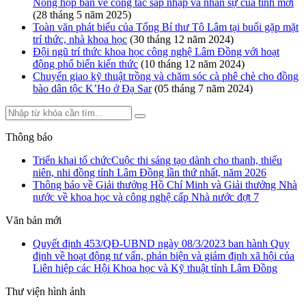
Nông họp bàn về công tác sáp nhập và nhân sự của tỉnh mới
(28 tháng 5 năm 2025)
Toàn văn phát biểu của Tổng Bí thư Tô Lâm tại buổi gặp mặt
trí thức, nhà khoa học
(30 tháng 12 năm 2024)
Đội ngũ trí thức khoa học công nghệ Lâm Đồng với hoạt
động phổ biến kiến thức
(10 tháng 12 năm 2024)
Chuyển giao kỹ thuật trồng và chăm sóc cà phê chè cho đồng
bào dân tộc K’Ho ở Đạ Sar
(05 tháng 7 năm 2024)
Thông báo
Triển khai tổ chứcCuộc thi sáng tạo dành cho thanh, thiếu
niên, nhi đồng tỉnh Lâm Đồng lần thứ nhất, năm 2026
Thông báo về Giải thưởng Hồ Chí Minh và Giải thưởng Nhà
nước về khoa học và công nghệ cấp Nhà nước đợt 7
Văn bản mới
Quyết định 453/QĐ-UBND ngày 08/3/2023 ban hành Quy
định về hoạt động tư vấn, phản biện và giám định xã hội của
Liên hiệp các Hội Khoa học và Kỹ thuật tỉnh Lâm Đồng
Thư viện hình ảnh