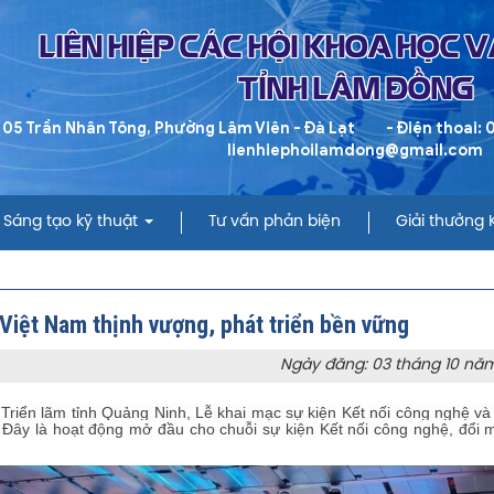
LIÊN HIỆP CÁC HỘI KHOA HỌC 
TỈNH LÂM ĐỒNG
 05 Trần Nhân Tông, Phường Lâm Viên - Đà Lạt
- Điện thoai:
lienhiephoilamdong@gmail.com
Sáng tạo kỹ thuật
Tư vấn phản biện
Giải thưởng
Việt Nam thịnh vượng, phát triển bền vững
Ngày đăng: 03 tháng 10 nă
 Triển lãm tỉnh Quảng Ninh, Lễ khai mạc sự kiện Kết nối công nghệ và
 Đây là hoạt động mở đầu cho chuỗi sự kiện Kết nối công nghệ, đổi 