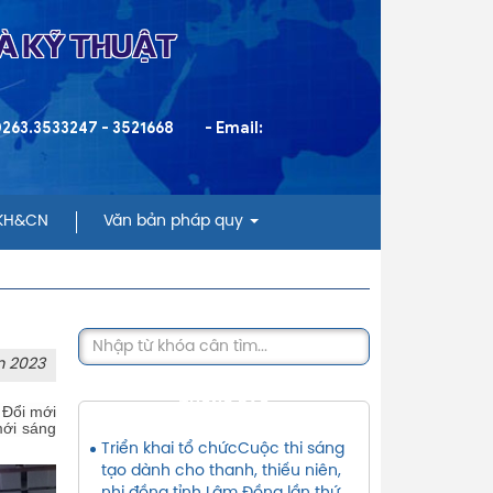
VÀ KỸ THUẬT
 0263.3533247 - 3521668
- Email:
 KH&CN
Văn bản pháp quy
m 2023
THÔNG BÁO
 Đổi mới
mới sáng
Triển khai tổ chứcCuộc thi sáng
tạo dành cho thanh, thiếu niên,