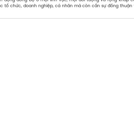
nh động đồng bộ ở mọi lĩnh vực, mọi đối tượng và rộng khắp c
các tổ chức, doanh nghiệp, cá nhân mà còn cần sự đồng thuận 