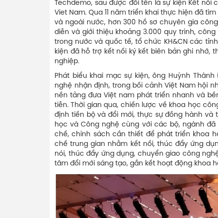
Techdemo, sau được đổi tên là sự kiện Kết nối
Viet Nam. Qua 11 năm triển khai thực hiện đã t
và ngoài nước, hơn 300 hồ sơ chuyên gia công
diễn và giới thiệu khoảng 3.000 quy trình, công
trong nước và quốc tế, tổ chức KH&CN các tỉnh
kiện đã hỗ trợ kết nối ký kết biên bản ghi nhớ
nghiệp.
Phát biểu khai mạc sự kiện, ông Huỳnh Thành
nghệ nhận định, trong bối cảnh Việt Nam hội nh
nền tảng đưa Việt nam phát triển nhanh và bền
tiễn. Thời gian qua, chiến lược về khoa học cô
định tiến bộ và đổi mới, thực sự đồng hành và 
học và Công nghệ cùng với các bộ, ngành đã 
chế, chính sách cần thiết để phát triển khoa
chế trung gian nhằm kết nối, thúc đẩy ứng dụ
nói, thúc đẩy ứng dụng, chuyển giao công nghệ
tâm đổi mới sáng tạo, gắn kết hoạt động khoa h