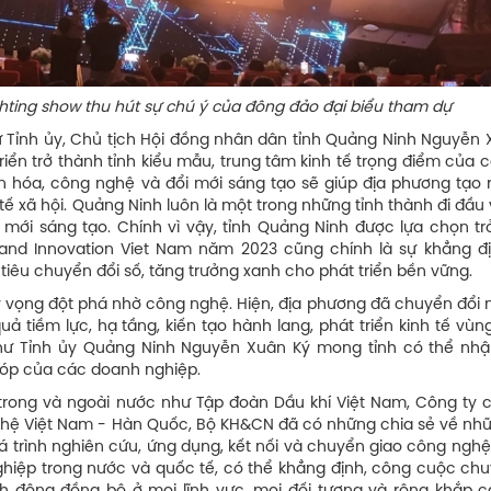
show thu hút sự chú ý của đông đảo đại biểu tham dự
 Tỉnh ủy, Chủ tịch Hội đồng nhân dân tỉnh Quảng Ninh Nguyễn 
riển trở thành tỉnh kiểu mẫu, trung tâm kinh tế trọng điểm của 
văn hóa, công nghệ và đổi mới sáng tạo sẽ giúp địa phương tạo 
 tế xã hội. Quảng Ninh luôn là một trong những tỉnh thành đi đầu
mới sáng tạo. Chính vì vậy, tỉnh Quảng Ninh được lựa chọn tr
and Innovation Viet Nam năm 2023 cũng chính là sự khẳng đ
tiêu chuyển đổi số, tăng trưởng xanh cho phát triển bền vững.
 vọng đột phá nhờ công nghệ. Hiện, địa phương đã chuyển đổi 
uả tiềm lực, hạ tầng, kiến tạo hành lang, phát triển kinh tế vùn
 thư Tỉnh ủy Quảng Ninh Nguyễn Xuân Ký mong tỉnh có thể nh
 góp của các doanh nghiệp.
 trong và ngoài nước như Tập đoàn Dầu khí Việt Nam, Công ty 
ghệ Việt Nam - Hàn Quốc, Bộ KH&CN đã có những chia sẻ về nh
uá trình nghiên cứu, ứng dụng, kết nối và chuyển giao công ngh
hiệp trong nước và quốc tế, có thể khẳng định, công cuộc chu