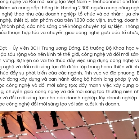
 công nghệ và Đổi mới sáng tạo Việt Nam - Techconnect and Inn
ìm kiếm và cung cấp thông tin khoảng 2.300 nguồn cung công ng
 nghệ theo nhu cầu doanh nghiệp, tổ chức và cá nhân; lựa chọ
 nghệ, thiết bị, sản phẩm của trên 1.000 các viện, trường, doan
/thành phố, các nhà sáng chế không chuyên tại sự kiện. Thông
, thỏa thuận hợp tác và chuyển giao công nghệ giữa các tổ chứ
 Đạt - Ủy viên BCH Trung ương Đảng, Bộ trưởng Bộ Khoa học 
ập sâu rộng vào nền kinh tế thế giới, công nghệ và đổi mới sán
 vững. Sự kiện có vai trò thúc đẩy việc ứng dụng công nghệ v
ng nghệ và đổi mới sáng tạo đã được tập trung hoàn thiện với n
thúc đẩy sự phát triển của các ngành, lĩnh vực và địa phương.
và đang xây dựng và ban hành đồng bộ hành lang pháp lý và
 học công nghệ và đổi mới sáng tạo; đẩy mạnh việc xây dựng c
ng, chuyển giao công nghệ và đổi mới sáng tạo thường niên n
 và đổi mới sáng tạo cho các doanh nghiệp, lấy doanh nghiệp l
ọc công nghệ đổi mới sáng tạo với sản xuất kinh doanh.