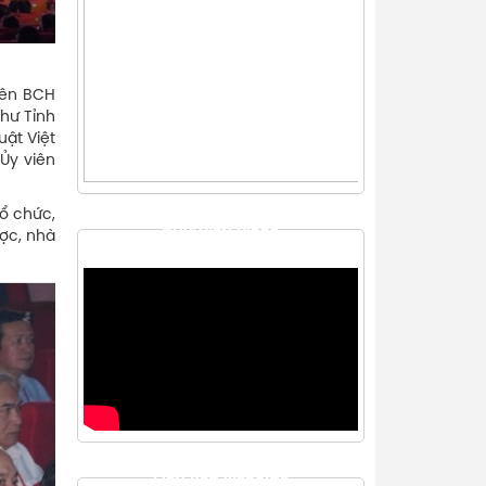
iên BCH
hư Tỉnh
uật Việt
Ủy viên
tổ chức,
THƯ VIỆN VIDEO
ược, nhà
LIÊN KẾT WEBSITE