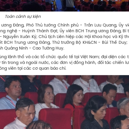
ự kiện
g ương Đảng, Phó Thủ tướng Chính phủ - Trần Lưu Quang, Ủy v
ng nghệ - Huỳnh Thành Đạt; Ủy viên BCH Trung ương Đảng, Bí t
 Nguyễn Xuân Ký; Chủ tịch Liên hiệp các Hội Khoa học và Kỹ th
t BCH Trung ương Đảng, Thứ trưởng Bộ KH&CN - Bùi Thế Duy; 
nh Quảng Ninh - Cao Tường Huy.
ng lãnh thổ và các tổ chức quốc tế tại Việt Nam; đại diện các 
 tín trong và ngoài nước, các đơn vị đồng hành, đối tác chiến l
óng viên tại các cơ quan báo chí.