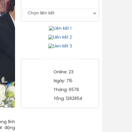
THỐNG KÊ TRUY CẬP
Online: 23
Ngày: 715
Tháng: 6578
Tổng: 1282854
ng lĩnh
ạt động