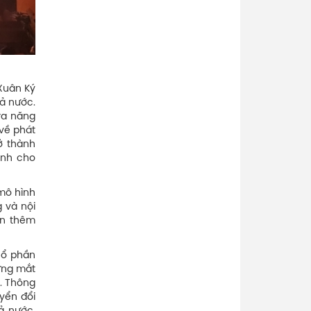
Xuân Ký
cả nước.
ra năng
 về phát
ở thành
ịnh cho
mô hình
g và nội
ận thêm
cổ phần
ững mắt
ệ. Thông
yển đổi