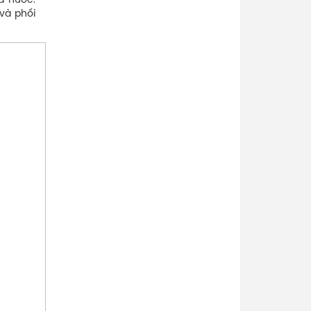
ả nước.
và phối