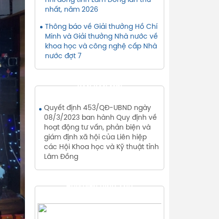
nhi đồng tỉnh Lâm Đồng lần thứ
nhất, năm 2026
Thông báo về Giải thưởng Hồ Chí
Minh và Giải thưởng Nhà nước về
khoa học và công nghệ cấp Nhà
nước đợt 7
VĂN BẢN MỚI
Quyết định 453/QĐ-UBND ngày
08/3/2023 ban hành Quy định về
hoạt động tư vấn, phản biện và
giám định xã hội của Liên hiệp
các Hội Khoa học và Kỹ thuật tỉnh
Lâm Đồng
THƯ VIỆN HÌNH ẢNH