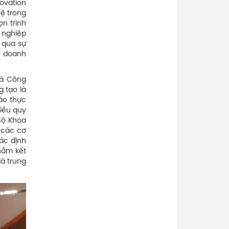
ovation
hệ trong
n trình
h nghiệp
 qua sự
c, doanh
và Công
g tạo là
ào thực
hiều quy
 Bộ Khoa
 các cơ
ác định
hằm kết
à trung