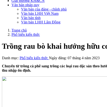
Giải thưởng KH&CN
Văn bản pháp quy
Văn bản của đảng - chính phủ
Văn bản LHH Việt Nam
Văn bản tỉnh
Văn bản LHH Lâm Đồng
Trang chủ
Phổ biến kiến thức
Trồng rau bò khai hướng hữu c
Danh mục:
Phổ biến kiến thức
Ngày đăng: 07 tháng 4 năm 2023
Chuyển từ trồng cà phê sang trồng các loại rau đặc sản theo hư
thu nhập ổn định.