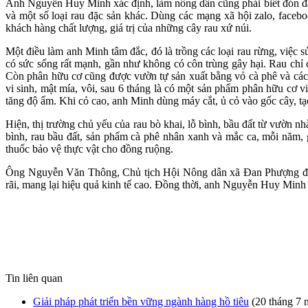
Anh Nguyễn Huy Minh xác định, làm nông dân cũng phải biết đón đầu
và một số loại rau đặc sản khác. Dùng các mạng xã hội zalo, facebo
khách hàng chất lượng, giá trị của những cây rau xứ núi.
Một điều làm anh Minh tâm đắc, đó là trồng các loại rau rừng, việc 
có sức sống rất mạnh, gần như không có côn trùng gây hại. Rau chỉ
Còn phân hữu cơ cũng được vườn tự sản xuất bằng vỏ cà phê và các p
vi sinh, mật mía, vôi, sau 6 tháng là có một sản phẩm phân hữu cơ vi
tăng độ ẩm. Khi cỏ cao, anh Minh dùng máy cắt, ủ cỏ vào gốc cây, tạ
Hiện, thị trường chủ yếu của rau bò khai, lỗ bình, bầu đất từ vườn 
bình, rau bầu đất, sản phẩm cà phê nhân xanh và mắc ca, mỗi năm, 
thuốc bảo vệ thực vật cho đồng ruộng.
Ông Nguyễn Văn Thông, Chủ tịch Hội Nông dân xã Đan Phượng đán
rãi, mang lại hiệu quả kinh tế cao. Đồng thời, anh Nguyễn Huy Minh 
Tin liên quan
Giải pháp phát triển bền vững ngành hàng hồ tiêu
(20 tháng 7