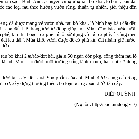
 rau sạch Bình Anna, chuyên cung ứng rau bò khai, lỗ bình, bầu đất
c các loại rau theo hướng vườn rừng, thuận tự nhiên, giới thiệu đến
hoang dã được mang về vườn nhà, rau bò khai, lỗ bình hay bầu đất đều
àu cho đất. Hệ thống tưới tự động giúp anh Minh đảm bảo nước tưới.
hê, khi thu hoạch cà phê thì tôi sử dụng vỏ trái cà phê, ủ cùng men
cho đất lâu dài”. Mùa khô, vườn được để cỏ phủ kín đất nhằm giữ nước,
h lớn.
u bò khai 2 tạ/sào/đợt hái, giá sỉ 50 ngàn đồng/kg, cộng thêm rau lỗ
đó là anh Minh tạo được môi trường sống lành mạnh, hạn chế sử dụng
ưới tán cây hiệu quả. Sản phẩm của anh Minh được cung cấp rộng
u cơ, xây dựng thương hiệu cho loại rau đặc sản dưới tán cây.
DIỆP QUỲNH
(Nguồn: http://baolamdong.vn/)