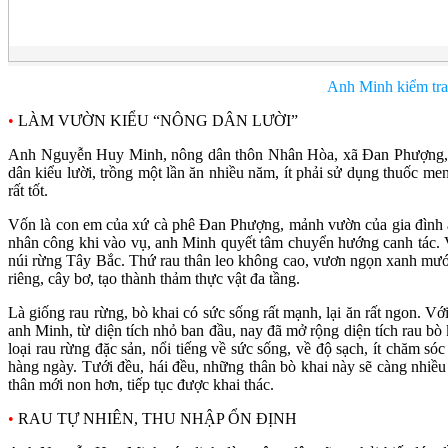
Anh Minh kiểm tra rau bò
•
LÀM VƯỜN KIỂU “NÔNG DÂN LƯỜI”
Anh Nguyễn Huy Minh, nông dân thôn Nhân Hòa, xã Đan Phượng, huy
dân kiểu lười, trồng một lần ăn nhiều năm, ít phải sử dụng thuốc me
rất tốt.
Vốn là con em của xứ cà phê Đan Phượng, mảnh vườn của gia đình an
nhân công khi vào vụ, anh Minh quyết tâm chuyển hướng canh tác. V
núi rừng Tây Bắc. Thứ rau thân leo không cao, vươn ngọn xanh mướt
riêng, cây bơ, tạo thành thảm thực vật đa tầng.
Là giống rau rừng, bò khai có sức sống rất mạnh, lại ăn rất ngon. Vớ
anh Minh, từ diện tích nhỏ ban đầu, nay đã mở rộng diện tích rau bò 
loại rau rừng đặc sản, nổi tiếng về sức sống, về độ sạch, ít chăm s
hàng ngày. Tưới đều, hái đều, những thân bò khai này sẽ càng nhiều
thân mới non hơn, tiếp tục được khai thác.
•
RAU TỰ NHIÊN, THU NHẬP ỔN ĐỊNH