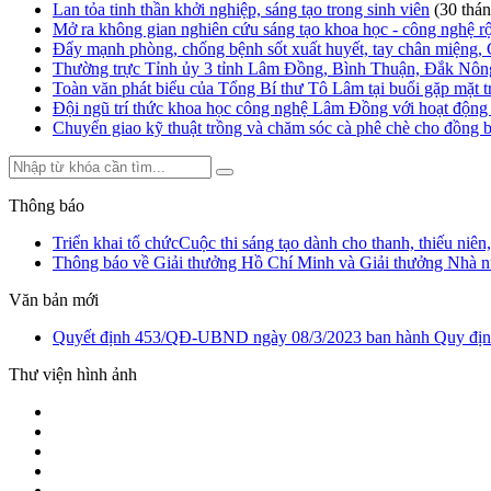
Lan tỏa tinh thần khởi nghiệp, sáng tạo trong sinh viên
(30 thá
Mở ra không gian nghiên cứu sáng tạo khoa học - công nghệ r
Đẩy mạnh phòng, chống bệnh sốt xuất huyết, tay chân miệng,
Thường trực Tỉnh ủy 3 tỉnh Lâm Đồng, Bình Thuận, Đắk Nông 
Toàn văn phát biểu của Tổng Bí thư Tô Lâm tại buổi gặp mặt tr
Đội ngũ trí thức khoa học công nghệ Lâm Đồng với hoạt động 
Chuyển giao kỹ thuật trồng và chăm sóc cà phê chè cho đồng 
Thông báo
Triển khai tổ chứcCuộc thi sáng tạo dành cho thanh, thiếu ni
Thông báo về Giải thưởng Hồ Chí Minh và Giải thưởng Nhà n
Văn bản mới
Quyết định 453/QĐ-UBND ngày 08/3/2023 ban hành Quy định v
Thư viện hình ảnh