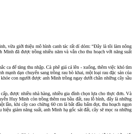
vừa giới thiệu mô hình canh tác rất dí dỏm: “Đây là tôi làm nông
 anh Minh đã được trồng nhiều năm và vẫn cho thu hoạch với năng suất
 ca để tăng thu nhập. Cà phê giá cả lên - xuống, thêm việc khó tìm
h mạnh dạn chuyển sang trồng rau bò khai, một loại rau đặc sản của
ức khỏe con người được anh Minh trồng ngay dưới chân những cây sầu
ao cấp, được nhiều nhà hàng, nhiều gia đình chọn lựa cho thực đơn. Và
Nguyễn Huy Minh còn trồng thêm rau bầu đất, rau lỗ bình, đây là những
 một lần, khi cây cao chừng 60 cm là bắt đầu bấm đọt, thu hoạch ngọn
u hiệu giảm năng suất, anh Minh hạ gốc sát đất, cây sẽ mọc ra những