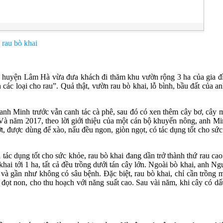
 khai
ện Lâm Hà vừa đưa khách đi thăm khu vườn rộng 3 ha của gia đình, 
n các loại cho rau”. Quả thật, vườn rau bò khai, lỗ bình, bầu đất của
h Minh trước vẫn canh tác cà phê, sau đó có xen thêm cây bơ, cây mắc
à năm 2017, theo lời giới thiệu của một cán bộ khuyến nông, anh Min
, được dùng để xào, nấu đều ngon, giòn ngọt, có tác dụng tốt cho s
i tác dụng tốt cho sức khỏe, rau bò khai đang dần trở thành thứ rau c
khai tới 1 ha, tất cả đều trồng dưới tán cây lớn. Ngoài bò khai, anh 
óc và gần như không có sâu bệnh. Đặc biệt, rau bò khai, chỉ cần trồng
 đọt non, cho thu hoạch với năng suất cao. Sau vài năm, khi cây có dấ