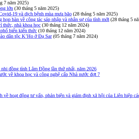
ng 7 năm 2025)
ộng lớn
(30 tháng 5 năm 2025)
 Covid-19 và dịch bệnh mùa mưa bão
(28 tháng 5 năm 2025)
họp bàn về công tác sáp nhập và nhân sự của tỉnh mới
(28 tháng 5 n
í thức, nhà khoa học
(30 tháng 12 năm 2024)
phổ biến kiến thức
(10 tháng 12 năm 2024)
bào dân tộc K’Ho ở Đạ Sar
(05 tháng 7 năm 2024)
ên, nhi đồng tỉnh Lâm Đồng lần thứ nhất, năm 2026
ước về khoa học và công nghệ cấp Nhà nước đợt 7
ề hoạt động tư vấn, phản biện và giám định xã hội của Liên hiệp c