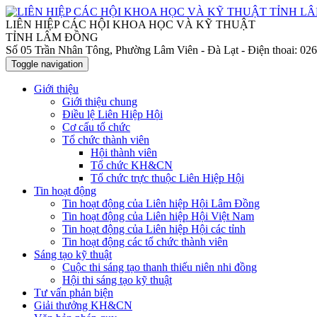
LIÊN HIỆP CÁC HỘI KHOA HỌC VÀ KỸ THUẬT
TỈNH LÂM ĐỒNG
Số 05 Trần Nhân Tông, Phường Lâm Viên - Đà Lạt
- Điện thoai: 0
Toggle navigation
Giới thiệu
Giới thiệu chung
Điều lệ Liên Hiệp Hội
Cơ cấu tổ chức
Tổ chức thành viên
Hội thành viên
Tổ chức KH&CN
Tổ chức trực thuộc Liên Hiệp Hội
Tin hoạt động
Tin hoạt động của Liên hiệp Hội Lâm Đồng
Tin hoạt động của Liên hiệp Hội Việt Nam
Tin hoạt động của Liên hiệp Hội các tỉnh
Tin hoạt động các tổ chức thành viên
Sáng tạo kỹ thuật
Cuộc thi sáng tạo thanh thiếu niên nhi đồng
Hội thi sáng tạo kỹ thuật
Tư vấn phản biện
Giải thưởng KH&CN