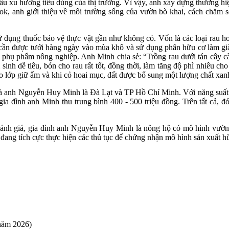
 xu hướng tiêu dùng của thị trường. Vì vậy, anh xây dựng thương hiệu
ok, anh giới thiệu về môi trường sống của vườn bò khai, cách chăm só
sử dụng thuốc bảo vệ thực vật gần như không có. Vốn là các loại rau 
 cần được tưới hàng ngày vào mùa khô và sử dụng phân hữu cơ làm gi
hụ phẩm nông nghiệp. Anh Minh chia sẻ: “Trồng rau dưới tán cây cà p
 sinh dễ tiêu, bón cho rau rất tốt, đồng thời, làm tăng độ phì nhiêu 
o lớp giữ ẩm và khi cỏ hoai mục, đất được bổ sung một lượng chất xan
nhà anh Nguyễn Huy Minh là Đà Lạt và TP Hồ Chí Minh. Với năng suất ra
gia đình anh Minh thu trung bình 400 - 500 triệu đồng. Trên tất cả, 
h giá, gia đình anh Nguyễn Huy Minh là nông hộ có mô hình vườn d
đang tích cực thực hiện các thủ tục để chứng nhận mô hình sản xuất hữ
 năm 2026)