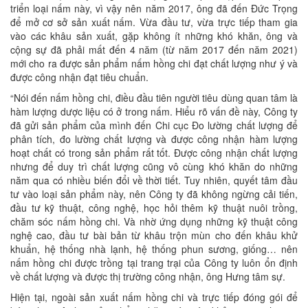
triển loại nấm này, vì vậy nên năm 2017, ông đã đến Đức Trọng
để mở cơ sở sản xuất nấm. Vừa đầu tư, vừa trực tiếp tham gia
vào các khâu sản xuất, gặp không ít những khó khăn, ông và
cộng sự đã phải mất đến 4 năm (từ năm 2017 đến năm 2021)
mới cho ra được sản phẩm nấm hồng chi đạt chất lượng như ý và
được công nhận đạt tiêu chuẩn.
“Nói đến nấm hồng chi, điều đầu tiên người tiêu dùng quan tâm là
hàm lượng dược liệu có ở trong nấm. Hiểu rõ vấn đề này, Công ty
đã gửi sản phẩm của mình đến Chi cục Đo lường chất lượng để
phân tích, đo lường chất lượng và được công nhận hàm lượng
hoạt chất có trong sản phẩm rất tốt. Được công nhận chất lượng
nhưng để duy trì chất lượng cũng vô cùng khó khăn do những
năm qua có nhiều biến đổi về thời tiết. Tuy nhiên, quyết tâm đầu
tư vào loại sản phẩm này, nên Công ty đã không ngừng cải tiến,
đầu tư kỹ thuật, công nghệ, học hỏi thêm kỹ thuật nuôi trồng,
chăm sóc nấm hồng chi. Và nhờ ứng dụng những kỹ thuật công
nghệ cao, đầu tư bài bản từ khâu trộn mùn cho đến khâu khử
khuẩn, hệ thống nhà lạnh, hệ thống phun sương, giống… nên
nấm hồng chi được trồng tại trang trại của Công ty luôn ổn định
về chất lượng và được thị trường công nhận, ông Hưng tâm sự.
Hiện tại, ngoài sản xuất nấm hồng chi và trực tiếp đóng gói để