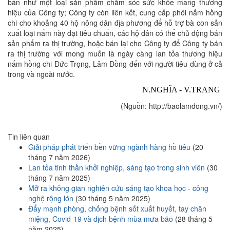
bán như một loại sản phẩm chăm sóc sức khỏe mang thương
hiệu của Công ty; Công ty còn liên kết, cung cấp phôi nấm hồng
chi cho khoảng 40 hộ nông dân địa phương để hỗ trợ bà con sản
xuất loại nấm này đạt tiêu chuẩn, các hộ dân có thể chủ động bán
sản phẩm ra thị trường, hoặc bán lại cho Công ty để Công ty bán
ra thị trường với mong muốn là ngày càng lan tỏa thương hiệu
nấm hồng chi Đức Trọng, Lâm Đồng đến với người tiêu dùng ở cả
trong và ngoài nước.
N.NGHĨA - V.TRANG
(Nguồn: http://baolamdong.vn/)
Tin liên quan
Giải pháp phát triển bền vững ngành hàng hồ tiêu
(20
tháng 7 năm 2026)
Lan tỏa tinh thần khởi nghiệp, sáng tạo trong sinh viên
(30
tháng 7 năm 2025)
Mở ra không gian nghiên cứu sáng tạo khoa học - công
nghệ rộng lớn
(30 tháng 5 năm 2025)
Đẩy mạnh phòng, chống bệnh sốt xuất huyết, tay chân
miệng, Covid-19 và dịch bệnh mùa mưa bão
(28 tháng 5
năm 2025)