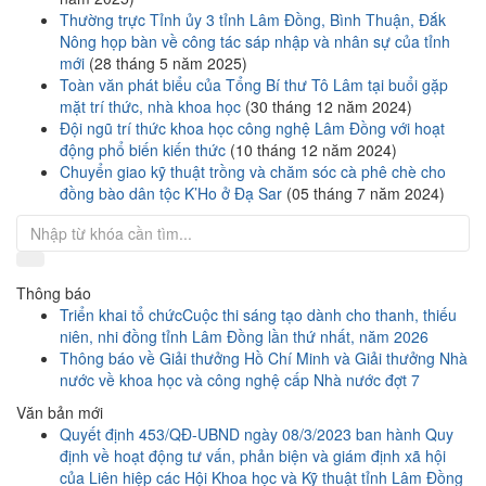
Thường trực Tỉnh ủy 3 tỉnh Lâm Đồng, Bình Thuận, Đắk
Nông họp bàn về công tác sáp nhập và nhân sự của tỉnh
mới
(28 tháng 5 năm 2025)
Toàn văn phát biểu của Tổng Bí thư Tô Lâm tại buổi gặp
mặt trí thức, nhà khoa học
(30 tháng 12 năm 2024)
Đội ngũ trí thức khoa học công nghệ Lâm Đồng với hoạt
động phổ biến kiến thức
(10 tháng 12 năm 2024)
Chuyển giao kỹ thuật trồng và chăm sóc cà phê chè cho
đồng bào dân tộc K’Ho ở Đạ Sar
(05 tháng 7 năm 2024)
Thông báo
Triển khai tổ chứcCuộc thi sáng tạo dành cho thanh, thiếu
niên, nhi đồng tỉnh Lâm Đồng lần thứ nhất, năm 2026
Thông báo về Giải thưởng Hồ Chí Minh và Giải thưởng Nhà
nước về khoa học và công nghệ cấp Nhà nước đợt 7
Văn bản mới
Quyết định 453/QĐ-UBND ngày 08/3/2023 ban hành Quy
định về hoạt động tư vấn, phản biện và giám định xã hội
của Liên hiệp các Hội Khoa học và Kỹ thuật tỉnh Lâm Đồng