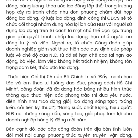
CĐCS hỗ trợ người sử dụng lao động xây dựng nội quy lao
động, bảng lương, thỏa ước lao động tập thể; trong trường
hợp xảy ra tranh chấp như đơn phương chấm dứt hợp
đồng lao động, kỷ luật lao động, đình công thì CĐCS sẽ tổ
chức đối thoại nhằm dung hòa lợi ích của NLĐ với người sử
dụng lao động trên tư cách là một chủ thể độc lập, trung
gian giải quyết tranh chấp lao động, hạn chế người lao
động tự ý bỏ việc. Ngoài ra, tổ chức Công đoàn giúp
doanh nghiệp giám sát thực hiện các quy định của pháp
luật về chế độ của NLĐ, từ đó sẽ hạn chế cao tai nạn lao
động, bỏ việc, làm việc không hết trách nhiệm, không tôn
trọng cam kết, thỏa ước lao động.
Thực hiện Chỉ thị 05 của Bộ Chính trị về “Đẩy mạnh học
tập và làm theo tư tưởng, đạo đức, phong cách Hồ Chí
Minh”, công đoàn đã đa dạng hóa bằng nhiều hình thức
thông qua thực hiện các phong trào thi đua yêu nước,
điển hình như “Lao động giỏi, lao động sáng tạo”; “Sáng
kiến, cải tiến kỹ thuật”; “Năng suất, chất lượng, hiệu quả”;
NLĐ có những sáng kiến, sáng tạo, giải pháp làm lợi cho
doanh nghiệp hàng tỷ đồng mỗi năm.
Bên cạnh đó, các cấp công đoàn trên địa bàn tỉnh luôn
đổi mới nội dung, phương thức tuyên truyền, vận động,