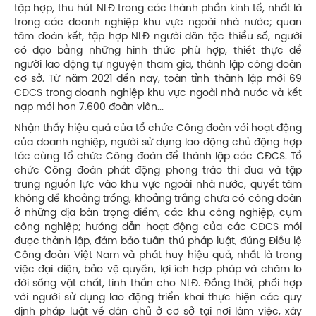
tập hợp, thu hút NLĐ trong các thành phần kinh tế, nhất là
trong các doanh nghiệp khu vực ngoài nhà nước; quan
tâm đoàn kết, tập hợp NLĐ người dân tộc thiểu số, người
có đạo bằng những hình thức phù hợp, thiết thực để
người lao động tự nguyện tham gia, thành lập công đoàn
cơ sở. Từ năm 2021 đến nay, toàn tỉnh thành lập mới 69
CĐCS trong doanh nghiệp khu vực ngoài nhà nước và kết
nạp mới hơn 7.600 đoàn viên...
Nhận thấy hiệu quả của tổ chức Công đoàn với hoạt động
của doanh nghiệp, người sử dụng lao động chủ động hợp
tác cùng tổ chức Công đoàn để thành lập các CĐCS. Tổ
chức Công đoàn phát động phong trào thi đua và tập
trung nguồn lực vào khu vực ngoài nhà nước, quyết tâm
không để khoảng trống, khoảng trắng chưa có công đoàn
ở những địa bàn trọng điểm, các khu công nghiệp, cụm
công nghiệp; hướng dẫn hoạt động của các CĐCS mới
được thành lập, đảm bảo tuân thủ pháp luật, đúng Điều lệ
Công đoàn Việt Nam và phát huy hiệu quả, nhất là trong
việc đại diện, bảo vệ quyền, lợi ích hợp pháp và chăm lo
đời sống vật chất, tinh thần cho NLĐ. Đồng thời, phối hợp
với người sử dụng lao động triển khai thực hiện các quy
định pháp luật về dân chủ ở cơ sở tại nơi làm việc, xây