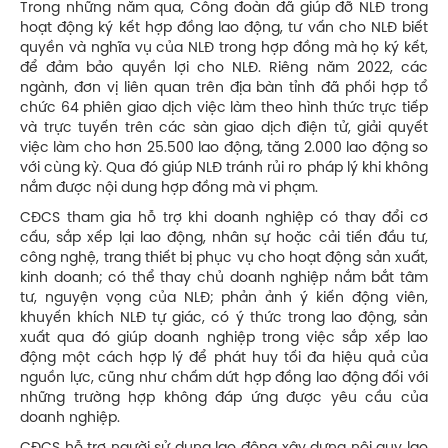
Trong những năm qua, Công đoàn đã giúp đỡ NLĐ trong
hoạt động ký kết hợp đồng lao động, tư vấn cho NLĐ biết
quyền và nghĩa vụ của NLĐ trong hợp đồng mà họ ký kết,
để đảm bảo quyền lợi cho NLĐ. Riêng năm 2022, các
ngành, đơn vị liên quan trên địa bàn tỉnh đã phối hợp tổ
chức 64 phiên giao dịch việc làm theo hình thức trực tiếp
và trực tuyến trên các sàn giao dịch điện tử, giải quyết
việc làm cho hơn 25.500 lao động, tăng 2.000 lao động so
với cùng kỳ. Qua đó giúp NLĐ tránh rủi ro pháp lý khi không
nắm được nội dung hợp đồng mà vi phạm.
CĐCS tham gia hỗ trợ khi doanh nghiệp có thay đổi cơ
cấu, sắp xếp lại lao động, nhân sự hoặc cải tiến đầu tư,
công nghệ, trang thiết bị phục vụ cho hoạt động sản xuất,
kinh doanh; có thể thay chủ doanh nghiệp nắm bắt tâm
tư, nguyện vọng của NLĐ; phản ảnh ý kiến động viên,
khuyến khích NLĐ tự giác, có ý thức trong lao động, sản
xuất qua đó giúp doanh nghiệp trong việc sắp xếp lao
động một cách hợp lý để phát huy tối đa hiệu quả của
nguồn lực, cũng như chấm dứt hợp đồng lao động đối với
những trường hợp không đáp ứng được yêu cầu của
doanh nghiệp.