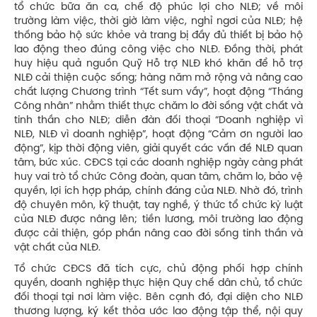
tổ chức bữa ăn ca, chế độ phúc lợi cho NLĐ; về môi
trường làm việc, thời giờ làm việc, nghỉ ngơi của NLĐ; hệ
thống bảo hộ sức khỏe và trang bị đầy đủ thiết bị bảo hộ
lao động theo đúng công việc cho NLĐ. Đồng thời, phát
huy hiệu quả nguồn Quỹ Hỗ trợ NLĐ khó khăn để hỗ trợ
NLĐ cải thiện cuộc sống; hàng năm mở rộng và nâng cao
chất lượng Chương trình “Tết sum vầy”, hoạt động “Tháng
Công nhân” nhằm thiết thực chăm lo đời sống vật chất và
tinh thần cho NLĐ; diễn đàn đối thoại “Doanh nghiệp vì
NLĐ, NLĐ vì doanh nghiệp”, hoạt động “Cảm ơn người lao
động”, kịp thời động viên, giải quyết các vấn đề NLĐ quan
tâm, bức xúc. CĐCS tại các doanh nghiệp ngày càng phát
huy vai trò tổ chức Công đoàn, quan tâm, chăm lo, bảo vệ
quyền, lợi ích hợp pháp, chính đáng của NLĐ. Nhờ đó, trình
độ chuyên môn, kỹ thuật, tay nghề, ý thức tổ chức kỷ luật
của NLĐ được nâng lên; tiền lương, môi trường lao động
được cải thiện, góp phần nâng cao đời sống tinh thần và
vật chất của NLĐ.
Tổ chức CĐCS đã tích cực, chủ động phối hợp chính
quyền, doanh nghiệp thực hiện Quy chế dân chủ, tổ chức
đối thoại tại nơi làm việc. Bên cạnh đó, đại diện cho NLĐ
thương lượng, ký kết thỏa ước lao động tập thể, nội quy