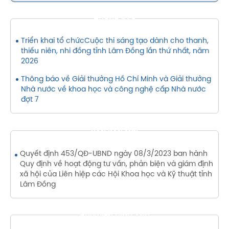
THÔNG BÁO
Triển khai tổ chứcCuộc thi sáng tạo dành cho thanh,
thiếu niên, nhi đồng tỉnh Lâm Đồng lần thứ nhất, năm
2026
Thông báo về Giải thưởng Hồ Chí Minh và Giải thưởng
Nhà nước về khoa học và công nghệ cấp Nhà nước
đợt 7
VĂN BẢN MỚI
Quyết định 453/QĐ-UBND ngày 08/3/2023 ban hành
Quy định về hoạt động tư vấn, phản biện và giám định
xã hội của Liên hiệp các Hội Khoa học và Kỹ thuật tỉnh
Lâm Đồng
THƯ VIỆN HÌNH ẢNH