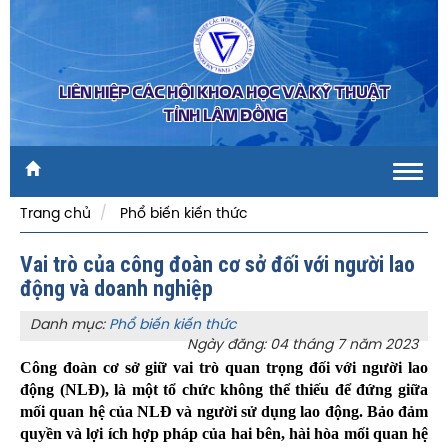
LIÊN HIỆP CÁC HỘI KHOA HỌC VÀ KỸ THUẬT
TỈNH LÂM ĐỒNG
Toggl
navig
Trang chủ
Phổ biến kiến thức
Vai trò của công đoàn cơ sở đối với người lao
động và doanh nghiệp
Danh mục:
Phổ biến kiến thức
Ngày đăng: 04 tháng 7 năm 2023
Công đoàn cơ sở giữ vai trò quan trọng đối với người lao
động (NLĐ), là một tổ chức không thể thiếu để đứng giữa
mối quan hệ của NLĐ và người sử dụng lao động. Bảo đảm
quyền và lợi ích hợp pháp của hai bên, hài hòa mối quan hệ