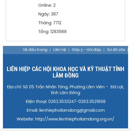
Online: 2
Ngày: 387
Tháng: 7712
Tổng: 1283988
Về đầu trang
Liên hệ
Góp ý - Hỏi đáp
Sơ đồ site
LIÊN HIỆP CÁC HỘI KHOA HỌC VÀ KỸ THUẬT TỈNH
LÂM ĐỒNG
Địa chỉ: Số 05 Trần Nhân Tông, Phường Lâm Viên - Đà Lạt,
tỉnh Lâm Đồng
Điện thoại: 0263.3533247-0263.3521668
Email: lienhiephoilamdong@gmail.com
Website: http://www.lienhiephoilamdong.org.vn/