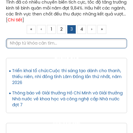
Tĩnh đã có nhiều chuyển biến tích cực, tốc độ tăng trưởng
kinh tế bình quân mỗi năm đạt 9,84%. Hầu hết các ngành,
các lĩnh vực then chốt đều thu được những kết quả vượt...
[
Chi tiết
]
«
‹
1
2
3
4
›
»
THÔNG BÁO
Triển khai tổ chứcCuộc thi sáng tạo dành cho thanh,
thiếu niên, nhi đồng tỉnh Lâm Đồng lần thứ nhất, năm
2026
Thông báo về Giải thưởng Hồ Chí Minh và Giải thưởng
Nhà nước về khoa học và công nghệ cấp Nhà nước
đợt 7
VĂN BẢN MỚI