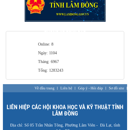
THỐNG KÊ TRUY CẬP
Online: 8
Ngày: 1104
Tháng: 6967
Tổng: 1283243
Về đầu trang
Liên hệ
Góp ý - Hỏi đáp
Sơ đồ site
LIÊN HIỆP CÁC HỘI KHOA HỌC VÀ KỸ THUẬT TỈNH
LÂM ĐỒNG
Địa chỉ: Số 05 Trần Nhân Tông, Phường Lâm Viên - Đà Lạt, tỉnh